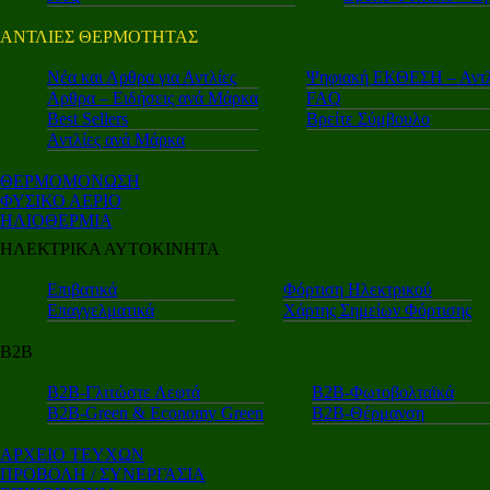
ΑΝΤΛΙΕΣ ΘΕΡΜΟΤΗΤΑΣ
Nέα και Αρθρα για Αντλίες
Ψηφιακή ΕΚΘΕΣΗ – Αντλ
Αρθρα – Ειδήσεις ανά Μάρκα
FAQ
Best Sellers
Βρείτε Σύμβουλο
Αντλίες ανά Μάρκα
ΘΕΡΜΟΜΟΝΩΣΗ
ΦΥΣΙΚΟ ΑΕΡΙΟ
ΗΛΙΟΘΕΡΜΙΑ
ΗΛΕΚΤΡΙΚΑ ΑΥΤΟΚΙΝΗΤΑ
Επιβατικά
Φόρτιση Ηλεκτρικού
Επαγγελματικά
Χάρτης Σημείων Φόρτισης
Β2Β
Β2Β-Γλιτώστε Λεφτά
Β2Β-Φωτοβολταϊκά
Β2Β-Green & Economy Green
Β2Β-Θέρμανση
ΑΡΧΕΙΟ ΤΕΥΧΩΝ
ΠΡΟΒΟΛΗ / ΣΥΝΕΡΓΑΣΙΑ