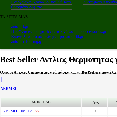
Ενεργειακά Τζάκια/Σόμπες/Σώματα
Συστήματα Αποθήκε
Φυτεμένα Δώματα
ΤΑ SITES ΜΑΣ
autotriti.gr
Προϊόντα και υπηρεσίες αυτοκινήτου - autoaccessories.gr
Επαγγελματικά αυτοκίνητα - pro.autotriti.gr
autotriti-Touring.gr
Best Seller Αντλιες Θερμοτητας 
Όλες οι
Αντλίες θερμότητας ανά μάρκα
και τα
BestSellers μοντέλα
AERMEC
ΜΟΝΤΕΛΟ
Ισχύς
AERMEC HMI_081
>>
9