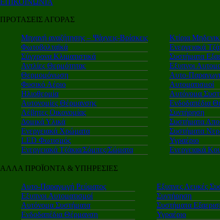
ΕΠΙΚΟΙΝΩΝΙΑ
ΠΡΟΤΑΣΕΙΣ ΑΓΟΡΑΣ
Μηχανή αναζήτησης – Ψάχνεις-Βρίσκεις
Κτίρια Μηδενι
Φωτοβολταϊκά
Ενεργειακά Τζά
Σύγχρονα Κλιματιστικά
Συστήματα Εξα
Αντλίες Θερμότητας
Εξυπνοι Αυτομα
Θερμομόνωση
Αυτο-Παραγωγή
Φυσικό Αέριο
Αυτοματισμοί
Ηλιοθερμία
Αυτόνομα Συστ
Αυτονομίες Θέρμανσης
Ενδοδαπέδια Θ
Λέβητες Οικονομίας
Συντήρηση
Δομικά Υλικά
Συστήματα Απο
Ενεργειακά Χρώματα
Συστήματα Νερ
LED Φωτισμός
Υγραέριο
Ενεργειακά Τζάκια/Σόμπες/Σώματα
Ενεργειακά Κο
ΑΛΛΑ ΠΡΟΪΟΝΤΑ & ΥΠΗΡΕΣΙΕΣ
Αυτο-Παραγωγή Ρεύματος
Εξυπνες Λευκές Συ
Εξυπνοι Αυτοματισμοί
Συντήρηση
Αυτόνομα Συστήματα
Συστήματα Εξαερι
Ενδοδαπέδια Θέρμανση
Υγραέριο