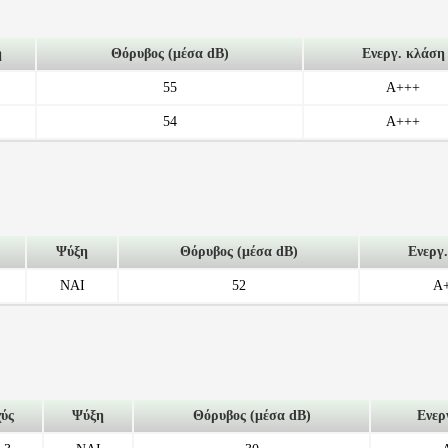
η
Θόρυβος (μέσα dB)
Ενεργ. κλάση
55
A+++
54
A+++
Ψύξη
Θόρυβος (μέσα dB)
Ενεργ
ΝΑΙ
52
A
χύς
Ψύξη
Θόρυβος (μέσα dB)
Ενερ