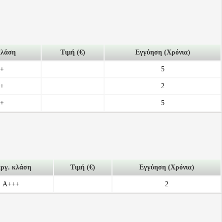
κλάση
Τιμή (€)
Εγγύηση (Χρόνια)
+
5
+
2
+
5
εργ. κλάση
Τιμή (€)
Εγγύηση (Χρόνια)
A+++
2