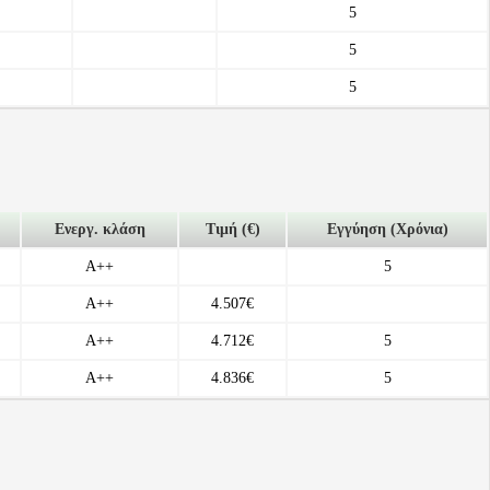
5
5
5
Ενεργ. κλάση
Τιμή (€)
Εγγύηση (Χρόνια)
A++
5
A++
4.507€
A++
4.712€
5
A++
4.836€
5