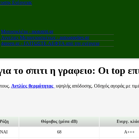
υσης Ενέργειας
Μοτοσικλέτα - mototriti.gr
Αγγελιες Μεταχειρισμένων - autoaggelies.gr
4green.gr - ΓΛΙΤΩΣΤΕ ΛΕΦΤΑ από την ενέργεια
για το σπιτι η γραφειο: Οι top ε
τους.
Αντλίες θερμότητας
υψηλής απόδοσης. Οδηγός αγοράς με τιμέ
Ψύξη
Θόρυβος (μέσα dB)
Ενεργ. κλά
ΝΑΙ
68
A+++