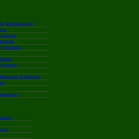
κής Κατανάλωσης
μια
ερισμού
τισμοί
 Ρεύματος
ήματα
έρμανση
θήκευσης Ενέργειας
ού
υφώματα
σκευές
σμού