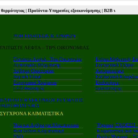
ροϊόντα-Υπηρεσίες εξοικονόμησης |
Β2Β νέα |
Autotriti.gr |
Mototriti
ΡΟΗ ΕΙΔΗΣΕΩΝ & ΑΡΘΡΩΝ
ΓΛΙΤΩΣΤΕ ΛΕΦΤΑ – TIPS ΟΙΚΟΝΟΜΙΑΣ
Γλιτώστε Λεφτά - Tips Οικονομίας
Κτίρια Μηδενικής Κ
Αυτονομίες Θέρμανσης
Ενεργειακά Τζάμια
Λέβητες Οικονομίας
Αυτοματισμοί
Δομικά Υλικά
Ενεργειακά Κουφώμ
Ενεργειακά Χρώματα
Επιδοτήσεις
LED Φωτισμός
Συνεντεύξεις
ΠΑΡΟΧΟΙ ΗΛΕΚΤΡΙΚΟΥ ΡΕΥΜΑΤΟΣ
ΦΩΤΟΒΟΛΤΑΙΚΑ
ΣΥΓΧΡΟΝΑ ΚΛΙΜΑΤΙΣΤΙΚΑ
Νέα και Aρθρα για Κλιματιστικά
Ψηφιακή ΕΚΘΕΣΗ – 
Best Sellers Κλιματιστικά
Κλιματιστικά ανά Μ
FAQ
Βρείτε Ψυκτικό – Ε