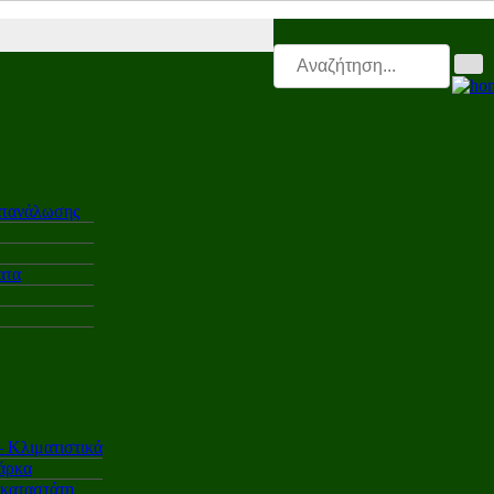
.gr |
Electro.triti |
Leasing.triti |
Mega & Elk Test |
After Sales |
Επαγγ
ατανάλωσης
ατα
Κλιματιστικά
άρκα
γκαταστάτη