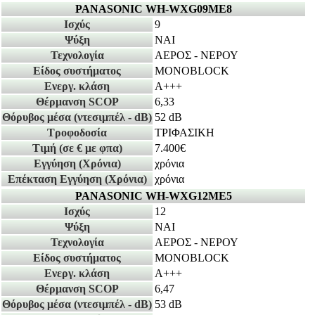
PANASONIC WH-WXG09ME8
Ισχύς
9
Ψύξη
ΝΑΙ
Τεχνολογία
ΑΕΡΟΣ - ΝΕΡΟΥ
Είδος συστήματος
MONOBLOCK
Ενεργ. κλάση
A+++
Θέρμανση SCOP
6,33
Θόρυβος μέσα
(ντεσιμπέλ - dB)
52 dB
Τροφοδοσία
ΤΡΙΦΑΣΙΚΗ
Τιμή
(σε € με φπα)
7.400€
Εγγύηση
(Χρόνια)
χρόνια
Επέκταση Εγγύηση
(Χρόνια)
χρόνια
PANASONIC WH-WXG12ME5
Ισχύς
12
Ψύξη
ΝΑΙ
Τεχνολογία
ΑΕΡΟΣ - ΝΕΡΟΥ
Είδος συστήματος
MONOBLOCK
Ενεργ. κλάση
A+++
Θέρμανση SCOP
6,47
Θόρυβος μέσα
(ντεσιμπέλ - dB)
53 dB