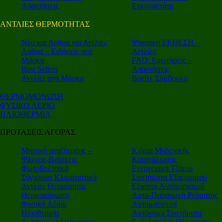
Απαντήσεις
Εγκαταστάτη
ΑΝΤΛΙΕΣ ΘΕΡΜΟΤΗΤΑΣ
Nέα και Αρθρα για Αντλίες
Ψηφιακή ΕΚΘΕΣΗ –
Αρθρα – Ειδήσεις ανά
Αντλίες
Μάρκα
FAQ: Ερωτήσεις –
Best Sellers
Απαντήσεις
Αντλίες ανά Μάρκα
Βρείτε Σύμβουλο
ΘΕΡΜΟΜΟΝΩΣΗ
ΦΥΣΙΚΟ ΑΕΡΙΟ
ΗΛΙΟΘΕΡΜΙΑ
ΠΡΟΤΑΣΕΙΣ ΑΓΟΡΑΣ
Μηχανή αναζήτησης –
Κτίρια Μηδενικής
Ψάχνεις-Βρίσκεις
Κατανάλωσης
Φωτοβολταϊκά
Ενεργειακά Τζάμια
Σύγχρονα Κλιματιστικά
Συστήματα Εξαερισμού
Αντλίες Θερμότητας
Εξυπνοι Αυτοματισμοί
Θερμομόνωση
Αυτο-Παραγωγή Ρεύματος
Φυσικό Αέριο
Αυτοματισμοί
Ηλιοθερμία
Αυτόνομα Συστήματα
Αυτονομίες Θέρμανσης
Ενδοδαπέδια Θέρμανση