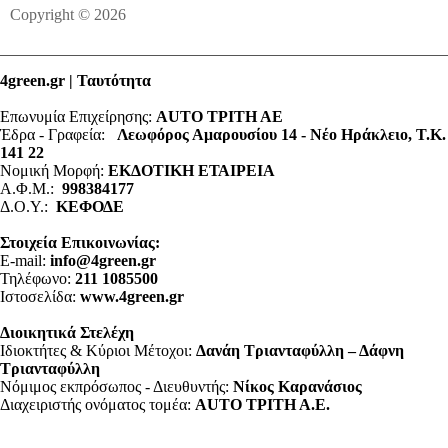
Copyright © 2026
4green.gr | Ταυτότητα
Επωνυμία Επιχείρησης:
AUTO ΤΡΙΤΗ ΑΕ
Έδρα - Γραφεία:
Λεωφόρος Αμαρουσίου 14 - Νέο Ηράκλειο, Τ.Κ.
141 22
Νομική Μορφή:
ΕΚΔΟΤΙΚΗ ΕΤΑΙΡΕΙΑ
Α.Φ.Μ.:
998384177
Δ.Ο.Υ.:
ΚΕΦΟΔΕ
Στοιχεία Επικοινωνίας:
E-mail:
info@4green.gr
Τηλέφωνο:
211 1085500
Ιστοσελίδα:
www.4green.gr
Διοικητικά Στελέχη
Ιδιοκτήτες & Κύριοι Μέτοχοι:
Δανάη Τριανταφύλλη – Δάφνη
Τριανταφύλλη
Νόμιμος εκπρόσωπος - Διευθυντής:
Νίκος Καρανάσιος
Διαχειριστής ονόματος τομέα:
ΑUTO ΤΡΙΤΗ Α.Ε.