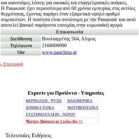
και καινοτόμες λύσεις για οικιακές και επαγγελματικές ανάγκες.
Η Panasonic έχει περισσότερα από 60 χρόνια εμπειρίας στις αντλίες
θερμότητας, έχοντας παράγει έναν εξαιρετικά υψηλό αριθμό
συμπιεστών. Η ποιότητα είναι συνώνυμη με την Panasonic και αυτό
αποτελεί βασικό παράγοντα επιτυχίας στην ευρωπαϊκή αγορά.
Επικοινωνία
Διεύθυνση
Βουλιαγμένης 564, Αλιμος
Τηλέφωνο
2168009090
Site
www.panclima.gr
« Επιστροφή
Experts για Προϊόντα - Υπηρεσίες
Mute
ΘΕΡΜΑΝΣΗ - ΨΥΞΗ
ΗΛΙΟΘΕΡΜΙΑ
ΔΟΜΙΚΑ ΥΛΙΚΑ
ΦΩΤΟΒΟΛΤΑΪΚΑ
ΣΥΣΤΗΜΑΤΑ ΑΕΡΑ - ΝΕΡΟΥ
Ψάχνεις; Βρίσκεις με 1 κλίκ
εδώ >>
Τελευταίες Ειδήσεις