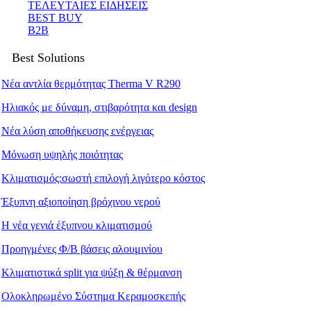
ΤΕΛΕΥΤΑΙΕΣ ΕΙΔΗΣΕΙΣ
BEST BUY
B2B
Best Solutions
Νέα αντλία θερμότητας Therma V R290
Ηλιακός με δύναμη, στιβαρότητα και design
Νέα λύση αποθήκευσης ενέργειας
Μόνωση υψηλής ποιότητας
Κλιματισμός:σωστή επιλογή λιγότερο κόστος
Έξυπνη αξιοποίηση βρόχινου νερού
Η νέα γενιά έξυπνου κλιματισμού
Προηγμένες Φ/Β βάσεις αλουμινίου
Κλιματιστικά split για ψύξη & θέρμανση
Ολοκληρωμένο Σύστημα Κεραμοσκεπής