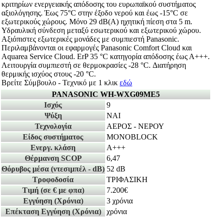
κριτηρίων ενεργειακής απόδοσης του ευρωπαϊκού συστήματος
αξιολόγησης. Έως 75°C στην έξοδο νερού και έως -15°C σε
εξωτερικούς χώρους. Μόνο 29 dB(A) ηχητική πίεση στα 5 m.
Υδραυλική σύνδεση μεταξύ εσωτερικού και εξωτερικού χώρου.
Αξιόπιστες εξωτερικές μονάδες με συμπιεστή Panasonic.
Περιλαμβάνονται οι εφαρμογές Panasonic Comfort Cloud και
Aquarea Service Cloud. ErP 35 °C κατηγορία απόδοσης έως Α+++.
Λειτουργία συμπιεστή σε θερμοκρασίες -28 °C. Διατήρηση
θερμικής ισχύος στους -20 °C.
Βρείτε Σύμβουλο - Τεχνικό με 1 κλικ
εδώ
PANASONIC WH-WXG09ME5
Ισχύς
9
Ψύξη
ΝΑΙ
Τεχνολογία
ΑΕΡΟΣ - ΝΕΡΟΥ
Είδος συστήματος
MONOBLOCK
Ενεργ. κλάση
A+++
Θέρμανση SCOP
6,47
Θόρυβος μέσα
(ντεσιμπέλ - dB)
52 dB
Τροφοδοσία
ΤΡΙΦΑΣΙΚΗ
Τιμή
(σε € με φπα)
7.200€
Εγγύηση
(Χρόνια)
3 χρόνια
Επέκταση Εγγύηση
(Χρόνια)
χρόνια