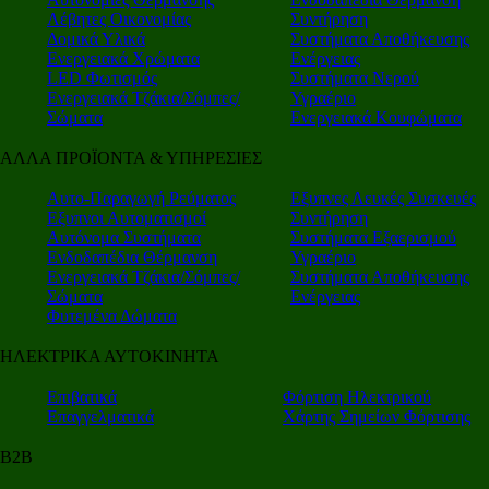
Λέβητες Οικονομίας
Συντήρηση
Δομικά Υλικά
Συστήματα Αποθήκευσης
Ενεργειακά Χρώματα
Ενέργειας
LED Φωτισμός
Συστήματα Νερού
Ενεργειακά Τζάκια/Σόμπες/
Υγραέριο
Σώματα
Ενεργειακά Κουφώματα
ΑΛΛΑ ΠΡΟΪΟΝΤΑ & ΥΠΗΡΕΣΙΕΣ
Αυτο-Παραγωγή Ρεύματος
Εξυπνες Λευκές Συσκευές
Εξυπνοι Αυτοματισμοί
Συντήρηση
Αυτόνομα Συστήματα
Συστήματα Εξαερισμού
Ενδοδαπέδια Θέρμανση
Υγραέριο
Ενεργειακά Τζάκια/Σόμπες/
Συστήματα Αποθήκευσης
Σώματα
Ενέργειας
Φυτεμένα Δώματα
ΗΛΕΚΤΡΙΚΑ ΑΥΤΟΚΙΝΗΤΑ
Επιβατικά
Φόρτιση Ηλεκτρικού
Επαγγελματικά
Χάρτης Σημείων Φόρτισης
Β2Β