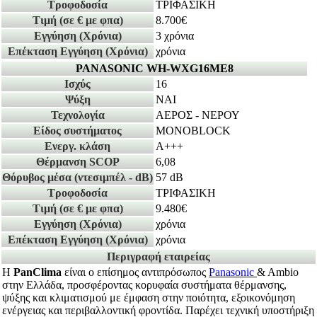
Τροφοδοσία
ΤΡΙΦΑΣΙΚΗ
Τιμή
(σε € με φπα)
8.700€
Εγγύηση
(Χρόνια)
3 χρόνια
Επέκταση Εγγύηση
(Χρόνια)
χρόνια
PANASONIC WH-WXG16ME8
Ισχύς
16
Ψύξη
ΝΑΙ
Τεχνολογία
ΑΕΡΟΣ - ΝΕΡΟΥ
Είδος συστήματος
MONOBLOCK
Ενεργ. κλάση
A+++
Θέρμανση SCOP
6,08
Θόρυβος μέσα
(ντεσιμπέλ - dB)
57 dB
Τροφοδοσία
ΤΡΙΦΑΣΙΚΗ
Τιμή
(σε € με φπα)
9.480€
Εγγύηση
(Χρόνια)
χρόνια
Επέκταση Εγγύηση
(Χρόνια)
χρόνια
Περιγραφή εταιρείας
Η
PanClima
είναι ο επίσημος αντιπρόσωπος
Panasonic
& Ambio
στην Ελλάδα, προσφέροντας κορυφαία συστήματα θέρμανσης,
ψύξης και κλιματισμού με έμφαση στην ποιότητα, εξοικονόμηση
ενέργειας και περιβαλλοντική φροντίδα. Παρέχει τεχνική υποστήριξη