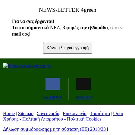
ΝEWS-LETTER 4green
Για να σας έρχονται!
Τα πιο σημαντικά
ΝΕΑ,
3 φορές την εβδομάδα
, στο
e
-
mail
σας!
Κάντε κλίκ για εγγραφή
FACEBOOK
LINKEDIN
Home
|
Sitemap
|
Συνεργασία
|
Επικοινωνία
|
Ταυτότητα
|
Όροι
Χρήσης - Πολιτική Απορρήτου - Πολιτική Cookies
|
Δήλωση συμμόρφωσης με τη σύσταση (ΕΕ) 2018/334