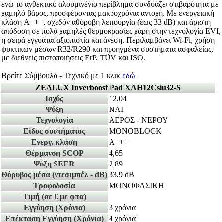
ενώ το ανθεκτικό αλουμινένιο περίβλημα συνδυάζει στιβαρότητα με
χαμηλό βάρος, προσφέροντας μακροχρόνια αντοχή. Με ενεργειακή
κλάση A+++, σχεδόν αθόρυβη λειτουργία (έως 33 dB) και άριστη
απόδοση σε πολύ χαμηλές θερμοκρασίες χάρη στην τεχνολογία EVI,
η σειρά εγγυάται αξιοπιστία και άνεση. Περιλαμβάνει Wi-Fi, χρήση
ψυκτικών μέσων R32/R290 και προηγμένα συστήματα ασφαλείας,
με διεθνείς πιστοποιήσεις ErP, TÜV και ISO.
Βρείτε Σύμβουλο - Τεχνικό με 1 κλικ
εδώ
ZEALUX Inverboost Pad XAH12Csiu32-S
Ισχύς
12,04
Ψύξη
ΝΑΙ
Τεχνολογία
ΑΕΡΟΣ - ΝΕΡΟΥ
Είδος συστήματος
MONOBLOCK
Ενεργ. κλάση
A+++
Θέρμανση SCOP
4,65
Ψύξη SEER
2,89
Θόρυβος μέσα
(ντεσιμπέλ - dB)
33,9 dB
Τροφοδοσία
ΜΟΝΟΦΑΣΙΚΗ
Τιμή
(σε € με φπα)
Εγγύηση
(Χρόνια)
3 χρόνια
Επέκταση Εγγύηση
(Χρόνια)
4 χρόνια