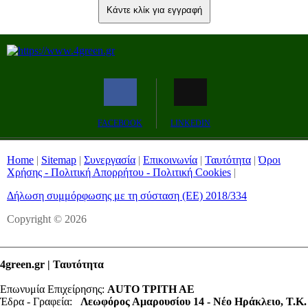
Κάντε κλίκ για εγγραφή
FACEBOOK
LINKEDIN
Home
|
Sitemap
|
Συνεργασία
|
Επικοινωνία
|
Ταυτότητα
|
Όροι
Χρήσης - Πολιτική Απορρήτου - Πολιτική Cookies
|
Δήλωση συμμόρφωσης με τη σύσταση (ΕΕ) 2018/334
Copyright © 2026
4green.gr | Ταυτότητα
Επωνυμία Επιχείρησης:
AUTO ΤΡΙΤΗ ΑΕ
Έδρα - Γραφεία:
Λεωφόρος Αμαρουσίου 14 - Νέο Ηράκλειο, Τ.Κ.