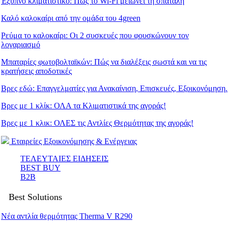
Έξυπνο κλιματιστικό: Πώς το Wi-Fi μειώνει τη σπατάλη
Καλό καλοκαίρι από την ομάδα του 4green
Ρεύμα το καλοκαίρι: Οι 2 συσκευές που φουσκώνουν τον
λογαριασμό
Μπαταρίες φωτοβολταϊκών: Πώς να διαλέξεις σωστά και να τις
κρατήσεις αποδοτικές
Βρες εδώ: Eπαγγελματίες για Ανακαίνιση, Επισκευές, Εξοικονόμηση.
Βρες με 1 κλίκ: ΟΛΑ τα Κλιματιστικά της αγοράς!
Βρες με 1 κλικ: ΟΛΕΣ τις Αντλίες Θερμότητας της αγοράς!
Εταιρείες Εξοικονόμησης & Ενέργειας
ΤΕΛΕΥΤΑΙΕΣ ΕΙΔΗΣΕΙΣ
BEST BUY
B2B
Best Solutions
Νέα αντλία θερμότητας Therma V R290