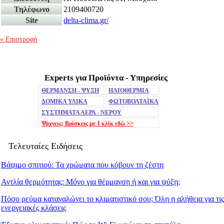
Τηλέφωνο
2109400720
Site
delta-clima.gr/
« Επιστροφή
Experts για Προϊόντα - Υπηρεσίες
ΘΕΡΜΑΝΣΗ - ΨΥΞΗ
ΗΛΙΟΘΕΡΜΙΑ
ΔΟΜΙΚΑ ΥΛΙΚΑ
ΦΩΤΟΒΟΛΤΑΪΚΑ
ΣΥΣΤΗΜΑΤΑ ΑΕΡΑ - ΝΕΡΟΥ
Ψάχνεις; Βρίσκεις με 1 κλίκ
εδώ >>
Τελευταίες Ειδήσεις
Βάψιμο σπιτιού: Τα χρώματα που κόβουν τη ζέστη
Αντλία θερμότητας: Μόνο για θέρμανση ή και για ψύξη;
Πόσο ρεύμα καταναλώνει το κλιματιστικό σου; Όλη η αλήθεια για τις
ενεργειακές κλάσεις