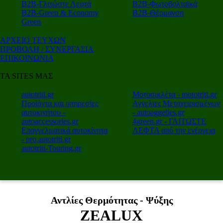
Β2Β-Γλιτώστε Λεφτά
Β2Β-Φωτοβολταϊκά
Β2Β-Green & Economy
Β2Β-Θέρμανση
Green
ΑΡΧΕΙΟ ΤΕΥΧΩΝ
ΠΡΟΒΟΛΗ / ΣΥΝΕΡΓΑΣΙΑ
ΕΠΙΚΟΙΝΩΝΙΑ
ΤΑ SITES ΜΑΣ
autotriti.gr
Μοτοσικλέτα - mototriti.gr
Προϊόντα και υπηρεσίες
Αγγελιες Μεταχειρισμένων
αυτοκινήτου -
- autoaggelies.gr
autoaccessories.gr
4green.gr - ΓΛΙΤΩΣΤΕ
Επαγγελματικά αυτοκίνητα
ΛΕΦΤΑ από την ενέργεια
- pro.autotriti.gr
autotriti-Touring.gr
Αντλίες Θερμότητας - Ψύξης
ZEALUX