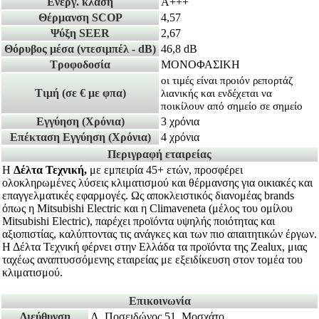
Ενεργ. κλάση
A+++
Θέρμανση SCOP
4,57
Ψύξη SEER
2,67
Θόρυβος μέσα
(ντεσιμπέλ - dB)
46,8 dB
Τροφοδοσία
ΜΟΝΟΦΑΣΙΚΗ
οι τιμές είναι προιόν ρεπορτάζ
Τιμή
(σε € με φπα)
λιανικής και ενδέχεται να
ποικίλουν από σημείο σε σημείο
Εγγύηση
(Χρόνια)
3 χρόνια
Επέκταση Εγγύηση
(Χρόνια)
4 χρόνια
Περιγραφή εταιρείας
Η
Δέλτα Τεχνική,
με εμπειρία 45+ ετών, προσφέρει
ολοκληρωμένες λύσεις κλιματισμού και θέρμανσης για οικιακές και
επαγγελματικές εφαρμογές. Ως αποκλειστικός διανομέας brands
όπως η Mitsubishi Electric και η Climaveneta (μέλος του ομίλου
Mitsubishi Electric), παρέχει προϊόντα υψηλής ποιότητας και
αξιοπιστίας, καλύπτοντας τις ανάγκες και των πιο απαιτητικών έργων.
Η Δέλτα Τεχνική φέρνει στην Ελλάδα τα προϊόντα της Zealux, μιας
ταχέως αναπτυσσόμενης εταιρείας με εξειδίκευση στον τομέα του
κλιματισμού.
Επικοινωνία
Διεύθυνση
Λ. Ποσειδώνος 51, Μοσχάτο