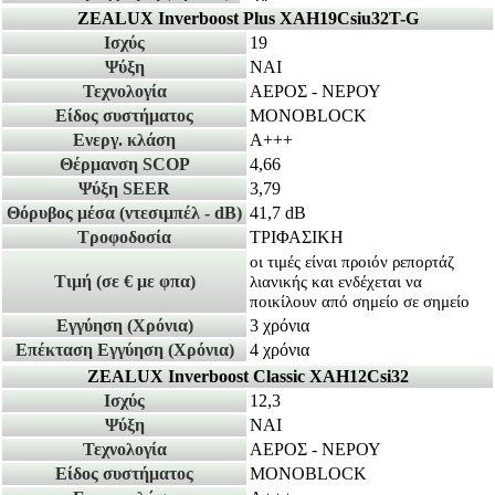
ZEALUX Inverboost Plus XAH19Csiu32T-G
Ισχύς
19
Ψύξη
NAI
Τεχνολογία
ΑΕΡΟΣ - ΝΕΡΟΥ
Είδος συστήματος
MONOBLOCK
Ενεργ. κλάση
A+++
Θέρμανση SCOP
4,66
Ψύξη SEER
3,79
Θόρυβος μέσα
(ντεσιμπέλ - dB)
41,7 dB
Τροφοδοσία
ΤΡΙΦΑΣΙΚΗ
οι τιμές είναι προιόν ρεπορτάζ
Τιμή
(σε € με φπα)
λιανικής και ενδέχεται να
ποικίλουν από σημείο σε σημείο
Εγγύηση
(Χρόνια)
3 χρόνια
Επέκταση Εγγύηση
(Χρόνια)
4 χρόνια
ZEALUX Inverboost Classic XAH12Csi32
Ισχύς
12,3
Ψύξη
ΝΑΙ
Τεχνολογία
ΑΕΡΟΣ - ΝΕΡΟΥ
Είδος συστήματος
MONOBLOCK