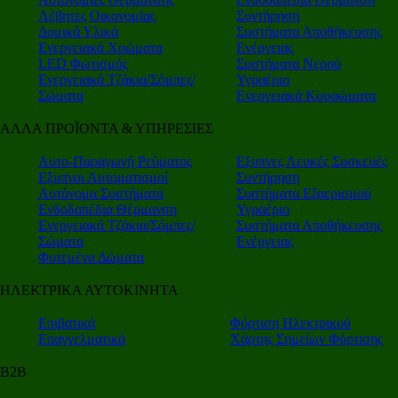
Λέβητες Οικονομίας
Συντήρηση
Δομικά Υλικά
Συστήματα Αποθήκευσης
Ενεργειακά Χρώματα
Ενέργειας
LED Φωτισμός
Συστήματα Νερού
Ενεργειακά Τζάκια/Σόμπες/
Υγραέριο
Σώματα
Ενεργειακά Κουφώματα
ΑΛΛΑ ΠΡΟΪΟΝΤΑ & ΥΠΗΡΕΣΙΕΣ
Αυτο-Παραγωγή Ρεύματος
Εξυπνες Λευκές Συσκευές
Εξυπνοι Αυτοματισμοί
Συντήρηση
Αυτόνομα Συστήματα
Συστήματα Εξαερισμού
Ενδοδαπέδια Θέρμανση
Υγραέριο
Ενεργειακά Τζάκια/Σόμπες/
Συστήματα Αποθήκευσης
Σώματα
Ενέργειας
Φυτεμένα Δώματα
ΗΛΕΚΤΡΙΚΑ ΑΥΤΟΚΙΝΗΤΑ
Επιβατικά
Φόρτιση Ηλεκτρικού
Επαγγελματικά
Χάρτης Σημείων Φόρτισης
Β2Β