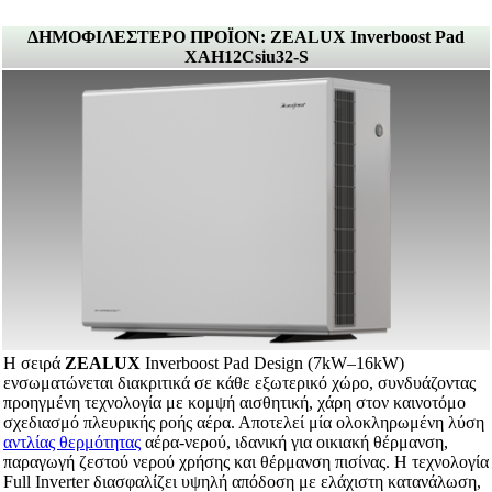
ΔΗΜΟΦΙΛΕΣΤΕΡΟ ΠΡΟΪΟΝ: ZEALUX Inverboost Pad
XAH12Csiu32-S
Η σειρά
ZEALUX
Inverboost Pad Design (7kW–16kW)
ενσωματώνεται διακριτικά σε κάθε εξωτερικό χώρο, συνδυάζοντας
προηγμένη τεχνολογία με κομψή αισθητική, χάρη στον καινοτόμο
σχεδιασμό πλευρικής ροής αέρα. Αποτελεί μία ολοκληρωμένη λύση
αντλίας θερμότητας
αέρα-νερού, ιδανική για οικιακή θέρμανση,
παραγωγή ζεστού νερού χρήσης και θέρμανση πισίνας. Η τεχνολογία
Full Inverter διασφαλίζει υψηλή απόδοση με ελάχιστη κατανάλωση,