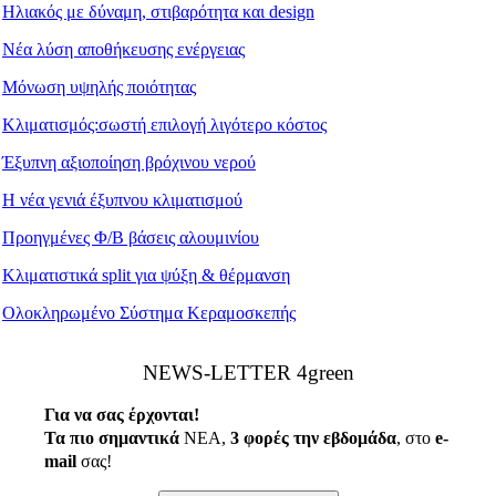
Ηλιακός με δύναμη, στιβαρότητα και design
Νέα λύση αποθήκευσης ενέργειας
Μόνωση υψηλής ποιότητας
Κλιματισμός:σωστή επιλογή λιγότερο κόστος
Έξυπνη αξιοποίηση βρόχινου νερού
Η νέα γενιά έξυπνου κλιματισμού
Προηγμένες Φ/Β βάσεις αλουμινίου
Κλιματιστικά split για ψύξη & θέρμανση
Ολοκληρωμένο Σύστημα Κεραμοσκεπής
ΝEWS-LETTER 4green
Για να σας έρχονται!
Τα πιο σημαντικά
ΝΕΑ,
3 φορές την εβδομάδα
, στο
e
-
mail
σας!