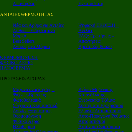
Απαντήσεις
Εγκαταστάτη
ΑΝΤΛΙΕΣ ΘΕΡΜΟΤΗΤΑΣ
Nέα και Αρθρα για Αντλίες
Ψηφιακή ΕΚΘΕΣΗ –
Αρθρα – Ειδήσεις ανά
Αντλίες
Μάρκα
FAQ: Ερωτήσεις –
Best Sellers
Απαντήσεις
Αντλίες ανά Μάρκα
Βρείτε Σύμβουλο
ΘΕΡΜΟΜΟΝΩΣΗ
ΦΥΣΙΚΟ ΑΕΡΙΟ
ΗΛΙΟΘΕΡΜΙΑ
ΠΡΟΤΑΣΕΙΣ ΑΓΟΡΑΣ
Μηχανή αναζήτησης –
Κτίρια Μηδενικής
Ψάχνεις-Βρίσκεις
Κατανάλωσης
Φωτοβολταϊκά
Ενεργειακά Τζάμια
Σύγχρονα Κλιματιστικά
Συστήματα Εξαερισμού
Αντλίες Θερμότητας
Εξυπνοι Αυτοματισμοί
Θερμομόνωση
Αυτο-Παραγωγή Ρεύματος
Φυσικό Αέριο
Αυτοματισμοί
Ηλιοθερμία
Αυτόνομα Συστήματα
Αυτονομίες Θέρμανσης
Ενδοδαπέδια Θέρμανση