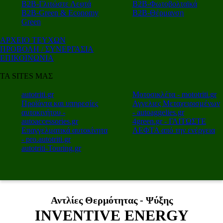
Β2Β-Γλιτώστε Λεφτά
Β2Β-Φωτοβολταϊκά
Β2Β-Green & Economy
Β2Β-Θέρμανση
Green
ΑΡΧΕΙΟ ΤΕΥΧΩΝ
ΠΡΟΒΟΛΗ / ΣΥΝΕΡΓΑΣΙΑ
ΕΠΙΚΟΙΝΩΝΙΑ
ΤΑ SITES ΜΑΣ
autotriti.gr
Μοτοσικλέτα - mototriti.gr
Προϊόντα και υπηρεσίες
Αγγελιες Μεταχειρισμένων
αυτοκινήτου -
- autoaggelies.gr
autoaccessories.gr
4green.gr - ΓΛΙΤΩΣΤΕ
Επαγγελματικά αυτοκίνητα
ΛΕΦΤΑ από την ενέργεια
- pro.autotriti.gr
autotriti-Touring.gr
Αντλίες Θερμότητας - Ψύξης
INVENTIVE ENERGY