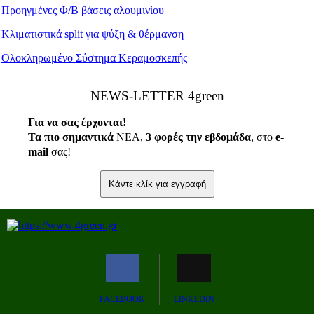
Προηγμένες Φ/Β βάσεις αλουμινίου
Κλιματιστικά split για ψύξη & θέρμανση
Ολοκληρωμένο Σύστημα Κεραμοσκεπής
ΝEWS-LETTER 4green
Για να σας έρχονται!
Τα πιο σημαντικά
ΝΕΑ,
3 φορές την εβδομάδα
, στο
e
-
mail
σας!
Κάντε κλίκ για εγγραφή
FACEBOOK
LINKEDIN