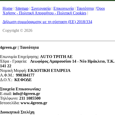
Home
|
Sitemap
|
Συνεργασία
|
Επικοινωνία
|
Ταυτότητα
|
Όροι
Χρήσης - Πολιτική Απορρήτου - Πολιτική Cookies
|
Δήλωση συμμόρφωσης με τη σύσταση (ΕΕ) 2018/334
Copyright © 2026
4green.gr | Ταυτότητα
Επωνυμία Επιχείρησης:
AUTO ΤΡΙΤΗ ΑΕ
Έδρα - Γραφεία:
Λεωφόρος Αμαρουσίου 14 - Νέο Ηράκλειο, Τ.Κ.
141 22
Νομική Μορφή:
ΕΚΔΟΤΙΚΗ ΕΤΑΙΡΕΙΑ
Α.Φ.Μ.:
998384177
Δ.Ο.Υ.:
ΚΕΦΟΔΕ
Στοιχεία Επικοινωνίας:
E-mail:
info@4green.gr
Τηλέφωνο:
211 1085500
Ιστοσελίδα:
www.4green.gr
Διοικητικά Στελέχη