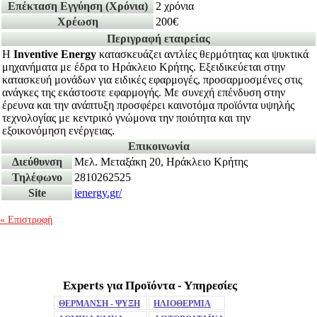
Επέκταση Εγγύηση
(Χρόνια)
2 χρόνια
Χρέωση
200€
Περιγραφή εταιρείας
Η
Inventive Energy
κατασκευάζει αντλίες θερμότητας και ψυκτικά
μηχανήματα με έδρα το Ηράκλειο Κρήτης. Εξειδικεύεται στην
κατασκευή μονάδων για ειδικές εφαρμογές, προσαρμοσμένες στις
ανάγκες της εκάστοστε εφαρμογής. Με συνεχή επένδυση στην
έρευνα και την ανάπτυξη προσφέρει καινοτόμα προϊόντα υψηλής
τεχνολογίας με κεντρικό γνώμονα την ποιότητα και την
εξοικονόμηση ενέργειας.
Επικοινωνία
Διεύθυνση
Μελ. Μεταξάκη 20, Ηράκλειο Κρήτης
Τηλέφωνο
2810262525
Site
ienergy.gr/
« Επιστροφή
Experts για Προϊόντα - Υπηρεσίες
Mute
ΘΕΡΜΑΝΣΗ - ΨΥΞΗ
ΗΛΙΟΘΕΡΜΙΑ