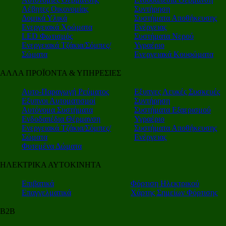
Λέβητες Οικονομίας
Συντήρηση
Δομικά Υλικά
Συστήματα Αποθήκευσης
Ενεργειακά Χρώματα
Ενέργειας
LED Φωτισμός
Συστήματα Νερού
Ενεργειακά Τζάκια/Σόμπες/
Υγραέριο
Σώματα
Ενεργειακά Κουφώματα
ΑΛΛΑ ΠΡΟΪΟΝΤΑ & ΥΠΗΡΕΣΙΕΣ
Αυτο-Παραγωγή Ρεύματος
Εξυπνες Λευκές Συσκευές
Εξυπνοι Αυτοματισμοί
Συντήρηση
Αυτόνομα Συστήματα
Συστήματα Εξαερισμού
Ενδοδαπέδια Θέρμανση
Υγραέριο
Ενεργειακά Τζάκια/Σόμπες/
Συστήματα Αποθήκευσης
Σώματα
Ενέργειας
Φυτεμένα Δώματα
ΗΛΕΚΤΡΙΚΑ ΑΥΤΟΚΙΝΗΤΑ
Επιβατικά
Φόρτιση Ηλεκτρικού
Επαγγελματικά
Χάρτης Σημείων Φόρτισης
Β2Β