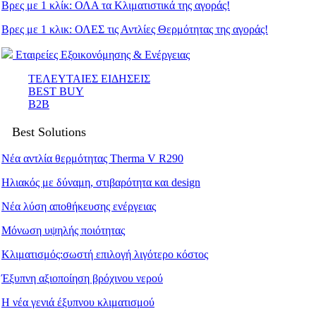
Βρες με 1 κλίκ: ΟΛΑ τα Κλιματιστικά της αγοράς!
Βρες με 1 κλικ: ΟΛΕΣ τις Αντλίες Θερμότητας της αγοράς!
Εταιρείες Εξοικονόμησης & Ενέργειας
ΤΕΛΕΥΤΑΙΕΣ ΕΙΔΗΣΕΙΣ
BEST BUY
B2B
Best Solutions
Νέα αντλία θερμότητας Therma V R290
Ηλιακός με δύναμη, στιβαρότητα και design
Νέα λύση αποθήκευσης ενέργειας
Μόνωση υψηλής ποιότητας
Κλιματισμός:σωστή επιλογή λιγότερο κόστος
Έξυπνη αξιοποίηση βρόχινου νερού
Η νέα γενιά έξυπνου κλιματισμού