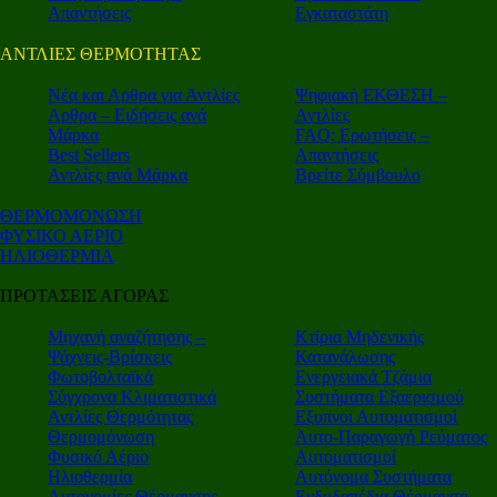
Απαντήσεις
Εγκαταστάτη
ΑΝΤΛΙΕΣ ΘΕΡΜΟΤΗΤΑΣ
Nέα και Αρθρα για Αντλίες
Ψηφιακή ΕΚΘΕΣΗ –
Αρθρα – Ειδήσεις ανά
Αντλίες
Μάρκα
FAQ: Ερωτήσεις –
Best Sellers
Απαντήσεις
Αντλίες ανά Μάρκα
Βρείτε Σύμβουλο
ΘΕΡΜΟΜΟΝΩΣΗ
ΦΥΣΙΚΟ ΑΕΡΙΟ
ΗΛΙΟΘΕΡΜΙΑ
ΠΡΟΤΑΣΕΙΣ ΑΓΟΡΑΣ
Μηχανή αναζήτησης –
Κτίρια Μηδενικής
Ψάχνεις-Βρίσκεις
Κατανάλωσης
Φωτοβολταϊκά
Ενεργειακά Τζάμια
Σύγχρονα Κλιματιστικά
Συστήματα Εξαερισμού
Αντλίες Θερμότητας
Εξυπνοι Αυτοματισμοί
Θερμομόνωση
Αυτο-Παραγωγή Ρεύματος
Φυσικό Αέριο
Αυτοματισμοί
Ηλιοθερμία
Αυτόνομα Συστήματα
Αυτονομίες Θέρμανσης
Ενδοδαπέδια Θέρμανση