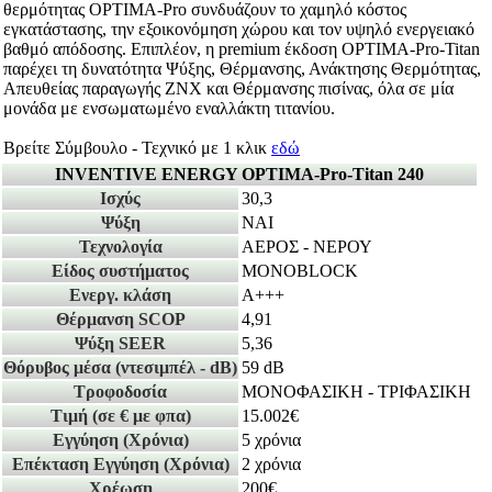
θερμότητας OPTIMA-Pro συνδυάζουν το χαμηλό κόστος
εγκατάστασης, την εξοικονόμηση χώρου και τον υψηλό ενεργειακό
βαθμό απόδοσης. Επιπλέον, η premium έκδοση OPTIMA-Pro-Titan
παρέχει τη δυνατότητα Ψύξης, Θέρμανσης, Ανάκτησης Θερμότητας,
Απευθείας παραγωγής ΖΝΧ και Θέρμανσης πισίνας, όλα σε μία
μονάδα με ενσωματωμένο εναλλάκτη τιτανίου.
Βρείτε Σύμβουλο - Τεχνικό με 1 κλικ
εδώ
INVENTIVE ENERGY OPTIMA-Pro-Titan 240
Ισχύς
30,3
Ψύξη
ΝΑΙ
Τεχνολογία
ΑΕΡΟΣ - ΝΕΡΟΥ
Είδος συστήματος
MONOBLOCK
Ενεργ. κλάση
A+++
Θέρμανση SCOP
4,91
Ψύξη SEER
5,36
Θόρυβος μέσα
(ντεσιμπέλ - dB)
59 dB
Τροφοδοσία
ΜΟΝΟΦΑΣΙΚΗ - ΤΡΙΦΑΣΙΚΗ
Τιμή
(σε € με φπα)
15.002€
Εγγύηση
(Χρόνια)
5 χρόνια
Επέκταση Εγγύηση
(Χρόνια)
2 χρόνια
Χρέωση
200€