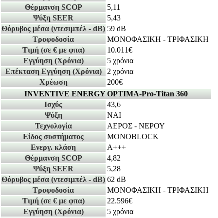
Θέρμανση SCOP
5,11
Ψύξη SEER
5,43
Θόρυβος μέσα
(ντεσιμπέλ - dB)
59 dB
Τροφοδοσία
ΜΟΝΟΦΑΣΙΚΗ - ΤΡΙΦΑΣΙΚΗ
Τιμή
(σε € με φπα)
10.011€
Εγγύηση
(Χρόνια)
5 χρόνια
Επέκταση Εγγύηση
(Χρόνια)
2 χρόνια
Χρέωση
200€
INVENTIVE ENERGY OPTIMA-Pro-Titan 360
Ισχύς
43,6
Ψύξη
ΝΑΙ
Τεχνολογία
ΑΕΡΟΣ - ΝΕΡΟΥ
Είδος συστήματος
MONOBLOCK
Ενεργ. κλάση
A+++
Θέρμανση SCOP
4,82
Ψύξη SEER
5,28
Θόρυβος μέσα
(ντεσιμπέλ - dB)
62 dB
Τροφοδοσία
ΜΟΝΟΦΑΣΙΚΗ - ΤΡΙΦΑΣΙΚΗ
Τιμή
(σε € με φπα)
22.596€
Εγγύηση
(Χρόνια)
5 χρόνια