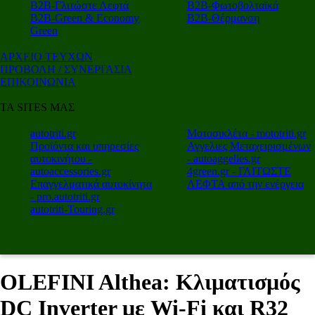
Β2Β-Γλιτώστε Λεφτά
Β2Β-Φωτοβολταϊκά
Β2Β-Green & Economy
Β2Β-Θέρμανση
Green
ΑΡΧΕΙΟ ΤΕΥΧΩΝ
ΠΡΟΒΟΛΗ / ΣΥΝΕΡΓΑΣΙΑ
ΕΠΙΚΟΙΝΩΝΙΑ
ΤΑ SITES ΜΑΣ
autotriti.gr
Μοτοσικλέτα - mototriti.gr
Προϊόντα και υπηρεσίες
Αγγελιες Μεταχειρισμένων
αυτοκινήτου -
- autoaggelies.gr
autoaccessories.gr
4green.gr - ΓΛΙΤΩΣΤΕ
Επαγγελματικά αυτοκίνητα
ΛΕΦΤΑ από την ενέργεια
- pro.autotriti.gr
autotriti-Touring.gr
OLEFINI Althea: Κλιματισμός
DC Inverter με Wi-Fi και R32