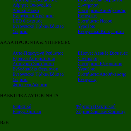
Λέβητες Οικονομίας
Συντήρηση
Δομικά Υλικά
Συστήματα Αποθήκευσης
Ενεργειακά Χρώματα
Ενέργειας
LED Φωτισμός
Συστήματα Νερού
Ενεργειακά Τζάκια/Σόμπες/
Υγραέριο
Σώματα
Ενεργειακά Κουφώματα
ΑΛΛΑ ΠΡΟΪΟΝΤΑ & ΥΠΗΡΕΣΙΕΣ
Αυτο-Παραγωγή Ρεύματος
Εξυπνες Λευκές Συσκευές
Εξυπνοι Αυτοματισμοί
Συντήρηση
Αυτόνομα Συστήματα
Συστήματα Εξαερισμού
Ενδοδαπέδια Θέρμανση
Υγραέριο
Ενεργειακά Τζάκια/Σόμπες/
Συστήματα Αποθήκευσης
Σώματα
Ενέργειας
Φυτεμένα Δώματα
ΗΛΕΚΤΡΙΚΑ ΑΥΤΟΚΙΝΗΤΑ
Επιβατικά
Φόρτιση Ηλεκτρικού
Επαγγελματικά
Χάρτης Σημείων Φόρτισης
Β2Β