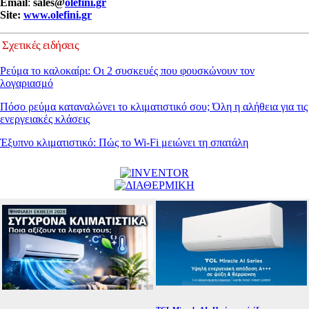
Email
:
sales
@
olefini.gr
Site:
www.olefini.gr
Σχετικές ειδήσεις
Ρεύμα το καλοκαίρι: Οι 2 συσκευές που φουσκώνουν τον
λογαριασμό
Πόσο ρεύμα καταναλώνει το κλιματιστικό σου; Όλη η αλήθεια για τις
ενεργειακές κλάσεις
Έξυπνο κλιματιστικό: Πώς το Wi-Fi μειώνει τη σπατάλη