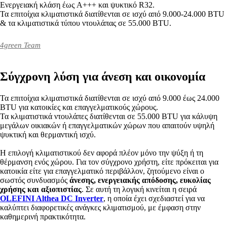
Ενεργειακή κλάση έως A+++ και ψυκτικό R32.
Τα επιτοίχια κλιματιστικά διατίθενται σε ισχύ από 9.000-24.000 BTU
& τα κλιματιστικά τύπου ντουλάπας σε 55.000 BTU.
4green Team
Σύγχρονη λύση για άνεση και οικονομία
Τα επιτοίχια κλιματιστικά διατίθενται σε ισχύ από 9.000 έως 24.000
BTU για κατοικίες και επαγγελματικούς χώρους.
Τα κλιματιστικά ντουλάπες διατίθενται σε 55.000 BTU για κάλυψη
μεγάλων οικιακών ή επαγγελματικών χώρων που απαιτούν υψηλή
ψυκτική και θερμαντική ισχύ.
Η επιλογή κλιματιστικού δεν αφορά πλέον μόνο την ψύξη ή τη
θέρμανση ενός χώρου. Για τον σύγχρονο χρήστη, είτε πρόκειται για
κατοικία είτε για επαγγελματικό περιβάλλον, ζητούμενο είναι ο
σωστός συνδυασμός
άνεσης, ενεργειακής απόδοσης, ευκολίας
χρήσης και αξιοπιστίας
. Σε αυτή τη λογική κινείται η σειρά
OLEFINI Althea DC Inverter
, η οποία έχει σχεδιαστεί για να
καλύπτει διαφορετικές ανάγκες κλιματισμού, με έμφαση στην
καθημερινή πρακτικότητα.