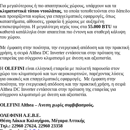
Για μεγαλύτερους ή πιο απαιτητικούς χώρους, υπάρχουν και τα
κλιματιστικά τύπου ντουλάπας
, τα οποία τοποθετούνται στο δάπεδο
και προορίζονται κυρίως για επαγγελματικές εφαρμογές, όπως
καταστήματα, αίθουσες, γραφεία ή χώρους με αυξημένη
επισκεψιμότητα. Η μεγαλύτερη ισχύς τους στα
55.000 BTU
τα
καθιστά κατάλληλα όταν απαιτείται πιο έντονη και σταθερή κάλυψη
του χώρου.
Με έμφαση στην ποιότητα, την ενεργειακή απόδοση και την πρακτική
χρήση, η σειρά Althea DC Inverter εντάσσεται στην πρόταση της
εταιρείας για σύγχρονο κλιματισμό με άνεση και αξιοπιστία.
Η
OLEFINI
είναι ελληνική εταιρεία με πολυετή παρουσία στον
χώρο του κλιματισμού και των αεροκουρτινών, παρέχοντας λύσεις
για οικιακές και επαγγελματικές εφαρμογές. Με έμφαση στην
ποιότητα, την ενεργειακή απόδοση και την πρακτική χρήση, η σειρά
Althea DC Inverter εντάσσεται στην πρόταση της εταιρείας για
σύγχρονο κλιματισμό με άνεση και αξιοπιστία.
OLEFINI Althea – Aνεση χωρίς συμβιβασμούς.
ΟΛΕΦΙΝΗ Α.Ε.Β.Ε.
Θέση Λάκκα Καλογήρου, Μέγαρα Αττικής
Τηλ.: 22960 27624, 22960 23358