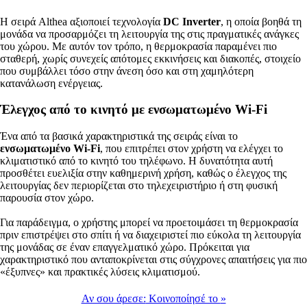
Η σειρά Althea αξιοποιεί τεχνολογία
DC Inverter
, η οποία βοηθά τη
μονάδα να προσαρμόζει τη λειτουργία της στις πραγματικές ανάγκες
του χώρου. Με αυτόν τον τρόπο, η θερμοκρασία παραμένει πιο
σταθερή, χωρίς συνεχείς απότομες εκκινήσεις και διακοπές, στοιχείο
που συμβάλλει τόσο στην άνεση όσο και στη χαμηλότερη
κατανάλωση ενέργειας.
Έλεγχος από το κινητό με ενσωματωμένο Wi-Fi
Ένα από τα βασικά χαρακτηριστικά της σειράς είναι το
ενσωματωμένο Wi-Fi
, που επιτρέπει στον χρήστη να ελέγχει το
κλιματιστικό από το κινητό του τηλέφωνο. Η δυνατότητα αυτή
προσθέτει ευελιξία στην καθημερινή χρήση, καθώς ο έλεγχος της
λειτουργίας δεν περιορίζεται στο τηλεχειριστήριο ή στη φυσική
παρουσία στον χώρο.
Για παράδειγμα, ο χρήστης μπορεί να προετοιμάσει τη θερμοκρασία
πριν επιστρέψει στο σπίτι ή να διαχειριστεί πιο εύκολα τη λειτουργία
της μονάδας σε έναν επαγγελματικό χώρο. Πρόκειται για
χαρακτηριστικό που ανταποκρίνεται στις σύγχρονες απαιτήσεις για πιο
«έξυπνες» και πρακτικές λύσεις κλιματισμού.
Αν σου άρεσε:
Κοινοποίησέ το
»