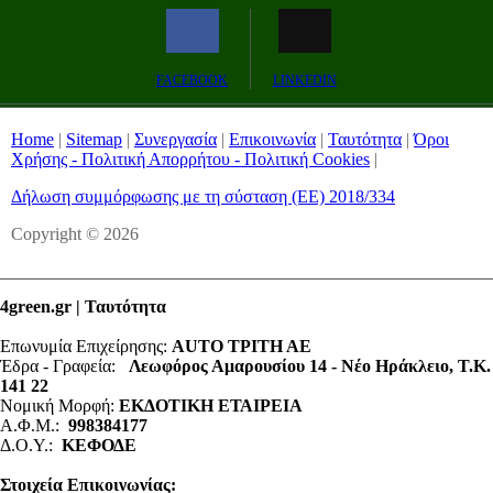
Remaining
-0:00
Fullscreen
FACEBOOK
LINKEDIN
Time
Home
|
Sitemap
|
Συνεργασία
|
Επικοινωνία
|
Ταυτότητα
|
Όροι
Χρήσης - Πολιτική Απορρήτου - Πολιτική Cookies
|
Δήλωση συμμόρφωσης με τη σύσταση (ΕΕ) 2018/334
Copyright © 2026
4green.gr | Ταυτότητα
Επωνυμία Επιχείρησης:
AUTO ΤΡΙΤΗ ΑΕ
Έδρα - Γραφεία:
Λεωφόρος Αμαρουσίου 14 - Νέο Ηράκλειο, Τ.Κ.
141 22
Νομική Μορφή:
ΕΚΔΟΤΙΚΗ ΕΤΑΙΡΕΙΑ
Α.Φ.Μ.:
998384177
Δ.Ο.Υ.:
ΚΕΦΟΔΕ
Στοιχεία Επικοινωνίας: