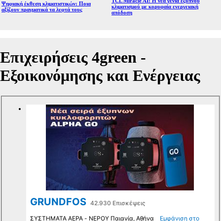
TCL Miracle AI: Η νέα γενιά έξυπνου
Ψηφιακή έκθεση κλιματιστικών: Ποια
κλιματισμού με κορυφαία ενεργειακή
αξίζουν πραγματικά τα λεφτά τους
απόδοση