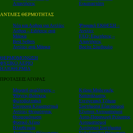
Απαντήσεις
Εγκαταστάτη
ΑΝΤΛΙΕΣ ΘΕΡΜΟΤΗΤΑΣ
Nέα και Αρθρα για Αντλίες
Ψηφιακή ΕΚΘΕΣΗ –
Αρθρα – Ειδήσεις ανά
Αντλίες
Μάρκα
FAQ: Ερωτήσεις –
Best Sellers
Απαντήσεις
Αντλίες ανά Μάρκα
Βρείτε Σύμβουλο
ΘΕΡΜΟΜΟΝΩΣΗ
ΦΥΣΙΚΟ ΑΕΡΙΟ
ΗΛΙΟΘΕΡΜΙΑ
ΠΡΟΤΑΣΕΙΣ ΑΓΟΡΑΣ
Μηχανή αναζήτησης –
Κτίρια Μηδενικής
Ψάχνεις-Βρίσκεις
Κατανάλωσης
Φωτοβολταϊκά
Ενεργειακά Τζάμια
Σύγχρονα Κλιματιστικά
Συστήματα Εξαερισμού
Αντλίες Θερμότητας
Εξυπνοι Αυτοματισμοί
Θερμομόνωση
Αυτο-Παραγωγή Ρεύματος
Φυσικό Αέριο
Αυτοματισμοί
Ηλιοθερμία
Αυτόνομα Συστήματα
Αυτονομίες Θέρμανσης
Ενδοδαπέδια Θέρμανση