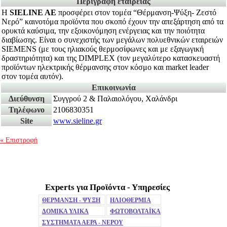
Περιγραφή εταιρείας
H
SIELINE AE
προσφέρει στον τομέα “Θέρμανση-Ψύξη- Ζεστό
Νερό” καινοτόμα προϊόντα που σκοπό έχουν την απεξάρτηση από τα
ορυκτά καύσιμα, την εξοικονόμηση ενέργειας και την ποιότητα
διαβίωσης. Είναι ο συνεχιστής των μεγάλων πολυεθνικών εταιρειών
SIEMENS (με τους ηλιακούς θερμοσίφωνες και με εξαγωγική
δραστηριότητα) και της DIMPLEX (τον μεγαλύτερο κατασκευαστή
προϊόντων ηλεκτρικής θέρμανσης στον κόσμο και market leader
στον τομέα αυτόν).
Επικοινωνία
Διεύθυνση
Συγγρού 2 & Παλαιολόγου, Χαλάνδρι
Τηλέφωνο
2106830351
Site
www.sieline.gr
« Επιστροφή
Experts για Προϊόντα - Υπηρεσίες
Mute
ΘΕΡΜΑΝΣΗ - ΨΥΞΗ
ΗΛΙΟΘΕΡΜΙΑ
ΔΟΜΙΚΑ ΥΛΙΚΑ
ΦΩΤΟΒΟΛΤΑΪΚΑ
ΣΥΣΤΗΜΑΤΑ ΑΕΡΑ - ΝΕΡΟΥ