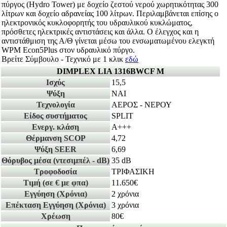
πύργος (Hydro Tower) με δοχείο ζεστού νερού χωρητικότητας 300
λίτρων και δοχείο αδρανείας 100 λίτρων. Περιλαμβάνεται επίσης ο
ηλεκτρονικός κυκλοφορητής του υδραυλικού κυκλώματος,
πρόσθετες ηλεκτρικές αντιστάσεις και άλλα. Ο έλεγχος και η
αντιστάθμιση της Α/Θ γίνεται μέσω του ενσωματωμένου ελεγκτή
WPM Econ5Plus στον υδραυλικό πύργο.
Βρείτε Σύμβουλο - Τεχνικό με 1 κλικ
εδώ
DIMPLEX LIA 1316BWCF M
Ισχύς
15,5
Ψύξη
ΝΑΙ
Τεχνολογία
ΑΕΡΟΣ - ΝΕΡΟΥ
Είδος συστήματος
SPLIT
Ενεργ. κλάση
A+++
Θέρμανση SCOP
4,72
Ψύξη SEER
6,69
Θόρυβος μέσα
(ντεσιμπέλ - dB)
35 dB
Τροφοδοσία
ΤΡΙΦΑΣΙΚΗ
Τιμή
(σε € με φπα)
11.650€
Εγγύηση
(Χρόνια)
2 χρόνια
Επέκταση Εγγύηση
(Χρόνια)
3 χρόνια
Χρέωση
80€