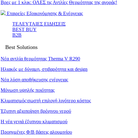
Βρες με 1 κλικ: ΟΛΕΣ τις Αντλίες Θερμότητας της αγοράς!
Εταιρείες Εξοικονόμησης & Ενέργειας
ΤΕΛΕΥΤΑΙΕΣ ΕΙΔΗΣΕΙΣ
BEST BUY
B2B
Best Solutions
Νέα αντλία θερμότητας Therma V R290
Ηλιακός με δύναμη, στιβαρότητα και design
Νέα λύση αποθήκευσης ενέργειας
Μόνωση υψηλής ποιότητας
Κλιματισμός:σωστή επιλογή λιγότερο κόστος
Έξυπνη αξιοποίηση βρόχινου νερού
Η νέα γενιά έξυπνου κλιματισμού
Προηγμένες Φ/Β βάσεις αλουμινίου