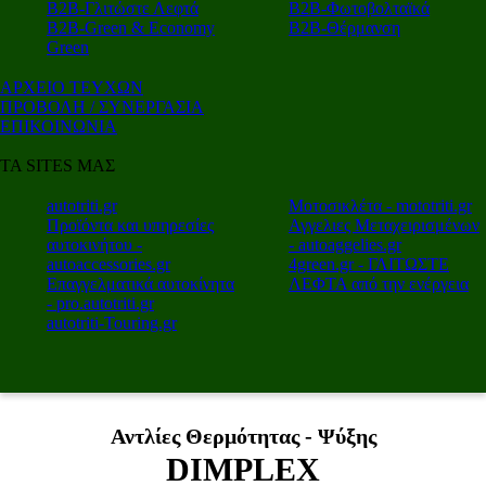
Β2Β-Γλιτώστε Λεφτά
Β2Β-Φωτοβολταϊκά
Β2Β-Green & Economy
Β2Β-Θέρμανση
Green
ΑΡΧΕΙΟ ΤΕΥΧΩΝ
ΠΡΟΒΟΛΗ / ΣΥΝΕΡΓΑΣΙΑ
ΕΠΙΚΟΙΝΩΝΙΑ
ΤΑ SITES ΜΑΣ
autotriti.gr
Μοτοσικλέτα - mototriti.gr
Προϊόντα και υπηρεσίες
Αγγελιες Μεταχειρισμένων
αυτοκινήτου -
- autoaggelies.gr
autoaccessories.gr
4green.gr - ΓΛΙΤΩΣΤΕ
Επαγγελματικά αυτοκίνητα
ΛΕΦΤΑ από την ενέργεια
- pro.autotriti.gr
autotriti-Touring.gr
Αντλίες Θερμότητας - Ψύξης
DIMPLEX