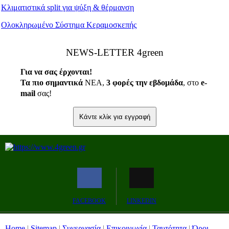
Κλιματιστικά split για ψύξη & θέρμανση
Ολοκληρωμένο Σύστημα Κεραμοσκεπής
ΝEWS-LETTER 4green
Για να σας έρχονται!
Τα πιο σημαντικά
ΝΕΑ,
3 φορές την εβδομάδα
, στο
e
-
mail
σας!
Κάντε κλίκ για εγγραφή
FACEBOOK
LINKEDIN
Home
|
Sitemap
|
Συνεργασία
|
Επικοινωνία
|
Ταυτότητα
|
Όροι