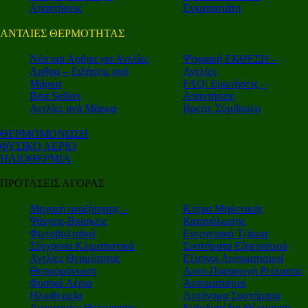
Απαντήσεις
Εγκαταστάτη
ΑΝΤΛΙΕΣ ΘΕΡΜΟΤΗΤΑΣ
Nέα και Αρθρα για Αντλίες
Ψηφιακή ΕΚΘΕΣΗ –
Αρθρα – Ειδήσεις ανά
Αντλίες
Μάρκα
FAQ: Ερωτήσεις –
Best Sellers
Απαντήσεις
Αντλίες ανά Μάρκα
Βρείτε Σύμβουλο
ΘΕΡΜΟΜΟΝΩΣΗ
ΦΥΣΙΚΟ ΑΕΡΙΟ
ΗΛΙΟΘΕΡΜΙΑ
ΠΡΟΤΑΣΕΙΣ ΑΓΟΡΑΣ
Μηχανή αναζήτησης –
Κτίρια Μηδενικής
Ψάχνεις-Βρίσκεις
Κατανάλωσης
Φωτοβολταϊκά
Ενεργειακά Τζάμια
Σύγχρονα Κλιματιστικά
Συστήματα Εξαερισμού
Αντλίες Θερμότητας
Εξυπνοι Αυτοματισμοί
Θερμομόνωση
Αυτο-Παραγωγή Ρεύματος
Φυσικό Αέριο
Αυτοματισμοί
Ηλιοθερμία
Αυτόνομα Συστήματα
Αυτονομίες Θέρμανσης
Ενδοδαπέδια Θέρμανση