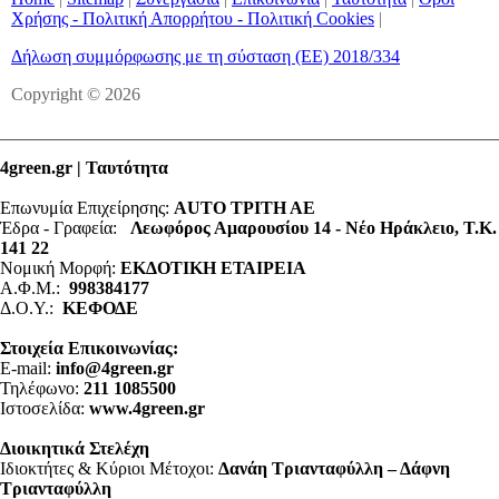
Χρήσης - Πολιτική Απορρήτου - Πολιτική Cookies
|
Δήλωση συμμόρφωσης με τη σύσταση (ΕΕ) 2018/334
Copyright © 2026
4green.gr | Ταυτότητα
Επωνυμία Επιχείρησης:
AUTO ΤΡΙΤΗ ΑΕ
Έδρα - Γραφεία:
Λεωφόρος Αμαρουσίου 14 - Νέο Ηράκλειο, Τ.Κ.
141 22
Νομική Μορφή:
ΕΚΔΟΤΙΚΗ ΕΤΑΙΡΕΙΑ
Α.Φ.Μ.:
998384177
Δ.Ο.Υ.:
ΚΕΦΟΔΕ
Στοιχεία Επικοινωνίας:
E-mail:
info@4green.gr
Τηλέφωνο:
211 1085500
Ιστοσελίδα:
www.4green.gr
Διοικητικά Στελέχη
Ιδιοκτήτες & Κύριοι Μέτοχοι:
Δανάη Τριανταφύλλη – Δάφνη
Τριανταφύλλη