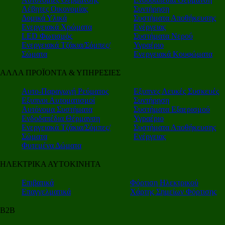
Λέβητες Οικονομίας
Συντήρηση
Δομικά Υλικά
Συστήματα Αποθήκευσης
Ενεργειακά Χρώματα
Ενέργειας
LED Φωτισμός
Συστήματα Νερού
Ενεργειακά Τζάκια/Σόμπες/
Υγραέριο
Σώματα
Ενεργειακά Κουφώματα
ΑΛΛΑ ΠΡΟΪΟΝΤΑ & ΥΠΗΡΕΣΙΕΣ
Αυτο-Παραγωγή Ρεύματος
Εξυπνες Λευκές Συσκευές
Εξυπνοι Αυτοματισμοί
Συντήρηση
Αυτόνομα Συστήματα
Συστήματα Εξαερισμού
Ενδοδαπέδια Θέρμανση
Υγραέριο
Ενεργειακά Τζάκια/Σόμπες/
Συστήματα Αποθήκευσης
Σώματα
Ενέργειας
Φυτεμένα Δώματα
ΗΛΕΚΤΡΙΚΑ ΑΥΤΟΚΙΝΗΤΑ
Επιβατικά
Φόρτιση Ηλεκτρικού
Επαγγελματικά
Χάρτης Σημείων Φόρτισης
Β2Β