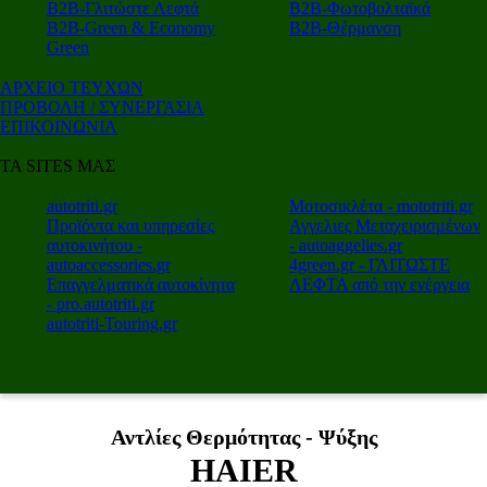
Β2Β-Γλιτώστε Λεφτά
Β2Β-Φωτοβολταϊκά
Β2Β-Green & Economy
Β2Β-Θέρμανση
Green
ΑΡΧΕΙΟ ΤΕΥΧΩΝ
ΠΡΟΒΟΛΗ / ΣΥΝΕΡΓΑΣΙΑ
ΕΠΙΚΟΙΝΩΝΙΑ
ΤΑ SITES ΜΑΣ
autotriti.gr
Μοτοσικλέτα - mototriti.gr
Προϊόντα και υπηρεσίες
Αγγελιες Μεταχειρισμένων
αυτοκινήτου -
- autoaggelies.gr
autoaccessories.gr
4green.gr - ΓΛΙΤΩΣΤΕ
Επαγγελματικά αυτοκίνητα
ΛΕΦΤΑ από την ενέργεια
- pro.autotriti.gr
autotriti-Touring.gr
Αντλίες Θερμότητας - Ψύξης
HAIER