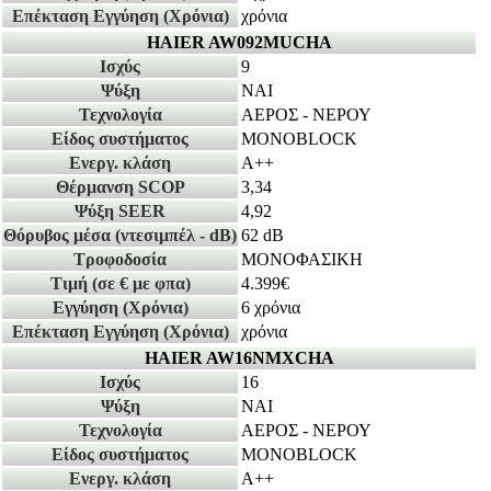
Επέκταση Εγγύηση
(Χρόνια)
χρόνια
HAIER AW092MUCHA
Ισχύς
9
Ψύξη
ΝΑΙ
Τεχνολογία
ΑΕΡΟΣ - ΝΕΡΟΥ
Είδος συστήματος
MONOBLOCK
Ενεργ. κλάση
A++
Θέρμανση SCOP
3,34
Ψύξη SEER
4,92
Θόρυβος μέσα
(ντεσιμπέλ - dB)
62 dB
Τροφοδοσία
ΜΟΝΟΦΑΣΙΚΗ
Τιμή
(σε € με φπα)
4.399€
Εγγύηση
(Χρόνια)
6 χρόνια
Επέκταση Εγγύηση
(Χρόνια)
χρόνια
HAIER AW16NMXCHA
Ισχύς
16
Ψύξη
ΝΑΙ
Τεχνολογία
ΑΕΡΟΣ - ΝΕΡΟΥ
Είδος συστήματος
MONOBLOCK
Ενεργ. κλάση
A++