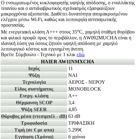
Ο ενσωματωμένος κυκλοφορητής υψηλής απόδοσης, ο εναλλάκτης
τιτανίου και ο αντιδιαβρωτικός σχεδιασμός εξασφαλίζουν
μακροχρόνια αξιοπιστία. Διαθέτει δυνατότητα απομακρυσμένου
ελέγχου μέσω Wi-Fi, καθώς και λειτουργία αντιπαγωτικής
προστασίας.
o
Με ενεργειακή κλάση A+++ στους 35
C, χαμηλή στάθμη θορύβου
και φιλικό προφίλ προς το περιβάλλον, η AW092MUCHA είναι η
ιδανική λύση για όσους ζητούν υψηλή απόδοση με χαμηλό
λειτουργικό κόστος και εγγυημένη άνεση.
Βρείτε Σύμβουλο - Τεχνικό με 1 κλικ
εδώ
HAIER AW11NMXCHA
Ισχύς
11
Ψύξη
ΝΑΙ
Τεχνολογία
ΑΕΡΟΣ - ΝΕΡΟΥ
Είδος συστήματος
MONOBLOCK
Ενεργ. κλάση
A++
Θέρμανση SCOP
3,4
Ψύξη SEER
4,85
Θόρυβος μέσα
(ντεσιμπέλ - dB)
63 dB
Τροφοδοσία
ΤΡΙΦΑΣΙΚΗ
Τιμή
(σε € με φπα)
5.299€
Εγγύηση
(Χρόνια)
6 χρόνια