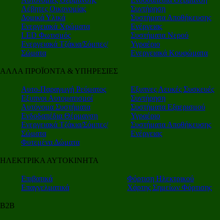
Λέβητες Οικονομίας
Συντήρηση
Δομικά Υλικά
Συστήματα Αποθήκευσης
Ενεργειακά Χρώματα
Ενέργειας
LED Φωτισμός
Συστήματα Νερού
Ενεργειακά Τζάκια/Σόμπες/
Υγραέριο
Σώματα
Ενεργειακά Κουφώματα
ΑΛΛΑ ΠΡΟΪΟΝΤΑ & ΥΠΗΡΕΣΙΕΣ
Αυτο-Παραγωγή Ρεύματος
Εξυπνες Λευκές Συσκευές
Εξυπνοι Αυτοματισμοί
Συντήρηση
Αυτόνομα Συστήματα
Συστήματα Εξαερισμού
Ενδοδαπέδια Θέρμανση
Υγραέριο
Ενεργειακά Τζάκια/Σόμπες/
Συστήματα Αποθήκευσης
Σώματα
Ενέργειας
Φυτεμένα Δώματα
ΗΛΕΚΤΡΙΚΑ ΑΥΤΟΚΙΝΗΤΑ
Επιβατικά
Φόρτιση Ηλεκτρικού
Επαγγελματικά
Χάρτης Σημείων Φόρτισης
Β2Β