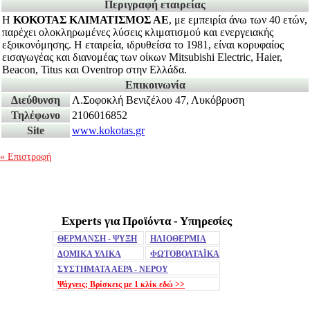
Περιγραφή εταιρείας
Η
ΚΟΚΟΤΑΣ ΚΛΙΜΑΤΙΣΜΟΣ ΑΕ
, με εμπειρία άνω των 40 ετών,
παρέχει ολοκληρωμένες λύσεις κλιματισμού και ενεργειακής
εξοικονόμησης. Η εταιρεία, ιδρυθείσα το 1981, είναι κορυφαίος
εισαγωγέας και διανομέας των οίκων Mitsubishi Electric, Haier,
Beacon, Titus και Oventrop στην Ελλάδα.
Επικοινωνία
Διεύθυνση
Λ.Σοφοκλή Βενιζέλου 47, Λυκόβρυση
Τηλέφωνο
2106016852
Site
www.kokotas.gr
« Επιστροφή
Experts για Προϊόντα - Υπηρεσίες
Mute
ΘΕΡΜΑΝΣΗ - ΨΥΞΗ
ΗΛΙΟΘΕΡΜΙΑ
ΔΟΜΙΚΑ ΥΛΙΚΑ
ΦΩΤΟΒΟΛΤΑΪΚΑ
ΣΥΣΤΗΜΑΤΑ ΑΕΡΑ - ΝΕΡΟΥ
Ψάχνεις; Βρίσκεις με 1 κλίκ
εδώ >>