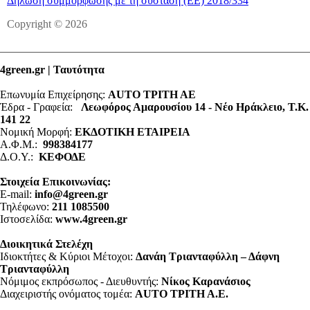
Δήλωση συμμόρφωσης με τη σύσταση (ΕΕ) 2018/334
Copyright © 2026
4green.gr | Ταυτότητα
Επωνυμία Επιχείρησης:
AUTO ΤΡΙΤΗ ΑΕ
Έδρα - Γραφεία:
Λεωφόρος Αμαρουσίου 14 - Νέο Ηράκλειο, Τ.Κ.
141 22
Νομική Μορφή:
ΕΚΔΟΤΙΚΗ ΕΤΑΙΡΕΙΑ
Α.Φ.Μ.:
998384177
Δ.Ο.Υ.:
ΚΕΦΟΔΕ
Στοιχεία Επικοινωνίας:
E-mail:
info@4green.gr
Τηλέφωνο:
211 1085500
Ιστοσελίδα:
www.4green.gr
Διοικητικά Στελέχη
Ιδιοκτήτες & Κύριοι Μέτοχοι:
Δανάη Τριανταφύλλη – Δάφνη
Τριανταφύλλη
Νόμιμος εκπρόσωπος - Διευθυντής:
Νίκος Καρανάσιος
Διαχειριστής ονόματος τομέα:
ΑUTO ΤΡΙΤΗ Α.Ε.