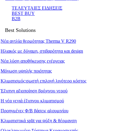
ΤΕΛΕΥΤΑΙΕΣ ΕΙΔΗΣΕΙΣ
BEST BUY
B2B
Best Solutions
Νέα αντλία θερμότητας Therma V R290
Ηλιακός με δύναμη, στιβαρότητα και design
Νέα λύση αποθήκευσης ενέργειας
Μόνωση υψηλής ποιότητας
Κλιματισμός:σωστή επιλογή λιγότερο κόστος
Έξυπνη αξιοποίηση βρόχινου νερού
Η νέα γενιά έξυπνου κλιματισμού
Προηγμένες Φ/Β βάσεις αλουμινίου
Κλιματιστικά split για ψύξη & θέρμανση
Ολοκληρωμένο Σύστημα Κεραμοσκεπής