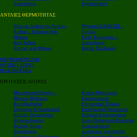
Απαντήσεις
Εγκαταστάτη
ΑΝΤΛΙΕΣ ΘΕΡΜΟΤΗΤΑΣ
Nέα και Αρθρα για Αντλίες
Ψηφιακή ΕΚΘΕΣΗ –
Αρθρα – Ειδήσεις ανά
Αντλίες
Μάρκα
FAQ: Ερωτήσεις –
Best Sellers
Απαντήσεις
Αντλίες ανά Μάρκα
Βρείτε Σύμβουλο
ΘΕΡΜΟΜΟΝΩΣΗ
ΦΥΣΙΚΟ ΑΕΡΙΟ
ΗΛΙΟΘΕΡΜΙΑ
ΠΡΟΤΑΣΕΙΣ ΑΓΟΡΑΣ
Μηχανή αναζήτησης –
Κτίρια Μηδενικής
Ψάχνεις-Βρίσκεις
Κατανάλωσης
Φωτοβολταϊκά
Ενεργειακά Τζάμια
Σύγχρονα Κλιματιστικά
Συστήματα Εξαερισμού
Αντλίες Θερμότητας
Εξυπνοι Αυτοματισμοί
Θερμομόνωση
Αυτο-Παραγωγή Ρεύματος
Φυσικό Αέριο
Αυτοματισμοί
Ηλιοθερμία
Αυτόνομα Συστήματα
Αυτονομίες Θέρμανσης
Ενδοδαπέδια Θέρμανση