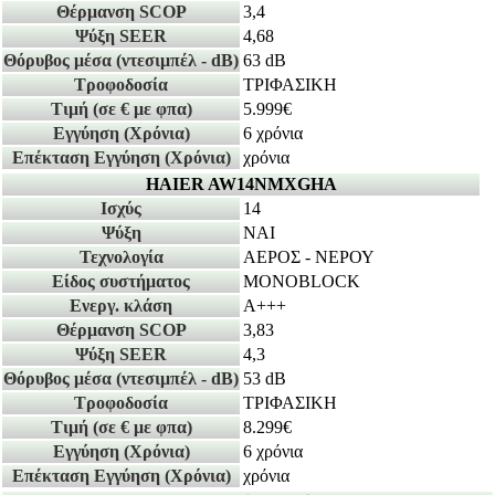
Θέρμανση SCOP
3,4
Ψύξη SEER
4,68
Θόρυβος μέσα
(ντεσιμπέλ - dB)
63 dB
Τροφοδοσία
ΤΡΙΦΑΣΙΚΗ
Τιμή
(σε € με φπα)
5.999€
Εγγύηση
(Χρόνια)
6 χρόνια
Επέκταση Εγγύηση
(Χρόνια)
χρόνια
HAIER AW14NMXGHA
Ισχύς
14
Ψύξη
ΝΑΙ
Τεχνολογία
ΑΕΡΟΣ - ΝΕΡΟΥ
Είδος συστήματος
MONOBLOCK
Ενεργ. κλάση
A+++
Θέρμανση SCOP
3,83
Ψύξη SEER
4,3
Θόρυβος μέσα
(ντεσιμπέλ - dB)
53 dB
Τροφοδοσία
ΤΡΙΦΑΣΙΚΗ
Τιμή
(σε € με φπα)
8.299€
Εγγύηση
(Χρόνια)
6 χρόνια
Επέκταση Εγγύηση
(Χρόνια)
χρόνια