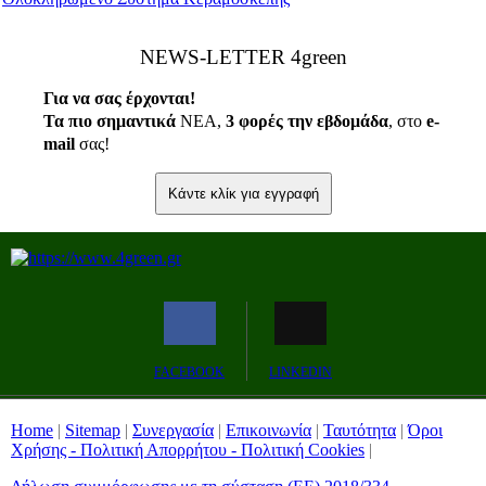
ΝEWS-LETTER 4green
Για να σας έρχονται!
Τα πιο σημαντικά
ΝΕΑ,
3 φορές την εβδομάδα
, στο
e
-
mail
σας!
Κάντε κλίκ για εγγραφή
FACEBOOK
LINKEDIN
Home
|
Sitemap
|
Συνεργασία
|
Επικοινωνία
|
Ταυτότητα
|
Όροι
Χρήσης - Πολιτική Απορρήτου - Πολιτική Cookies
|