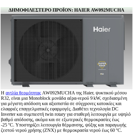
ΔΗΜΟΦΙΛΕΣΤΕΡΟ ΠΡΟΪΟΝ: HAIER AW092MUCHA
Η
αντλία θερμότητας
AW092MUCHA της Haier, ψυκτικού μέσου
R32, είναι μια Monoblock μονάδα αέρα-νερού 9 kW, σχεδιασμένη
για μέγιστη απόδοση και αξιοπιστία σε σύγχρονες κατοικίες και
ελαφριές επαγγελματικές εφαρμογές. Διαθέτει τεχνολογία DC
Inverter και συμπιεστή twin rotary για σταθερή λειτουργία με υψηλό
βαθμό απόδοσης, ακόμα και σε εξωτερικές θερμοκρασίες έως
-25 °C. Υποστηρίζει λειτουργία θέρμανσης, ψύξης και παραγωγής
ζεστού νερού χρήσης (ΖΝΧ) με θερμοκρασία νερού έως 60 °C.