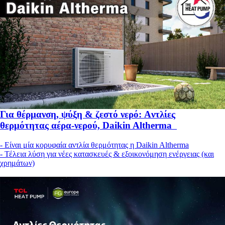
Για θέρμανση, ψύξη & ζεστό νερό: Aντλίες
θερμότητας αέρα-νερού, Daikin Altherma
- Είναι μία κορυφαία αντλία θερμότητας η Daikin Altherma
- Τέλεια λύση για νέες κατασκευές & εξοικονόμηση ενέργειας (και
χρημάτων)