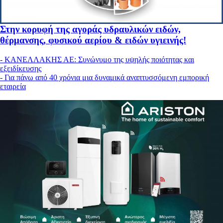
Στην κορυφή της αγοράς υδραυλικών ειδών,
θέρμανσης, φυσικού αερίου & ειδών υγιεινής!
- ΚΑΝΕΛΛΑΚΗΣ ΑΕ: Συνώνυμο της υψηλής ποιότητας και
εξειδίκευσης
- Για πάνω από 40 χρόνια μια δυναμικά αναπτυσσόμενη εμπορική
εταιρεία