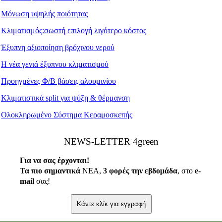
Μόνωση υψηλής ποιότητας
Κλιματισμός:σωστή επιλογή λιγότερο κόστος
Έξυπνη αξιοποίηση βρόχινου νερού
Η νέα γενιά έξυπνου κλιματισμού
Προηγμένες Φ/Β βάσεις αλουμινίου
Κλιματιστικά split για ψύξη & θέρμανση
Ολοκληρωμένο Σύστημα Κεραμοσκεπής
ΝEWS-LETTER 4green
Για να σας έρχονται!
Τα πιο σημαντικά
ΝΕΑ,
3 φορές την εβδομάδα
, στο
e
-
mail
σας!
Κάντε κλίκ για εγγραφή