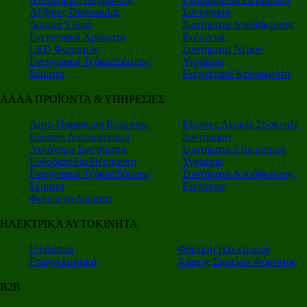
Λέβητες Οικονομίας
Συντήρηση
Δομικά Υλικά
Συστήματα Αποθήκευσης
Ενεργειακά Χρώματα
Ενέργειας
LED Φωτισμός
Συστήματα Νερού
Ενεργειακά Τζάκια/Σόμπες/
Υγραέριο
Σώματα
Ενεργειακά Κουφώματα
ΑΛΛΑ ΠΡΟΪΟΝΤΑ & ΥΠΗΡΕΣΙΕΣ
Αυτο-Παραγωγή Ρεύματος
Εξυπνες Λευκές Συσκευές
Εξυπνοι Αυτοματισμοί
Συντήρηση
Αυτόνομα Συστήματα
Συστήματα Εξαερισμού
Ενδοδαπέδια Θέρμανση
Υγραέριο
Ενεργειακά Τζάκια/Σόμπες/
Συστήματα Αποθήκευσης
Σώματα
Ενέργειας
Φυτεμένα Δώματα
ΗΛΕΚΤΡΙΚΑ ΑΥΤΟΚΙΝΗΤΑ
Επιβατικά
Φόρτιση Ηλεκτρικού
Επαγγελματικά
Χάρτης Σημείων Φόρτισης
Β2Β