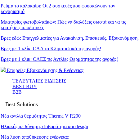
Ρεύμα το καλοκαίρι: Οι 2 συσκευές που φουσκώνουν τον
λογαριασμό
Μπαταρίες φωτοβολταϊκών: Πώς να διαλέξεις σωστά και να τις
κρατήσεις αποδοτικές
Βρες εδώ: Eπαγγελματίες για Ανακαίνιση, Επισκευές, Εξοικονόμηση.
Βρες με 1 κλίκ: ΟΛΑ τα Κλιματιστικά της αγοράς!
Βρες με 1 κλικ: ΟΛΕΣ τις Αντλίες Θερμότητας της αγοράς!
Εταιρείες Εξοικονόμησης & Ενέργειας
ΤΕΛΕΥΤΑΙΕΣ ΕΙΔΗΣΕΙΣ
BEST BUY
B2B
Best Solutions
Νέα αντλία θερμότητας Therma V R290
Ηλιακός με δύναμη, στιβαρότητα και design
Νέα λύση αποθήκευσης ενέργειας