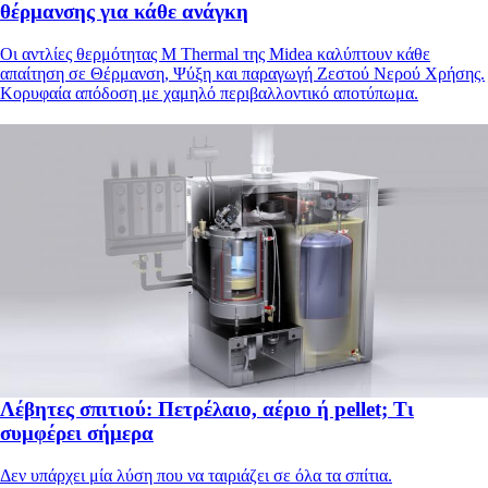
θέρμανσης για κάθε ανάγκη
Οι αντλίες θερμότητας M Thermal της Midea καλύπτουν κάθε
απαίτηση σε Θέρμανση, Ψύξη και παραγωγή Ζεστού Νερού Χρήσης.
Κορυφαία απόδοση με χαμηλό περιβαλλοντικό αποτύπωμα.
Λέβητες σπιτιού: Πετρέλαιο, αέριο ή pellet; Τι
συμφέρει σήμερα
Δεν υπάρχει μία λύση που να ταιριάζει σε όλα τα σπίτια.