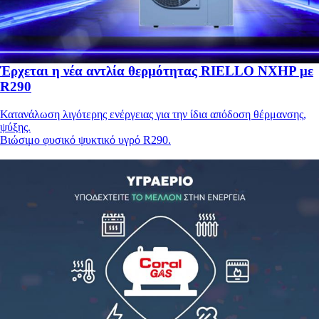
Έρχεται η νέα αντλία θερμότητας RIELLO NXHP με
R290
Κατανάλωση λιγότερης ενέργειας για την ίδια απόδοση θέρμανσης,
ψύξης.
Βιώσιμο φυσικό ψυκτικό υγρό R290.