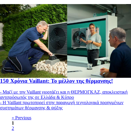
150 Χρόνια Vaillant: Το μέλλον της θέρμανσης!
- Μαζί με την Vaillant γιορτάζει και η ΘΕΡΜΟΓΚΑΖ, αποκλειστική
αντιπρόσωπός της σε Ελλάδα & Κύπρο
- Η Vaillant πρωτοπορεί στην παραγωγή τεχνολογικά προηγμένων
συστημάτων θέρμανσης & ψύξης
« Previous
1
2