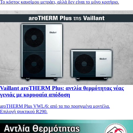
Το κόστος καυσίμου μετράει, αλλά δεν είναι το μόνο κριτήριο.
Vaillant aroTHERM Plus: αντλία θερμότητας νέας
γενιάς με κορυφαία απόδοση
aroTHERM Plus VWL/6: από τα πιο προηγμένα μοντέλα.
Επιλογή ψυκτικού R290.