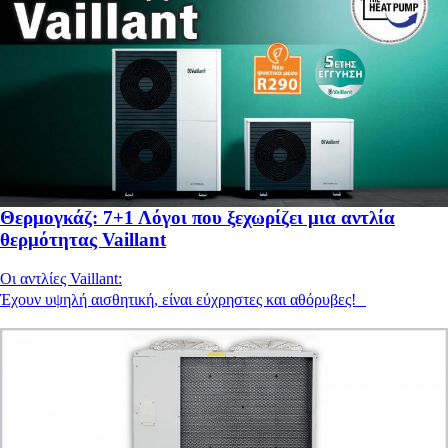
Θερμογκάζ: 7+1 Λόγοι που ξεχωρίζει μια αντλία
θερμότητας Vaillant
Οι αντλίες Vaillant:
Έχουν υψηλή αισθητική, είναι εύχρηστες και αθόρυβες!