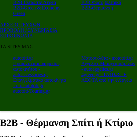
Β2Β-Γλιτώστε Λεφτά
Β2Β-Φωτοβολταϊκά
Β2Β-Green & Economy
Β2Β-Θέρμανση
Green
ΑΡΧΕΙΟ ΤΕΥΧΩΝ
ΠΡΟΒΟΛΗ / ΣΥΝΕΡΓΑΣΙΑ
ΕΠΙΚΟΙΝΩΝΙΑ
ΤΑ SITES ΜΑΣ
autotriti.gr
Μοτοσικλέτα - mototriti.gr
Προϊόντα και υπηρεσίες
Αγγελιες Μεταχειρισμένων
αυτοκινήτου -
- autoaggelies.gr
autoaccessories.gr
4green.gr - ΓΛΙΤΩΣΤΕ
Επαγγελματικά αυτοκίνητα
ΛΕΦΤΑ από την ενέργεια
- pro.autotriti.gr
autotriti-Touring.gr
B2B - Θέρμανση Σπίτι ή Κτίριο