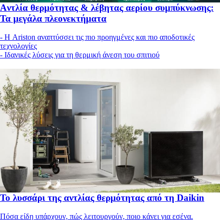
Aντλία θερμότητας & λέβητας αερίου συμπύκνωσης:
Τα μεγάλα πλεονεκτήματα
- Η Ariston αναπτύσσει τις πιο προηγμένες και πιο αποδοτικές
τεχνολογίες
- Ιδανικές λύσεις για τη θερμική άνεση του σπιτιού
Το λυσσάρι της αντλίας θερμότητας από τη Daikin
Πόσα είδη υπάρχουν, πώς λειτουργούν, ποιο κάνει για εσένα.