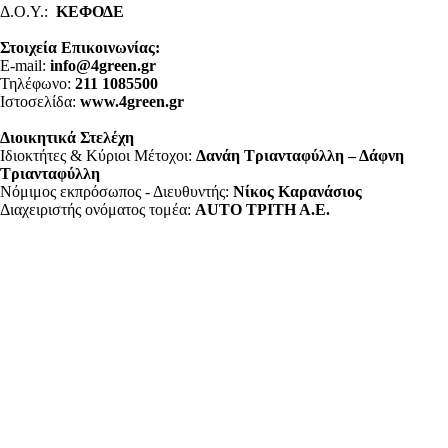
Δ.Ο.Υ.:
ΚΕΦΟΔΕ
Στοιχεία Επικοινωνίας:
E-mail:
info@4green.gr
Τηλέφωνο:
211 1085500
Ιστοσελίδα:
www.4green.gr
Διοικητικά Στελέχη
Ιδιοκτήτες & Κύριοι Μέτοχοι:
Δανάη Τριανταφύλλη – Δάφνη
Τριανταφύλλη
Νόμιμος εκπρόσωπος - Διευθυντής:
Νίκος Καρανάσιος
Διαχειριστής ονόματος τομέα:
ΑUTO ΤΡΙΤΗ Α.Ε.