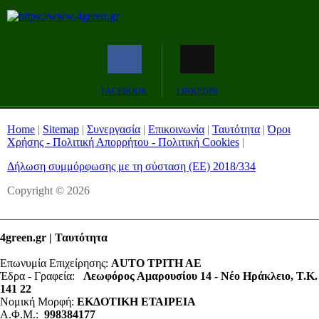
FACEBOOK
LINKEDIN
Home
|
Sitemap
|
Συνεργασία
|
Επικοινωνία
|
Ταυτότητα
|
Όροι
Χρήσης - Πολιτική Απορρήτου - Πολιτική Cookies
|
Δήλωση συμμόρφωσης με τη σύσταση (ΕΕ) 2018/334
Copyright © 2026
4green.gr | Ταυτότητα
Επωνυμία Επιχείρησης:
AUTO ΤΡΙΤΗ ΑΕ
Έδρα - Γραφεία:
Λεωφόρος Αμαρουσίου 14 - Νέο Ηράκλειο, Τ.Κ.
141 22
Νομική Μορφή:
ΕΚΔΟΤΙΚΗ ΕΤΑΙΡΕΙΑ
Α.Φ.Μ.:
998384177