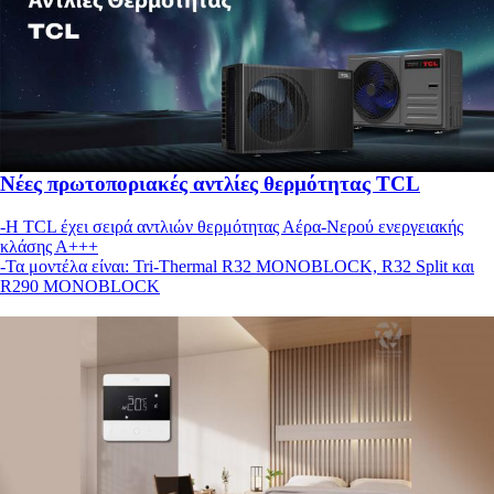
Νέες πρωτοποριακές αντλίες θερμότητας TCL
-Η TCL έχει σειρά αντλιών θερμότητας Αέρα-Νερού ενεργειακής
κλάσης Α+++
-Τα μοντέλα είναι: Tri-Thermal R32 MONOBLOCK, R32 Split και
R290 MONOBLOCK