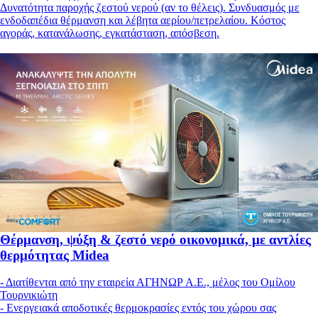
Δυνατότητα παροχής ζεστού νερού (αν το θέλεις). Συνδυασμός με
ενδοδαπέδια θέρμανση και λέβητα αερίου/πετρελαίου. Κόστος
αγοράς, κατανάλωσης, εγκατάσταση, απόσβεση.
Θέρμανση, ψύξη & ζεστό νερό οικονομικά, με αντλίες
θερμότητας Midea
- Διατίθενται από την εταιρεία ΑΓΗΝΩΡ Α.Ε., μέλος του Ομίλου
Τουρνικιώτη
- Eνεργειακά αποδοτικές θερμοκρασίες εντός του χώρου σας