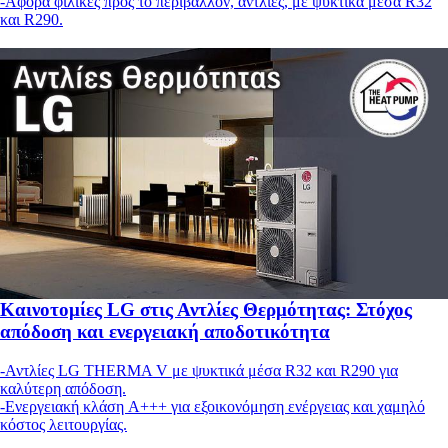
-Αφορά φιλικές προς το περιβάλλον, αντλίες, με ψυκτικά μέσα R32
και R290.
Καινοτομίες LG στις Αντλίες Θερμότητας: Στόχος
απόδοση και ενεργειακή αποδοτικότητα
-Αντλίες LG THERMA V με ψυκτικά μέσα R32 και R290 για
καλύτερη απόδοση.
-Ενεργειακή κλάση A+++ για εξοικονόμηση ενέργειας και χαμηλό
κόστος λειτουργίας.