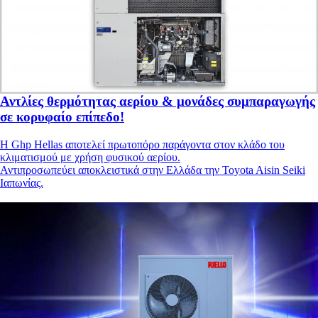
Αντλίες θερμότητας αερίου & μονάδες συμπαραγωγής
σε κορυφαίο επίπεδο!
Η Ghp Hellas αποτελεί πρωτοπόρο παράγοντα στον κλάδο του
κλιματισμού με χρήση φυσικού αερίου.
Αντιπροσωπεύει αποκλειστικά στην Ελλάδα την Toyota Aisin Seiki
Ιαπωνίας.