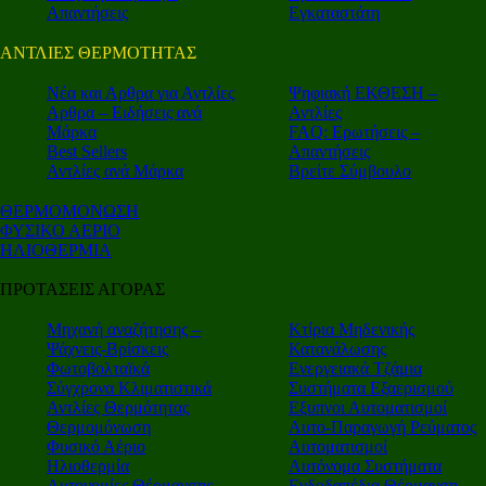
Απαντήσεις
Εγκαταστάτη
ΑΝΤΛΙΕΣ ΘΕΡΜΟΤΗΤΑΣ
Nέα και Αρθρα για Αντλίες
Ψηφιακή ΕΚΘΕΣΗ –
Αρθρα – Ειδήσεις ανά
Αντλίες
Μάρκα
FAQ: Ερωτήσεις –
Best Sellers
Απαντήσεις
Αντλίες ανά Μάρκα
Βρείτε Σύμβουλο
ΘΕΡΜΟΜΟΝΩΣΗ
ΦΥΣΙΚΟ ΑΕΡΙΟ
ΗΛΙΟΘΕΡΜΙΑ
ΠΡΟΤΑΣΕΙΣ ΑΓΟΡΑΣ
Μηχανή αναζήτησης –
Κτίρια Μηδενικής
Ψάχνεις-Βρίσκεις
Κατανάλωσης
Φωτοβολταϊκά
Ενεργειακά Τζάμια
Σύγχρονα Κλιματιστικά
Συστήματα Εξαερισμού
Αντλίες Θερμότητας
Εξυπνοι Αυτοματισμοί
Θερμομόνωση
Αυτο-Παραγωγή Ρεύματος
Φυσικό Αέριο
Αυτοματισμοί
Ηλιοθερμία
Αυτόνομα Συστήματα
Αυτονομίες Θέρμανσης
Ενδοδαπέδια Θέρμανση