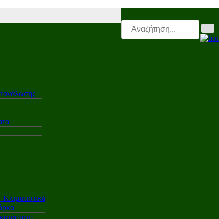
riti.gr |
Mototriti.gr |
Electro.triti |
Leasing.triti |
Mega & Elk Test |
A
ατανάλωσης
ατα
Κλιματιστικά
άρκα
γκαταστάτη