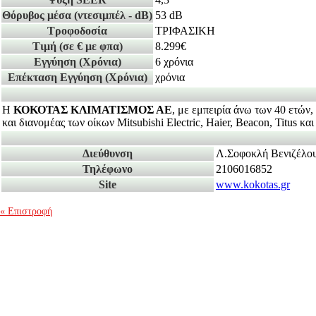
Θόρυβος μέσα
(ντεσιμπέλ - dB)
53 dB
Τροφοδοσία
ΤΡΙΦΑΣΙΚΗ
Τιμή
(σε € με φπα)
8.299€
Εγγύηση
(Χρόνια)
6 χρόνια
Επέκταση Εγγύηση
(Χρόνια)
χρόνια
Η
ΚΟΚΟΤΑΣ ΚΛΙΜΑΤΙΣΜΟΣ ΑΕ
, με εμπειρία άνω των 40 ετών,
και διανομέας των οίκων Mitsubishi Electric, Haier, Beacon, Titus κ
Διεύθυνση
Λ.Σοφοκλή Βενιζέλο
Τηλέφωνο
2106016852
Site
www.kokotas.gr
« Επιστροφή
Mute