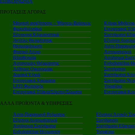
ΕΠΙΚΟΙΝΩΝΙΑ
ΠΡΟΤΑΣΕΙΣ ΑΓΟΡΑΣ
Μηχανή αναζήτησης – Ψάχνεις-Βρίσκεις
Κτίρια Μηδενι
Φωτοβολταϊκά
Ενεργειακά Τζά
Σύγχρονα Κλιματιστικά
Συστήματα Εξα
Αντλίες Θερμότητας
Εξυπνοι Αυτομα
Θερμομόνωση
Αυτο-Παραγωγή
Φυσικό Αέριο
Αυτοματισμοί
Ηλιοθερμία
Αυτόνομα Συστ
Αυτονομίες Θέρμανσης
Ενδοδαπέδια Θ
Λέβητες Οικονομίας
Συντήρηση
Δομικά Υλικά
Συστήματα Απο
Ενεργειακά Χρώματα
Συστήματα Νερ
LED Φωτισμός
Υγραέριο
Ενεργειακά Τζάκια/Σόμπες/Σώματα
Ενεργειακά Κο
ΑΛΛΑ ΠΡΟΪΟΝΤΑ & ΥΠΗΡΕΣΙΕΣ
Αυτο-Παραγωγή Ρεύματος
Εξυπνες Λευκές Συ
Εξυπνοι Αυτοματισμοί
Συντήρηση
Αυτόνομα Συστήματα
Συστήματα Εξαερι
Ενδοδαπέδια Θέρμανση
Υγραέριο