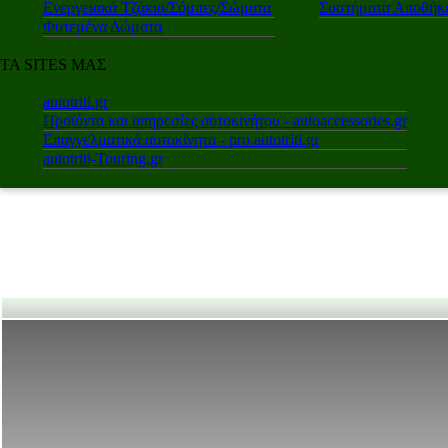
Ενεργειακά Τζάκια/Σόμπες/Σώματα
Συστήματα Αποθήκε
Φυτεμένα Δώματα
ΤΑ SITES ΜΑΣ
autotriti.gr
Προϊόντα και υπηρεσίες αυτοκινήτου - autoaccessories.gr
Επαγγελματικά αυτοκίνητα - pro.autotriti.gr
autotriti-Touring.gr