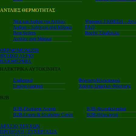
ΑΝΤΛΙΕΣ ΘΕΡΜΟΤΗΤΑΣ
Nέα και Αρθρα για Αντλίες
Ψηφιακή ΕΚΘΕΣΗ – Αντλ
Αρθρα – Ειδήσεις ανά Μάρκα
FAQ
Best Sellers
Βρείτε Σύμβουλο
Αντλίες ανά Μάρκα
ΘΕΡΜΟΜΟΝΩΣΗ
ΦΥΣΙΚΟ ΑΕΡΙΟ
ΗΛΙΟΘΕΡΜΙΑ
ΗΛΕΚΤΡΙΚΑ ΑΥΤΟΚΙΝΗΤΑ
Επιβατικά
Φόρτιση Ηλεκτρικού
Επαγγελματικά
Χάρτης Σημείων Φόρτισης
Β2Β
Β2Β-Γλιτώστε Λεφτά
Β2Β-Φωτοβολταϊκά
Β2Β-Green & Economy Green
Β2Β-Θέρμανση
ΑΡΧΕΙΟ ΤΕΥΧΩΝ
ΠΡΟΒΟΛΗ / ΣΥΝΕΡΓΑΣΙΑ