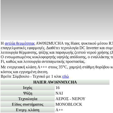
Η
αντλία θερμότητας
AW092MUCHA της Haier, ψυκτικού μέσου R32, ε
επαγγελματικές εφαρμογές. Διαθέτει τεχνολογία DC Inverter και συμ
λειτουργία θέρμανσης, ψύξης και παραγωγής ζεστού νερού χρήσης 
Ο ενσωματωμένος κυκλοφορητής υψηλής απόδοσης, ο εναλλάκτης τιτ
Fi, καθώς και λειτουργία αντιπαγωτικής προστασίας.
o
Με ενεργειακή κλάση A+++ στους 35
C, χαμηλή στάθμη θορύβου κα
κόστος και εγγυημένη άνεση.
Βρείτε Σύμβουλο - Τεχνικό με 1 κλικ
εδώ
HAIER AW16NMXCHA
Ισχύς
16
Ψύξη
ΝΑΙ
Τεχνολογία
ΑΕΡΟΣ - ΝΕΡΟΥ
Είδος συστήματος
MONOBLOCK
Ενεργ. κλάση
A++