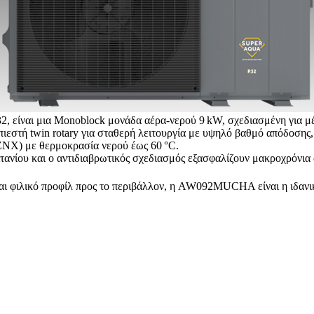
ίναι μια Monoblock μονάδα αέρα-νερού 9 kW, σχεδιασμένη για μέγισ
πιεστή twin rotary για σταθερή λειτουργία με υψηλό βαθμό απόδοσης
(ΖΝΧ) με θερμοκρασία νερού έως 60 °C.
ανίου και ο αντιδιαβρωτικός σχεδιασμός εξασφαλίζουν μακροχρόνια 
ι φιλικό προφίλ προς το περιβάλλον, η AW092MUCHA είναι η ιδανι