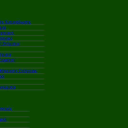
κής Κατανάλωσης
μια
ερισμού
τισμοί
 Ρεύματος
ήματα
έρμανση
θήκευσης Ενέργειας
ού
υφώματα
σκευές
σμού