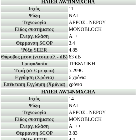
HAIER AW11NMXCHA
Ισχύς
11
Ψύξη
ΝΑΙ
Τεχνολογία
ΑΕΡΟΣ - ΝΕΡΟΥ
Είδος συστήματος
MONOBLOCK
Ενεργ. κλάση
A++
Θέρμανση SCOP
3,4
Ψύξη SEER
4,85
Θόρυβος μέσα
(ντεσιμπέλ - dB)
63 dB
Τροφοδοσία
ΤΡΙΦΑΣΙΚΗ
Τιμή
(σε € με φπα)
5.299€
Εγγύηση
(Χρόνια)
6 χρόνια
Επέκταση Εγγύηση
(Χρόνια)
χρόνια
HAIER AW14NMXGHA
Ισχύς
14
Ψύξη
ΝΑΙ
Τεχνολογία
ΑΕΡΟΣ - ΝΕΡΟΥ
Είδος συστήματος
MONOBLOCK
Ενεργ. κλάση
A+++
Θέρμανση SCOP
3,83
Ψύξη SEER
4,3