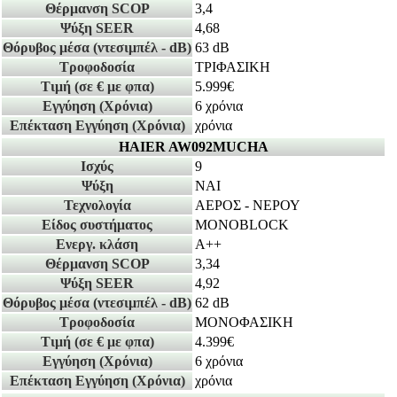
Θέρμανση SCOP
3,4
Ψύξη SEER
4,68
Θόρυβος μέσα
(ντεσιμπέλ - dB)
63 dB
Τροφοδοσία
ΤΡΙΦΑΣΙΚΗ
Τιμή
(σε € με φπα)
5.999€
Εγγύηση
(Χρόνια)
6 χρόνια
Επέκταση Εγγύηση
(Χρόνια)
χρόνια
HAIER AW092MUCHA
Ισχύς
9
Ψύξη
ΝΑΙ
Τεχνολογία
ΑΕΡΟΣ - ΝΕΡΟΥ
Είδος συστήματος
MONOBLOCK
Ενεργ. κλάση
A++
Θέρμανση SCOP
3,34
Ψύξη SEER
4,92
Θόρυβος μέσα
(ντεσιμπέλ - dB)
62 dB
Τροφοδοσία
ΜΟΝΟΦΑΣΙΚΗ
Τιμή
(σε € με φπα)
4.399€
Εγγύηση
(Χρόνια)
6 χρόνια
Επέκταση Εγγύηση
(Χρόνια)
χρόνια