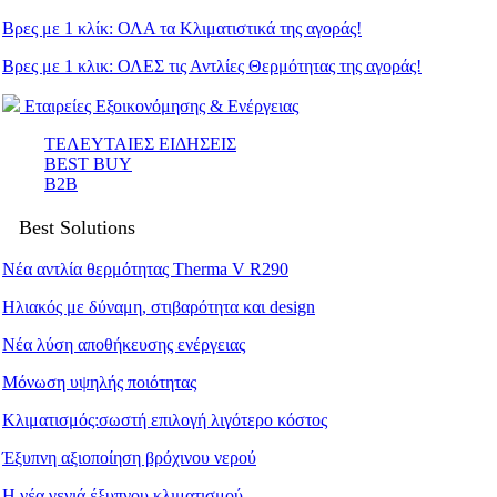
Βρες με 1 κλίκ: ΟΛΑ τα Κλιματιστικά της αγοράς!
Βρες με 1 κλικ: ΟΛΕΣ τις Αντλίες Θερμότητας της αγοράς!
Εταιρείες Εξοικονόμησης & Ενέργειας
ΤΕΛΕΥΤΑΙΕΣ ΕΙΔΗΣΕΙΣ
BEST BUY
B2B
Best Solutions
Νέα αντλία θερμότητας Therma V R290
Ηλιακός με δύναμη, στιβαρότητα και design
Νέα λύση αποθήκευσης ενέργειας
Μόνωση υψηλής ποιότητας
Κλιματισμός:σωστή επιλογή λιγότερο κόστος
Έξυπνη αξιοποίηση βρόχινου νερού
Η νέα γενιά έξυπνου κλιματισμού