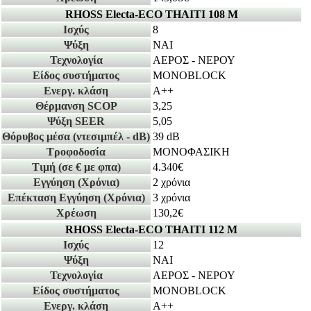
RHOSS Electa-ECO THAITI 108 M
Ισχύς
8
Ψύξη
ΝΑΙ
Τεχνολογία
ΑΕΡΟΣ - ΝΕΡΟΥ
Είδος συστήματος
MONOBLOCK
Ενεργ. κλάση
A++
Θέρμανση SCOP
3,25
Ψύξη SEER
5,05
Θόρυβος μέσα
(ντεσιμπέλ - dB)
39 dB
Τροφοδοσία
ΜΟΝΟΦΑΣΙΚΗ
Τιμή
(σε € με φπα)
4.340€
Εγγύηση
(Χρόνια)
2 χρόνια
Επέκταση Εγγύηση
(Χρόνια)
3 χρόνια
Χρέωση
130,2€
RHOSS Electa-ECO THAITI 112 M
Ισχύς
12
Ψύξη
ΝΑΙ
Τεχνολογία
ΑΕΡΟΣ - ΝΕΡΟΥ
Είδος συστήματος
MONOBLOCK
Ενεργ. κλάση
A++