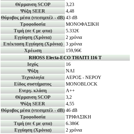
Θέρμανση SCOP
3,23
Ψύξη SEER
4,48
Θόρυβος μέσα
(ντεσιμπέλ - dB)
43 dB
Τροφοδοσία
ΜΟΝΟΦΑΣΙΚΗ
Τιμή
(σε € με φπα)
5.332€
Εγγύηση
(Χρόνια)
2 χρόνια
Επέκταση Εγγύηση
(Χρόνια)
3 χρόνια
Χρέωση
159,96€
RHOSS Electa-ECO THAITI 116 T
Ισχύς
16
Ψύξη
ΝΑΙ
Τεχνολογία
ΑΕΡΟΣ - ΝΕΡΟΥ
Είδος συστήματος
MONOBLOCK
Ενεργ. κλάση
A++
Θέρμανση SCOP
3,2
Ψύξη SEER
4,55
Θόρυβος μέσα
(ντεσιμπέλ - dB)
46 dB
Τροφοδοσία
ΤΡΙΦΑΣΙΚΗ
Τιμή
(σε € με φπα)
6.386€
Εγγύηση
(Χρόνια)
2 χρόνια