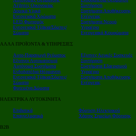
Λέβητες Οικονομίας
Συντήρηση
Δομικά Υλικά
Συστήματα Αποθήκευσης
Ενεργειακά Χρώματα
Ενέργειας
LED Φωτισμός
Συστήματα Νερού
Ενεργειακά Τζάκια/Σόμπες/
Υγραέριο
Σώματα
Ενεργειακά Κουφώματα
ΑΛΛΑ ΠΡΟΪΟΝΤΑ & ΥΠΗΡΕΣΙΕΣ
Αυτο-Παραγωγή Ρεύματος
Εξυπνες Λευκές Συσκευές
Εξυπνοι Αυτοματισμοί
Συντήρηση
Αυτόνομα Συστήματα
Συστήματα Εξαερισμού
Ενδοδαπέδια Θέρμανση
Υγραέριο
Ενεργειακά Τζάκια/Σόμπες/
Συστήματα Αποθήκευσης
Σώματα
Ενέργειας
Φυτεμένα Δώματα
ΗΛΕΚΤΡΙΚΑ ΑΥΤΟΚΙΝΗΤΑ
Επιβατικά
Φόρτιση Ηλεκτρικού
Επαγγελματικά
Χάρτης Σημείων Φόρτισης
Β2Β