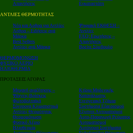
Απαντήσεις
Εγκαταστάτη
ΑΝΤΛΙΕΣ ΘΕΡΜΟΤΗΤΑΣ
Nέα και Αρθρα για Αντλίες
Ψηφιακή ΕΚΘΕΣΗ –
Αρθρα – Ειδήσεις ανά
Αντλίες
Μάρκα
FAQ: Ερωτήσεις –
Best Sellers
Απαντήσεις
Αντλίες ανά Μάρκα
Βρείτε Σύμβουλο
ΘΕΡΜΟΜΟΝΩΣΗ
ΦΥΣΙΚΟ ΑΕΡΙΟ
ΗΛΙΟΘΕΡΜΙΑ
ΠΡΟΤΑΣΕΙΣ ΑΓΟΡΑΣ
Μηχανή αναζήτησης –
Κτίρια Μηδενικής
Ψάχνεις-Βρίσκεις
Κατανάλωσης
Φωτοβολταϊκά
Ενεργειακά Τζάμια
Σύγχρονα Κλιματιστικά
Συστήματα Εξαερισμού
Αντλίες Θερμότητας
Εξυπνοι Αυτοματισμοί
Θερμομόνωση
Αυτο-Παραγωγή Ρεύματος
Φυσικό Αέριο
Αυτοματισμοί
Ηλιοθερμία
Αυτόνομα Συστήματα
Αυτονομίες Θέρμανσης
Ενδοδαπέδια Θέρμανση