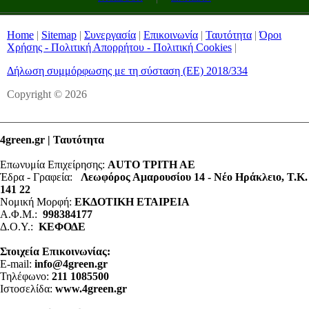
Home
|
Sitemap
|
Συνεργασία
|
Επικοινωνία
|
Ταυτότητα
|
Όροι
Χρήσης - Πολιτική Απορρήτου - Πολιτική Cookies
|
Δήλωση συμμόρφωσης με τη σύσταση (ΕΕ) 2018/334
Copyright © 2026
4green.gr | Ταυτότητα
Επωνυμία Επιχείρησης:
AUTO ΤΡΙΤΗ ΑΕ
Έδρα - Γραφεία:
Λεωφόρος Αμαρουσίου 14 - Νέο Ηράκλειο, Τ.Κ.
141 22
Νομική Μορφή:
ΕΚΔΟΤΙΚΗ ΕΤΑΙΡΕΙΑ
Α.Φ.Μ.:
998384177
Δ.Ο.Υ.:
ΚΕΦΟΔΕ
Στοιχεία Επικοινωνίας:
E-mail:
info@4green.gr
Τηλέφωνο:
211 1085500
Ιστοσελίδα:
www.4green.gr