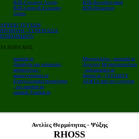
Β2Β-Γλιτώστε Λεφτά
Β2Β-Φωτοβολταϊκά
Β2Β-Green & Economy
Β2Β-Θέρμανση
Green
ΑΡΧΕΙΟ ΤΕΥΧΩΝ
ΠΡΟΒΟΛΗ / ΣΥΝΕΡΓΑΣΙΑ
ΕΠΙΚΟΙΝΩΝΙΑ
ΤΑ SITES ΜΑΣ
autotriti.gr
Μοτοσικλέτα - mototriti.gr
Προϊόντα και υπηρεσίες
Αγγελιες Μεταχειρισμένων
αυτοκινήτου -
- autoaggelies.gr
autoaccessories.gr
4green.gr - ΓΛΙΤΩΣΤΕ
Επαγγελματικά αυτοκίνητα
ΛΕΦΤΑ από την ενέργεια
- pro.autotriti.gr
autotriti-Touring.gr
Αντλίες Θερμότητας - Ψύξης
RHOSS