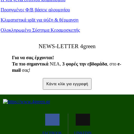
Προηγμένες Φ/Β βάσεις αλουμινίου
Κλιματιστικά split για ψύξη & θέρμανση
Ολοκληρωμένο Σύστημα Κεραμοσκεπής
ΝEWS-LETTER 4green
Για να σας έρχονται!
Τα πιο σημαντικά
ΝΕΑ,
3 φορές την εβδομάδα
, στο
e
-
mail
σας!
Κάντε κλίκ για εγγραφή
FACEBOOK
LINKEDIN