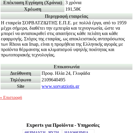
Επέκταση Εγγύηση
(Χρόνια)
3 χρόνια
Χρέωση
191,58€
Περιγραφή εταιρείας
Η εταιρεία ΣΟΡΒΑΤΖΙΩΤΗΣ Ε.Π.Ε. με πολλά έργα, από το 1959
μέχρι σήμερα, διαθέτει την εμπειρία και τεχνογνωσία, ώστε να
μπορεί να ανταποκριθεί στις απαιτήσεις κάθε πελάτη και κάθε
εφαρμογής. Στόχος της εταιρίας, ως αποκλειστικός αντιπρόσωπος
των Rhoss και Irsap, είναι η προμήθεια της Ελληνικής αγοράς με
προϊόντα θέρμανσης και κλιματισμού υψηλής ποιότητας και
πρωτοποριακής τεχνολογίας.
Επικοινωνία
Διεύθυνση
Προφ. Ηλία 24, Γλυφάδα
Τηλέφωνο
2109640495
Site
www.sorvatziotis.gr
« Επιστροφή
Experts για Προϊόντα - Υπηρεσίες
Mute
ΘΕΡΜΑΝΣΗ - ΨΥΞΗ
ΗΛΙΟΘΕΡΜΙΑ