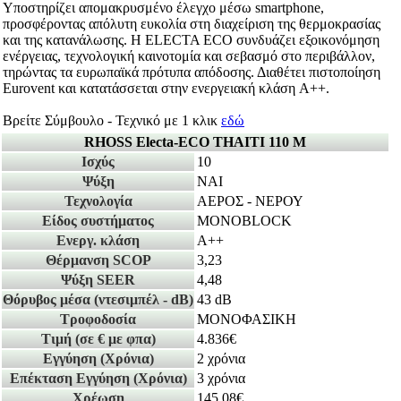
Υποστηρίζει απομακρυσμένο έλεγχο μέσω smartphone,
προσφέροντας απόλυτη ευκολία στη διαχείριση της θερμοκρασίας
και της κατανάλωσης. Η ELECTA ECO συνδυάζει εξοικονόμηση
ενέργειας, τεχνολογική καινοτομία και σεβασμό στο περιβάλλον,
τηρώντας τα ευρωπαϊκά πρότυπα απόδοσης. Διαθέτει πιστοποίηση
Eurovent και κατατάσσεται στην ενεργειακή κλάση A++.
Βρείτε Σύμβουλο - Τεχνικό με 1 κλικ
εδώ
RHOSS Electa-ECO THAITI 110 M
Ισχύς
10
Ψύξη
ΝΑΙ
Τεχνολογία
ΑΕΡΟΣ - ΝΕΡΟΥ
Είδος συστήματος
MONOBLOCK
Ενεργ. κλάση
A++
Θέρμανση SCOP
3,23
Ψύξη SEER
4,48
Θόρυβος μέσα
(ντεσιμπέλ - dB)
43 dB
Τροφοδοσία
ΜΟΝΟΦΑΣΙΚΗ
Τιμή
(σε € με φπα)
4.836€
Εγγύηση
(Χρόνια)
2 χρόνια
Επέκταση Εγγύηση
(Χρόνια)
3 χρόνια
Χρέωση
145,08€