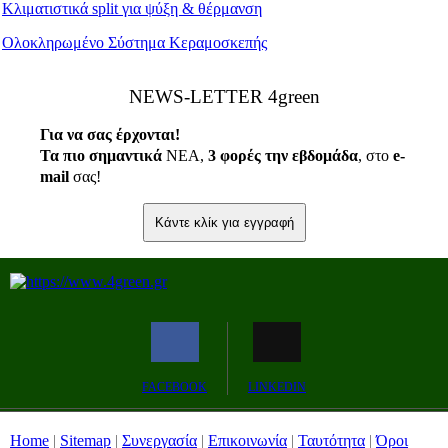
Κλιματιστικά split για ψύξη & θέρμανση
Ολοκληρωμένο Σύστημα Κεραμοσκεπής
ΝEWS-LETTER 4green
Για να σας έρχονται!
Τα πιο σημαντικά
ΝΕΑ,
3 φορές την εβδομάδα
, στο
e
-
mail
σας!
Κάντε κλίκ για εγγραφή
FACEBOOK
LINKEDIN
Home
|
Sitemap
|
Συνεργασία
|
Επικοινωνία
|
Ταυτότητα
|
Όροι