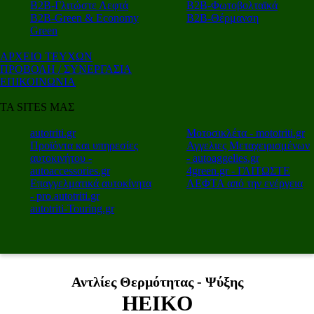
Β2Β-Γλιτώστε Λεφτά
Β2Β-Φωτοβολταϊκά
Β2Β-Green & Economy
Β2Β-Θέρμανση
Green
ΑΡΧΕΙΟ ΤΕΥΧΩΝ
ΠΡΟΒΟΛΗ / ΣΥΝΕΡΓΑΣΙΑ
ΕΠΙΚΟΙΝΩΝΙΑ
ΤΑ SITES ΜΑΣ
autotriti.gr
Μοτοσικλέτα - mototriti.gr
Προϊόντα και υπηρεσίες
Αγγελιες Μεταχειρισμένων
αυτοκινήτου -
- autoaggelies.gr
autoaccessories.gr
4green.gr - ΓΛΙΤΩΣΤΕ
Επαγγελματικά αυτοκίνητα
ΛΕΦΤΑ από την ενέργεια
- pro.autotriti.gr
autotriti-Touring.gr
Αντλίες Θερμότητας - Ψύξης
HEIKO