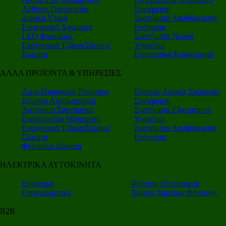
Λέβητες Οικονομίας
Συντήρηση
Δομικά Υλικά
Συστήματα Αποθήκευσης
Ενεργειακά Χρώματα
Ενέργειας
LED Φωτισμός
Συστήματα Νερού
Ενεργειακά Τζάκια/Σόμπες/
Υγραέριο
Σώματα
Ενεργειακά Κουφώματα
ΑΛΛΑ ΠΡΟΪΟΝΤΑ & ΥΠΗΡΕΣΙΕΣ
Αυτο-Παραγωγή Ρεύματος
Εξυπνες Λευκές Συσκευές
Εξυπνοι Αυτοματισμοί
Συντήρηση
Αυτόνομα Συστήματα
Συστήματα Εξαερισμού
Ενδοδαπέδια Θέρμανση
Υγραέριο
Ενεργειακά Τζάκια/Σόμπες/
Συστήματα Αποθήκευσης
Σώματα
Ενέργειας
Φυτεμένα Δώματα
ΗΛΕΚΤΡΙΚΑ ΑΥΤΟΚΙΝΗΤΑ
Επιβατικά
Φόρτιση Ηλεκτρικού
Επαγγελματικά
Χάρτης Σημείων Φόρτισης
Β2Β