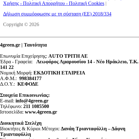
Χρήσης - Πολιτική Απορρήτου - Πολιτική Cookies
|
Δήλωση συμμόρφωσης με τη σύσταση (ΕΕ) 2018/334
Copyright © 2026
4green.gr | Ταυτότητα
Επωνυμία Επιχείρησης:
AUTO ΤΡΙΤΗ ΑΕ
Έδρα - Γραφεία:
Λεωφόρος Αμαρουσίου 14 - Νέο Ηράκλειο, Τ.Κ.
141 22
Νομική Μορφή:
ΕΚΔΟΤΙΚΗ ΕΤΑΙΡΕΙΑ
Α.Φ.Μ.:
998384177
Δ.Ο.Υ.:
ΚΕΦΟΔΕ
Στοιχεία Επικοινωνίας:
E-mail:
info@4green.gr
Τηλέφωνο:
211 1085500
Ιστοσελίδα:
www.4green.gr
Διοικητικά Στελέχη
Ιδιοκτήτες & Κύριοι Μέτοχοι:
Δανάη Τριανταφύλλη – Δάφνη
Τριανταφύλλη