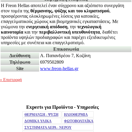
Η Freon Hellas αποτελεί έναν σύγχρονο και αξιόπιστο συνεργάτη
στον τομέα της
θέρμανσης, ψύξης και του κλιματισμού
,
προσφέροντας ολοκληρωμένες λύσεις για κατοικίες,
επαγγελματικούς χώρους και βιομηχανικές εγκαταστάσεις. Με
γνώμονα την
ενεργειακή απόδοση
, την
τεχνολογική
καινοτομία
και την
περιβαλλοντική υπευθυνότητα
, διαθέτει
προϊόντα υψηλών προδιαγραφών και παρέχει εξειδικευμένες
υπηρεσίες με συνέπεια και επαγγελματισμό.
Επικοινωνία
Διεύθυνση
Α. Παπανδρέου 7, Κοζάνη
Τηλέφωνο
6979502809
Site
www.freon-hellas.gr
« Επιστροφή
Experts για Προϊόντα - Υπηρεσίες
Mute
ΘΕΡΜΑΝΣΗ - ΨΥΞΗ
ΗΛΙΟΘΕΡΜΙΑ
ΔΟΜΙΚΑ ΥΛΙΚΑ
ΦΩΤΟΒΟΛΤΑΪΚΑ
ΣΥΣΤΗΜΑΤΑ ΑΕΡΑ - ΝΕΡΟΥ