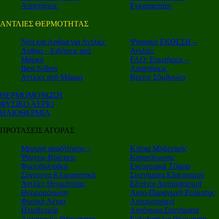
Απαντήσεις
Εγκαταστάτη
ΑΝΤΛΙΕΣ ΘΕΡΜΟΤΗΤΑΣ
Nέα και Αρθρα για Αντλίες
Ψηφιακή ΕΚΘΕΣΗ –
Αρθρα – Ειδήσεις ανά
Αντλίες
Μάρκα
FAQ: Ερωτήσεις –
Best Sellers
Απαντήσεις
Αντλίες ανά Μάρκα
Βρείτε Σύμβουλο
ΘΕΡΜΟΜΟΝΩΣΗ
ΦΥΣΙΚΟ ΑΕΡΙΟ
ΗΛΙΟΘΕΡΜΙΑ
ΠΡΟΤΑΣΕΙΣ ΑΓΟΡΑΣ
Μηχανή αναζήτησης –
Κτίρια Μηδενικής
Ψάχνεις-Βρίσκεις
Κατανάλωσης
Φωτοβολταϊκά
Ενεργειακά Τζάμια
Σύγχρονα Κλιματιστικά
Συστήματα Εξαερισμού
Αντλίες Θερμότητας
Εξυπνοι Αυτοματισμοί
Θερμομόνωση
Αυτο-Παραγωγή Ρεύματος
Φυσικό Αέριο
Αυτοματισμοί
Ηλιοθερμία
Αυτόνομα Συστήματα
Αυτονομίες Θέρμανσης
Ενδοδαπέδια Θέρμανση