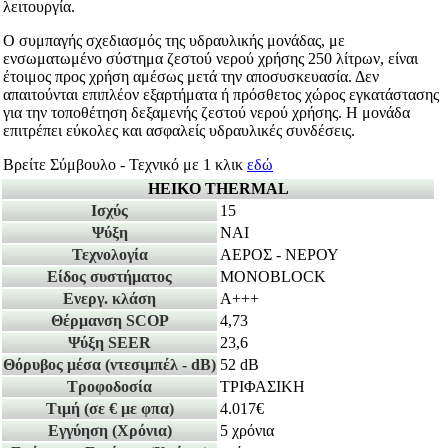
λειτουργία.
Ο συμπαγής σχεδιασμός της υδραυλικής μονάδας, με
ενσωματωμένο σύστημα ζεστού νερού χρήσης 250 λίτρων, είναι
έτοιμος προς χρήση αμέσως μετά την αποσυσκευασία. Δεν
απαιτούνται επιπλέον εξαρτήματα ή πρόσθετος χώρος εγκατάστασης
για την τοποθέτηση δεξαμενής ζεστού νερού χρήσης. Η μονάδα
επιτρέπει εύκολες και ασφαλείς υδραυλικές συνδέσεις.
Βρείτε Σύμβουλο - Τεχνικό με 1 κλικ
εδώ
HEIKO THERMAL
Ισχύς
15
Ψύξη
ΝΑΙ
Τεχνολογία
ΑΕΡΟΣ - ΝΕΡΟΥ
Είδος συστήματος
MONOBLOCK
Ενεργ. κλάση
A+++
Θέρμανση SCOP
4,73
Ψύξη SEER
23,6
Θόρυβος μέσα
(ντεσιμπέλ - dB)
52 dB
Τροφοδοσία
ΤΡΙΦΑΣΙΚΗ
Τιμή
(σε € με φπα)
4.017€
Εγγύηση
(Χρόνια)
5 χρόνια