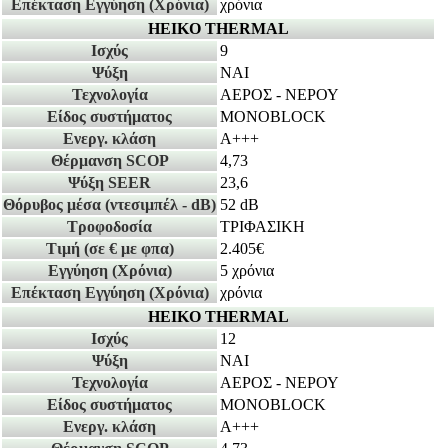
Επέκταση Εγγύηση
(Χρόνια)
χρόνια
HEIKO THERMAL
Ισχύς
9
Ψύξη
ΝΑΙ
Τεχνολογία
ΑΕΡΟΣ - ΝΕΡΟΥ
Είδος συστήματος
MONOBLOCK
Ενεργ. κλάση
A+++
Θέρμανση SCOP
4,73
Ψύξη SEER
23,6
Θόρυβος μέσα
(ντεσιμπέλ - dB)
52 dB
Τροφοδοσία
ΤΡΙΦΑΣΙΚΗ
Τιμή
(σε € με φπα)
2.405€
Εγγύηση
(Χρόνια)
5 χρόνια
Επέκταση Εγγύηση
(Χρόνια)
χρόνια
HEIKO THERMAL
Ισχύς
12
Ψύξη
ΝΑΙ
Τεχνολογία
ΑΕΡΟΣ - ΝΕΡΟΥ
Είδος συστήματος
MONOBLOCK
Ενεργ. κλάση
A+++