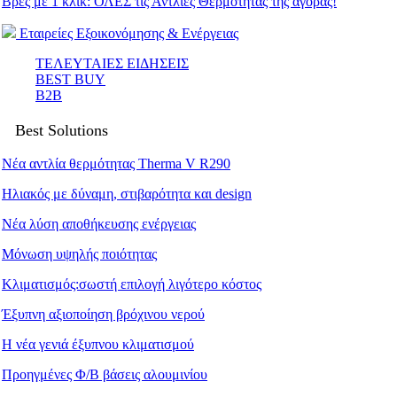
Βρες με 1 κλικ: ΟΛΕΣ τις Αντλίες Θερμότητας της αγοράς!
Εταιρείες Εξοικονόμησης & Ενέργειας
ΤΕΛΕΥΤΑΙΕΣ ΕΙΔΗΣΕΙΣ
BEST BUY
B2B
Best Solutions
Νέα αντλία θερμότητας Therma V R290
Ηλιακός με δύναμη, στιβαρότητα και design
Νέα λύση αποθήκευσης ενέργειας
Μόνωση υψηλής ποιότητας
Κλιματισμός:σωστή επιλογή λιγότερο κόστος
Έξυπνη αξιοποίηση βρόχινου νερού
Η νέα γενιά έξυπνου κλιματισμού
Προηγμένες Φ/Β βάσεις αλουμινίου