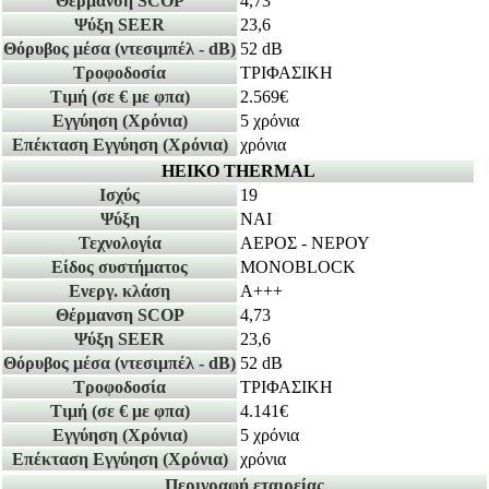
Θέρμανση SCOP
4,73
Ψύξη SEER
23,6
Θόρυβος μέσα
(ντεσιμπέλ - dB)
52 dB
Τροφοδοσία
ΤΡΙΦΑΣΙΚΗ
Τιμή
(σε € με φπα)
2.569€
Εγγύηση
(Χρόνια)
5 χρόνια
Επέκταση Εγγύηση
(Χρόνια)
χρόνια
HEIKO THERMAL
Ισχύς
19
Ψύξη
ΝΑΙ
Τεχνολογία
ΑΕΡΟΣ - ΝΕΡΟΥ
Είδος συστήματος
MONOBLOCK
Ενεργ. κλάση
A+++
Θέρμανση SCOP
4,73
Ψύξη SEER
23,6
Θόρυβος μέσα
(ντεσιμπέλ - dB)
52 dB
Τροφοδοσία
ΤΡΙΦΑΣΙΚΗ
Τιμή
(σε € με φπα)
4.141€
Εγγύηση
(Χρόνια)
5 χρόνια
Επέκταση Εγγύηση
(Χρόνια)
χρόνια
Περιγραφή εταιρείας