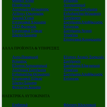
Φυσικό Αέριο
Ρεύματος
Ηλιοθερμία
Αυτοματισμοί
Αυτονομίες Θέρμανσης
Αυτόνομα Συστήματα
Λέβητες Οικονομίας
Ενδοδαπέδια Θέρμανση
Δομικά Υλικά
Συντήρηση
Ενεργειακά Χρώματα
Συστήματα Αποθήκευσης
LED Φωτισμός
Ενέργειας
Ενεργειακά Τζάκια/
Συστήματα Νερού
Σόμπες/Σώματα
Υγραέριο
Ενεργειακά Κουφώματα
ΑΛΛΑ ΠΡΟΪΟΝΤΑ & ΥΠΗΡΕΣΙΕΣ
Αυτο-Παραγωγή
Εξυπνες Λευκές Συσκευές
Ρεύματος
Συντήρηση
Εξυπνοι Αυτοματισμοί
Συστήματα Εξαερισμού
Αυτόνομα Συστήματα
Υγραέριο
Ενδοδαπέδια Θέρμανση
Συστήματα Αποθήκευσης
Ενεργειακά Τζάκια/
Ενέργειας
Σόμπες/Σώματα
Φυτεμένα Δώματα
ΗΛΕΚΤΡΙΚΑ ΑΥΤΟΚΙΝΗΤΑ
Επιβατικά
Φόρτιση Ηλεκτρικού