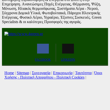
Επιχείρηση. Aνανεώσιμες Πηγές Ενέργειας, Θέρμανση, Ψύξη,
Μόνωση, Ηλιακός θερμοσίφωνας, Συστήματα Αέρα - Νερού,
Σύγχρονα Δομικά Υλικά, Φωτοβολταικά, Πάροχοι Ηλεκτρικής
Ενέργειας, Φυσικό Αέριο, Υγραέριο, Έξυπνες Συσκευές. Green
Specialists & οι καλύτερες Προσφορές της αγοράς.
FACEBOOK
LINKEDIN
Home
|
Sitemap
|
Συνεργασία
|
Επικοινωνία
|
Ταυτότητα
|
Όροι
Χρήσης - Πολιτική Απορρήτου - Πολιτική Cookies
|
Δήλωση συμμόρφωσης με τη σύσταση (ΕΕ) 2018/334
Copyright © 2026