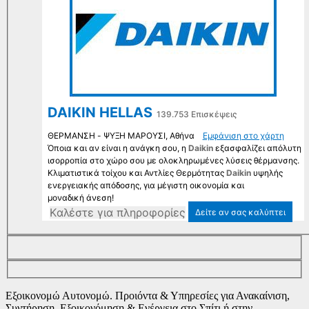
DAIKIN HELLAS
139.753 Επισκέψεις
ΘΕΡΜΑΝΣΗ - ΨΥΞΗ ΜΑΡΟΥΣΙ, Αθήνα
Εμφάνιση στο χάρτη
Όποια και αν είναι η ανάγκη σου, η
Daikin
εξασφαλίζει απόλυτη
ισορροπία στο χώρο σου με ολοκληρωμένες λύσεις θέρμανσης.
Κλιματιστικά τοίχου και Αντλίες Θερμότητας
Daikin
υψηλής
ενεργειακής απόδοσης, για μέγιστη οικονομία και
μοναδική άνεση!
Kαλέστε για πληροφορίες
Δείτε αν σας καλύπτει
Εξοικονομώ Αυτονομώ. Προιόντα & Υπηρεσίες για Ανακαίνιση,
Συντήρηση, Εξοικονόμηση & Ενέργεια στο Σπίτι ή στην