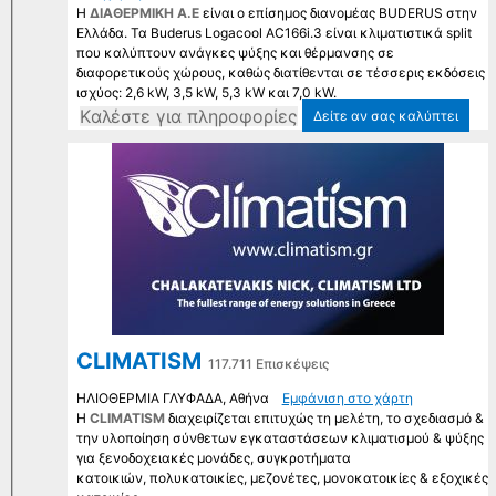
Η
ΔΙΑΘΕΡΜΙΚΗ Α.Ε
είναι ο επίσημος διανομέας BUDERUS στην
Ελλάδα. Τα Buderus Logacool AC166i.3 είναι κλιματιστικά split
που καλύπτουν ανάγκες ψύξης και θέρμανσης σε
διαφορετικούς χώρους, καθώς διατίθενται σε τέσσερις εκδόσεις
ισχύος: 2,6 kW, 3,5 kW, 5,3 kW και 7,0 kW.
Kαλέστε για πληροφορίες
Δείτε αν σας καλύπτει
CLIMATISM
117.711 Επισκέψεις
ΗΛΙΟΘΕΡΜΙΑ ΓΛΥΦΑΔΑ, Αθήνα
Εμφάνιση στο χάρτη
Η
CLIMATISM
διαχειρίζεται επιτυχώς τη μελέτη, το σχεδιασμό &
την υλοποίηση σύνθετων εγκαταστάσεων κλιματισμού & ψύξης
για ξενοδοχειακές μονάδες, συγκροτήματα
κατοικιών, πολυκατοικίες, μεζονέτες, μονοκατοικίες & εξοχικές