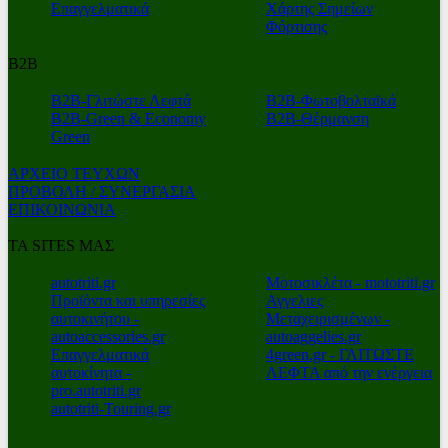
Επαγγελματικά
Χάρτης Σημείων
Φόρτισης
Β2Β
Β2Β-Γλιτώστε Λεφτά
Β2Β-Φωτοβολταϊκά
Β2Β-Green & Economy
Β2Β-Θέρμανση
Green
ΑΡΧΕΙΟ ΤΕΥΧΩΝ
ΠΡΟΒΟΛΗ / ΣΥΝΕΡΓΑΣΙΑ
ΕΠΙΚΟΙΝΩΝΙΑ
ΤΑ SITES ΜΑΣ
autotriti.gr
Μοτοσικλέτα - mototriti.gr
Προϊόντα και υπηρεσίες
Αγγελιες
αυτοκινήτου -
Μεταχειρισμένων -
autoaccessories.gr
autoaggelies.gr
Επαγγελματικά
4green.gr - ΓΛΙΤΩΣΤΕ
αυτοκίνητα -
ΛΕΦΤΑ από την ενέργεια
pro.autotriti.gr
autotriti-Touring.gr