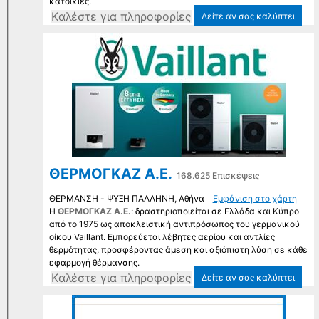
κατοικίες.
Kαλέστε για πληροφορίες
Δείτε αν σας καλύπτει
ΘΕΡΜΟΓΚΑΖ Α.Ε.
168.625 Επισκέψεις
ΘΕΡΜΑΝΣΗ - ΨΥΞΗ ΠΑΛΛΗΝΗ, Αθήνα
Εμφάνιση στο χάρτη
Η
ΘΕΡΜΟΓΚΑΖ Α.Ε.
: δραστηριοποιείται σε Ελλάδα και Κύπρο
από το 1975 ως αποκλειστική αντιπρόσωπος του γερμανικού
οίκου Vaillant. Εμπορεύεται λέβητες αερίου και αντλίες
θερμότητας, προσφέροντας άμεση και αξιόπιστη λύση σε κάθε
εφαρμογή θέρμανσης.
Kαλέστε για πληροφορίες
Δείτε αν σας καλύπτει