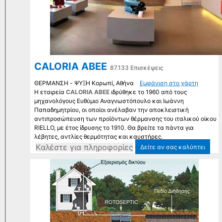
CALORIA ΑΒΕΕ
87.133 Επισκέψεις
ΘΕΡΜΑΝΣΗ - ΨΥΞΗ Κορωπί, Αθήνα
Εμφάνιση στο χάρτη
Η εταιρεία
CALORIA ABEE
ιδρύθηκε το 1960 από τους
μηχανολόγους Ευθύμιο Αναγνωστόπουλο και Ιωάννη
Παπαδημητρίου, οι οποίοι ανέλαβαν την αποκλειστική
αντιπροσώπευση των προϊόντων θέρμανσης του ιταλικού οίκου
RIELLO, με έτος ίδρυσης το 1910. Θα βρείτε τα πάντα για
λέβητες, αντλίες θερμότητας και καυστήρες.
Kαλέστε για πληροφορίες
Δείτε αν σας καλύπτει