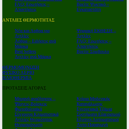
FAQ: Ερωτήσεις –
Βρείτε Ψυκτικό –
Απαντήσεις
Εγκαταστάτη
ΑΝΤΛΙΕΣ ΘΕΡΜΟΤΗΤΑΣ
Nέα και Αρθρα για
Ψηφιακή ΕΚΘΕΣΗ –
Αντλίες
Αντλίες
Αρθρα – Ειδήσεις ανά
FAQ: Ερωτήσεις –
Μάρκα
Απαντήσεις
Best Sellers
Βρείτε Σύμβουλο
Αντλίες ανά Μάρκα
ΘΕΡΜΟΜΟΝΩΣΗ
ΦΥΣΙΚΟ ΑΕΡΙΟ
ΗΛΙΟΘΕΡΜΙΑ
ΠΡΟΤΑΣΕΙΣ ΑΓΟΡΑΣ
Μηχανή αναζήτησης –
Κτίρια Μηδενικής
Ψάχνεις-Βρίσκεις
Κατανάλωσης
Φωτοβολταϊκά
Ενεργειακά Τζάμια
Σύγχρονα Κλιματιστικά
Συστήματα Εξαερισμού
Αντλίες Θερμότητας
Εξυπνοι Αυτοματισμοί
Θερμομόνωση
Αυτο-Παραγωγή