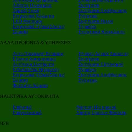
Λέβητες Οικονομίας
Συντήρηση
Δομικά Υλικά
Συστήματα Αποθήκευσης
Ενεργειακά Χρώματα
Ενέργειας
LED Φωτισμός
Συστήματα Νερού
Ενεργειακά Τζάκια/Σόμπες/
Υγραέριο
Σώματα
Ενεργειακά Κουφώματα
ΑΛΛΑ ΠΡΟΪΟΝΤΑ & ΥΠΗΡΕΣΙΕΣ
Αυτο-Παραγωγή Ρεύματος
Εξυπνες Λευκές Συσκευές
Εξυπνοι Αυτοματισμοί
Συντήρηση
Αυτόνομα Συστήματα
Συστήματα Εξαερισμού
Ενδοδαπέδια Θέρμανση
Υγραέριο
Ενεργειακά Τζάκια/Σόμπες/
Συστήματα Αποθήκευσης
Σώματα
Ενέργειας
Φυτεμένα Δώματα
ΗΛΕΚΤΡΙΚΑ ΑΥΤΟΚΙΝΗΤΑ
Επιβατικά
Φόρτιση Ηλεκτρικού
Επαγγελματικά
Χάρτης Σημείων Φόρτισης
Β2Β