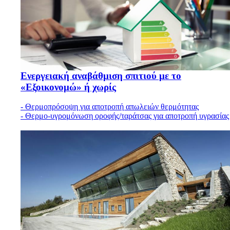
Ενεργειακή αναβάθμιση σπιτιού με το
«Εξοικονομώ» ή χωρίς
- Θερμοπρόσοψη για αποτροπή απωλειών θερμότητας
- Θερμο-υγρομόνωση οροφής/ταράτσας για αποτροπή υγρασίας