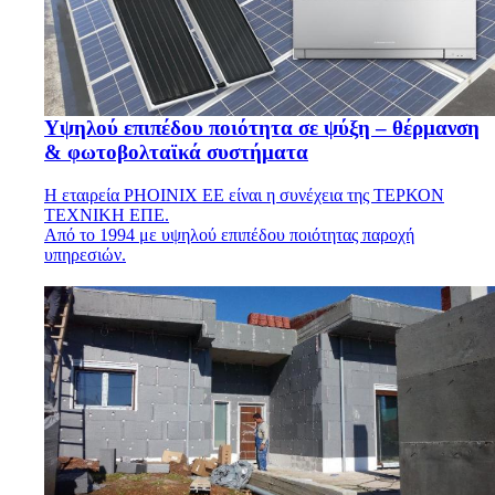
Υψηλού επιπέδου ποιότητα σε ψύξη – θέρμανση
& φωτοβολταϊκά συστήματα
Η εταιρεία PHOINIX EE είναι η συνέχεια της ΤΕΡΚΟΝ
ΤΕΧΝΙΚΗ ΕΠΕ.
Από το 1994 με υψηλού επιπέδου ποιότητας παροχή
υπηρεσιών.