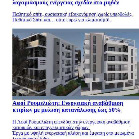
λογαριασμούς ενέργειας σχεδόν στο μηδέν
Παθητικό σπίτι, ουσιαστική εξοικονόμηση χωρίς υπερβολές.
Παθητικό Σπίτι και… ούτε ευρώ για κλιματισμό!.
Αφοί Ρουμελιώτη: Ενεργειακή αναβάθμιση
κτιρίων με μείωση κατανάλωσης έως 50%
Η Αφοί Ρουμελιώτη επενδύει στην ενεργειακή αναβάθμιση
κατοικιών και επαγγελματικών χώρων.
Έργα με υψηλή ενεργειακή κλάση και έμφαση στα μειωμένα
λειτουργικά έξοδα.