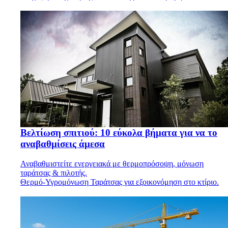
Βελτίωση σπιτιού: 10 εύκολα βήματα για να το
αναβαθμίσεις άμεσα
Αναβαθμιστείτε ενεργειακά με θερμοπρόσοψη, μόνωση
ταράτσας & πιλοτής.
Θερμό-Υγρομόνωση Ταράτσας για εξοικονόμηση στο κτίριο.