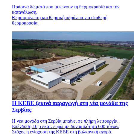
Πράσινα δώματα που μειώνουν τη θερμοκρασία και την
κατανάλωση.
Θερμομόνωση και θερμική αδράνεια για σταθερή
θερμοκρασία.
Η ΚΕΒΕ ξεκινά παραγωγή στη νέα μονάδα της
Σερβίας
Η νέα μονάδα στη Σερβία μπαίνει σε πλήρη λειτουργία.
Επένδυση 16,5 εκατ. ευρώ με δυναμικότητα 600 τόνων.
Στόχος η ενίσχυση της ΚΕΒΕ στη βαλκανική αγορά.