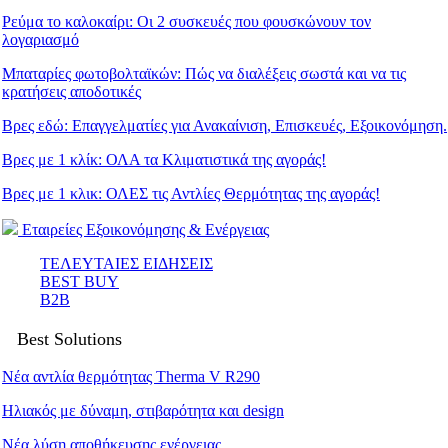
Ρεύμα το καλοκαίρι: Οι 2 συσκευές που φουσκώνουν τον
λογαριασμό
Μπαταρίες φωτοβολταϊκών: Πώς να διαλέξεις σωστά και να τις
κρατήσεις αποδοτικές
Βρες εδώ: Eπαγγελματίες για Ανακαίνιση, Επισκευές, Εξοικονόμηση.
Βρες με 1 κλίκ: ΟΛΑ τα Κλιματιστικά της αγοράς!
Βρες με 1 κλικ: ΟΛΕΣ τις Αντλίες Θερμότητας της αγοράς!
Εταιρείες Εξοικονόμησης & Ενέργειας
ΤΕΛΕΥΤΑΙΕΣ ΕΙΔΗΣΕΙΣ
BEST BUY
B2B
Best Solutions
Νέα αντλία θερμότητας Therma V R290
Ηλιακός με δύναμη, στιβαρότητα και design
Νέα λύση αποθήκευσης ενέργειας