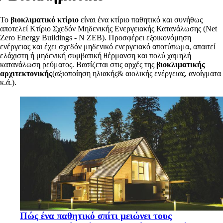
Το
βιοκλιματικό κτίριο
είναι ένα κτίριο παθητικό και συνήθως
αποτελεί Κτίριο Σχεδόν Μηδενικής Ενεργειακής Κατανάλωσης (Net
Zero Energy Buildings - Ν ZEB). Προσφέρει εξοικονόμηση
ενέργειας και έχει σχεδόν μηδενικό ενεργειακό αποτύπωμα, απαιτεί
ελάχιστη ή μηδενική συμβατική θέρμανση και πολύ χαμηλή
κατανάλωση ρεύματος. Βασίζεται στις αρχές της
βιοκλιματικής
αρχιτεκτονικής
(αξιοποίηση ηλιακής& αιολικής ενέργειας, ανοίγματα
κ.ά.).
Πώς ένα παθητικό σπίτι μειώνει τους