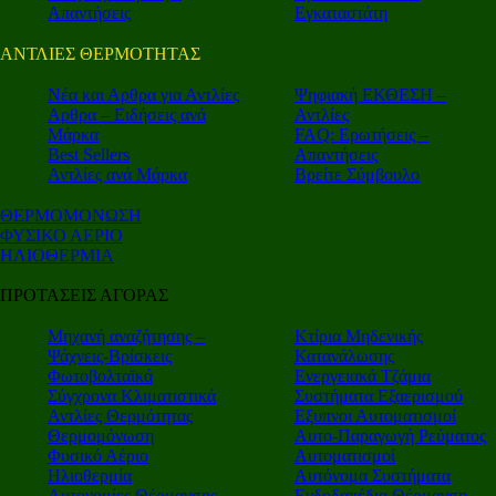
Απαντήσεις
Εγκαταστάτη
ΑΝΤΛΙΕΣ ΘΕΡΜΟΤΗΤΑΣ
Nέα και Αρθρα για Αντλίες
Ψηφιακή ΕΚΘΕΣΗ –
Αρθρα – Ειδήσεις ανά
Αντλίες
Μάρκα
FAQ: Ερωτήσεις –
Best Sellers
Απαντήσεις
Αντλίες ανά Μάρκα
Βρείτε Σύμβουλο
ΘΕΡΜΟΜΟΝΩΣΗ
ΦΥΣΙΚΟ ΑΕΡΙΟ
ΗΛΙΟΘΕΡΜΙΑ
ΠΡΟΤΑΣΕΙΣ ΑΓΟΡΑΣ
Μηχανή αναζήτησης –
Κτίρια Μηδενικής
Ψάχνεις-Βρίσκεις
Κατανάλωσης
Φωτοβολταϊκά
Ενεργειακά Τζάμια
Σύγχρονα Κλιματιστικά
Συστήματα Εξαερισμού
Αντλίες Θερμότητας
Εξυπνοι Αυτοματισμοί
Θερμομόνωση
Αυτο-Παραγωγή Ρεύματος
Φυσικό Αέριο
Αυτοματισμοί
Ηλιοθερμία
Αυτόνομα Συστήματα
Αυτονομίες Θέρμανσης
Ενδοδαπέδια Θέρμανση