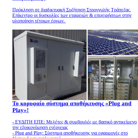
Πρόκληση σε διαδικτυακή Συζήτηση Στρογγυλής Τράπεζας.
Επίκεντρο οι δυσκολίες των εταιρειών & επιχειρήσεων στην
υλοποίηση τέτοιων έργων.
Το κορυφαίο σύστημα αποθήκευσης «Plug and
Play»!
- ΕΥΔΙΤΗ ΕΠΕ: Μελέτες & συμβουλές με βασικό αντικείμενο
την εξοικονόμηση ενέργειας
- Plug and Play: Σύστημα αποθήκευσης για εφαρμογές στο