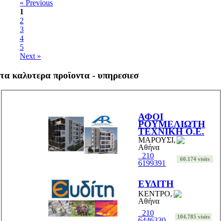
« Previous
1
2
3
4
5
Next »
τα καλυτερα προϊοντα - υπηρεσιεσ
ΑΦΟΙ
ΡΟΥΜΕΛΙΩΤΗ
ΤΕΧΝΙΚΗ Ο.Ε.
ΜΑΡΟΥΣΙ,
Αθήνα
210
60.174 visits
6199391
ΕΥΔΙΤΗ
ΚΕΝΤΡΟ,
Αθήνα
210
104.785 visits
6446330