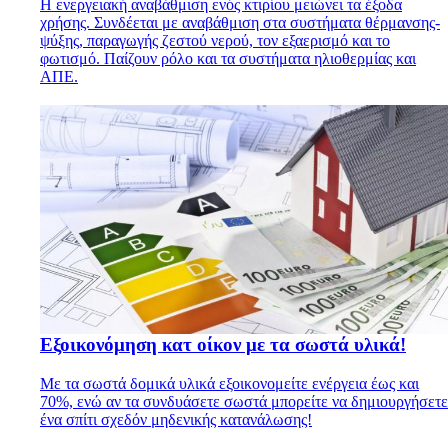
Η ενεργειακή αναβάθμιση ενός κτιρίου μειώνει τα έξοδα
χρήσης. Συνδέεται με αναβάθμιση στα συστήματα θέρμανσης-
ψύξης, παραγωγής ζεστού νερού, τον εξαερισμό και το
φωτισμό. Παίζουν ρόλο και τα συστήματα ηλιοθερμίας και
ΑΠΕ.
Εξοικονόμηση κατ οίκον με τα σωστά υλικά!
Με τα σωστά δομικά υλικά εξοικονομείτε ενέργεια έως και
70%, ενώ αν τα συνδυάσετε σωστά μπορείτε να δημιουργήσετε
ένα σπίτι σχεδόν μηδενικής κατανάλωσης!