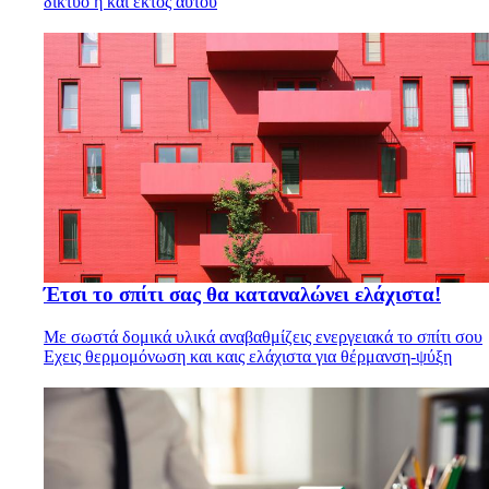
δίκτυο ή και εκτός αυτού
Έτσι το σπίτι σας θα καταναλώνει ελάχιστα!
Με σωστά δομικά υλικά αναβαθμίζεις ενεργειακά το σπίτι σου
Εχεις θερμομόνωση και καις ελάχιστα για θέρμανση-ψύξη