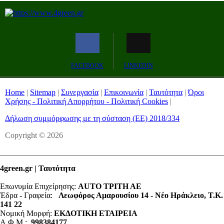
FACEBOOK
LINKEDIN
Home
|
Sitemap
|
Συνεργασία
|
Επικοινωνία
|
Ταυτότητα
|
Όροι
Χρήσης - Πολιτική Απορρήτου - Πολιτική Cookies
|
Δήλωση συμμόρφωσης με τη σύσταση (ΕΕ) 2018/334
Copyright © 2026
4green.gr | Ταυτότητα
Επωνυμία Επιχείρησης:
AUTO ΤΡΙΤΗ ΑΕ
Έδρα - Γραφεία:
Λεωφόρος Αμαρουσίου 14 - Νέο Ηράκλειο, Τ.Κ.
141 22
Νομική Μορφή:
ΕΚΔΟΤΙΚΗ ΕΤΑΙΡΕΙΑ
Α.Φ.Μ.:
998384177