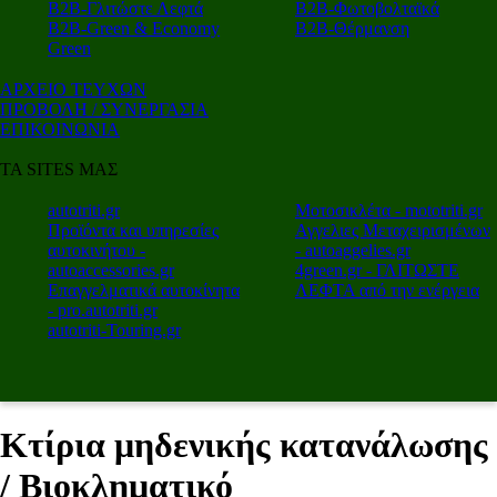
Β2Β-Γλιτώστε Λεφτά
Β2Β-Φωτοβολταϊκά
Β2Β-Green & Economy
Β2Β-Θέρμανση
Green
ΑΡΧΕΙΟ ΤΕΥΧΩΝ
ΠΡΟΒΟΛΗ / ΣΥΝΕΡΓΑΣΙΑ
ΕΠΙΚΟΙΝΩΝΙΑ
ΤΑ SITES ΜΑΣ
autotriti.gr
Μοτοσικλέτα - mototriti.gr
Προϊόντα και υπηρεσίες
Αγγελιες Μεταχειρισμένων
αυτοκινήτου -
- autoaggelies.gr
autoaccessories.gr
4green.gr - ΓΛΙΤΩΣΤΕ
Επαγγελματικά αυτοκίνητα
ΛΕΦΤΑ από την ενέργεια
- pro.autotriti.gr
autotriti-Touring.gr
Κτίρια μηδενικής κατανάλωσης
/ Βιοκληματικό