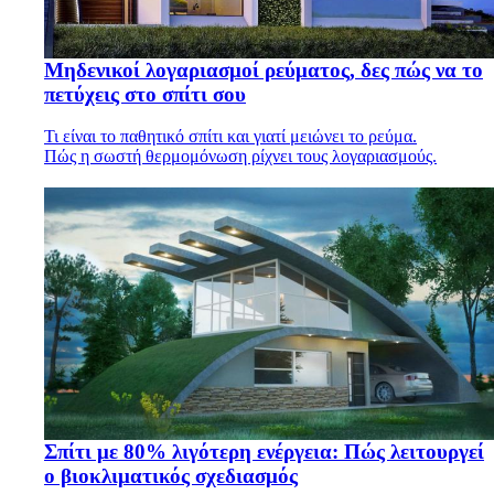
Μηδενικοί λογαριασμοί ρεύματος, δες πώς να το
πετύχεις στο σπίτι σου
Τι είναι το παθητικό σπίτι και γιατί μειώνει το ρεύμα.
Πώς η σωστή θερμομόνωση ρίχνει τους λογαριασμούς.
Σπίτι με 80% λιγότερη ενέργεια: Πώς λειτουργεί
ο βιοκλιματικός σχεδιασμός