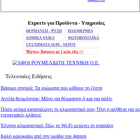
Experts για Προϊόντα - Υπηρεσίες
ΘΕΡΜΑΝΣΗ - ΨΥΞΗ
ΗΛΙΟΘΕΡΜΙΑ
ΔΟΜΙΚΑ ΥΛΙΚΑ
ΦΩΤΟΒΟΛΤΑΪΚΑ
ΣΥΣΤΗΜΑΤΑ ΑΕΡΑ - ΝΕΡΟΥ
Ψάχνεις; Βρίσκεις με 1 κλίκ
εδώ >>
Τελευταίες Ειδήσεις
Βάψιμο σπιτιού: Τα χρώματα που κόβουν τη ζέστη
Αντλία θερμότητας: Μόνο για θέρμανση ή και για ψύξη;
Πόσο ρεύμα καταναλώνει το κλιματιστικό σου; Όλη η αλήθεια για τις
ενεργειακές κλάσεις
Έξυπνο κλιματιστικό: Πώς το Wi-Fi μειώνει τη σπατάλη
Καλό καλοκαίρι από την ομάδα του 4green