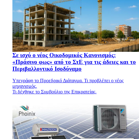
Σε ισχύ ο νέος Οικοδομικός Κανονισμός:
«Πράσινο φως» από το ΣτΕ για τις άδειες και το
Περιβαλλοντικό Ισοδύναμο
Υπεγράφη το Προεδρικό Διάταγμα. Τι προβλέπει ο νέος
μηχανισμός.
Τι δέχθηκε το Συμβούλιο της Επικρατείας.