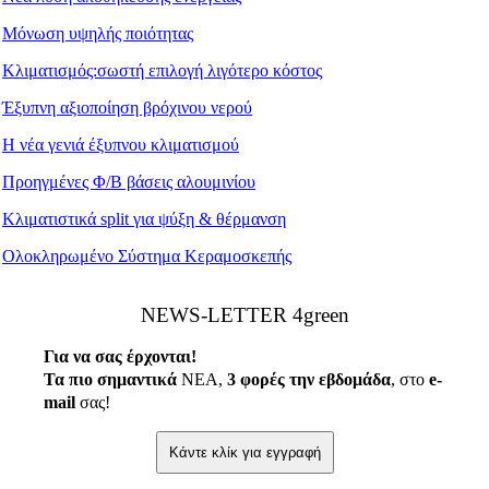
Μόνωση υψηλής ποιότητας
Κλιματισμός:σωστή επιλογή λιγότερο κόστος
Έξυπνη αξιοποίηση βρόχινου νερού
Η νέα γενιά έξυπνου κλιματισμού
Προηγμένες Φ/Β βάσεις αλουμινίου
Κλιματιστικά split για ψύξη & θέρμανση
Ολοκληρωμένο Σύστημα Κεραμοσκεπής
ΝEWS-LETTER 4green
Για να σας έρχονται!
Τα πιο σημαντικά
ΝΕΑ,
3 φορές την εβδομάδα
, στο
e
-
mail
σας!
Κάντε κλίκ για εγγραφή