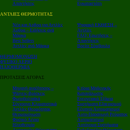
Απαντήσεις
Εγκαταστάτη
ΑΝΤΛΙΕΣ ΘΕΡΜΟΤΗΤΑΣ
Nέα και Αρθρα για Αντλίες
Ψηφιακή ΕΚΘΕΣΗ –
Αρθρα – Ειδήσεις ανά
Αντλίες
Μάρκα
FAQ: Ερωτήσεις –
Best Sellers
Απαντήσεις
Αντλίες ανά Μάρκα
Βρείτε Σύμβουλο
ΘΕΡΜΟΜΟΝΩΣΗ
ΦΥΣΙΚΟ ΑΕΡΙΟ
ΗΛΙΟΘΕΡΜΙΑ
ΠΡΟΤΑΣΕΙΣ ΑΓΟΡΑΣ
Μηχανή αναζήτησης –
Κτίρια Μηδενικής
Ψάχνεις-Βρίσκεις
Κατανάλωσης
Φωτοβολταϊκά
Ενεργειακά Τζάμια
Σύγχρονα Κλιματιστικά
Συστήματα Εξαερισμού
Αντλίες Θερμότητας
Εξυπνοι Αυτοματισμοί
Θερμομόνωση
Αυτο-Παραγωγή Ρεύματος
Φυσικό Αέριο
Αυτοματισμοί
Ηλιοθερμία
Αυτόνομα Συστήματα
Αυτονομίες Θέρμανσης
Ενδοδαπέδια Θέρμανση