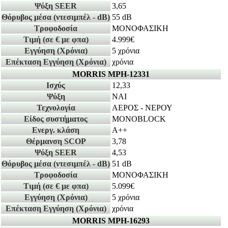
Ψύξη SEER
3,65
Θόρυβος μέσα
(ντεσιμπέλ - dB)
55 dB
Τροφοδοσία
ΜΟΝΟΦΑΣΙΚΗ
Τιμή
(σε € με φπα)
4.999€
Εγγύηση
(Χρόνια)
5 χρόνια
Επέκταση Εγγύηση
(Χρόνια)
χρόνια
MORRIS MPH-12331
Ισχύς
12,33
Ψύξη
ΝΑΙ
Τεχνολογία
ΑΕΡΟΣ - ΝΕΡΟΥ
Είδος συστήματος
MONOBLOCK
Ενεργ. κλάση
A++
Θέρμανση SCOP
3,78
Ψύξη SEER
4,53
Θόρυβος μέσα
(ντεσιμπέλ - dB)
51 dB
Τροφοδοσία
ΜΟΝΟΦΑΣΙΚΗ
Τιμή
(σε € με φπα)
5.099€
Εγγύηση
(Χρόνια)
5 χρόνια
Επέκταση Εγγύηση
(Χρόνια)
χρόνια
MORRIS MPH-16293