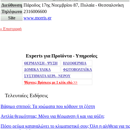
Διεύθυνση
Πάροδος 17ης Νοεμβρίου 87, Πυλαία - Θεσσαλονίκη
Τηλέφωνο
2316006600
Site
www.morris.gr
« Επιστροφή
Experts για Προϊόντα - Υπηρεσίες
Mute
ΘΕΡΜΑΝΣΗ - ΨΥΞΗ
ΗΛΙΟΘΕΡΜΙΑ
ΔΟΜΙΚΑ ΥΛΙΚΑ
ΦΩΤΟΒΟΛΤΑΪΚΑ
ΣΥΣΤΗΜΑΤΑ ΑΕΡΑ - ΝΕΡΟΥ
Ψάχνεις; Βρίσκεις με 1 κλίκ
εδώ >>
Τελευταίες Ειδήσεις
Βάψιμο σπιτιού: Τα χρώματα που κόβουν τη ζέστη
Αντλία θερμότητας: Μόνο για θέρμανση ή και για ψύξη;
Remaining
-0:00
Fullscreen
Πόσο ρεύμα καταναλώνει το κλιματιστικό σου; Όλη η αλήθεια για τις
Time