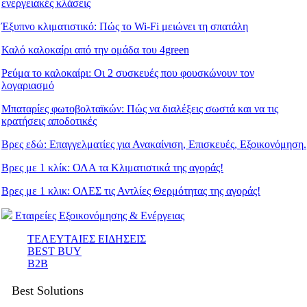
ενεργειακές κλάσεις
Έξυπνο κλιματιστικό: Πώς το Wi-Fi μειώνει τη σπατάλη
Καλό καλοκαίρι από την ομάδα του 4green
Ρεύμα το καλοκαίρι: Οι 2 συσκευές που φουσκώνουν τον
λογαριασμό
Μπαταρίες φωτοβολταϊκών: Πώς να διαλέξεις σωστά και να τις
κρατήσεις αποδοτικές
Βρες εδώ: Eπαγγελματίες για Ανακαίνιση, Επισκευές, Εξοικονόμηση.
Βρες με 1 κλίκ: ΟΛΑ τα Κλιματιστικά της αγοράς!
Βρες με 1 κλικ: ΟΛΕΣ τις Αντλίες Θερμότητας της αγοράς!
Εταιρείες Εξοικονόμησης & Ενέργειας
ΤΕΛΕΥΤΑΙΕΣ ΕΙΔΗΣΕΙΣ
BEST BUY
B2B
Best Solutions