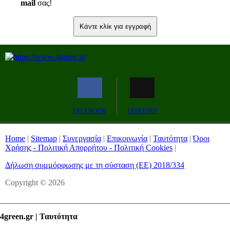
mail
σας!
Κάντε κλίκ για εγγραφή
FACEBOOK
LINKEDIN
Home
|
Sitemap
|
Συνεργασία
|
Επικοινωνία
|
Ταυτότητα
|
Όροι
Χρήσης - Πολιτική Απορρήτου - Πολιτική Cookies
|
Δήλωση συμμόρφωσης με τη σύσταση (ΕΕ) 2018/334
Copyright © 2026
4green.gr | Ταυτότητα