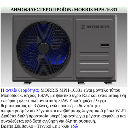
ΔΗΜΟΦΙΛΕΣΤΕΡΟ ΠΡΟΪΟΝ: MORRIS MPH-16331
Η
αντλία θερμότητας
MORRIS MPH-16331 είναι μοντέλο τύπου
Monoblock, ισχύος 16kW, με ψυκτικό υγρό R32 και ενσωματωμένη
εφεδρική ηλεκτρική αντίσταση 3kW. Υποστηρίζει έλεγχο
θερμοκρασίας σε 3 ζώνες, ενώ προσφέρει δυνατότητα
απομακρυσμένου ελέγχου και αναβάθμισης λογισμικού μέσω Wi-Fi.
Διαθέτει διπλή προστασία υπερθέρμανσης για μέγιστη ασφάλεια και
συνοδεύεται από 5ετή εγγύηση για όλη τη συσκευή.
Βρείτε Σύμβουλο - Τεχνικό με 1 κλικ
εδώ