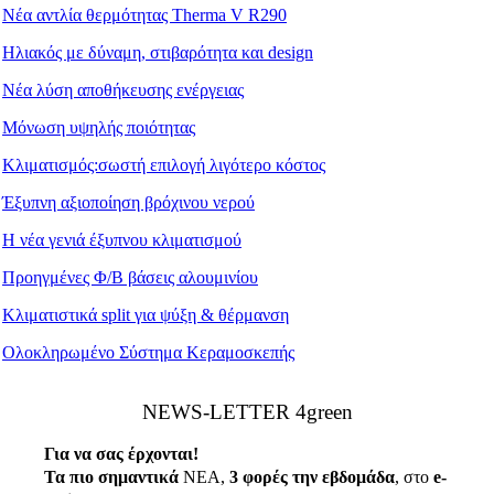
Νέα αντλία θερμότητας Therma V R290
Ηλιακός με δύναμη, στιβαρότητα και design
Νέα λύση αποθήκευσης ενέργειας
Μόνωση υψηλής ποιότητας
Κλιματισμός:σωστή επιλογή λιγότερο κόστος
Έξυπνη αξιοποίηση βρόχινου νερού
Η νέα γενιά έξυπνου κλιματισμού
Προηγμένες Φ/Β βάσεις αλουμινίου
Κλιματιστικά split για ψύξη & θέρμανση
Ολοκληρωμένο Σύστημα Κεραμοσκεπής
ΝEWS-LETTER 4green
Για να σας έρχονται!
Τα πιο σημαντικά
ΝΕΑ,
3 φορές την εβδομάδα
, στο
e
-