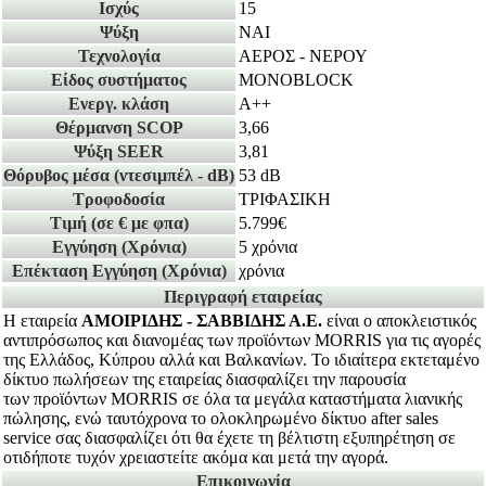
Ισχύς
15
Ψύξη
ΝΑΙ
Τεχνολογία
ΑΕΡΟΣ - ΝΕΡΟΥ
Είδος συστήματος
MONOBLOCK
Ενεργ. κλάση
A++
Θέρμανση SCOP
3,66
Ψύξη SEER
3,81
Θόρυβος μέσα
(ντεσιμπέλ - dB)
53 dB
Τροφοδοσία
ΤΡΙΦΑΣΙΚΗ
Τιμή
(σε € με φπα)
5.799€
Εγγύηση
(Χρόνια)
5 χρόνια
Επέκταση Εγγύηση
(Χρόνια)
χρόνια
Περιγραφή εταιρείας
Η εταιρεία
ΑΜΟΙΡΙΔΗΣ - ΣΑΒΒΙΔΗΣ Α.Ε.
είναι ο αποκλειστικός
αντιπρόσωπος και διανομέας των προϊόντων MORRIS για τις αγορές
της Ελλάδος, Κύπρου αλλά και Βαλκανίων. Το ιδιαίτερα εκτεταμένο
δίκτυο πωλήσεων της εταιρείας διασφαλίζει την παρουσία
των προϊόντων MORRIS σε όλα τα μεγάλα καταστήματα λιανικής
πώλησης, ενώ ταυτόχρονα το ολοκληρωμένο δίκτυο after sales
service σας διασφαλίζει ότι θα έχετε τη βέλτιστη εξυπηρέτηση σε
οτιδήποτε τυχόν χρειαστείτε ακόμα και μετά την αγορά.
Επικοινωνία