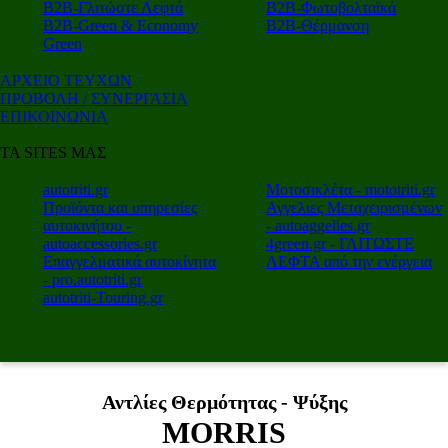
Β2Β-Γλιτώστε Λεφτά
Β2Β-Φωτοβολταϊκά
Β2Β-Green & Economy
Β2Β-Θέρμανση
Green
ΑΡΧΕΙΟ ΤΕΥΧΩΝ
ΠΡΟΒΟΛΗ / ΣΥΝΕΡΓΑΣΙΑ
ΕΠΙΚΟΙΝΩΝΙΑ
ΤΑ SITES ΜΑΣ
autotriti.gr
Μοτοσικλέτα - mototriti.gr
Προϊόντα και υπηρεσίες
Αγγελιες Μεταχειρισμένων
αυτοκινήτου -
- autoaggelies.gr
autoaccessories.gr
4green.gr - ΓΛΙΤΩΣΤΕ
Επαγγελματικά αυτοκίνητα
ΛΕΦΤΑ από την ενέργεια
- pro.autotriti.gr
autotriti-Touring.gr
Αντλίες Θερμότητας - Ψύξης
MORRIS