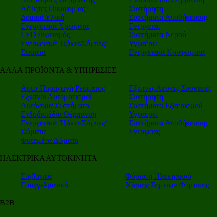
Λέβητες Οικονομίας
Συντήρηση
Δομικά Υλικά
Συστήματα Αποθήκευσης
Ενεργειακά Χρώματα
Ενέργειας
LED Φωτισμός
Συστήματα Νερού
Ενεργειακά Τζάκια/Σόμπες/
Υγραέριο
Σώματα
Ενεργειακά Κουφώματα
ΑΛΛΑ ΠΡΟΪΟΝΤΑ & ΥΠΗΡΕΣΙΕΣ
Αυτο-Παραγωγή Ρεύματος
Εξυπνες Λευκές Συσκευές
Εξυπνοι Αυτοματισμοί
Συντήρηση
Αυτόνομα Συστήματα
Συστήματα Εξαερισμού
Ενδοδαπέδια Θέρμανση
Υγραέριο
Ενεργειακά Τζάκια/Σόμπες/
Συστήματα Αποθήκευσης
Σώματα
Ενέργειας
Φυτεμένα Δώματα
ΗΛΕΚΤΡΙΚΑ ΑΥΤΟΚΙΝΗΤΑ
Επιβατικά
Φόρτιση Ηλεκτρικού
Επαγγελματικά
Χάρτης Σημείων Φόρτισης
Β2Β