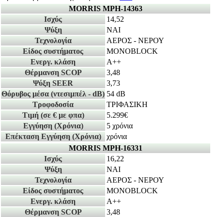
MORRIS MPH-14363
Ισχύς
14,52
Ψύξη
ΝΑΙ
Τεχνολογία
ΑΕΡΟΣ - ΝΕΡΟΥ
Είδος συστήματος
MONOBLOCK
Ενεργ. κλάση
A++
Θέρμανση SCOP
3,48
Ψύξη SEER
3,73
Θόρυβος μέσα
(ντεσιμπέλ - dB)
54 dB
Τροφοδοσία
ΤΡΙΦΑΣΙΚΗ
Τιμή
(σε € με φπα)
5.299€
Εγγύηση
(Χρόνια)
5 χρόνια
Επέκταση Εγγύηση
(Χρόνια)
χρόνια
MORRIS MPH-16331
Ισχύς
16,22
Ψύξη
ΝΑΙ
Τεχνολογία
ΑΕΡΟΣ - ΝΕΡΟΥ
Είδος συστήματος
MONOBLOCK
Ενεργ. κλάση
A++
Θέρμανση SCOP
3,48