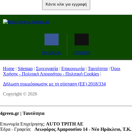
Κάντε κλίκ για εγγραφή
FACEBOOK
LINKEDIN
Home
|
Sitemap
|
Συνεργασία
|
Επικοινωνία
|
Ταυτότητα
|
Όροι
Χρήσης - Πολιτική Απορρήτου - Πολιτική Cookies
|
Δήλωση συμμόρφωσης με τη σύσταση (ΕΕ) 2018/334
Copyright © 2026
4green.gr | Ταυτότητα
Επωνυμία Επιχείρησης:
AUTO ΤΡΙΤΗ ΑΕ
Έδρα - Γραφεία:
Λεωφόρος Αμαρουσίου 14 - Νέο Ηράκλειο, Τ.Κ.