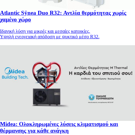
Atlantic Sÿnea Duo R32: Αντλία θερμότητας χωρίς
χαμένο χώρο
Ιδανική λύση για μικρές και μεσαίες κατοικίες.
Υψηλή ενεργειακή απόδοση με ψυκτικό μέσο R32.
Midea: Ολοκληρωμένες λύσεις κλιματισμού και
θέρμανσης για κάθε ανάγκη