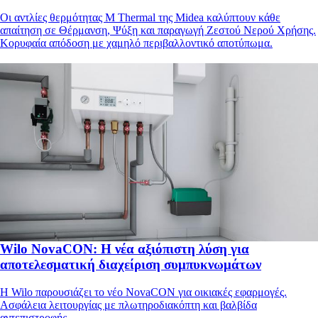
Οι αντλίες θερμότητας M Thermal της Midea καλύπτουν κάθε
απαίτηση σε Θέρμανση, Ψύξη και παραγωγή Ζεστού Νερού Χρήσης.
Κορυφαία απόδοση με χαμηλό περιβαλλοντικό αποτύπωμα.
Wilo NovaCON: Η νέα αξιόπιστη λύση για
αποτελεσματική διαχείριση συμπυκνωμάτων
Η Wilo παρουσιάζει το νέο NovaCON για οικιακές εφαρμογές.
Ασφάλεια λειτουργίας με πλωτηροδιακόπτη και βαλβίδα
αντεπιστροφής.