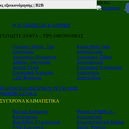
MENU
σης |
Β2Β νέα |
Autotriti.gr |
Mototriti.gr |
Electro.triti |
Leasing.triti 
ΡΟΗ ΕΙΔΗΣΕΩΝ & ΑΡΘΡΩΝ
ΓΛΙΤΩΣΤΕ ΛΕΦΤΑ – TIPS ΟΙΚΟΝΟΜΙΑΣ
Γλιτώστε Λεφτά - Tips
Κτίρια Μηδενικής
Οικονομίας
Κατανάλωσης
Αυτονομίες Θέρμανσης
Ενεργειακά Τζάμια
Λέβητες Οικονομίας
Αυτοματισμοί
Δομικά Υλικά
Ενεργειακά Κουφώματα
Ενεργειακά Χρώματα
Επιδοτήσεις
LED Φωτισμός
Συνεντεύξεις
ΠΑΡΟΧΟΙ ΗΛΕΚΤΡΙΚΟΥ ΡΕΥΜΑΤΟΣ
ΦΩΤΟΒΟΛΤΑΙΚΑ
ΣΥΓΧΡΟΝΑ ΚΛΙΜΑΤΙΣΤΙΚΑ
Νέα και Aρθρα για
Ψηφιακή ΕΚΘΕΣΗ –
Κλιματιστικά
Κλιματιστικά
Best Sellers Κλιματιστικά
Κλιματιστικά ανά Μάρκα
FAQ: Ερωτήσεις –
Βρείτε Ψυκτικό –