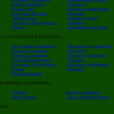
Λέβητες Οικονομίας
Συντήρηση
Δομικά Υλικά
Συστήματα Αποθήκευσης
Ενεργειακά Χρώματα
Ενέργειας
LED Φωτισμός
Συστήματα Νερού
Ενεργειακά Τζάκια/Σόμπες/
Υγραέριο
Σώματα
Ενεργειακά Κουφώματα
ΑΛΛΑ ΠΡΟΪΟΝΤΑ & ΥΠΗΡΕΣΙΕΣ
Αυτο-Παραγωγή Ρεύματος
Εξυπνες Λευκές Συσκευές
Εξυπνοι Αυτοματισμοί
Συντήρηση
Αυτόνομα Συστήματα
Συστήματα Εξαερισμού
Ενδοδαπέδια Θέρμανση
Υγραέριο
Ενεργειακά Τζάκια/Σόμπες/
Συστήματα Αποθήκευσης
Σώματα
Ενέργειας
Φυτεμένα Δώματα
ΗΛΕΚΤΡΙΚΑ ΑΥΤΟΚΙΝΗΤΑ
Επιβατικά
Φόρτιση Ηλεκτρικού
Επαγγελματικά
Χάρτης Σημείων Φόρτισης
Β2Β