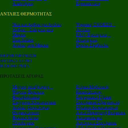
Απαντήσεις
Εγκαταστάτη
ΑΝΤΛΙΕΣ ΘΕΡΜΟΤΗΤΑΣ
Nέα και Αρθρα για Αντλίες
Ψηφιακή ΕΚΘΕΣΗ –
Αρθρα – Ειδήσεις ανά
Αντλίες
Μάρκα
FAQ: Ερωτήσεις –
Best Sellers
Απαντήσεις
Αντλίες ανά Μάρκα
Βρείτε Σύμβουλο
ΘΕΡΜΟΜΟΝΩΣΗ
ΦΥΣΙΚΟ ΑΕΡΙΟ
ΗΛΙΟΘΕΡΜΙΑ
ΠΡΟΤΑΣΕΙΣ ΑΓΟΡΑΣ
Μηχανή αναζήτησης –
Κτίρια Μηδενικής
Ψάχνεις-Βρίσκεις
Κατανάλωσης
Φωτοβολταϊκά
Ενεργειακά Τζάμια
Σύγχρονα Κλιματιστικά
Συστήματα Εξαερισμού
Αντλίες Θερμότητας
Εξυπνοι Αυτοματισμοί
Θερμομόνωση
Αυτο-Παραγωγή Ρεύματος
Φυσικό Αέριο
Αυτοματισμοί
Ηλιοθερμία
Αυτόνομα Συστήματα
Αυτονομίες Θέρμανσης
Ενδοδαπέδια Θέρμανση