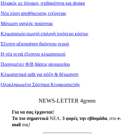
Ηλιακός με δύναμη, στιβαρότητα και design
Νέα λύση αποθήκευσης ενέργειας
Μόνωση υψηλής ποιότητας
Κλιματισμός:σωστή επιλογή λιγότερο κόστος
Έξυπνη αξιοποίηση βρόχινου νερού
Η νέα γενιά έξυπνου κλιματισμού
Προηγμένες Φ/Β βάσεις αλουμινίου
Κλιματιστικά split για ψύξη & θέρμανση
Ολοκληρωμένο Σύστημα Κεραμοσκεπής
ΝEWS-LETTER 4green
Για να σας έρχονται!
Τα πιο σημαντικά
ΝΕΑ,
3 φορές την εβδομάδα
, στο
e
-
mail
σας!