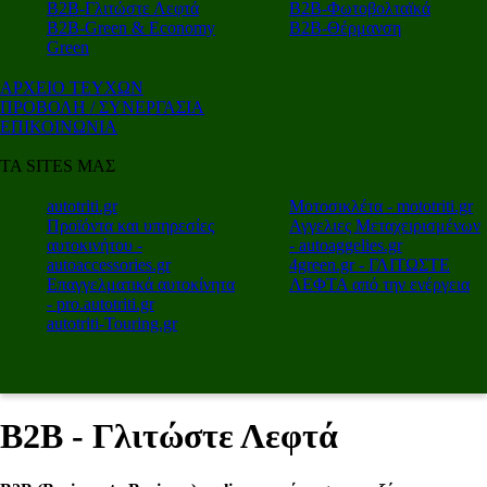
Β2Β-Γλιτώστε Λεφτά
Β2Β-Φωτοβολταϊκά
Β2Β-Green & Economy
Β2Β-Θέρμανση
Green
ΑΡΧΕΙΟ ΤΕΥΧΩΝ
ΠΡΟΒΟΛΗ / ΣΥΝΕΡΓΑΣΙΑ
ΕΠΙΚΟΙΝΩΝΙΑ
ΤΑ SITES ΜΑΣ
autotriti.gr
Μοτοσικλέτα - mototriti.gr
Προϊόντα και υπηρεσίες
Αγγελιες Μεταχειρισμένων
αυτοκινήτου -
- autoaggelies.gr
autoaccessories.gr
4green.gr - ΓΛΙΤΩΣΤΕ
Επαγγελματικά αυτοκίνητα
ΛΕΦΤΑ από την ενέργεια
- pro.autotriti.gr
autotriti-Touring.gr
B2B - Γλιτώστε Λεφτά