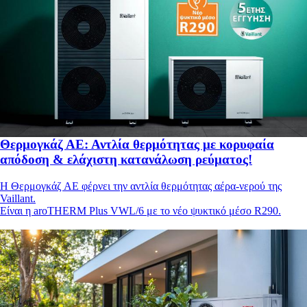
Θερμογκάζ ΑΕ: Αντλία θερμότητας με κορυφαία
απόδοση & ελάχιστη κατανάλωση ρεύματος!
Η Θερμογκάζ ΑΕ φέρνει την αντλία θερμότητας αέρα-νερού της
Vaillant.
Είναι η aroTHERM Plus VWL/6 με το νέο ψυκτικό μέσο R290.