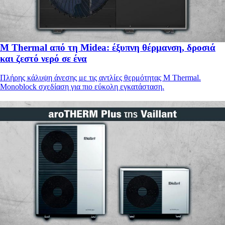
M Thermal από τη Midea: έξυπνη θέρμανση, δροσιά
και ζεστό νερό σε ένα
Πλήρης κάλυψη άνεσης με τις αντλίες θερμότητας M Thermal.
Monoblock σχεδίαση για πιο εύκολη εγκατάσταση.