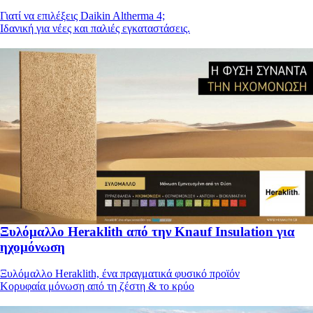
Γιατί να επιλέξεις Daikin Altherma 4;
Ιδανική για νέες και παλιές εγκαταστάσεις.
Ξυλόμαλλο Heraklith από την Knauf Insulation για
ηχομόνωση
Ξυλόμαλλο Heraklith, ένα πραγματικά φυσικό προϊόν
Κορυφαία μόνωση από τη ζέστη & το κρύο