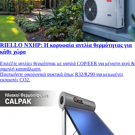
RIELLO NXHP: Η κορυφαία αντλία θερμότητας για
κάθε χώρο
Επιλέξτε αντλίες θερμότητας με υψηλά COP/EER για μέγιστη ισχύ &
χαμηλή κατανάλωση.
Προτιμήστε οικολογικά ψυκτικά όπως R32/R290 για μειωμένες
εκπομπές CO2.