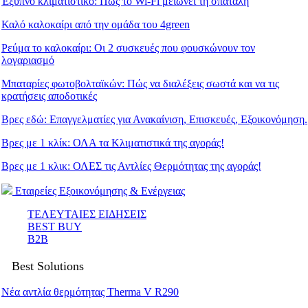
Έξυπνο κλιματιστικό: Πώς το Wi-Fi μειώνει τη σπατάλη
Καλό καλοκαίρι από την ομάδα του 4green
Ρεύμα το καλοκαίρι: Οι 2 συσκευές που φουσκώνουν τον
λογαριασμό
Μπαταρίες φωτοβολταϊκών: Πώς να διαλέξεις σωστά και να τις
κρατήσεις αποδοτικές
Βρες εδώ: Eπαγγελματίες για Ανακαίνιση, Επισκευές, Εξοικονόμηση.
Βρες με 1 κλίκ: ΟΛΑ τα Κλιματιστικά της αγοράς!
Βρες με 1 κλικ: ΟΛΕΣ τις Αντλίες Θερμότητας της αγοράς!
Εταιρείες Εξοικονόμησης & Ενέργειας
ΤΕΛΕΥΤΑΙΕΣ ΕΙΔΗΣΕΙΣ
BEST BUY
B2B
Best Solutions
Νέα αντλία θερμότητας Therma V R290