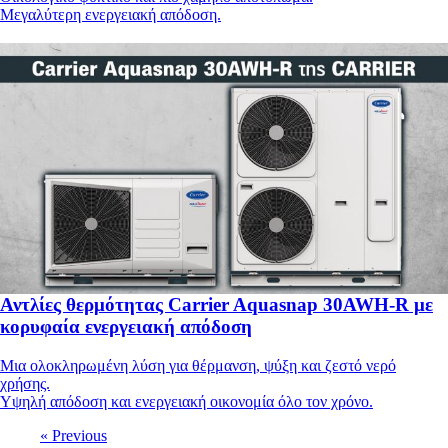
Μεγαλύτερη ενεργειακή απόδοση.
Αντλίες θερμότητας Carrier Aquasnap 30AWH-R με
κορυφαία ενεργειακή απόδοση
Μια ολοκληρωμένη λύση για θέρμανση, ψύξη και ζεστό νερό
χρήσης.
Υψηλή απόδοση και ενεργειακή οικονομία όλο τον χρόνο.
« Previous