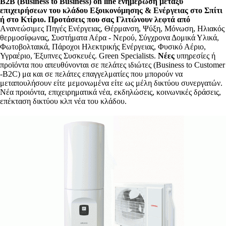
B2B (Business to Business) on line ενημέρωση μεταξύ
επιχειρήσεων του κλάδου Εξοικονόμησης & Ενέργειας στο Σπίτι
ή στο Κτίριο. Προτάσεις που σας Γλιτώνουν λεφτά από
Aνανεώσιμες Πηγές Ενέργειας, Θέρμανση, Ψύξη, Μόνωση, Ηλιακός
θερμοσίφωνας, Συστήματα Αέρα - Νερού, Σύγχρονα Δομικά Υλικά,
Φωτοβολταικά, Πάροχοι Ηλεκτρικής Ενέργειας, Φυσικό Αέριο,
Υγραέριο, Έξυπνες Συσκευές. Green Specialists.
Nέες
υπηρεσίες ή
προϊόντα που απευθύνονται σε πελάτες ιδιώτες (Business to Customer
-B2C) μα και σε πελάτες επαγγελματίες που μπορούν να
μεταπουλήσουν είτε μεμονωμένα είτε ως μέλη δικτύου συνεργατών.
Νέα προιόντα, επιχειρηματικά νέα, εκδηλώσεις, κοινωνικές δράσεις,
επέκταση δικτύου κλπ νέα του κλάδου.