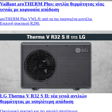
Vaillant aroTHERM Plus: αντλία θερμότητας νέας
γενιάς με κορυφαία απόδοση
aroTHERM Plus VWL/6: από τα πιο προηγμένα μοντέλα.
Επιλογή ψυκτικού R290.
LG Therma V R32 S II: νέα γενιά αντλιών
θερμότητας με υψηλότερη απόδοση
Οικολογικό ψυκτικό και πιο χαμηλό αποτύπωμα.