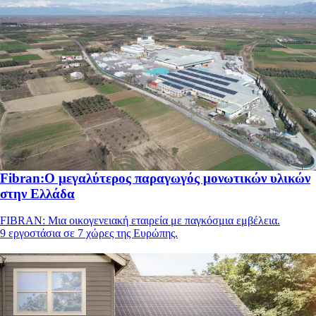
Fibran:Ο μεγαλύτερος παραγωγός μονωτικών υλικών
στην Ελλάδα
FIBRAN: Μια οικογενειακή εταιρεία με παγκόσμια εμβέλεια.
9 εργοστάσια σε 7 χώρες της Ευρώπης.