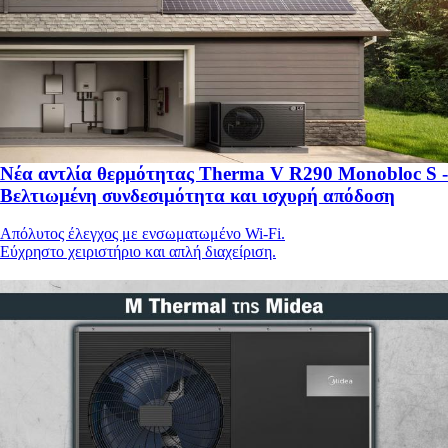
Νέα αντλία θερμότητας Therma V R290 Monobloc S -
Βελτιωμένη συνδεσιμότητα και ισχυρή απόδοση
Απόλυτος έλεγχος με ενσωματωμένο Wi-Fi.
Εύχρηστο χειριστήριο και απλή διαχείριση.