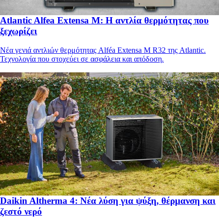
Atlantic Alfea Extensa M: Η αντλία θερμότητας που
ξεχωρίζει
Νέα γενιά αντλιών θερμότητας Alféa Extensa M R32 της Atlantic.
Τεχνολογία που στοχεύει σε ασφάλεια και απόδοση.
Daikin Altherma 4: Νέα λύση για ψύξη, θέρμανση και
ζεστό νερό