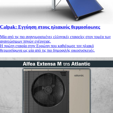
Calpak: Εγγύηση στους ηλιακούς θερμοσίφωνες
Μία από τις πιο αναγνωρισμένες ελληνικές εταιρείες στον τομέα των
ανανεώσιμων πηγών ενέργειας.
Η πρώτη εταιρία στην Ευρώπη που καθιέρωσε τον ηλιακό
θερμοσίφωνα ως μία από τις πιο δημοφιλής οικοσυσκευές.