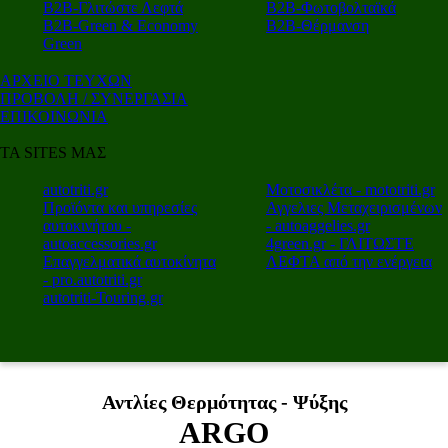
Β2Β-Γλιτώστε Λεφτά
Β2Β-Φωτοβολταϊκά
Β2Β-Green & Economy
Β2Β-Θέρμανση
Green
ΑΡΧΕΙΟ ΤΕΥΧΩΝ
ΠΡΟΒΟΛΗ / ΣΥΝΕΡΓΑΣΙΑ
ΕΠΙΚΟΙΝΩΝΙΑ
ΤΑ SITES ΜΑΣ
autotriti.gr
Μοτοσικλέτα - mototriti.gr
Προϊόντα και υπηρεσίες
Αγγελιες Μεταχειρισμένων
αυτοκινήτου -
- autoaggelies.gr
autoaccessories.gr
4green.gr - ΓΛΙΤΩΣΤΕ
Επαγγελματικά αυτοκίνητα
ΛΕΦΤΑ από την ενέργεια
- pro.autotriti.gr
autotriti-Touring.gr
Αντλίες Θερμότητας - Ψύξης
ARGO