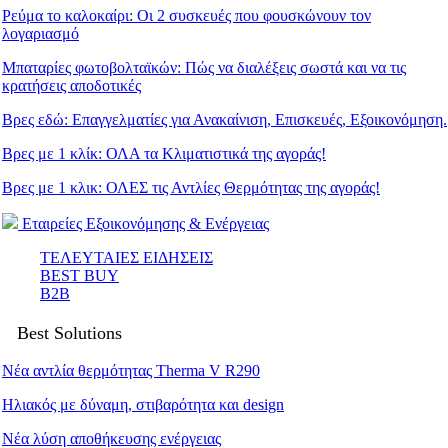
Ρεύμα το καλοκαίρι: Οι 2 συσκευές που φουσκώνουν τον
λογαριασμό
Μπαταρίες φωτοβολταϊκών: Πώς να διαλέξεις σωστά και να τις
κρατήσεις αποδοτικές
Βρες εδώ: Eπαγγελματίες για Ανακαίνιση, Επισκευές, Εξοικονόμηση.
Βρες με 1 κλίκ: ΟΛΑ τα Κλιματιστικά της αγοράς!
Βρες με 1 κλικ: ΟΛΕΣ τις Αντλίες Θερμότητας της αγοράς!
Εταιρείες Εξοικονόμησης & Ενέργειας
ΤΕΛΕΥΤΑΙΕΣ ΕΙΔΗΣΕΙΣ
BEST BUY
B2B
Best Solutions
Νέα αντλία θερμότητας Therma V R290
Ηλιακός με δύναμη, στιβαρότητα και design
Νέα λύση αποθήκευσης ενέργειας