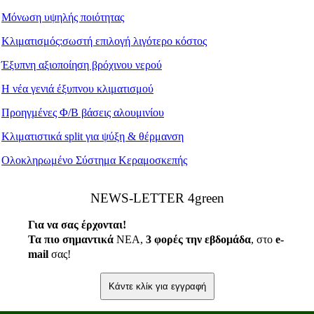
Μόνωση υψηλής ποιότητας
Κλιματισμός:σωστή επιλογή λιγότερο κόστος
Έξυπνη αξιοποίηση βρόχινου νερού
Η νέα γενιά έξυπνου κλιματισμού
Προηγμένες Φ/Β βάσεις αλουμινίου
Κλιματιστικά split για ψύξη & θέρμανση
Ολοκληρωμένο Σύστημα Κεραμοσκεπής
ΝEWS-LETTER 4green
Για να σας έρχονται!
Τα πιο σημαντικά
ΝΕΑ,
3 φορές την εβδομάδα
, στο
e
-
mail
σας!
Κάντε κλίκ για εγγραφή