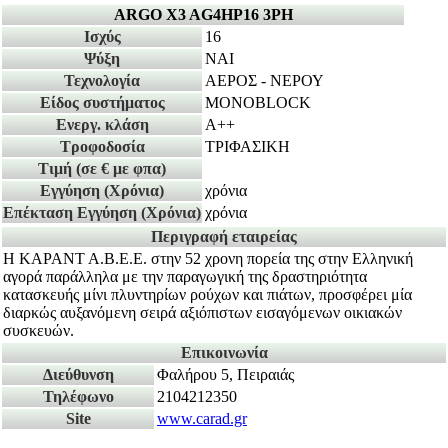
ARGO X3 AG4HP16 3PH
Ισχύς
16
Ψύξη
ΝΑΙ
Τεχνολογία
ΑΕΡΟΣ - ΝΕΡΟΥ
Είδος συστήματος
MONOBLOCK
Ενεργ. κλάση
A++
Τροφοδοσία
ΤΡΙΦΑΣΙΚΗ
Τιμή
(σε € με φπα)
Εγγύηση
(Χρόνια)
χρόνια
Επέκταση Εγγύηση
(Χρόνια)
χρόνια
Περιγραφή εταιρείας
Η ΚΑΡΑΝΤ Α.Β.Ε.Ε. στην 52 χρονη πορεία της στην Ελληνική
αγορά παράλληλα με την παραγωγική της δραστηριότητα
κατασκευής μίνι πλυντηρίων ρούχων και πιάτων, προσφέρει μία
διαρκώς αυξανόμενη σειρά αξιόπιστων εισαγόμενων οικιακών
συσκευών.
Επικοινωνία
Διεύθυνση
Φαλήρου 5, Πειραιάς
Τηλέφωνο
2104212350
Site
www.carad.gr