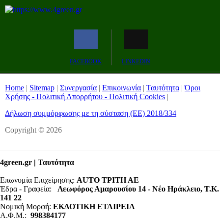
FACEBOOK
LINKEDIN
Home
|
Sitemap
|
Συνεργασία
|
Επικοινωνία
|
Ταυτότητα
|
Όροι
Χρήσης - Πολιτική Απορρήτου - Πολιτική Cookies
|
Δήλωση συμμόρφωσης με τη σύσταση (ΕΕ) 2018/334
Copyright © 2026
4green.gr | Ταυτότητα
Επωνυμία Επιχείρησης:
AUTO ΤΡΙΤΗ ΑΕ
Έδρα - Γραφεία:
Λεωφόρος Αμαρουσίου 14 - Νέο Ηράκλειο, Τ.Κ.
141 22
Νομική Μορφή:
ΕΚΔΟΤΙΚΗ ΕΤΑΙΡΕΙΑ
Α.Φ.Μ.:
998384177