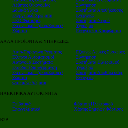
Λέβητες Οικονομίας
Συντήρηση
Δομικά Υλικά
Συστήματα Αποθήκευσης
Ενεργειακά Χρώματα
Ενέργειας
LED Φωτισμός
Συστήματα Νερού
Ενεργειακά Τζάκια/Σόμπες/
Υγραέριο
Σώματα
Ενεργειακά Κουφώματα
ΑΛΛΑ ΠΡΟΪΟΝΤΑ & ΥΠΗΡΕΣΙΕΣ
Αυτο-Παραγωγή Ρεύματος
Εξυπνες Λευκές Συσκευές
Εξυπνοι Αυτοματισμοί
Συντήρηση
Αυτόνομα Συστήματα
Συστήματα Εξαερισμού
Ενδοδαπέδια Θέρμανση
Υγραέριο
Ενεργειακά Τζάκια/Σόμπες/
Συστήματα Αποθήκευσης
Σώματα
Ενέργειας
Φυτεμένα Δώματα
ΗΛΕΚΤΡΙΚΑ ΑΥΤΟΚΙΝΗΤΑ
Επιβατικά
Φόρτιση Ηλεκτρικού
Επαγγελματικά
Χάρτης Σημείων Φόρτισης
Β2Β