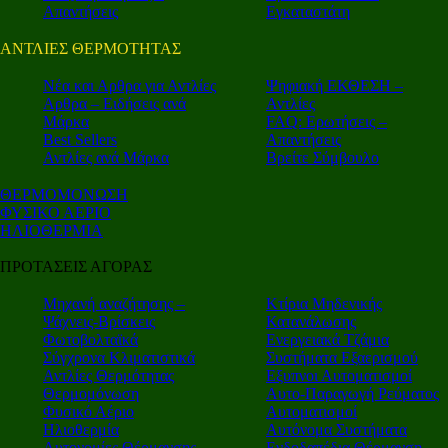
Απαντήσεις
Εγκαταστάτη
ΑΝΤΛΙΕΣ ΘΕΡΜΟΤΗΤΑΣ
Nέα και Αρθρα για Αντλίες
Ψηφιακή ΕΚΘΕΣΗ –
Αρθρα – Ειδήσεις ανά
Αντλίες
Μάρκα
FAQ: Ερωτήσεις –
Best Sellers
Απαντήσεις
Αντλίες ανά Μάρκα
Βρείτε Σύμβουλο
ΘΕΡΜΟΜΟΝΩΣΗ
ΦΥΣΙΚΟ ΑΕΡΙΟ
ΗΛΙΟΘΕΡΜΙΑ
ΠΡΟΤΑΣΕΙΣ ΑΓΟΡΑΣ
Μηχανή αναζήτησης –
Κτίρια Μηδενικής
Ψάχνεις-Βρίσκεις
Κατανάλωσης
Φωτοβολταϊκά
Ενεργειακά Τζάμια
Σύγχρονα Κλιματιστικά
Συστήματα Εξαερισμού
Αντλίες Θερμότητας
Εξυπνοι Αυτοματισμοί
Θερμομόνωση
Αυτο-Παραγωγή Ρεύματος
Φυσικό Αέριο
Αυτοματισμοί
Ηλιοθερμία
Αυτόνομα Συστήματα
Αυτονομίες Θέρμανσης
Ενδοδαπέδια Θέρμανση