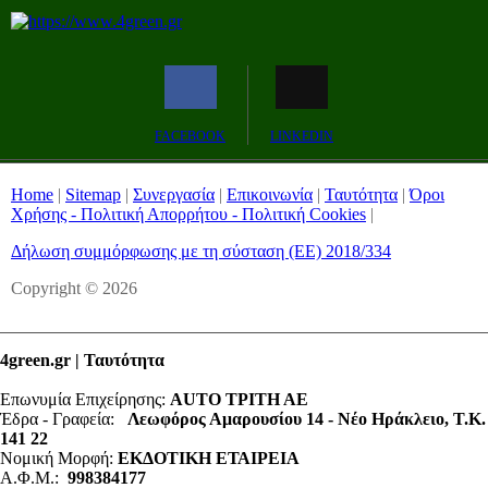
FACEBOOK
LINKEDIN
Home
|
Sitemap
|
Συνεργασία
|
Επικοινωνία
|
Ταυτότητα
|
Όροι
Χρήσης - Πολιτική Απορρήτου - Πολιτική Cookies
|
Δήλωση συμμόρφωσης με τη σύσταση (ΕΕ) 2018/334
Copyright © 2026
4green.gr | Ταυτότητα
Επωνυμία Επιχείρησης:
AUTO ΤΡΙΤΗ ΑΕ
Έδρα - Γραφεία:
Λεωφόρος Αμαρουσίου 14 - Νέο Ηράκλειο, Τ.Κ.
141 22
Νομική Μορφή:
ΕΚΔΟΤΙΚΗ ΕΤΑΙΡΕΙΑ
Α.Φ.Μ.:
998384177