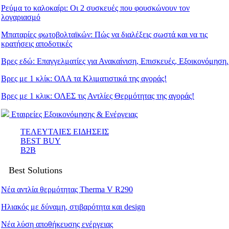
Ρεύμα το καλοκαίρι: Οι 2 συσκευές που φουσκώνουν τον
λογαριασμό
Μπαταρίες φωτοβολταϊκών: Πώς να διαλέξεις σωστά και να τις
κρατήσεις αποδοτικές
Βρες εδώ: Eπαγγελματίες για Ανακαίνιση, Επισκευές, Εξοικονόμηση.
Βρες με 1 κλίκ: ΟΛΑ τα Κλιματιστικά της αγοράς!
Βρες με 1 κλικ: ΟΛΕΣ τις Αντλίες Θερμότητας της αγοράς!
Εταιρείες Εξοικονόμησης & Ενέργειας
ΤΕΛΕΥΤΑΙΕΣ ΕΙΔΗΣΕΙΣ
BEST BUY
B2B
Best Solutions
Νέα αντλία θερμότητας Therma V R290
Ηλιακός με δύναμη, στιβαρότητα και design
Νέα λύση αποθήκευσης ενέργειας