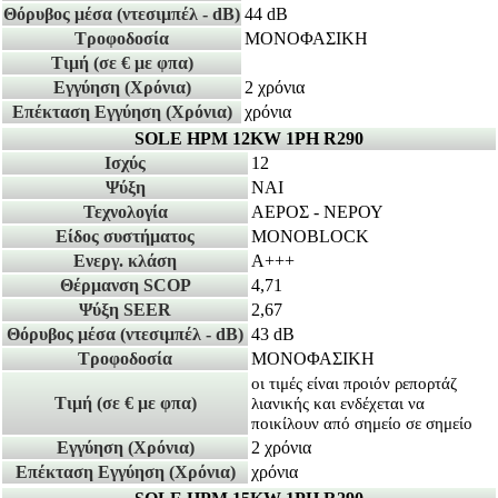
Θόρυβος μέσα
(ντεσιμπέλ - dB)
44 dB
Τροφοδοσία
ΜΟΝΟΦΑΣΙΚΗ
Τιμή
(σε € με φπα)
Εγγύηση
(Χρόνια)
2 χρόνια
Επέκταση Εγγύηση
(Χρόνια)
χρόνια
SOLE HPM 12KW 1PH R290
Ισχύς
12
Ψύξη
ΝΑΙ
Τεχνολογία
ΑΕΡΟΣ - ΝΕΡΟΥ
Είδος συστήματος
MONOBLOCK
Ενεργ. κλάση
A+++
Θέρμανση SCOP
4,71
Ψύξη SEER
2,67
Θόρυβος μέσα
(ντεσιμπέλ - dB)
43 dB
Τροφοδοσία
ΜΟΝΟΦΑΣΙΚΗ
οι τιμές είναι προιόν ρεπορτάζ
Τιμή
(σε € με φπα)
λιανικής και ενδέχεται να
ποικίλουν από σημείο σε σημείο
Εγγύηση
(Χρόνια)
2 χρόνια
Επέκταση Εγγύηση
(Χρόνια)
χρόνια