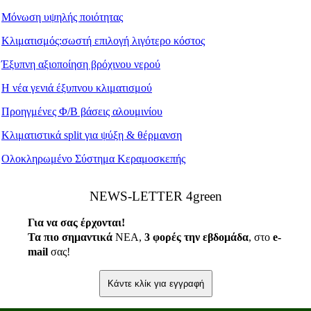
Μόνωση υψηλής ποιότητας
Κλιματισμός:σωστή επιλογή λιγότερο κόστος
Έξυπνη αξιοποίηση βρόχινου νερού
Η νέα γενιά έξυπνου κλιματισμού
Προηγμένες Φ/Β βάσεις αλουμινίου
Κλιματιστικά split για ψύξη & θέρμανση
Ολοκληρωμένο Σύστημα Κεραμοσκεπής
ΝEWS-LETTER 4green
Για να σας έρχονται!
Τα πιο σημαντικά
ΝΕΑ,
3 φορές την εβδομάδα
, στο
e
-
mail
σας!
Κάντε κλίκ για εγγραφή