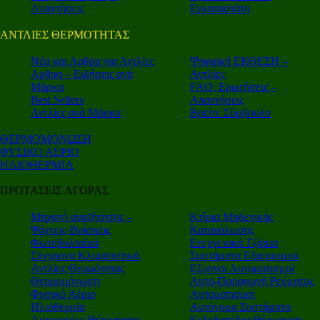
Απαντήσεις
Εγκαταστάτη
ΑΝΤΛΙΕΣ ΘΕΡΜΟΤΗΤΑΣ
Nέα και Αρθρα για Αντλίες
Ψηφιακή ΕΚΘΕΣΗ –
Αρθρα – Ειδήσεις ανά
Αντλίες
Μάρκα
FAQ: Ερωτήσεις –
Best Sellers
Απαντήσεις
Αντλίες ανά Μάρκα
Βρείτε Σύμβουλο
ΘΕΡΜΟΜΟΝΩΣΗ
ΦΥΣΙΚΟ ΑΕΡΙΟ
ΗΛΙΟΘΕΡΜΙΑ
ΠΡΟΤΑΣΕΙΣ ΑΓΟΡΑΣ
Μηχανή αναζήτησης –
Κτίρια Μηδενικής
Ψάχνεις-Βρίσκεις
Κατανάλωσης
Φωτοβολταϊκά
Ενεργειακά Τζάμια
Σύγχρονα Κλιματιστικά
Συστήματα Εξαερισμού
Αντλίες Θερμότητας
Εξυπνοι Αυτοματισμοί
Θερμομόνωση
Αυτο-Παραγωγή Ρεύματος
Φυσικό Αέριο
Αυτοματισμοί
Ηλιοθερμία
Αυτόνομα Συστήματα
Αυτονομίες Θέρμανσης
Ενδοδαπέδια Θέρμανση