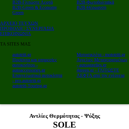
Β2Β-Γλιτώστε Λεφτά
Β2Β-Φωτοβολταϊκά
Β2Β-Green & Economy
Β2Β-Θέρμανση
Green
ΑΡΧΕΙΟ ΤΕΥΧΩΝ
ΠΡΟΒΟΛΗ / ΣΥΝΕΡΓΑΣΙΑ
ΕΠΙΚΟΙΝΩΝΙΑ
ΤΑ SITES ΜΑΣ
autotriti.gr
Μοτοσικλέτα - mototriti.gr
Προϊόντα και υπηρεσίες
Αγγελιες Μεταχειρισμένων
αυτοκινήτου -
- autoaggelies.gr
autoaccessories.gr
4green.gr - ΓΛΙΤΩΣΤΕ
Επαγγελματικά αυτοκίνητα
ΛΕΦΤΑ από την ενέργεια
- pro.autotriti.gr
autotriti-Touring.gr
Αντλίες Θερμότητας - Ψύξης
SOLE