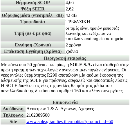
Θέρμανση SCOP
4,66
Ψύξη SEER
2,62
Θόρυβος μέσα
(ντεσιμπέλ - dB)
42 dB
Τροφοδοσία
ΤΡΙΦΑΣΙΚΗ
οι τιμές είναι προιόν ρεπορτάζ
Τιμή
(σε € με φπα)
λιανικής και ενδέχεται να
ποικίλουν από σημείο σε σημείο
Εγγύηση
(Χρόνια)
2 χρόνια
Επέκταση Εγγύηση
(Χρόνια)
χρόνια
Περιγραφή εταιρείας
Με πάνω από 50 χρόνια εμπειρίας, η
SOLE S.A.
είναι σταθερά στην
πρώτη γραμμή των τεχνολογιών ανανεώσιμων πηγών ενέργειας. Οι
νέες αντλίες θερμότητας R290 αποτελούν μία ακόμα έκφραση της
δέσμευσής της SOLE για πράσινες, ασφαλείς και αποδοτικές λύσεις.
Η SOLE διαθέτει τις νέες της αντλίες θερμότητας μέσω του
πανελλαδικού της δικτύου που αριθμεί 160 και πλέον συνεργάτες.
Επικοινωνία
Διεύθυνση
Λεύκτρων 1 & Λ. Αγώνων, Αχαρνές
Τηλέφωνο
2102389500
Site
www.sole.gr/antlies-thermotitas?product_id=60