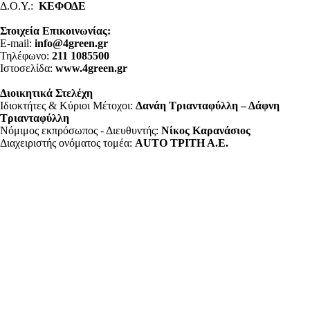
Δ.Ο.Υ.:
ΚΕΦΟΔΕ
Στοιχεία Επικοινωνίας:
E-mail:
info@4green.gr
Τηλέφωνο:
211 1085500
Ιστοσελίδα:
www.4green.gr
Διοικητικά Στελέχη
Ιδιοκτήτες & Κύριοι Μέτοχοι:
Δανάη Τριανταφύλλη – Δάφνη
Τριανταφύλλη
Νόμιμος εκπρόσωπος - Διευθυντής:
Νίκος Καρανάσιος
Διαχειριστής ονόματος τομέα:
ΑUTO ΤΡΙΤΗ Α.Ε.