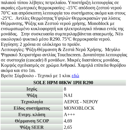
παλαιού τύπου λέβητες πετρελαίου. Υποστήριξη λειτουργίας σε
ακραίες εξωτερικές θερμοκρασίες: -15°C απόδοση ζεστού νερού
70°C και απρόσκοπτη λειτουργία του συστήματος ακόμα και στους
-25°C. Αντλίες Θερμότητας Υψηλών Θερμοκρασιών για λύσεις
Θέρμανσης, Ψύξης και Ζεστού νερού χρήσης. Monoblock με
ενσωματωμένο κυκλοφορητή και ηλεκτρολογικό πίνακα εντός της
μονάδας. Στην συσκευασία συμπεριλαμβάνεται απαερωτής. Νέο
οικολογικό ψυκτικό μέσο R290. 75°C θερμοκρασία νερού.
Εγγύηση: 2 χρόνια σε ολόκληρο το προϊόν.
Λειτουργίες: Ψύξη-Θέρμανση & Ζεστά Νερά Χρήσης. Μεγάλο
Ψηφιακό Χειριστήριο αντλίας Touchscreen. Δυνατότητα λειτουργίας
σε συστοιχία (cascade) 8 μονάδων. Μικρές διαστάσεις μονάδας.
Κομψός σχεδιασμός σε χρώμα Ανθρακί. Χαμηλά επίπεδα θορύβου
ακόμα και στο 1m.
Βρείτε Σύμβουλο - Τεχνικό με 1 κλικ
εδώ
SOLE HPM 08KW 1PH R290
Ισχύς
8
Ψύξη
ΝΑΙ
Τεχνολογία
ΑΕΡΟΣ - ΝΕΡΟΥ
Είδος συστήματος
MONOBLOCK
Ενεργ. κλάση
A+++
Θέρμανση SCOP
4,69
Ψύξη SEER
2,65