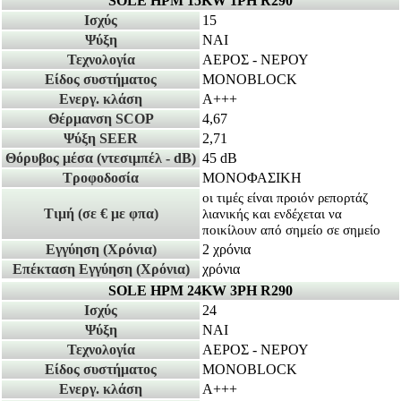
SOLE HPM 15KW 1PH R290
Ισχύς
15
Ψύξη
ΝΑΙ
Τεχνολογία
ΑΕΡΟΣ - ΝΕΡΟΥ
Είδος συστήματος
MONOBLOCK
Ενεργ. κλάση
A+++
Θέρμανση SCOP
4,67
Ψύξη SEER
2,71
Θόρυβος μέσα
(ντεσιμπέλ - dB)
45 dB
Τροφοδοσία
ΜΟΝΟΦΑΣΙΚΗ
οι τιμές είναι προιόν ρεπορτάζ
Τιμή
(σε € με φπα)
λιανικής και ενδέχεται να
ποικίλουν από σημείο σε σημείο
Εγγύηση
(Χρόνια)
2 χρόνια
Επέκταση Εγγύηση
(Χρόνια)
χρόνια
SOLE HPM 24KW 3PH R290
Ισχύς
24
Ψύξη
ΝΑΙ
Τεχνολογία
ΑΕΡΟΣ - ΝΕΡΟΥ
Είδος συστήματος
MONOBLOCK
Ενεργ. κλάση
A+++