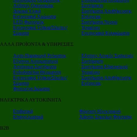
Λέβητες Οικονομίας
Συντήρηση
Δομικά Υλικά
Συστήματα Αποθήκευσης
Ενεργειακά Χρώματα
Ενέργειας
LED Φωτισμός
Συστήματα Νερού
Ενεργειακά Τζάκια/Σόμπες/
Υγραέριο
Σώματα
Ενεργειακά Κουφώματα
ΑΛΛΑ ΠΡΟΪΟΝΤΑ & ΥΠΗΡΕΣΙΕΣ
Αυτο-Παραγωγή Ρεύματος
Εξυπνες Λευκές Συσκευές
Εξυπνοι Αυτοματισμοί
Συντήρηση
Αυτόνομα Συστήματα
Συστήματα Εξαερισμού
Ενδοδαπέδια Θέρμανση
Υγραέριο
Ενεργειακά Τζάκια/Σόμπες/
Συστήματα Αποθήκευσης
Σώματα
Ενέργειας
Φυτεμένα Δώματα
ΗΛΕΚΤΡΙΚΑ ΑΥΤΟΚΙΝΗΤΑ
Επιβατικά
Φόρτιση Ηλεκτρικού
Επαγγελματικά
Χάρτης Σημείων Φόρτισης
Β2Β