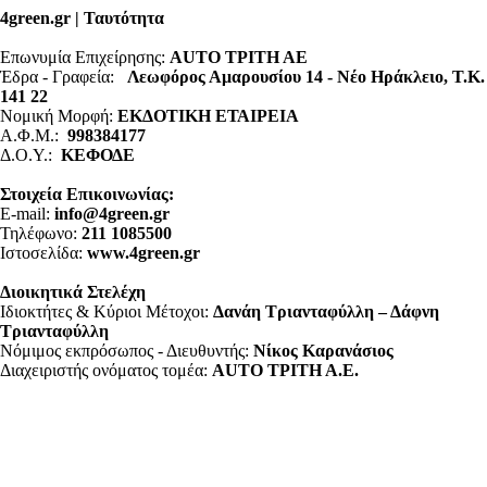
4green.gr | Ταυτότητα
Επωνυμία Επιχείρησης:
AUTO ΤΡΙΤΗ ΑΕ
Έδρα - Γραφεία:
Λεωφόρος Αμαρουσίου 14 - Νέο Ηράκλειο, Τ.Κ.
141 22
Νομική Μορφή:
ΕΚΔΟΤΙΚΗ ΕΤΑΙΡΕΙΑ
Α.Φ.Μ.:
998384177
Δ.Ο.Υ.:
ΚΕΦΟΔΕ
Στοιχεία Επικοινωνίας:
E-mail:
info@4green.gr
Τηλέφωνο:
211 1085500
Ιστοσελίδα:
www.4green.gr
Διοικητικά Στελέχη
Ιδιοκτήτες & Κύριοι Μέτοχοι:
Δανάη Τριανταφύλλη – Δάφνη
Τριανταφύλλη
Νόμιμος εκπρόσωπος - Διευθυντής:
Νίκος Καρανάσιος
Διαχειριστής ονόματος τομέα:
ΑUTO ΤΡΙΤΗ Α.Ε.