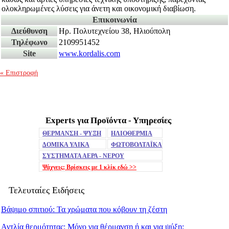
ολοκληρωμένες λύσεις για άνετη και οικονομική διαβίωση.
Επικοινωνία
Διεύθυνση
Ηρ. Πολυτεχνείου 38, Ηλιούπολη
Τηλέφωνο
2109951452
Site
www.kordalis.com
« Επιστροφή
Experts για Προϊόντα - Υπηρεσίες
Mute
ΘΕΡΜΑΝΣΗ - ΨΥΞΗ
ΗΛΙΟΘΕΡΜΙΑ
ΔΟΜΙΚΑ ΥΛΙΚΑ
ΦΩΤΟΒΟΛΤΑΪΚΑ
ΣΥΣΤΗΜΑΤΑ ΑΕΡΑ - ΝΕΡΟΥ
Ψάχνεις; Βρίσκεις με 1 κλίκ
εδώ >>
Τελευταίες Ειδήσεις
Βάψιμο σπιτιού: Τα χρώματα που κόβουν τη ζέστη
Αντλία θερμότητας: Μόνο για θέρμανση ή και για ψύξη;