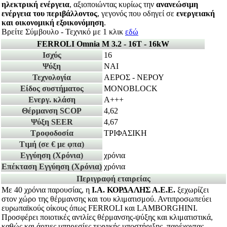
ηλεκτρική ενέργεια
, αξιοποιώντας κυρίως την
ανανεώσιμη
ενέργεια του περιβάλλοντος
, γεγονός που οδηγεί σε
ενεργειακή
και οικονομική εξοικονόμηση
.
Βρείτε Σύμβουλο - Τεχνικό με 1 κλικ
εδώ
FERROLI Omnia M 3.2 - 16T - 16kW
Ισχύς
16
Ψύξη
ΝΑΙ
Τεχνολογία
ΑΕΡΟΣ - ΝΕΡΟΥ
Είδος συστήματος
MONOBLOCK
Ενεργ. κλάση
A+++
Θέρμανση SCOP
4,62
Ψύξη SEER
4,67
Τροφοδοσία
ΤΡΙΦΑΣΙΚΗ
Τιμή
(σε € με φπα)
Εγγύηση
(Χρόνια)
χρόνια
Επέκταση Εγγύηση
(Χρόνια)
χρόνια
Περιγραφή εταιρείας
Με 40
χρόνια παρουσίας, η
Ι.Α. ΚΟΡΔΑΛΗΣ Α.Ε.Ε.
ξεχωρίζει
στον χώρο της θέρμανσης και του κλιματισμού. Αντιπροσωπεύει
ευρωπαϊκούς οίκους όπως FERROLI και LAMBORGHINI.
Προσφέρει ποιοτικές αντλίες θέρμανσης-ψύξης και κλιματιστικά,
καθώς και άρτιες υπηρεσίες τεχνικής υποστήριξης, παρέχοντας