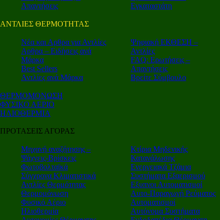
Απαντήσεις
Εγκαταστάτη
ΑΝΤΛΙΕΣ ΘΕΡΜΟΤΗΤΑΣ
Nέα και Αρθρα για Αντλίες
Ψηφιακή ΕΚΘΕΣΗ –
Αρθρα – Ειδήσεις ανά
Αντλίες
Μάρκα
FAQ: Ερωτήσεις –
Best Sellers
Απαντήσεις
Αντλίες ανά Μάρκα
Βρείτε Σύμβουλο
ΘΕΡΜΟΜΟΝΩΣΗ
ΦΥΣΙΚΟ ΑΕΡΙΟ
ΗΛΙΟΘΕΡΜΙΑ
ΠΡΟΤΑΣΕΙΣ ΑΓΟΡΑΣ
Μηχανή αναζήτησης –
Κτίρια Μηδενικής
Ψάχνεις-Βρίσκεις
Κατανάλωσης
Φωτοβολταϊκά
Ενεργειακά Τζάμια
Σύγχρονα Κλιματιστικά
Συστήματα Εξαερισμού
Αντλίες Θερμότητας
Εξυπνοι Αυτοματισμοί
Θερμομόνωση
Αυτο-Παραγωγή Ρεύματος
Φυσικό Αέριο
Αυτοματισμοί
Ηλιοθερμία
Αυτόνομα Συστήματα
Αυτονομίες Θέρμανσης
Ενδοδαπέδια Θέρμανση