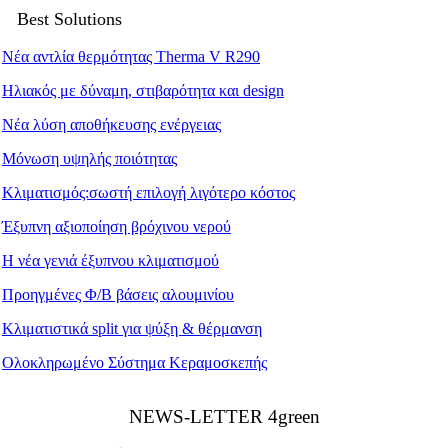
Best Solutions
Νέα αντλία θερμότητας Therma V R290
Ηλιακός με δύναμη, στιβαρότητα και design
Νέα λύση αποθήκευσης ενέργειας
Μόνωση υψηλής ποιότητας
Κλιματισμός:σωστή επιλογή λιγότερο κόστος
Έξυπνη αξιοποίηση βρόχινου νερού
Η νέα γενιά έξυπνου κλιματισμού
Προηγμένες Φ/Β βάσεις αλουμινίου
Κλιματιστικά split για ψύξη & θέρμανση
Ολοκληρωμένο Σύστημα Κεραμοσκεπής
ΝEWS-LETTER 4green