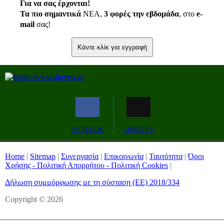
Για να σας έρχονται!
Τα πιο σημαντικά
ΝΕΑ,
3 φορές την εβδομάδα
, στο
e
-
mail
σας!
Κάντε κλίκ για εγγραφή
FACEBOOK
LINKEDIN
Home
|
Sitemap
|
Συνεργασία
|
Επικοινωνία
|
Ταυτότητα
|
Όροι
Χρήσης - Πολιτική Απορρήτου - Πολιτική Cookies
|
Δήλωση συμμόρφωσης με τη σύσταση (ΕΕ) 2018/334
Copyright © 2026