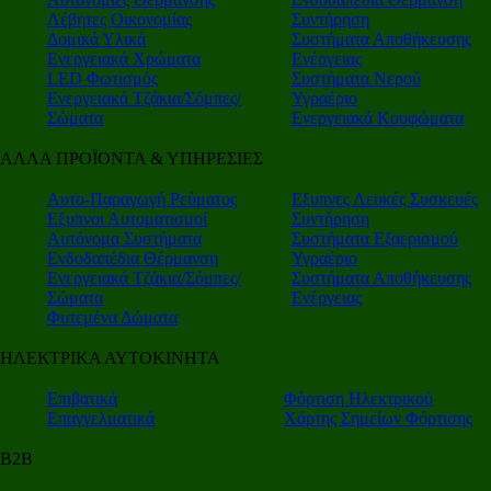
Λέβητες Οικονομίας
Συντήρηση
Δομικά Υλικά
Συστήματα Αποθήκευσης
Ενεργειακά Χρώματα
Ενέργειας
LED Φωτισμός
Συστήματα Νερού
Ενεργειακά Τζάκια/Σόμπες/
Υγραέριο
Σώματα
Ενεργειακά Κουφώματα
ΑΛΛΑ ΠΡΟΪΟΝΤΑ & ΥΠΗΡΕΣΙΕΣ
Αυτο-Παραγωγή Ρεύματος
Εξυπνες Λευκές Συσκευές
Εξυπνοι Αυτοματισμοί
Συντήρηση
Αυτόνομα Συστήματα
Συστήματα Εξαερισμού
Ενδοδαπέδια Θέρμανση
Υγραέριο
Ενεργειακά Τζάκια/Σόμπες/
Συστήματα Αποθήκευσης
Σώματα
Ενέργειας
Φυτεμένα Δώματα
ΗΛΕΚΤΡΙΚΑ ΑΥΤΟΚΙΝΗΤΑ
Επιβατικά
Φόρτιση Ηλεκτρικού
Επαγγελματικά
Χάρτης Σημείων Φόρτισης
Β2Β