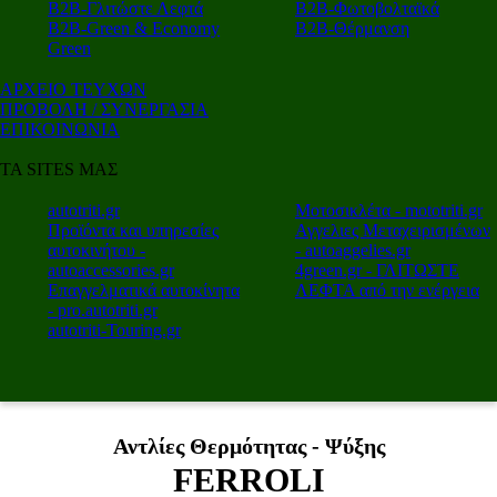
Β2Β-Γλιτώστε Λεφτά
Β2Β-Φωτοβολταϊκά
Β2Β-Green & Economy
Β2Β-Θέρμανση
Green
ΑΡΧΕΙΟ ΤΕΥΧΩΝ
ΠΡΟΒΟΛΗ / ΣΥΝΕΡΓΑΣΙΑ
ΕΠΙΚΟΙΝΩΝΙΑ
ΤΑ SITES ΜΑΣ
autotriti.gr
Μοτοσικλέτα - mototriti.gr
Προϊόντα και υπηρεσίες
Αγγελιες Μεταχειρισμένων
αυτοκινήτου -
- autoaggelies.gr
autoaccessories.gr
4green.gr - ΓΛΙΤΩΣΤΕ
Επαγγελματικά αυτοκίνητα
ΛΕΦΤΑ από την ενέργεια
- pro.autotriti.gr
autotriti-Touring.gr
Αντλίες Θερμότητας - Ψύξης
FERROLI