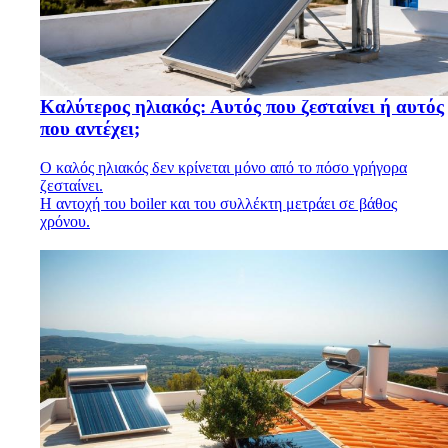
Καλύτερος ηλιακός: Αυτός που ζεσταίνει ή αυτός
που αντέχει;
Ο καλός ηλιακός δεν κρίνεται μόνο από το πόσο γρήγορα
ζεσταίνει.
Η αντοχή του boiler και του συλλέκτη μετράει σε βάθος
χρόνου.