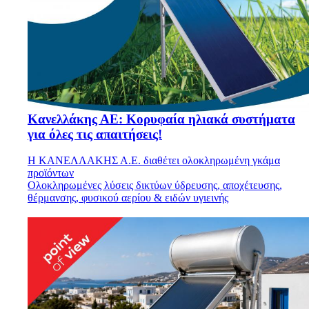
Kανελλάκης ΑΕ: Κορυφαία ηλιακά συστήματα
για όλες τις απαιτήσεις!
Η ΚΑΝΕΛΛΑΚΗΣ Α.Ε. διαθέτει ολοκληρωμένη γκάμα
προϊόντων
Ολοκληρωμένες λύσεις δικτύων ύδρευσης, αποχέτευσης,
θέρμανσης, φυσικού αερίου & ειδών υγιεινής