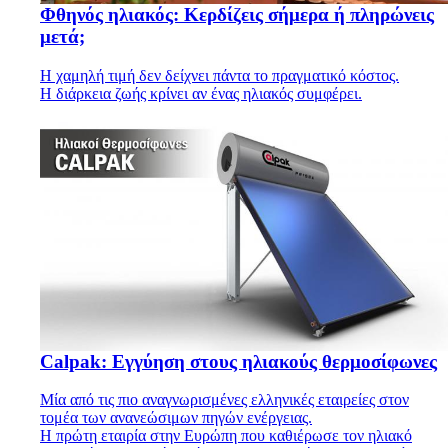
Φθηνός ηλιακός: Κερδίζεις σήμερα ή πληρώνεις
μετά;
Η χαμηλή τιμή δεν δείχνει πάντα το πραγματικό κόστος.
Η διάρκεια ζωής κρίνει αν ένας ηλιακός συμφέρει.
Calpak: Εγγύηση στους ηλιακούς θερμοσίφωνες
Μία από τις πιο αναγνωρισμένες ελληνικές εταιρείες στον
τομέα των ανανεώσιμων πηγών ενέργειας.
Η πρώτη εταιρία στην Ευρώπη που καθιέρωσε τον ηλιακό