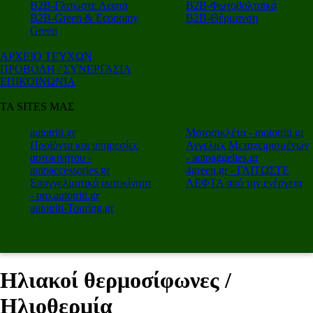
Β2Β-Γλιτώστε Λεφτά
Β2Β-Φωτοβολταϊκά
Β2Β-Green & Economy
Β2Β-Θέρμανση
Green
ΑΡΧΕΙΟ ΤΕΥΧΩΝ
ΠΡΟΒΟΛΗ / ΣΥΝΕΡΓΑΣΙΑ
ΕΠΙΚΟΙΝΩΝΙΑ
ΤΑ SITES ΜΑΣ
autotriti.gr
Μοτοσικλέτα - mototriti.gr
Προϊόντα και υπηρεσίες
Αγγελιες Μεταχειρισμένων
αυτοκινήτου -
- autoaggelies.gr
autoaccessories.gr
4green.gr - ΓΛΙΤΩΣΤΕ
Επαγγελματικά αυτοκίνητα
ΛΕΦΤΑ από την ενέργεια
- pro.autotriti.gr
autotriti-Touring.gr
Ηλιακοί θερμοσίφωνες /
Ηλιοθερμία