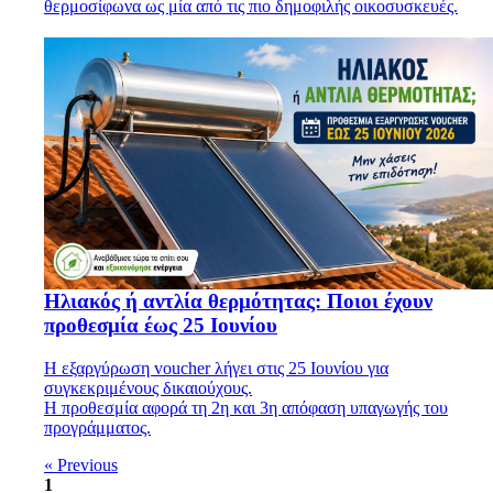
θερμοσίφωνα ως μία από τις πιο δημοφιλής οικοσυσκευές.
Ηλιακός ή αντλία θερμότητας: Ποιοι έχουν
προθεσμία έως 25 Ιουνίου
Η εξαργύρωση voucher λήγει στις 25 Ιουνίου για
συγκεκριμένους δικαιούχους.
Η προθεσμία αφορά τη 2η και 3η απόφαση υπαγωγής του
προγράμματος.
« Previous
1