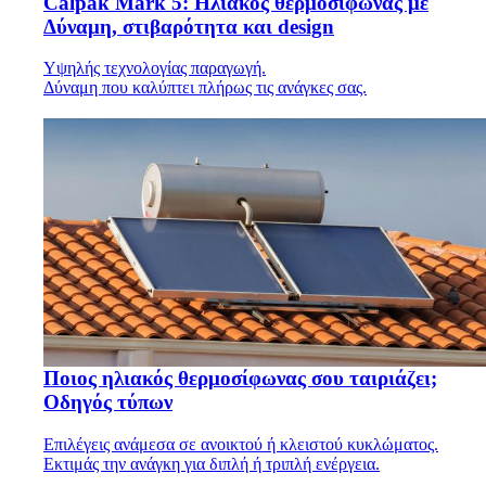
Calpak Mark 5: Ηλιακός θερμοσίφωνας με
Δύναμη, στιβαρότητα και design
Υψηλής τεχνολογίας παραγωγή.
Δύναμη που καλύπτει πλήρως τις ανάγκες σας.
Ποιος ηλιακός θερμοσίφωνας σου ταιριάζει;
Οδηγός τύπων
Επιλέγεις ανάμεσα σε ανοικτού ή κλειστού κυκλώματος.
Εκτιμάς την ανάγκη για διπλή ή τριπλή ενέργεια.