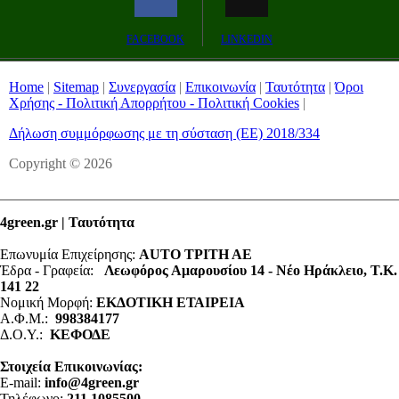
FACEBOOK
LINKEDIN
Home
|
Sitemap
|
Συνεργασία
|
Επικοινωνία
|
Ταυτότητα
|
Όροι
Χρήσης - Πολιτική Απορρήτου - Πολιτική Cookies
|
Δήλωση συμμόρφωσης με τη σύσταση (ΕΕ) 2018/334
Copyright © 2026
4green.gr | Ταυτότητα
Επωνυμία Επιχείρησης:
AUTO ΤΡΙΤΗ ΑΕ
Έδρα - Γραφεία:
Λεωφόρος Αμαρουσίου 14 - Νέο Ηράκλειο, Τ.Κ.
141 22
Νομική Μορφή:
ΕΚΔΟΤΙΚΗ ΕΤΑΙΡΕΙΑ
Α.Φ.Μ.:
998384177
Δ.Ο.Υ.:
ΚΕΦΟΔΕ
Στοιχεία Επικοινωνίας:
E-mail:
info@4green.gr
Τηλέφωνο:
211 1085500