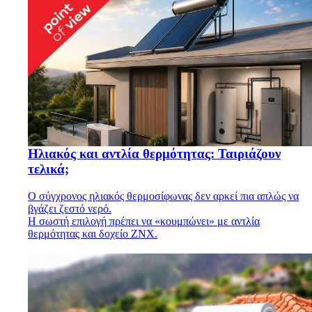
Ηλιακός και αντλία θερμότητας: Ταιριάζουν
τελικά;
Ο σύγχρονος ηλιακός θερμοσίφωνας δεν αρκεί πια απλώς να
βγάζει ζεστό νερό.
Η σωστή επιλογή πρέπει να «κουμπώνει» με αντλία
θερμότητας και δοχείο ΖΝΧ.