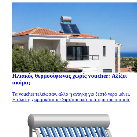
Ηλιακός θερμοσίφωνας χωρίς voucher: Αξίζει
ακόμα;
Τα voucher τελείωσαν, αλλά η ανάγκη για ζεστό νερό μένει.
Η σωστή χωρητικότητα εξαρτάται από τα άτομα του σπιτιού.