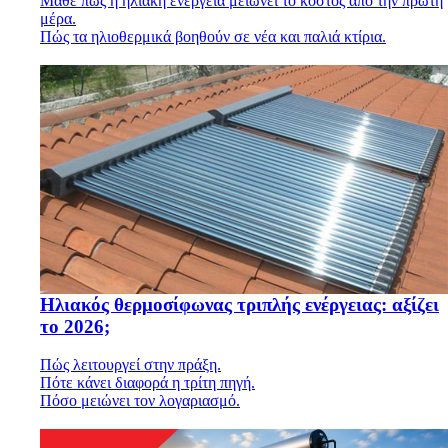
Μάθε πώς η ηλιακή ενέργεια μειώνει το κόστος από την πρώτη
μέρα.
Πώς τα ηλιοθερμικά βοηθούν σε νέα και παλιά κτίρια.
Ηλιακός θερμοσίφωνας τριπλής ενέργειας: αξίζει
το 2026;
Πώς λειτουργεί στην πράξη.
Πότε κάνει διαφορά η τρίτη πηγή.
Πόσο μειώνει τον λογαριασμό.