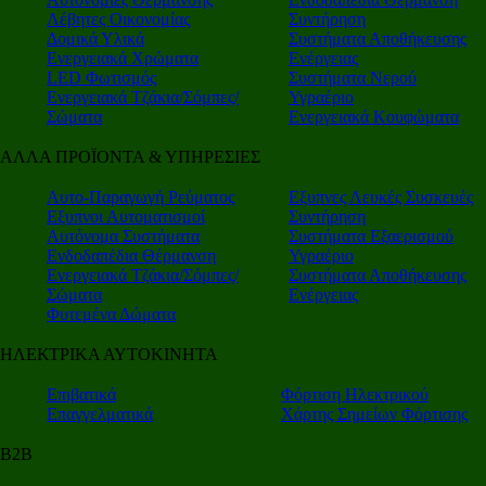
Λέβητες Οικονομίας
Συντήρηση
Δομικά Υλικά
Συστήματα Αποθήκευσης
Ενεργειακά Χρώματα
Ενέργειας
LED Φωτισμός
Συστήματα Νερού
Ενεργειακά Τζάκια/Σόμπες/
Υγραέριο
Σώματα
Ενεργειακά Κουφώματα
ΑΛΛΑ ΠΡΟΪΟΝΤΑ & ΥΠΗΡΕΣΙΕΣ
Αυτο-Παραγωγή Ρεύματος
Εξυπνες Λευκές Συσκευές
Εξυπνοι Αυτοματισμοί
Συντήρηση
Αυτόνομα Συστήματα
Συστήματα Εξαερισμού
Ενδοδαπέδια Θέρμανση
Υγραέριο
Ενεργειακά Τζάκια/Σόμπες/
Συστήματα Αποθήκευσης
Σώματα
Ενέργειας
Φυτεμένα Δώματα
ΗΛΕΚΤΡΙΚΑ ΑΥΤΟΚΙΝΗΤΑ
Επιβατικά
Φόρτιση Ηλεκτρικού
Επαγγελματικά
Χάρτης Σημείων Φόρτισης
Β2Β