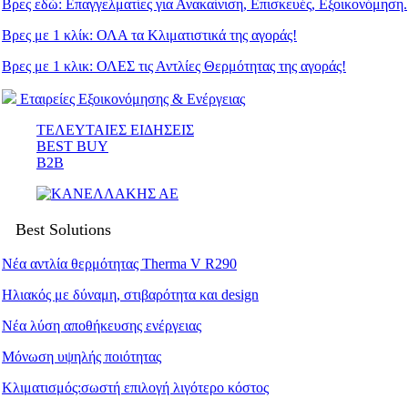
Βρες εδώ: Eπαγγελματίες για Ανακαίνιση, Επισκευές, Εξοικονόμηση.
Βρες με 1 κλίκ: ΟΛΑ τα Κλιματιστικά της αγοράς!
Βρες με 1 κλικ: ΟΛΕΣ τις Αντλίες Θερμότητας της αγοράς!
Εταιρείες Εξοικονόμησης & Ενέργειας
ΤΕΛΕΥΤΑΙΕΣ ΕΙΔΗΣΕΙΣ
BEST BUY
B2B
Best Solutions
Νέα αντλία θερμότητας Therma V R290
Ηλιακός με δύναμη, στιβαρότητα και design
Νέα λύση αποθήκευσης ενέργειας
Μόνωση υψηλής ποιότητας
Κλιματισμός:σωστή επιλογή λιγότερο κόστος