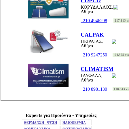
COPCO
ΚΟΡΥΔΑΛΛΟΣ,
Αθήνα
210 4946298
217.113 vi
CALPAK
ΠΕΙΡΑΙΑΣ,
Αθήνα
210 9247250
94.575 vis
CLIMATISM
ΓΛΥΦΑΔΑ,
Αθήνα
210 8981130
118.843 vis
Experts για Προϊόντα - Υπηρεσίες
Mute
ΘΕΡΜΑΝΣΗ - ΨΥΞΗ
ΗΛΙΟΘΕΡΜΙΑ
ΔΟΜΙΚΑ ΥΛΙΚΑ
ΦΩΤΟΒΟΛΤΑΪΚΑ