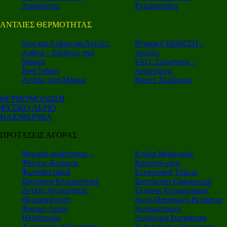
Απαντήσεις
Εγκαταστάτη
ΑΝΤΛΙΕΣ ΘΕΡΜΟΤΗΤΑΣ
Nέα και Αρθρα για Αντλίες
Ψηφιακή ΕΚΘΕΣΗ –
Αρθρα – Ειδήσεις ανά
Αντλίες
Μάρκα
FAQ: Ερωτήσεις –
Best Sellers
Απαντήσεις
Αντλίες ανά Μάρκα
Βρείτε Σύμβουλο
ΘΕΡΜΟΜΟΝΩΣΗ
ΦΥΣΙΚΟ ΑΕΡΙΟ
ΗΛΙΟΘΕΡΜΙΑ
ΠΡΟΤΑΣΕΙΣ ΑΓΟΡΑΣ
Μηχανή αναζήτησης –
Κτίρια Μηδενικής
Ψάχνεις-Βρίσκεις
Κατανάλωσης
Φωτοβολταϊκά
Ενεργειακά Τζάμια
Σύγχρονα Κλιματιστικά
Συστήματα Εξαερισμού
Αντλίες Θερμότητας
Εξυπνοι Αυτοματισμοί
Θερμομόνωση
Αυτο-Παραγωγή Ρεύματος
Φυσικό Αέριο
Αυτοματισμοί
Ηλιοθερμία
Αυτόνομα Συστήματα
Αυτονομίες Θέρμανσης
Ενδοδαπέδια Θέρμανση