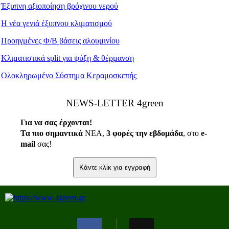
Έξυπνη αξιοποίηση βρόχινου νερού
Η νέα γενιά έξυπνου κλιματισμού
Προηγμένες Φ/Β βάσεις αλουμινίου
Κλιματιστικά split για ψύξη & θέρμανση
Ολοκληρωμένο Σύστημα Κεραμοσκεπής
ΝEWS-LETTER 4green
Για να σας έρχονται!
Τα πιο σημαντικά
ΝΕΑ,
3 φορές την εβδομάδα
, στο
e
-
mail
σας!
Κάντε κλίκ για εγγραφή