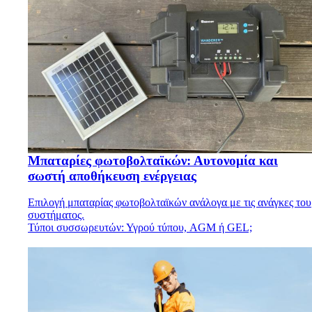
Μπαταρίες φωτοβολταϊκών: Αυτονομία και
σωστή αποθήκευση ενέργειας
Επιλογή μπαταρίας φωτοβολταϊκών ανάλογα με τις ανάγκες του
συστήματος.
Τύποι συσσωρευτών: Υγρού τύπου, AGM ή GEL;