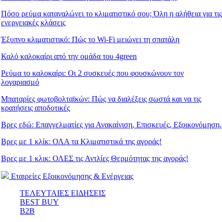
Πόσο ρεύμα καταναλώνει το κλιματιστικό σου; Όλη η αλήθεια για τις
ενεργειακές κλάσεις
Έξυπνο κλιματιστικό: Πώς το Wi-Fi μειώνει τη σπατάλη
Καλό καλοκαίρι από την ομάδα του 4green
Ρεύμα το καλοκαίρι: Οι 2 συσκευές που φουσκώνουν τον
λογαριασμό
Μπαταρίες φωτοβολταϊκών: Πώς να διαλέξεις σωστά και να τις
κρατήσεις αποδοτικές
Βρες εδώ: Eπαγγελματίες για Ανακαίνιση, Επισκευές, Εξοικονόμηση.
Βρες με 1 κλίκ: ΟΛΑ τα Κλιματιστικά της αγοράς!
Βρες με 1 κλικ: ΟΛΕΣ τις Αντλίες Θερμότητας της αγοράς!
Εταιρείες Εξοικονόμησης & Ενέργειας
ΤΕΛΕΥΤΑΙΕΣ ΕΙΔΗΣΕΙΣ
BEST BUY
B2B