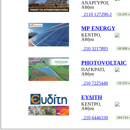
ΑΝΑΡΓΥΡΟΙ,
Αθήνα
2110 127290-2
32.241 vi
MP ENERGY
ΚΕΝΤΡΟ,
Αθήνα
210 3217895
48.988 vi
PHOTOVOLTAIC
ΠΑΓΚΡΑΤΙ,
Αθήνα
210 7225440
33.353 vi
ΕΥΔΙΤΗ
ΚΕΝΤΡΟ,
Αθήνα
210 6446330
104.742 v