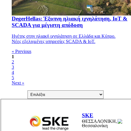
DegerHellas: Έξυπνη ηλιακή ιχνηλάτηση, IoT &
SCADA για μέγιστη απόδοση
Ηγέτης στην ηλιακή ιχνηλάτηση σε Ελλάδα και Κύπρο.
Νέες εξελιγμένες υπηρεσίες SCADA & IoT.
« Previous
1
2
3
4
5
Next »
SKE
ΘΕΣΣΑΛΟΝΙΚΗ,
Θεσσαλονίκη