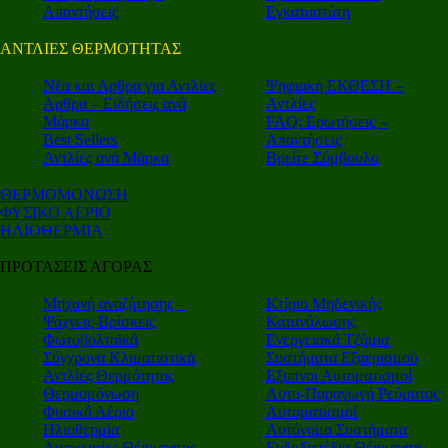
Απαντήσεις
Εγκαταστάτη
ΑΝΤΛΙΕΣ ΘΕΡΜΟΤΗΤΑΣ
Nέα και Αρθρα για Αντλίες
Ψηφιακή ΕΚΘΕΣΗ –
Αρθρα – Ειδήσεις ανά
Αντλίες
Μάρκα
FAQ: Ερωτήσεις –
Best Sellers
Απαντήσεις
Αντλίες ανά Μάρκα
Βρείτε Σύμβουλο
ΘΕΡΜΟΜΟΝΩΣΗ
ΦΥΣΙΚΟ ΑΕΡΙΟ
ΗΛΙΟΘΕΡΜΙΑ
ΠΡΟΤΑΣΕΙΣ ΑΓΟΡΑΣ
Μηχανή αναζήτησης –
Κτίρια Μηδενικής
Ψάχνεις-Βρίσκεις
Κατανάλωσης
Φωτοβολταϊκά
Ενεργειακά Τζάμια
Σύγχρονα Κλιματιστικά
Συστήματα Εξαερισμού
Αντλίες Θερμότητας
Εξυπνοι Αυτοματισμοί
Θερμομόνωση
Αυτο-Παραγωγή Ρεύματος
Φυσικό Αέριο
Αυτοματισμοί
Ηλιοθερμία
Αυτόνομα Συστήματα
Αυτονομίες Θέρμανσης
Ενδοδαπέδια Θέρμανση