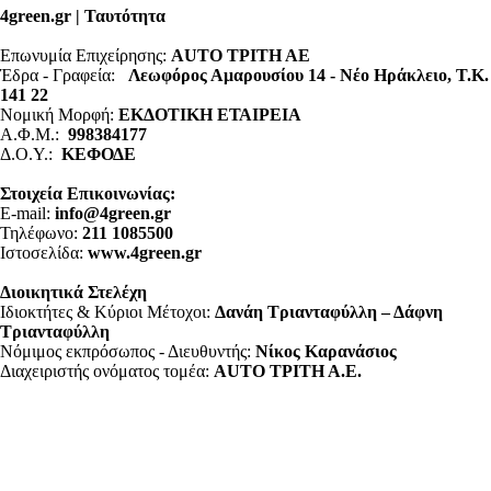
4green.gr | Ταυτότητα
Επωνυμία Επιχείρησης:
AUTO ΤΡΙΤΗ ΑΕ
Έδρα - Γραφεία:
Λεωφόρος Αμαρουσίου 14 - Νέο Ηράκλειο, Τ.Κ.
141 22
Νομική Μορφή:
ΕΚΔΟΤΙΚΗ ΕΤΑΙΡΕΙΑ
Α.Φ.Μ.:
998384177
Δ.Ο.Υ.:
ΚΕΦΟΔΕ
Στοιχεία Επικοινωνίας:
E-mail:
info@4green.gr
Τηλέφωνο:
211 1085500
Ιστοσελίδα:
www.4green.gr
Διοικητικά Στελέχη
Ιδιοκτήτες & Κύριοι Μέτοχοι:
Δανάη Τριανταφύλλη – Δάφνη
Τριανταφύλλη
Νόμιμος εκπρόσωπος - Διευθυντής:
Νίκος Καρανάσιος
Διαχειριστής ονόματος τομέα:
ΑUTO ΤΡΙΤΗ Α.Ε.