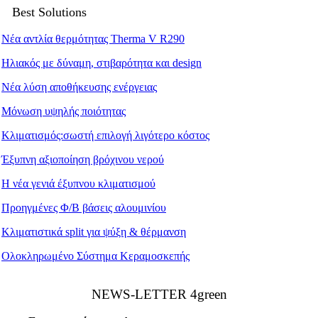
Best Solutions
Νέα αντλία θερμότητας Therma V R290
Ηλιακός με δύναμη, στιβαρότητα και design
Νέα λύση αποθήκευσης ενέργειας
Μόνωση υψηλής ποιότητας
Κλιματισμός:σωστή επιλογή λιγότερο κόστος
Έξυπνη αξιοποίηση βρόχινου νερού
Η νέα γενιά έξυπνου κλιματισμού
Προηγμένες Φ/Β βάσεις αλουμινίου
Κλιματιστικά split για ψύξη & θέρμανση
Ολοκληρωμένο Σύστημα Κεραμοσκεπής
ΝEWS-LETTER 4green