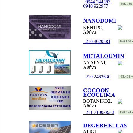
6944 544597,
106.239 
6940 922977
NANODOMI
ΚΕΝΤΡΟ,
Αθήνα
210 3629581
160.140 v
METALOUMIN
ΑΧΑΡΝΑΙ,
Αθήνα
210 2463630
93.404 vi
COCOON
ECOCLIMA
ΒΟΤΑΝΙΚΟΣ,
Αθήνα
211 7109382-3
158.694 v
DEGERHELLAS
ΑΓΙΟΙ