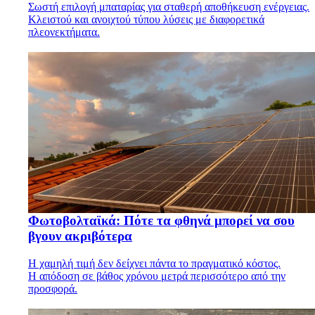
Σωστή επιλογή μπαταρίας για σταθερή αποθήκευση ενέργειας.
Κλειστού και ανοιχτού τύπου λύσεις με διαφορετικά
πλεονεκτήματα.
Φωτοβολταϊκά: Πότε τα φθηνά μπορεί να σου
βγουν ακριβότερα
Η χαμηλή τιμή δεν δείχνει πάντα το πραγματικό κόστος.
Η απόδοση σε βάθος χρόνου μετρά περισσότερο από την
προσφορά.