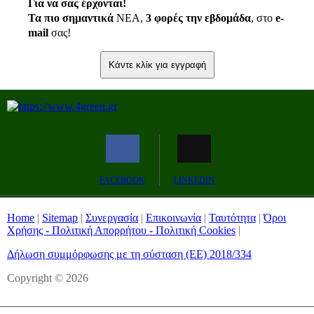
Για να σας έρχονται!
Τα πιο σημαντικά
ΝΕΑ,
3 φορές την εβδομάδα
, στο
e
-
mail
σας!
Κάντε κλίκ για εγγραφή
FACEBOOK
LINKEDIN
Home
|
Sitemap
|
Συνεργασία
|
Επικοινωνία
|
Ταυτότητα
|
Όροι
Χρήσης - Πολιτική Απορρήτου - Πολιτική Cookies
|
Δήλωση συμμόρφωσης με τη σύσταση (ΕΕ) 2018/334
Copyright © 2026