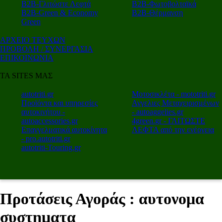
Β2Β-Γλιτώστε Λεφτά
Β2Β-Φωτοβολταϊκά
Β2Β-Green & Economy
Β2Β-Θέρμανση
Green
ΑΡΧΕΙΟ ΤΕΥΧΩΝ
ΠΡΟΒΟΛΗ / ΣΥΝΕΡΓΑΣΙΑ
ΕΠΙΚΟΙΝΩΝΙΑ
ΤΑ SITES ΜΑΣ
autotriti.gr
Μοτοσικλέτα - mototriti.gr
Προϊόντα και υπηρεσίες
Αγγελιες Μεταχειρισμένων
αυτοκινήτου -
- autoaggelies.gr
autoaccessories.gr
4green.gr - ΓΛΙΤΩΣΤΕ
Επαγγελματικά αυτοκίνητα
ΛΕΦΤΑ από την ενέργεια
- pro.autotriti.gr
autotriti-Touring.gr
Προτάσεις Αγοράς : αυτονομα
συστηματα