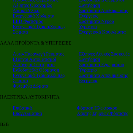
Λέβητες Οικονομίας
Συντήρηση
Δομικά Υλικά
Συστήματα Αποθήκευσης
Ενεργειακά Χρώματα
Ενέργειας
LED Φωτισμός
Συστήματα Νερού
Ενεργειακά Τζάκια/Σόμπες/
Υγραέριο
Σώματα
Ενεργειακά Κουφώματα
ΑΛΛΑ ΠΡΟΪΟΝΤΑ & ΥΠΗΡΕΣΙΕΣ
Αυτο-Παραγωγή Ρεύματος
Εξυπνες Λευκές Συσκευές
Εξυπνοι Αυτοματισμοί
Συντήρηση
Αυτόνομα Συστήματα
Συστήματα Εξαερισμού
Ενδοδαπέδια Θέρμανση
Υγραέριο
Ενεργειακά Τζάκια/Σόμπες/
Συστήματα Αποθήκευσης
Σώματα
Ενέργειας
Φυτεμένα Δώματα
ΗΛΕΚΤΡΙΚΑ ΑΥΤΟΚΙΝΗΤΑ
Επιβατικά
Φόρτιση Ηλεκτρικού
Επαγγελματικά
Χάρτης Σημείων Φόρτισης
Β2Β