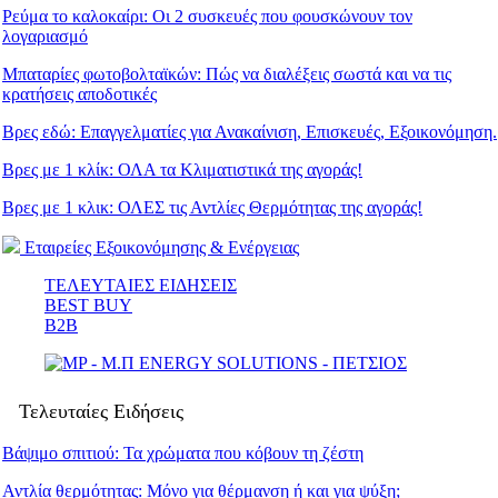
Ρεύμα το καλοκαίρι: Οι 2 συσκευές που φουσκώνουν τον
λογαριασμό
Μπαταρίες φωτοβολταϊκών: Πώς να διαλέξεις σωστά και να τις
κρατήσεις αποδοτικές
Βρες εδώ: Eπαγγελματίες για Ανακαίνιση, Επισκευές, Εξοικονόμηση.
Βρες με 1 κλίκ: ΟΛΑ τα Κλιματιστικά της αγοράς!
Βρες με 1 κλικ: ΟΛΕΣ τις Αντλίες Θερμότητας της αγοράς!
Εταιρείες Εξοικονόμησης & Ενέργειας
ΤΕΛΕΥΤΑΙΕΣ ΕΙΔΗΣΕΙΣ
BEST BUY
B2B
Τελευταίες Ειδήσεις
Βάψιμο σπιτιού: Τα χρώματα που κόβουν τη ζέστη
Αντλία θερμότητας: Μόνο για θέρμανση ή και για ψύξη;