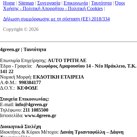
Home
|
Sitemap
|
Συνεργασία
|
Επικοινωνία
|
Ταυτότητα
|
Όροι
Χρήσης - Πολιτική Απορρήτου - Πολιτική Cookies
|
Δήλωση συμμόρφωσης με τη σύσταση (ΕΕ) 2018/334
Copyright © 2026
4green.gr | Ταυτότητα
Επωνυμία Επιχείρησης:
AUTO ΤΡΙΤΗ ΑΕ
Έδρα - Γραφεία:
Λεωφόρος Αμαρουσίου 14 - Νέο Ηράκλειο, Τ.Κ.
141 22
Νομική Μορφή:
ΕΚΔΟΤΙΚΗ ΕΤΑΙΡΕΙΑ
Α.Φ.Μ.:
998384177
Δ.Ο.Υ.:
ΚΕΦΟΔΕ
Στοιχεία Επικοινωνίας:
E-mail:
info@4green.gr
Τηλέφωνο:
211 1085500
Ιστοσελίδα:
www.4green.gr
Διοικητικά Στελέχη
Ιδιοκτήτες & Κύριοι Μέτοχοι:
Δανάη Τριανταφύλλη – Δάφνη