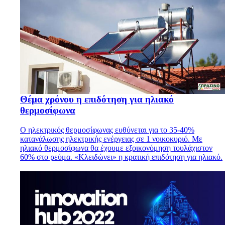
Θέμα χρόνου η επιδότηση για ηλιακό
θερμοσίφωνα
Ο ηλεκτρικός θερμοσίφωνας ευθύνεται για το 35-40%
κατανάλωσης ηλεκτρικής ενέργειας σε 1 νοικοκυριό. Με
ηλιακό θερμοσίφωνα θα έχουμε εξοικονόμηση τουλάχιστον
60% στο ρεύμα. «Κλειδώνει» η κρατική επιδότηση για ηλιακό.