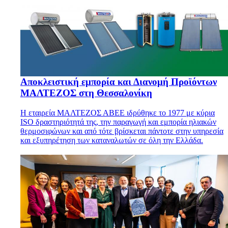
Αποκλειστική εμπορία και Διανομή Προϊόντων
ΜΑΛΤΕΖΟΣ στη Θεσσαλονίκη
Η εταιρεία ΜΑΛΤΕΖΟΣ ΑΒΕΕ ιδρύθηκε το 1977 με κύρια
ISO δραστηριότητά της, την παραγωγή και εμπορία ηλιακών
θερμοσιφώνων και από τότε βρίσκεται πάντοτε στην υπηρεσία
και εξυπηρέτηση των καταναλωτών σε όλη την Ελλάδα.