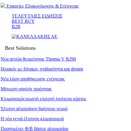
Εταιρείες Εξοικονόμησης & Ενέργειας
ΤΕΛΕΥΤΑΙΕΣ ΕΙΔΗΣΕΙΣ
BEST BUY
B2B
Best Solutions
Νέα αντλία θερμότητας Therma V R290
Ηλιακός με δύναμη, στιβαρότητα και design
Νέα λύση αποθήκευσης ενέργειας
Μόνωση υψηλής ποιότητας
Κλιματισμός:σωστή επιλογή λιγότερο κόστος
Έξυπνη αξιοποίηση βρόχινου νερού
Η νέα γενιά έξυπνου κλιματισμού
Προηγμένες Φ/Β βάσεις αλουμινίου