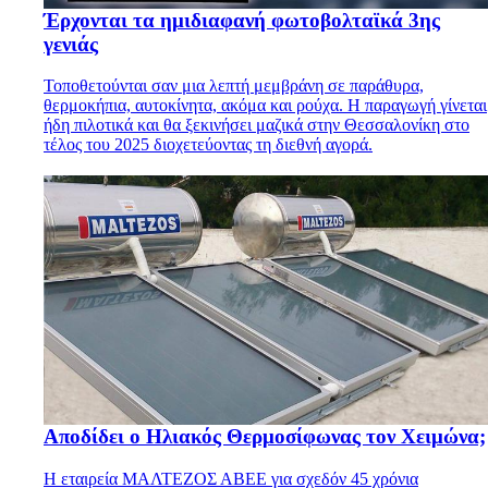
Έρχονται τα ημιδιαφανή φωτοβολταϊκά 3ης
γενιάς
Τοποθετούνται σαν μια λεπτή μεμβράνη σε παράθυρα,
θερμοκήπια, αυτοκίνητα, ακόμα και ρούχα. Η παραγωγή γίνεται
ήδη πιλοτικά και θα ξεκινήσει μαζικά στην Θεσσαλονίκη στο
τέλος του 2025 διοχετεύοντας τη διεθνή αγορά.
Αποδίδει ο Ηλιακός Θερμοσίφωνας τον Χειμώνα;
Η εταιρεία ΜΑΛΤΕΖΟΣ ΑΒΕΕ για σχεδόν 45 χρόνια