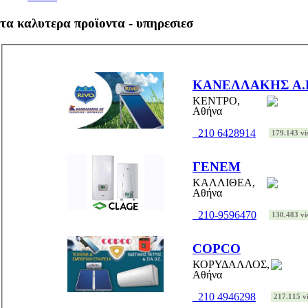
τα καλυτερα προϊοντα - υπηρεσιεσ
ΚΑΝΕΛΛΑΚΗΣ Α.
ΚΕΝΤΡΟ,
Αθήνα
210 6428914
179.143 vis
ΓΕΝΕΜ
ΚΑΛΛΙΘΕΑ,
Αθήνα
210-9596470
130.483 vis
COPCO
ΚΟΡΥΔΑΛΛΟΣ,
Αθήνα
210 4946298
217.115 vi