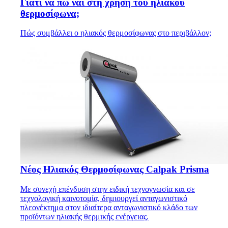
Γιατί να πω ναι στη χρήση του ηλιακού
θερμοσίφωνα;
Πώς συμβάλλει ο ηλιακός θερμοσίφωνας στο περιβάλλον;
Νέος Ηλιακός Θερμοσίφωνας Calpak Prisma
Με συνεχή επένδυση στην ειδική τεχνογνωσία και σε
τεχνολογική καινοτομία, δημιουργεί ανταγωνιστικό
πλεονέκτημα στον ιδιαίτερα ανταγωνιστικό κλάδο των
προϊόντων ηλιακής θερμικής ενέργειας.