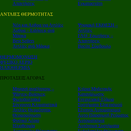
Απαντήσεις
Εγκαταστάτη
ΑΝΤΛΙΕΣ ΘΕΡΜΟΤΗΤΑΣ
Nέα και Αρθρα για Αντλίες
Ψηφιακή ΕΚΘΕΣΗ –
Αρθρα – Ειδήσεις ανά
Αντλίες
Μάρκα
FAQ: Ερωτήσεις –
Best Sellers
Απαντήσεις
Αντλίες ανά Μάρκα
Βρείτε Σύμβουλο
ΘΕΡΜΟΜΟΝΩΣΗ
ΦΥΣΙΚΟ ΑΕΡΙΟ
ΗΛΙΟΘΕΡΜΙΑ
ΠΡΟΤΑΣΕΙΣ ΑΓΟΡΑΣ
Μηχανή αναζήτησης –
Κτίρια Μηδενικής
Ψάχνεις-Βρίσκεις
Κατανάλωσης
Φωτοβολταϊκά
Ενεργειακά Τζάμια
Σύγχρονα Κλιματιστικά
Συστήματα Εξαερισμού
Αντλίες Θερμότητας
Εξυπνοι Αυτοματισμοί
Θερμομόνωση
Αυτο-Παραγωγή Ρεύματος
Φυσικό Αέριο
Αυτοματισμοί
Ηλιοθερμία
Αυτόνομα Συστήματα
Αυτονομίες Θέρμανσης
Ενδοδαπέδια Θέρμανση