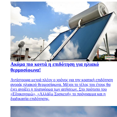
Ακόμα πιο κοντά η επιδότηση για ηλιακό
θερμοσίφωνα!
Αντίστροφα μετρά πλέον ο χρόνος για την κρατική επιδότηση
αγοράς ηλιακού θερμοσίφωνα. Μέχρι το τέλος του έτους θα
έχει ανοίξει η πλατφόρμα των αιτήσεων. Στο πρότυπο του
«Εξοικονομώ», «Αλλάζω Συσκευή» το πρόγραμμα και η
διαδικασία επιδότησης.