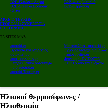
Β2Β-Γλιτώστε Λεφτά
Β2Β-Φωτοβολταϊκά
Β2Β-Green & Economy
Β2Β-Θέρμανση
Green
ΑΡΧΕΙΟ ΤΕΥΧΩΝ
ΠΡΟΒΟΛΗ / ΣΥΝΕΡΓΑΣΙΑ
ΕΠΙΚΟΙΝΩΝΙΑ
ΤΑ SITES ΜΑΣ
autotriti.gr
Μοτοσικλέτα - mototriti.gr
Προϊόντα και υπηρεσίες
Αγγελιες Μεταχειρισμένων
αυτοκινήτου -
- autoaggelies.gr
autoaccessories.gr
4green.gr - ΓΛΙΤΩΣΤΕ
Επαγγελματικά αυτοκίνητα
ΛΕΦΤΑ από την ενέργεια
- pro.autotriti.gr
autotriti-Touring.gr
Ηλιακοί θερμοσίφωνες /
Ηλιοθερμία