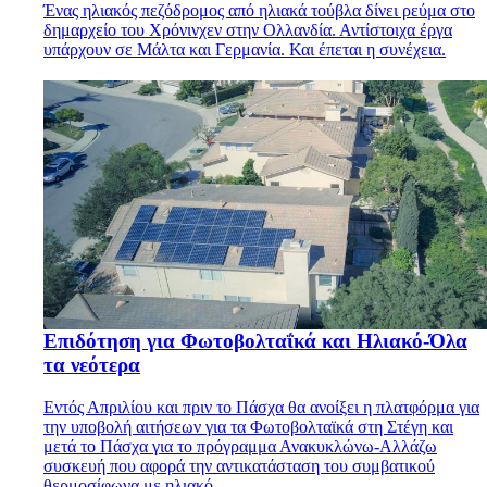
Ένας ηλιακός πεζόδρομος από ηλιακά τούβλα δίνει ρεύμα στο
δημαρχείο του Xρόνινχεν στην Ολλανδία. Αντίστοιχα έργα
υπάρχουν σε Μάλτα και Γερμανία. Και έπεται η συνέχεια.
Επιδότηση για Φωτοβολταΐκά και Ηλιακό-Όλα
τα νεότερα
Εντός Απριλίου και πριν το Πάσχα θα ανοίξει η πλατφόρμα για
την υποβολή αιτήσεων για τα Φωτοβολταϊκά στη Στέγη και
μετά το Πάσχα για το πρόγραμμα Ανακυκλώνω-Αλλάζω
συσκευή που αφορά την αντικατάσταση του συμβατικού
θερμοσίφωνα με ηλιακό.