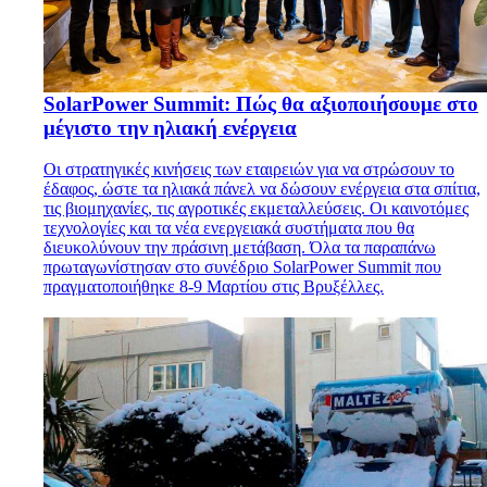
SolarPower Summit: Πώς θα αξιοποιήσουμε στο
μέγιστο την ηλιακή ενέργεια
Οι στρατηγικές κινήσεις των εταιρειών για να στρώσουν το
έδαφος, ώστε τα ηλιακά πάνελ να δώσουν ενέργεια στα σπίτια,
τις βιομηχανίες, τις αγροτικές εκμεταλλεύσεις. Οι καινοτόμες
τεχνολογίες και τα νέα ενεργειακά συστήματα που θα
διευκολύνουν την πράσινη μετάβαση. Όλα τα παραπάνω
πρωταγωνίστησαν στο συνέδριο SolarPower Summit που
πραγματοποιήθηκε 8-9 Μαρτίου στις Βρυξέλλες.