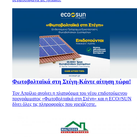
Φωτοβολταϊκά στη Στέγη-Κάντε αίτηση τώρα!
Τον Απρίλιο ανοίγει η πλατφόρμα του νέου επιδοτούμενου
προγράμματος «Φωτοβολταϊκά στη Στέγη» και η ECO//SUN
δίνει όλες τις πληροφορίες που χρειάζεστε.