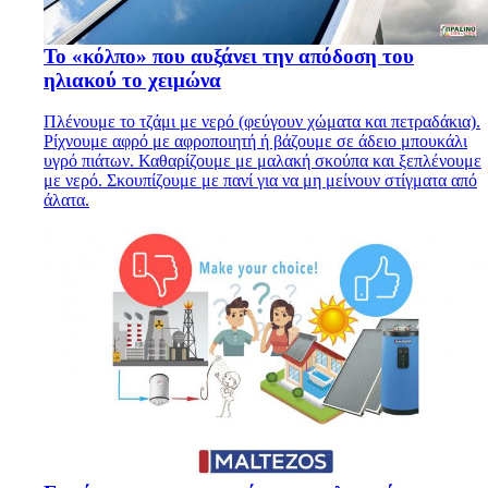
Το «κόλπο» που αυξάνει την απόδοση του
ηλιακού το χειμώνα
Πλένουμε το τζάμι με νερό (φεύγουν χώματα και πετραδάκια).
Ρίχνουμε αφρό με αφροποιητή ή βάζουμε σε άδειο μπουκάλι
υγρό πιάτων. Καθαρίζουμε με μαλακή σκούπα και ξεπλένουμε
με νερό. Σκουπίζουμε με πανί για να μη μείνουν στίγματα από
άλατα.