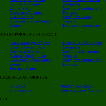
Λέβητες Οικονομίας
Συντήρηση
Δομικά Υλικά
Συστήματα Αποθήκευσης
Ενεργειακά Χρώματα
Ενέργειας
LED Φωτισμός
Συστήματα Νερού
Ενεργειακά Τζάκια/Σόμπες/
Υγραέριο
Σώματα
Ενεργειακά Κουφώματα
ΑΛΛΑ ΠΡΟΪΟΝΤΑ & ΥΠΗΡΕΣΙΕΣ
Αυτο-Παραγωγή Ρεύματος
Εξυπνες Λευκές Συσκευές
Εξυπνοι Αυτοματισμοί
Συντήρηση
Αυτόνομα Συστήματα
Συστήματα Εξαερισμού
Ενδοδαπέδια Θέρμανση
Υγραέριο
Ενεργειακά Τζάκια/Σόμπες/
Συστήματα Αποθήκευσης
Σώματα
Ενέργειας
Φυτεμένα Δώματα
ΗΛΕΚΤΡΙΚΑ ΑΥΤΟΚΙΝΗΤΑ
Επιβατικά
Φόρτιση Ηλεκτρικού
Επαγγελματικά
Χάρτης Σημείων Φόρτισης
Β2Β