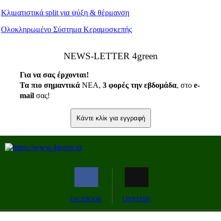
Κλιματιστικά split για ψύξη & θέρμανση
Ολοκληρωμένο Σύστημα Κεραμοσκεπής
ΝEWS-LETTER 4green
Για να σας έρχονται!
Τα πιο σημαντικά
ΝΕΑ,
3 φορές την εβδομάδα
, στο
e
-
mail
σας!
Κάντε κλίκ για εγγραφή
FACEBOOK
LINKEDIN