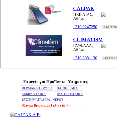
CALPAK
ΠΕΙΡΑΙΑΣ,
Αθήνα
210 9247250
94.576 vis
CLIMATISM
ΓΛΥΦΑΔΑ,
Αθήνα
210 8981130
118.845 vis
Experts για Προϊόντα - Υπηρεσίες
Mute
ΘΕΡΜΑΝΣΗ - ΨΥΞΗ
ΗΛΙΟΘΕΡΜΙΑ
ΔΟΜΙΚΑ ΥΛΙΚΑ
ΦΩΤΟΒΟΛΤΑΪΚΑ
ΣΥΣΤΗΜΑΤΑ ΑΕΡΑ - ΝΕΡΟΥ
Ψάχνεις; Βρίσκεις με 1 κλίκ
εδώ >>