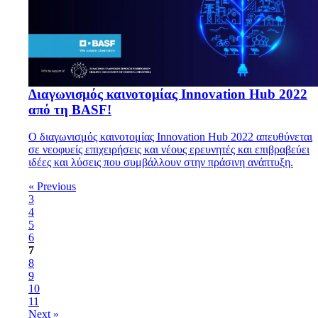
Διαγωνισμός καινοτομίας Innovation Hub 2022
από τη BASF!
Ο διαγωνισμός καινοτομίας Innovation Hub 2022 απευθύνεται
σε νεοφυείς επιχειρήσεις και νέους ερευνητές και επιβραβεύει
ιδέες και λύσεις που συμβάλλουν στην πράσινη ανάπτυξη.
« Previous
3
4
5
6
7
8
9
10
11
Next »