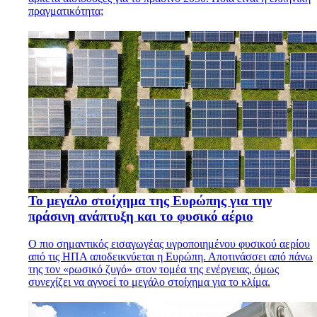
πραγματικότητα;
Το μεγάλο στοίχημα της Ευρώπης για την
πράσινη ανάπτυξη και το φυσικό αέριο
Ο πιο σημαντικός εισαγωγέας υγροποιημένου φυσικού αερίου
από τις ΗΠΑ αποδεικνύεται η Ευρώπη. Αποτινάσσει από πάνω
της τον «ρωσικό ζυγό» στον τομέα της ενέργειας, όμως
συνεχίζει να αγνοεί το μεγάλο στοίχημα για το κλίμα.