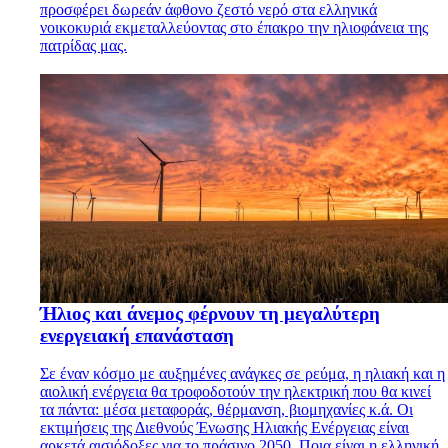
προσφέρει δωρεάν άφθονο ζεστό νερό στα ελληνικά
νοικοκυριά εκμεταλλεύοντας στο έπακρο την ηλιοφάνεια της
πατρίδας μας.
Ήλιος και άνεμος φέρνουν τη μεγαλύτερη
ενεργειακή επανάσταση
Σε έναν κόσμο με αυξημένες ανάγκες σε ρεύμα, η ηλιακή και η
αιολική ενέργεια θα τροφοδοτούν την ηλεκτρική που θα κινεί
τα πάντα: μέσα μεταφοράς, θέρμανση, βιομηχανίες κ.ά. Οι
εκτιμήσεις της Διεθνούς Ένωσης Ηλιακής Ενέργειας είναι
αρκετά αισιόδοξες για το πράσινο 2050. Ποια είναι η ελληνική