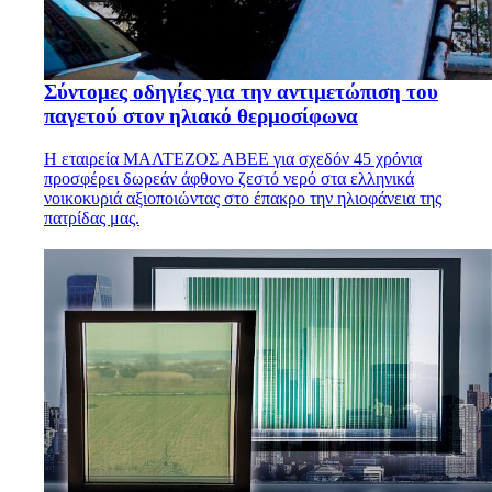
Σύντομες οδηγίες για την αντιμετώπιση του
παγετού στον ηλιακό θερμοσίφωνα
Η εταιρεία ΜΑΛΤΕΖΟΣ ΑΒΕΕ για σχεδόν 45 χρόνια
προσφέρει δωρεάν άφθονο ζεστό νερό στα ελληνικά
νοικοκυριά αξιοποιώντας στο έπακρο την ηλιοφάνεια της
πατρίδας μας.