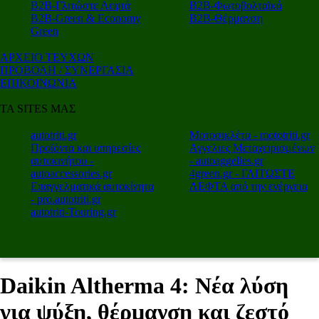
Β2Β-Γλιτώστε Λεφτά
Β2Β-Φωτοβολταϊκά
Β2Β-Green & Economy
Β2Β-Θέρμανση
Green
ΑΡΧΕΙΟ ΤΕΥΧΩΝ
ΠΡΟΒΟΛΗ / ΣΥΝΕΡΓΑΣΙΑ
ΕΠΙΚΟΙΝΩΝΙΑ
ΤΑ SITES ΜΑΣ
autotriti.gr
Μοτοσικλέτα - mototriti.gr
Προϊόντα και υπηρεσίες
Αγγελιες Μεταχειρισμένων
αυτοκινήτου -
- autoaggelies.gr
autoaccessories.gr
4green.gr - ΓΛΙΤΩΣΤΕ
Επαγγελματικά αυτοκίνητα
ΛΕΦΤΑ από την ενέργεια
- pro.autotriti.gr
autotriti-Touring.gr
Daikin Altherma 4: Νέα λύση
για ψύξη, θέρμανση και ζεστό