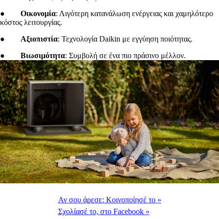
●
Οικονομία
: Λιγότερη κατανάλωση ενέργειας και χαμηλότερο
κόστος λειτουργίας.
●
Αξιοπιστία
: Τεχνολογία Daikin με εγγύηση ποιότητας.
●
Βιωσιμότητα
: Συμβολή σε ένα πιο πράσινο μέλλον.
Αν σου άρεσε:
Κοινοποίησέ το
»
Σχολίασέ το,
στο Facebook
»