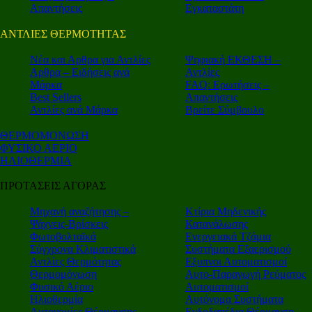
Απαντήσεις
Εγκαταστάτη
ΑΝΤΛΙΕΣ ΘΕΡΜΟΤΗΤΑΣ
Nέα και Αρθρα για Αντλίες
Ψηφιακή ΕΚΘΕΣΗ –
Αρθρα – Ειδήσεις ανά
Αντλίες
Μάρκα
FAQ: Ερωτήσεις –
Best Sellers
Απαντήσεις
Αντλίες ανά Μάρκα
Βρείτε Σύμβουλο
ΘΕΡΜΟΜΟΝΩΣΗ
ΦΥΣΙΚΟ ΑΕΡΙΟ
ΗΛΙΟΘΕΡΜΙΑ
ΠΡΟΤΑΣΕΙΣ ΑΓΟΡΑΣ
Μηχανή αναζήτησης –
Κτίρια Μηδενικής
Ψάχνεις-Βρίσκεις
Κατανάλωσης
Φωτοβολταϊκά
Ενεργειακά Τζάμια
Σύγχρονα Κλιματιστικά
Συστήματα Εξαερισμού
Αντλίες Θερμότητας
Εξυπνοι Αυτοματισμοί
Θερμομόνωση
Αυτο-Παραγωγή Ρεύματος
Φυσικό Αέριο
Αυτοματισμοί
Ηλιοθερμία
Αυτόνομα Συστήματα
Αυτονομίες Θέρμανσης
Ενδοδαπέδια Θέρμανση