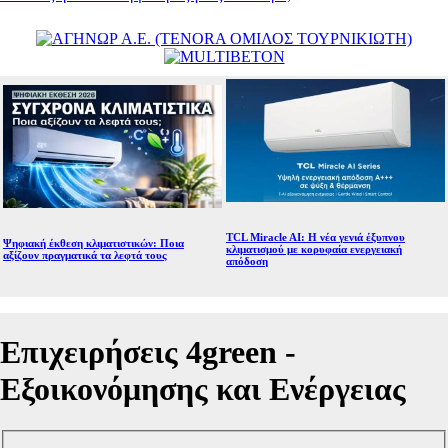
TCL Miracle AI: Η νέα γενιά έξυπνου
Ψηφιακή έκθεση κλιματιστικών: Ποια
κλιματισμού με κορυφαία ενεργειακή
αξίζουν πραγματικά τα λεφτά τους
απόδοση