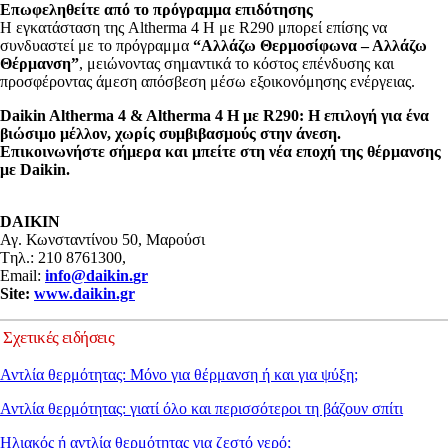
Επωφεληθείτε από το πρόγραμμα επιδότησης
Η εγκατάσταση της Altherma 4 H με R290 μπορεί επίσης να
συνδυαστεί με το πρόγραμμα
“Αλλάζω Θερμοσίφωνα – Αλλάζω
Θέρμανση”
, μειώνοντας σημαντικά το κόστος επένδυσης και
προσφέροντας άμεση απόσβεση μέσω εξοικονόμησης ενέργειας.
Daikin Altherma 4 & Altherma 4 H με R290: Η επιλογή για ένα
βιώσιμο μέλλον, χωρίς συμβιβασμούς στην άνεση.
Επικοινωνήστε σήμερα και μπείτε στη νέα εποχή της θέρμανσης
με Daikin.
DAIKIN
Αγ. Κωνσταντίνου 50, Μαρούσι
Tηλ.: 210 8761300,
Email:
info
@
daikin
.
gr
Site
:
www.daikin.gr
Σχετικές ειδήσεις
Αντλία θερμότητας: Μόνο για θέρμανση ή και για ψύξη;
Αντλία θερμότητας: γιατί όλο και περισσότεροι τη βάζουν σπίτι
Ηλιακός ή αντλία θερμότητας για ζεστό νερό;