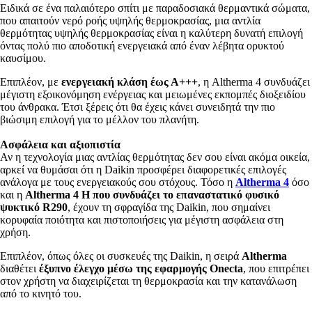
Ειδικά σε ένα παλαιότερο σπίτι με παραδοσιακά θερμαντικά σώματα,
που απαιτούν νερό ροής υψηλής θερμοκρασίας, μια αντλία
θερμότητας υψηλής θερμοκρασίας είναι η καλύτερη δυνατή επιλογή
όντας πολύ πιο αποδοτική ενεργειακά από έναν λέβητα ορυκτού
καυσίμου.
Επιπλέον, με
ενεργειακή κλάση έως Α+++
, η Altherma 4 συνδυάζει
μέγιστη εξοικονόμηση ενέργειας και μειωμένες εκπομπές διοξειδίου
του άνθρακα. Έτσι ξέρεις ότι θα έχεις κάνει συνειδητά την πιο
βιώσιμη επιλογή για το μέλλον του πλανήτη.
Ασφάλεια και αξιοπιστία
Αν η τεχνολογία μιας αντλίας θερμότητας δεν σου είναι ακόμα οικεία,
αρκεί να θυμάσαι ότι η Daikin προσφέρει διαφορετικές επιλογές
ανάλογα με τους ενεργειακούς σου στόχους. Τόσο η
Altherma 4
όσο
και η
Altherma 4 H που συνδυάζει το επαναστατικό φυσικό
ψυκτικό R290
, έχουν τη σφραγίδα της Daikin, που σημαίνει
κορυφαία ποιότητα και πιστοποιήσεις για μέγιστη ασφάλεια στη
χρήση.
Επιπλέον, όπως όλες οι συσκευές της Daikin, η σειρά
Altherma
διαθέτει
έξυπνο έλεγχο μέσω της εφαρμογής Onecta
, που επιτρέπει
στον χρήστη να διαχειρίζεται τη θερμοκρασία και την κατανάλωση
από το κινητό του.