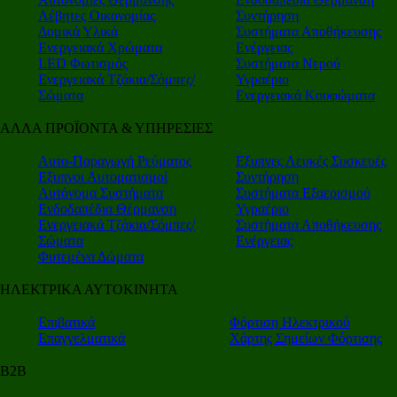
Λέβητες Οικονομίας
Συντήρηση
Δομικά Υλικά
Συστήματα Αποθήκευσης
Ενεργειακά Χρώματα
Ενέργειας
LED Φωτισμός
Συστήματα Νερού
Ενεργειακά Τζάκια/Σόμπες/
Υγραέριο
Σώματα
Ενεργειακά Κουφώματα
ΑΛΛΑ ΠΡΟΪΟΝΤΑ & ΥΠΗΡΕΣΙΕΣ
Αυτο-Παραγωγή Ρεύματος
Εξυπνες Λευκές Συσκευές
Εξυπνοι Αυτοματισμοί
Συντήρηση
Αυτόνομα Συστήματα
Συστήματα Εξαερισμού
Ενδοδαπέδια Θέρμανση
Υγραέριο
Ενεργειακά Τζάκια/Σόμπες/
Συστήματα Αποθήκευσης
Σώματα
Ενέργειας
Φυτεμένα Δώματα
ΗΛΕΚΤΡΙΚΑ ΑΥΤΟΚΙΝΗΤΑ
Επιβατικά
Φόρτιση Ηλεκτρικού
Επαγγελματικά
Χάρτης Σημείων Φόρτισης
Β2Β