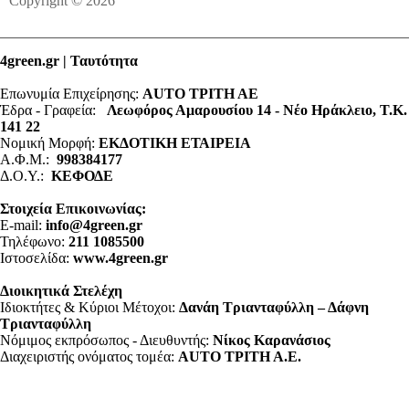
Copyright © 2026
4green.gr | Ταυτότητα
Επωνυμία Επιχείρησης:
AUTO ΤΡΙΤΗ ΑΕ
Έδρα - Γραφεία:
Λεωφόρος Αμαρουσίου 14 - Νέο Ηράκλειο, Τ.Κ.
141 22
Νομική Μορφή:
ΕΚΔΟΤΙΚΗ ΕΤΑΙΡΕΙΑ
Α.Φ.Μ.:
998384177
Δ.Ο.Υ.:
ΚΕΦΟΔΕ
Στοιχεία Επικοινωνίας:
E-mail:
info@4green.gr
Τηλέφωνο:
211 1085500
Ιστοσελίδα:
www.4green.gr
Διοικητικά Στελέχη
Ιδιοκτήτες & Κύριοι Μέτοχοι:
Δανάη Τριανταφύλλη – Δάφνη
Τριανταφύλλη
Νόμιμος εκπρόσωπος - Διευθυντής:
Νίκος Καρανάσιος
Διαχειριστής ονόματος τομέα:
ΑUTO ΤΡΙΤΗ Α.Ε.