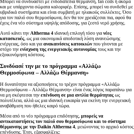
Μπορεί να συνδυαστεί με ενδοδαπέδια θέρμανση, fan coils ή ακόμα
και με υπάρχοντα σώματα καλοριφέρ. Επίσης, μπορεί να συνδεθεί με
υβριδικά συστήματα και είναι συμβατή με ηλιακούς συλλέκτες. Όσο
για τον παλιό σου θερμοσίφωνα, δεν θα τον χρειάζεσαι πια, αφού θα
έχεις ένα νέο σύστημα υψηλής απόδοσης, για ζεστό νερό χρήσης.
Αυτό κάνει την
Altherma 4
ιδανική επιλογή τόσο για
νέες
κατασκευές
, ως μια οικονομικά αποδοτική λύση ανανεώσιμης
ενέργειας, όσο και για
ανακαινίσεις κατοικιών
που γίνονται με
στόχο την
ενίσχυση της ενεργειακής αυτονομίας
τους και την
εξοικονόμηση κόστους.
Συνδύασέ την με το πρόγραμμα «Αλλάζω
Θερμοσίφωνα – Αλλάζω Θέρμανση»
Η δυνατότητα να αξιοποιήσεις το τρέχον πρόγραμμα «Αλλάζω
Θερμοσίφωνα – Αλλάζω Θέρμανση» είναι ένας λόγος παραπάνω για
να μη σκέφτεσαι την
επένδυση σε μια αντλία θερμότητας
ως
πολυτέλεια, αλλά ως μια ιδανική ευκαιρία για εκείνη την ενεργειακή
αναβάθμιση που ήθελες καιρό τώρα.
Μέσα από το νέο πρόγραμμα επιδότησης,
μπορείς να
αντικαταστήσεις τον παλιό σου θερμοσίφωνα και το σύστημα
θέρμανσης με την Daikin Altherma 4
, μειώνοντας το αρχικό κόστος
επένδυσης. Έτσι, εξασφαλίζεις: