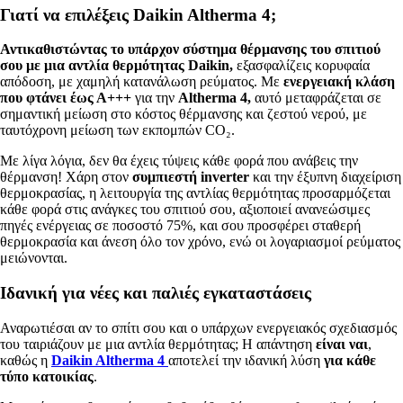
Γιατί να επιλέξεις Daikin Altherma 4;
Αντικαθιστώντας το υπάρχον σύστημα θέρμανσης του σπιτιού
σου με μια αντλία θερμότητας Daikin,
εξασφαλίζεις κορυφαία
απόδοση, με χαμηλή κατανάλωση ρεύματος. Με
ενεργειακή κλάση
που φτάνει έως Α+++
για την
Altherma 4,
αυτό μεταφράζεται σε
σημαντική μείωση στο κόστος θέρμανσης και ζεστού νερού, με
ταυτόχρονη μείωση των εκπομπών CO₂.
Με λίγα λόγια, δεν θα έχεις τύψεις κάθε φορά που ανάβεις την
θέρμανση! Χάρη στον
συμπιεστή inverter
και την έξυπνη διαχείριση
θερμοκρασίας, η λειτουργία της αντλίας θερμότητας προσαρμόζεται
κάθε φορά στις ανάγκες του σπιτιού σου, αξιοποιεί ανανεώσιμες
πηγές ενέργειας σε ποσοστό 75%, και σου προσφέρει σταθερή
θερμοκρασία και άνεση όλο τον χρόνο, ενώ οι λογαριασμοί ρεύματος
μειώνονται.
Ιδανική για νέες και παλιές εγκαταστάσεις
Αναρωτιέσαι αν το σπίτι σου και ο υπάρχων ενεργειακός σχεδιασμός
του ταιριάζουν με μια αντλία θερμότητας; Η απάντηση
είναι ναι
,
καθώς η
Daikin Altherma 4
αποτελεί την ιδανική λύση
για κάθε
τύπο κατοικίας
.