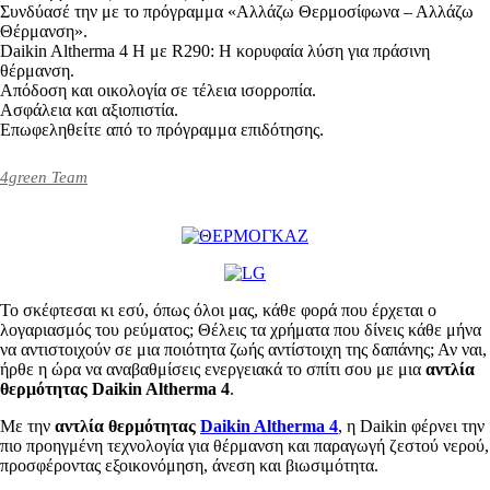
Συνδύασέ την με το πρόγραμμα «Αλλάζω Θερμοσίφωνα – Αλλάζω
Θέρμανση».
Daikin Altherma 4 H με R290: Η κορυφαία λύση για πράσινη
θέρμανση.
Απόδοση και οικολογία σε τέλεια ισορροπία.
Ασφάλεια και αξιοπιστία.
Επωφεληθείτε από το πρόγραμμα επιδότησης.
4green Team
Το σκέφτεσαι κι εσύ, όπως όλοι μας, κάθε φορά που έρχεται ο
λογαριασμός του ρεύματος; Θέλεις τα χρήματα που δίνεις κάθε μήνα
να αντιστοιχούν σε μια ποιότητα ζωής αντίστοιχη της δαπάνης; Αν ναι,
ήρθε η ώρα να αναβαθμίσεις ενεργειακά το σπίτι σου με μια
αντλία
θερμότητας Daikin Altherma 4
.
Με την
αντλία θερμότητας
Daikin Altherma 4
, η Daikin φέρνει την
πιο προηγμένη τεχνολογία για θέρμανση και παραγωγή ζεστού νερού,
προσφέροντας εξοικονόμηση, άνεση και βιωσιμότητα.