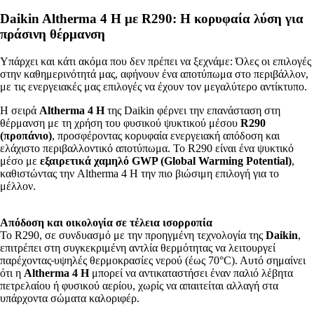
Daikin Altherma 4 H με R290: Η κορυφαία λύση για
πράσινη θέρμανση
Υπάρχει και κάτι ακόμα που δεν πρέπει να ξεχνάμε: Όλες οι επιλογές
στην καθημερινότητά μας, αφήνουν ένα αποτύπωμα στο περιβάλλον,
με τις ενεργειακές μας επιλογές να έχουν τον μεγαλύτερο αντίκτυπο.
Η σειρά
Altherma 4 H
της Daikin φέρνει την επανάσταση στη
θέρμανση με τη χρήση του φυσικού ψυκτικού μέσου
R290
(προπάνιο)
, προσφέροντας κορυφαία ενεργειακή απόδοση και
ελάχιστο περιβαλλοντικό αποτύπωμα. Το R290 είναι ένα ψυκτικό
μέσο με
εξαιρετικά χαμηλό GWP (Global Warming Potential)
,
καθιστώντας την Altherma 4 H την πιο βιώσιμη επιλογή για το
μέλλον.
Απόδοση και οικολογία σε τέλεια ισορροπία
Το R290, σε συνδυασμό με την προηγμένη τεχνολογία της
Daikin
,
επιτρέπει στη συγκεκριμένη αντλία θερμότητας να λειτουργεί
παρέχοντας
υψηλές θερμοκρασίες νερού (έως 70°C). Αυτό σημαίνει
ότι η
Altherma 4 Η
μπορεί να αντικαταστήσει έναν παλιό λέβητα
πετρελαίου ή φυσικού αερίου, χωρίς να απαιτείται αλλαγή στα
υπάρχοντα σώματα καλοριφέρ.