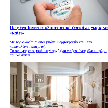
Πώς ένα Inverter κλιματιστικό ζεσταίνει χωρίς να
«καίει»
Με τεχνολογία inverter (πιάνει θερμοκρασία και μετά
καταναλώνει ελάχιστα).
Tο ανοίγεις στο φουλ στην αρχή (για να ζεστάνεις όλο το χώρο
που καλύπτει).