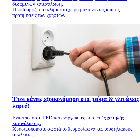
δεδομένων κατανάλωσης.
Προσαρμόζει το κλίμα στο χώρο μαθαίνοντας από τις
προτιμήσεις των χρηστών.
Έτσι κάνεις εξοικονόμηση στο ρεύμα & γλιτώνεις
λεφτά!
Εγκαταστήστε LED και ενεργειακές συσκευές χαμηλής
κατανάλωσης.
Χρησιμοποιήστε σωστά το θερμοσίφωνα και τους ηλιακούς
συλλέκτες.