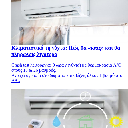
Κλιματιστικό τη νύχτα: Πώς θα «καις» και θα
πληρώνεις λιγότερα
Crash test λειτουργίας 9 ωρών (νύχτα) με θερμοκρασία A/C
στους 18 & 26 βαθμούς.
Αν έχει υγρασία στο δωμάτιο κατεβάζεις άλλον 1 βαθμό στο
A/C.