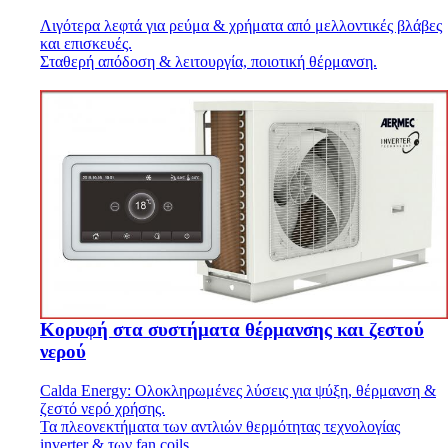
Λιγότερα λεφτά για ρεύμα & χρήματα από μελλοντικές βλάβες
και επισκευές.
Σταθερή απόδοση & λειτουργία, ποιοτική θέρμανση.
Κορυφή στα συστήματα θέρμανσης και ζεστού
νερού
Calda Energy: Ολοκληρωμένες λύσεις για ψύξη, θέρμανση &
ζεστό νερό χρήσης.
Τα πλεονεκτήματα των αντλιών θερμότητας τεχνολογίας
inverter & των fan coils.