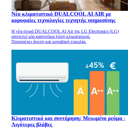
Νέο κλιματιστικό DUALCOOL AI AIR με
κορυφαίες τεχνολογίες τεχνητής νοημοσύνης
Η νέα σειρά DUALCOOL AI Air της LG Electronics (LG)
αποτελεί μία καινοτόμα λύση κλιματισμού.
Προσφέρει άνεση και μοναδική ευκολία.
Κλιματιστικό και συντήρηση: Μειωμένο ρεύμα -
Λιγότερες βλάβες