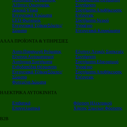
Λέβητες Οικονομίας
Συντήρηση
Δομικά Υλικά
Συστήματα Αποθήκευσης
Ενεργειακά Χρώματα
Ενέργειας
LED Φωτισμός
Συστήματα Νερού
Ενεργειακά Τζάκια/Σόμπες/
Υγραέριο
Σώματα
Ενεργειακά Κουφώματα
ΑΛΛΑ ΠΡΟΪΟΝΤΑ & ΥΠΗΡΕΣΙΕΣ
Αυτο-Παραγωγή Ρεύματος
Εξυπνες Λευκές Συσκευές
Εξυπνοι Αυτοματισμοί
Συντήρηση
Αυτόνομα Συστήματα
Συστήματα Εξαερισμού
Ενδοδαπέδια Θέρμανση
Υγραέριο
Ενεργειακά Τζάκια/Σόμπες/
Συστήματα Αποθήκευσης
Σώματα
Ενέργειας
Φυτεμένα Δώματα
ΗΛΕΚΤΡΙΚΑ ΑΥΤΟΚΙΝΗΤΑ
Επιβατικά
Φόρτιση Ηλεκτρικού
Επαγγελματικά
Χάρτης Σημείων Φόρτισης
Β2Β