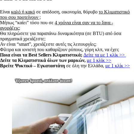
Είναι
καλό ή κακό
σε απόδοση, οικονομία, θόρυβο
το Κλιματιστικό
που σου προτείνουν ;
Μήπως “καίει” τόσο που σε
4 χρόνια είναι σαν να το ξανα -
αγοράζεις;
Θα πληρώσετε για παραπάνω δυναμικότητα (σε BTU) από όσα
πραγματικά χρειάζεστε;
Αν είναι “smart”, χρειάζεστε αυτές τις λειτουργίες;
Φίλτρα και ιονιστή που καθαρίζουν ρύπους, γύρη κλπ, να έχει;
Ποια είναι τα
Best Sellers Κλιματιστικά;
Δείτε τα με 1 κλίκ
>>
Δείτε τα Κλιματιστικά όλων των μαρκών,
με 1 κλίκ
>>
Βρείτε Ψυκτικό – Εγκαταστάτη
σε όλη την Ελλάδα,
με 1 κλίκ
>>