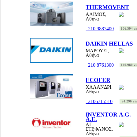
THERMOVENT
ΑΛΙΜΟΣ,
Αθήνα
210 9887400
106.594 vis
DAIKIN HELLAS
ΜΑΡΟΥΣΙ,
Αθήνα
210 8761300
140.980 vis
ECOFER
ΧΑΛΑΝΔΡΙ,
Αθήνα
2106715510
94.296 vis
INVENTOR A.G.
Α.Ε.
ΑΓ.
ΣΤΕΦΑΝΟΣ,
Αθήνα