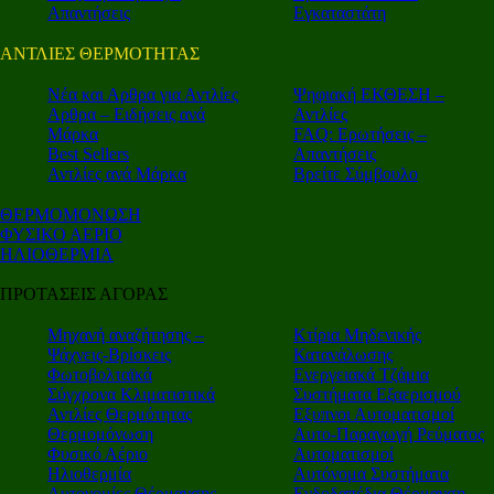
Απαντήσεις
Εγκαταστάτη
ΑΝΤΛΙΕΣ ΘΕΡΜΟΤΗΤΑΣ
Nέα και Αρθρα για Αντλίες
Ψηφιακή ΕΚΘΕΣΗ –
Αρθρα – Ειδήσεις ανά
Αντλίες
Μάρκα
FAQ: Ερωτήσεις –
Best Sellers
Απαντήσεις
Αντλίες ανά Μάρκα
Βρείτε Σύμβουλο
ΘΕΡΜΟΜΟΝΩΣΗ
ΦΥΣΙΚΟ ΑΕΡΙΟ
ΗΛΙΟΘΕΡΜΙΑ
ΠΡΟΤΑΣΕΙΣ ΑΓΟΡΑΣ
Μηχανή αναζήτησης –
Κτίρια Μηδενικής
Ψάχνεις-Βρίσκεις
Κατανάλωσης
Φωτοβολταϊκά
Ενεργειακά Τζάμια
Σύγχρονα Κλιματιστικά
Συστήματα Εξαερισμού
Αντλίες Θερμότητας
Εξυπνοι Αυτοματισμοί
Θερμομόνωση
Αυτο-Παραγωγή Ρεύματος
Φυσικό Αέριο
Αυτοματισμοί
Ηλιοθερμία
Αυτόνομα Συστήματα
Αυτονομίες Θέρμανσης
Ενδοδαπέδια Θέρμανση