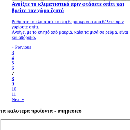
Ανοίξτε το κλιματιστικό πριν φτάσετε σπίτι και
βρείτε τον χώρο ζεστό
Ρυθμίστε το κλιματιστικό στη θερμοκρασία που θέλετε πριν
γυρίσετε σπίτι.
Ανοίγει με το κινητό από μακριά, καίει τα μισά σε ρεύμα, είναι
και αθόρυβο.
« Previous
3
4
5
6
7
8
9
10
11
Next »
τα καλυτερα προϊοντα - υπηρεσιεσ