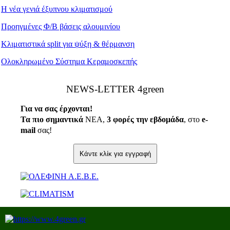
Η νέα γενιά έξυπνου κλιματισμού
Προηγμένες Φ/Β βάσεις αλουμινίου
Κλιματιστικά split για ψύξη & θέρμανση
Ολοκληρωμένο Σύστημα Κεραμοσκεπής
ΝEWS-LETTER 4green
Για να σας έρχονται!
Τα πιο σημαντικά
ΝΕΑ,
3 φορές την εβδομάδα
, στο
e
-
mail
σας!
Κάντε κλίκ για εγγραφή