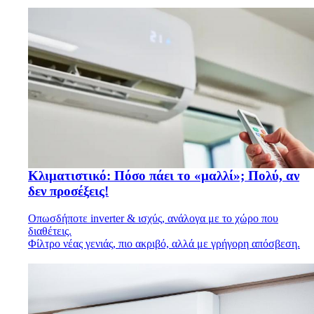
Κλιματιστικό: Πόσο πάει το «μαλλί»; Πολύ, αν
δεν προσέξεις!
Οπωσδήποτε inverter & ισχύς, ανάλογα με το χώρο που
διαθέτεις.
Φίλτρο νέας γενιάς, πιο ακριβό, αλλά με γρήγορη απόσβεση.