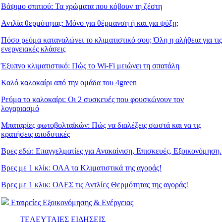
Βάψιμο σπιτιού: Τα χρώματα που κόβουν τη ζέστη
Αντλία θερμότητας: Μόνο για θέρμανση ή και για ψύξη;
Πόσο ρεύμα καταναλώνει το κλιματιστικό σου; Όλη η αλήθεια για τις
ενεργειακές κλάσεις
Έξυπνο κλιματιστικό: Πώς το Wi-Fi μειώνει τη σπατάλη
Καλό καλοκαίρι από την ομάδα του 4green
Ρεύμα το καλοκαίρι: Οι 2 συσκευές που φουσκώνουν τον
λογαριασμό
Μπαταρίες φωτοβολταϊκών: Πώς να διαλέξεις σωστά και να τις
κρατήσεις αποδοτικές
Βρες εδώ: Eπαγγελματίες για Ανακαίνιση, Επισκευές, Εξοικονόμηση.
Βρες με 1 κλίκ: ΟΛΑ τα Κλιματιστικά της αγοράς!
Βρες με 1 κλικ: ΟΛΕΣ τις Αντλίες Θερμότητας της αγοράς!
Εταιρείες Εξοικονόμησης & Ενέργειας
ΤΕΛΕΥΤΑΙΕΣ ΕΙΔΗΣΕΙΣ