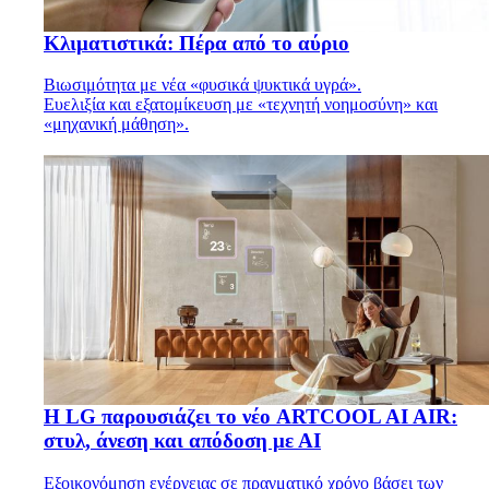
Κλιματιστικά: Πέρα από το αύριο
Βιωσιμότητα με νέα «φυσικά ψυκτικά υγρά».
Ευελιξία και εξατομίκευση με «τεχνητή νοημοσύνη» και
«μηχανική μάθηση».
Η LG παρουσιάζει το νέο ARTCOOL AI AIR:
στυλ, άνεση και απόδοση με ΑΙ
Εξοικονόμηση ενέργειας σε πραγματικό χρόνο βάσει των