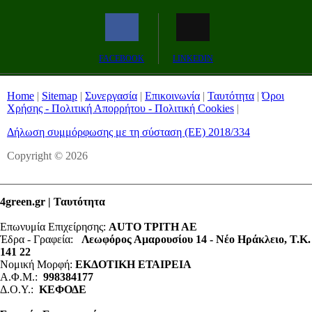
FACEBOOK
LINKEDIN
Home
|
Sitemap
|
Συνεργασία
|
Επικοινωνία
|
Ταυτότητα
|
Όροι
Χρήσης - Πολιτική Απορρήτου - Πολιτική Cookies
|
Δήλωση συμμόρφωσης με τη σύσταση (ΕΕ) 2018/334
Copyright © 2026
4green.gr | Ταυτότητα
Επωνυμία Επιχείρησης:
AUTO ΤΡΙΤΗ ΑΕ
Έδρα - Γραφεία:
Λεωφόρος Αμαρουσίου 14 - Νέο Ηράκλειο, Τ.Κ.
141 22
Νομική Μορφή:
ΕΚΔΟΤΙΚΗ ΕΤΑΙΡΕΙΑ
Α.Φ.Μ.:
998384177
Δ.Ο.Υ.:
ΚΕΦΟΔΕ