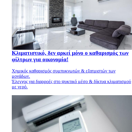
Κλιματιστικό, δεν αρκεί μόνο ο καθαρισμός των
φίλτρων για οικονομία!
Χημικός καθαρισμός συμπυκνωτών & εξατμιστών των
μονάδων.
Έλεγχος για διαρροές στο ψυκτικό μέσο & δίκτυα κλιματισμού
με νερό.