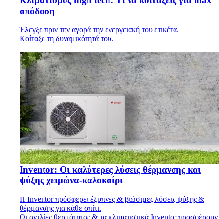
Κλιματισμός high tech: Τι να κοιτάξεις για max
απόδοση
Έλεγξε πριν την αγορά την ενεργειακή του ετικέτα.
Κοίταξε τη δυναμικότητά του.
Inventor: Οι καλύτερες λύσεις θέρμανσης και
ψύξης χειμώνα-καλοκαίρι
H Inventor πρόσφερει έξυπνες & βιώσιμες λύσεις ψύξης &
θέρμανσης για κάθε σπίτι.
Οι αντλίες θερμότητας & τα κλιματιστικά Inventor προσφέρουν