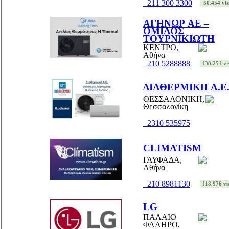
211 300 3300
50.454 vis
ΑΓΗΝΩΡ ΑΕ –
ΟΜΙΛΟΣ
ΤΟΥΡΝΙΚΙΩΤΗ
ΚΕΝΤΡΟ,
Αθήνα
210 5288888
138.251 vis
ΔΙΑΘΕΡΜΙΚΗ Α.Ε
ΘΕΣΣΑΛΟΝΙΚΗ,
Θεσσαλονίκη
2310 535975
CLIMATISM
ΓΛΥΦΑΔΑ,
Αθήνα
210 8981130
118.976 vis
LG
ΠΑΛΑΙΟ
ΦΑΛΗΡΟ,