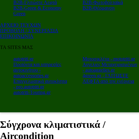
Β2Β-Γλιτώστε Λεφτά
Β2Β-Φωτοβολταϊκά
Β2Β-Green & Economy
Β2Β-Θέρμανση
Green
ΑΡΧΕΙΟ ΤΕΥΧΩΝ
ΠΡΟΒΟΛΗ / ΣΥΝΕΡΓΑΣΙΑ
ΕΠΙΚΟΙΝΩΝΙΑ
ΤΑ SITES ΜΑΣ
autotriti.gr
Μοτοσικλέτα - mototriti.gr
Προϊόντα και υπηρεσίες
Αγγελιες Μεταχειρισμένων
αυτοκινήτου -
- autoaggelies.gr
autoaccessories.gr
4green.gr - ΓΛΙΤΩΣΤΕ
Επαγγελματικά αυτοκίνητα
ΛΕΦΤΑ από την ενέργεια
- pro.autotriti.gr
autotriti-Touring.gr
Σύγχρονα κλιματιστικά /
Aircondition