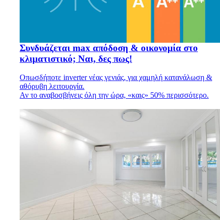
Συνδυάζεται max απόδοση & οικονομία στο
κλιματιστικό; Ναι, δες πως!
Οπωσδήποτε inverter νέας γενιάς, για χαμηλή κατανάλωση &
αθόρυβη λειτουργία.
Αν το αναβοσβήνεις όλη την ώρα, «καις» 50% περισσότερο.