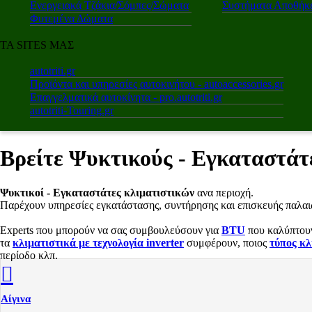
Ενεργειακά Τζάκια/Σόμπες/Σώματα
Συστήματα Αποθήκε
Φυτεμένα Δώματα
ΤΑ SITES ΜΑΣ
autotriti.gr
Προϊόντα και υπηρεσίες αυτοκινήτου - autoaccessories.gr
Επαγγελματικά αυτοκίνητα - pro.autotriti.gr
autotriti-Touring.gr
Βρείτε Ψυκτικούς - Εγκαταστάτ
Ψυκτικοί - Εγκαταστάτες κλιματιστικών
ανα περιοχή.
Παρέχουν υπηρεσίες εγκατάστασης, συντήρησης και επισκευής παλα
Εxperts που μπορούν να σας συμβουλεύσουν για
BTU
που καλύπτουν 
τα
κλιματιστικά με τεχνολογία inverter
συμφέρουν, ποιος
τύπος κλ
περίοδο κλπ.
Αίγινα