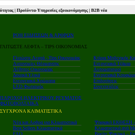
τα-Υπηρεσίες εξοικονόμησης |
Β2Β νέα |
Autotriti.gr |
Mototriti.gr |
E
ΡΟΗ ΕΙΔΗΣΕΩΝ & ΑΡΘΡΩΝ
ΓΛΙΤΩΣΤΕ ΛΕΦΤΑ – TIPS ΟΙΚΟΝΟΜΙΑΣ
Γλιτώστε Λεφτά - Tips Οικονομίας
Κτίρια Μηδενικής Κ
Αυτονομίες Θέρμανσης
Ενεργειακά Τζάμια
Λέβητες Οικονομίας
Αυτοματισμοί
Δομικά Υλικά
Ενεργειακά Κουφώμ
Ενεργειακά Χρώματα
Επιδοτήσεις
LED Φωτισμός
Συνεντεύξεις
ΠΑΡΟΧΟΙ ΗΛΕΚΤΡΙΚΟΥ ΡΕΥΜΑΤΟΣ
ΦΩΤΟΒΟΛΤΑΙΚΑ
ΣΥΓΧΡΟΝΑ ΚΛΙΜΑΤΙΣΤΙΚΑ
Νέα και Aρθρα για Κλιματιστικά
Ψηφιακή ΕΚΘΕΣΗ – 
Best Sellers Κλιματιστικά
Κλιματιστικά ανά Μ
FAQ
Βρείτε Ψυκτικό – Ε