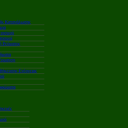
κής Κατανάλωσης
μια
ερισμού
τισμοί
 Ρεύματος
ήματα
έρμανση
θήκευσης Ενέργειας
ού
υφώματα
σκευές
σμού