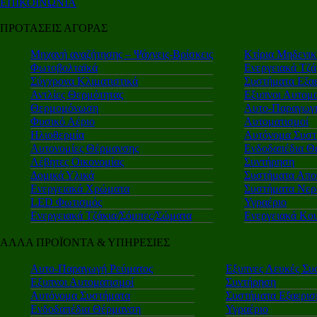
ΕΠΙΚΟΙΝΩΝΙΑ
ΠΡΟΤΑΣΕΙΣ ΑΓΟΡΑΣ
Μηχανή αναζήτησης – Ψάχνεις-Βρίσκεις
Κτίρια Μηδενι
Φωτοβολταϊκά
Ενεργειακά Τζά
Σύγχρονα Κλιματιστικά
Συστήματα Εξα
Αντλίες Θερμότητας
Εξυπνοι Αυτομα
Θερμομόνωση
Αυτο-Παραγωγή
Φυσικό Αέριο
Αυτοματισμοί
Ηλιοθερμία
Αυτόνομα Συστ
Αυτονομίες Θέρμανσης
Ενδοδαπέδια Θ
Λέβητες Οικονομίας
Συντήρηση
Δομικά Υλικά
Συστήματα Απο
Ενεργειακά Χρώματα
Συστήματα Νερ
LED Φωτισμός
Υγραέριο
Ενεργειακά Τζάκια/Σόμπες/Σώματα
Ενεργειακά Κο
ΑΛΛΑ ΠΡΟΪΟΝΤΑ & ΥΠΗΡΕΣΙΕΣ
Αυτο-Παραγωγή Ρεύματος
Εξυπνες Λευκές Συ
Εξυπνοι Αυτοματισμοί
Συντήρηση
Αυτόνομα Συστήματα
Συστήματα Εξαερι
Ενδοδαπέδια Θέρμανση
Υγραέριο