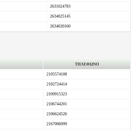
2631024783
2634025145
2634020160
ΤΗΛΕΦΩΝΟ
2105574108
2102724414
2109915323
2106744201
2106624526
2167006099