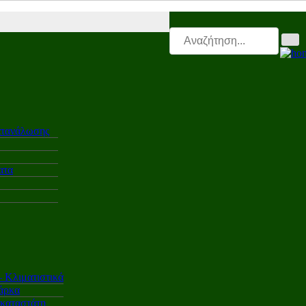
lectro.triti |
Leasing.triti |
Mega & Elk Test |
After Sales |
Επαγγελματ
ατανάλωσης
ατα
Κλιματιστικά
άρκα
γκαταστάτη