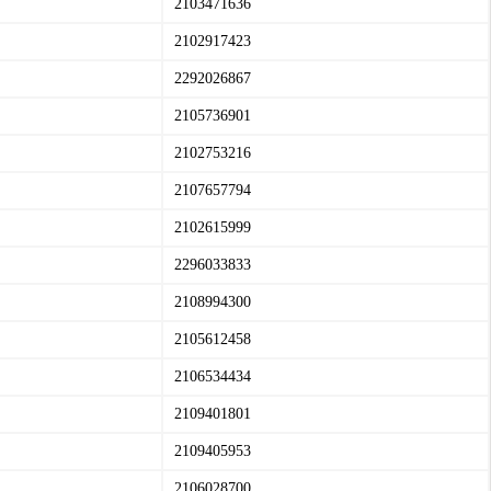
2103471636
2102917423
2292026867
2105736901
2102753216
2107657794
2102615999
2296033833
2108994300
2105612458
2106534434
2109401801
2109405953
2106028700