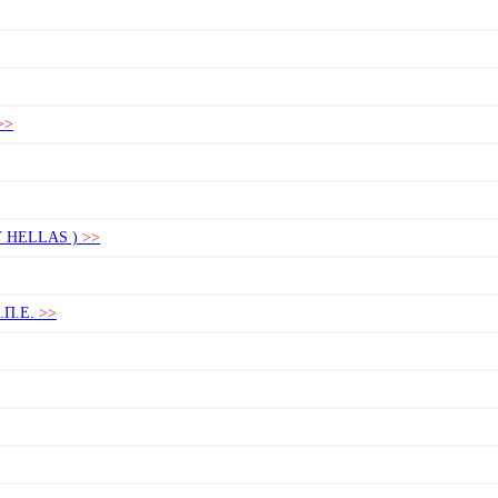
>>
 HELLAS )
>>
Π.Ε.
>>