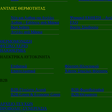
ΑΝΤΛΙΕΣ ΘΕΡΜΟΤΗΤΑΣ
Nέα και Αρθρα για Αντλίες
Ψηφιακή ΕΚΘΕΣΗ – Αντλ
Αρθρα – Ειδήσεις ανά Μάρκα
FAQ
Best Sellers
Βρείτε Σύμβουλο
Αντλίες ανά Μάρκα
ΘΕΡΜΟΜΟΝΩΣΗ
ΦΥΣΙΚΟ ΑΕΡΙΟ
ΗΛΙΟΘΕΡΜΙΑ
ΗΛΕΚΤΡΙΚΑ ΑΥΤΟΚΙΝΗΤΑ
Επιβατικά
Φόρτιση Ηλεκτρικού
Επαγγελματικά
Χάρτης Σημείων Φόρτισης
Β2Β
Β2Β-Γλιτώστε Λεφτά
Β2Β-Φωτοβολταϊκά
Β2Β-Green & Economy Green
Β2Β-Θέρμανση
ΑΡΧΕΙΟ ΤΕΥΧΩΝ
ΠΡΟΒΟΛΗ / ΣΥΝΕΡΓΑΣΙΑ