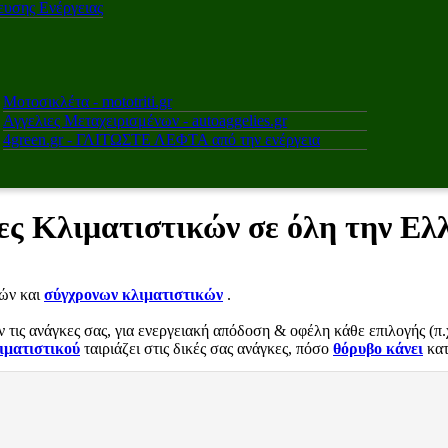
υσης Ενέργειας
Μοτοσικλέτα - mototriti.gr
Αγγελιες Μεταχειρισμένων - autoaggelies.gr
4green.gr - ΓΛΙΤΩΣΤΕ ΛΕΦΤΑ από την ενέργεια
ες Κλιματιστικών σε όλη την Ελ
ιών και
σύγχρονων κλιματιστικών
.
τις ανάγκες σας, για ενεργειακή απόδοση & οφέλη κάθε επιλογής (π.χ
ιματιστικού
ταιριάζει στις δικές σας ανάγκες, πόσο
θόρυβο κάνει
κατ