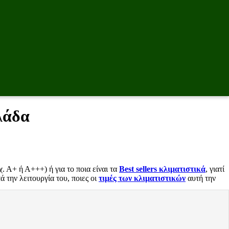
λάδα
. Α+ ή Α+++) ή για το ποια είναι τα
Best sellers κλιματιστικά
, γιατί
ά την λειτουργία του, ποιες οι
τιμές των κλιματιστικών
αυτή την