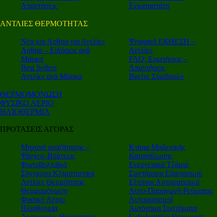
Απαντήσεις
Εγκαταστάτη
ΑΝΤΛΙΕΣ ΘΕΡΜΟΤΗΤΑΣ
Nέα και Αρθρα για Αντλίες
Ψηφιακή ΕΚΘΕΣΗ –
Αρθρα – Ειδήσεις ανά
Αντλίες
Μάρκα
FAQ: Ερωτήσεις –
Best Sellers
Απαντήσεις
Αντλίες ανά Μάρκα
Βρείτε Σύμβουλο
ΘΕΡΜΟΜΟΝΩΣΗ
ΦΥΣΙΚΟ ΑΕΡΙΟ
ΗΛΙΟΘΕΡΜΙΑ
ΠΡΟΤΑΣΕΙΣ ΑΓΟΡΑΣ
Μηχανή αναζήτησης –
Κτίρια Μηδενικής
Ψάχνεις-Βρίσκεις
Κατανάλωσης
Φωτοβολταϊκά
Ενεργειακά Τζάμια
Σύγχρονα Κλιματιστικά
Συστήματα Εξαερισμού
Αντλίες Θερμότητας
Εξυπνοι Αυτοματισμοί
Θερμομόνωση
Αυτο-Παραγωγή Ρεύματος
Φυσικό Αέριο
Αυτοματισμοί
Ηλιοθερμία
Αυτόνομα Συστήματα
Αυτονομίες Θέρμανσης
Ενδοδαπέδια Θέρμανση