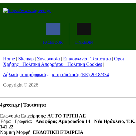
Remaining
-0:00
Fullscreen
FACEBOOK
LINKEDIN
Time
Home
|
Sitemap
|
Συνεργασία
|
Επικοινωνία
|
Ταυτότητα
|
Όροι
Χρήσης - Πολιτική Απορρήτου - Πολιτική Cookies
|
Δήλωση συμμόρφωσης με τη σύσταση (ΕΕ) 2018/334
Copyright © 2026
4green.gr | Ταυτότητα
Επωνυμία Επιχείρησης:
AUTO ΤΡΙΤΗ ΑΕ
Έδρα - Γραφεία:
Λεωφόρος Αμαρουσίου 14 - Νέο Ηράκλειο, Τ.Κ.
141 22
Νομική Μορφή:
ΕΚΔΟΤΙΚΗ ΕΤΑΙΡΕΙΑ