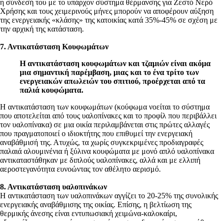
η σύνδεσή του με το υπάρχον σύστημα θέρμανσης για Ζεστό Νερό
Χρήσης και τους χειμερινούς μήνες μπορούν να αποφέρουν αύξηση
της ενεργειακής «κλάσης» της κατοικίας κατά 35%-45% σε σχέση με
την αρχική της κατάσταση.
7. Αντικατάσταση Κουφωμάτων
Η αντικατάσταση κουφωμάτων και τζαμιών είναι ακόμα
μια σημαντική παρέμβαση, μιας και το ένα τρίτο των
ενεργειακών απωλειών του σπιτιού, προέρχεται από τα
παλιά κουφώματα.
Η αντικατάσταση των κουφωμάτων (κούφωμα νοείται το σύστημα
που αποτελείται από τους υαλοπίνακες και το προφίλ που περιβάλλει
τον υαλοπίνακα) σε μια οικία περιλαμβάνεται στις πρώτες αλλαγές
που πραγματοποιεί ο ιδιοκτήτης που επιθυμεί την ενεργειακή
αναβάθμισή της. Ατυχώς, τα χωρίς συγκεκριμένες προδιαγραφές
παλαιά αλουμινένια ή ξύλινα κουφώματα με μονό απλό υαλοπίνακα
αντικαταστάθηκαν με διπλούς υαλοπίνακες, αλλά και με ελλιπή
αεροστεγανότητα ευνοώντας τον αθέλητο αερισμό.
8. Αντικατάσταση υαλοπινάκων
Η αντικατάσταση των υαλοπινάκων αγγίζει το 20-25% της συνολικής
ενεργειακής αναβάθμισης της οικίας. Επίσης, η βελτίωση της
θερμικής άνεσης είναι εντυπωσιακή χειμώνα-καλοκαίρι,