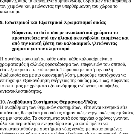
εξαφανίζοντας τα φαινόμενα συμπύκνωσης υδρατμών στα παράθυρα
τον χειμώνα και μειώνοντας την υπερθέρμανση του χώρου το
καλοκαίρι.
9. Εσωτερικοί και Εξωτερικοί Χρωματισμοί οικίας
Βάφοντας το σπίτι σου με ανακλαστικά χρώματα το
προστατεύεις από την ηλιακή ακτινοβολία, επομένως και
από την καυτή ζέστη του καλοκαιριού, γλιτώνοντας
χρήματα για τον κλιματισμό
Η συνήθης πρακτική σε κάθε σπίτι, κάθε καλοκαίρι είναι ο
χρωματισμός ή αλλιώς φρεσκάρισμα των επιφανειών του σπιτιού,
είτε εξωτερικά είτε εσωτερικά. Τώρα πια με αυτή την απλή
διαδικασία και με πιο οικονομική λύση, μπορούμε ταυτόχρονα να
επιτύχουμε εξοικονόμηση ενέργειας της οικίας μας. Πως; Βάφοντας
το σπίτι μας με χρώματα εξοικονόμησης ενέργειας και υψηλής
αντανακλαστικότητας.
10. Αναβάθμιση Συστήματος Θέρμανσης-Ψύξης
Η αναβάθμιση των θερμικών συστημάτων, είτε είναι κεντρικά είτε
αυτόνομα, θεωρείται μια από τις σημαντικές ενεργειακές παρεμβάσεις
σε μια κατοικία. Τα συστήματα αυτά όσο περνάει ο χρόνος γίνονται
όλο και περισσότερο ενεργοβόρα και για αυτό πρέπει να
αντικατασταθούν με συστήματα νέας γενιάς, με πιστοποιημένες