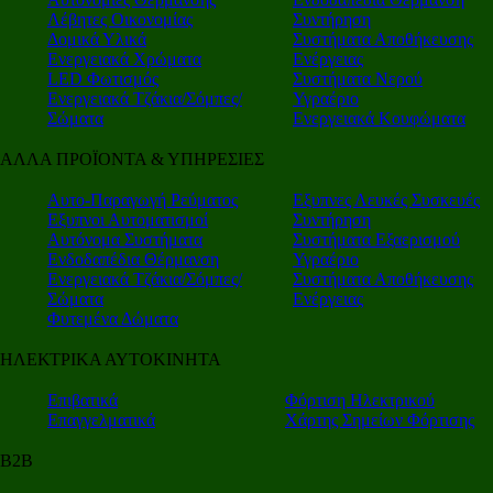
Λέβητες Οικονομίας
Συντήρηση
Δομικά Υλικά
Συστήματα Αποθήκευσης
Ενεργειακά Χρώματα
Ενέργειας
LED Φωτισμός
Συστήματα Νερού
Ενεργειακά Τζάκια/Σόμπες/
Υγραέριο
Σώματα
Ενεργειακά Κουφώματα
ΑΛΛΑ ΠΡΟΪΟΝΤΑ & ΥΠΗΡΕΣΙΕΣ
Αυτο-Παραγωγή Ρεύματος
Εξυπνες Λευκές Συσκευές
Εξυπνοι Αυτοματισμοί
Συντήρηση
Αυτόνομα Συστήματα
Συστήματα Εξαερισμού
Ενδοδαπέδια Θέρμανση
Υγραέριο
Ενεργειακά Τζάκια/Σόμπες/
Συστήματα Αποθήκευσης
Σώματα
Ενέργειας
Φυτεμένα Δώματα
ΗΛΕΚΤΡΙΚΑ ΑΥΤΟΚΙΝΗΤΑ
Επιβατικά
Φόρτιση Ηλεκτρικού
Επαγγελματικά
Χάρτης Σημείων Φόρτισης
Β2Β