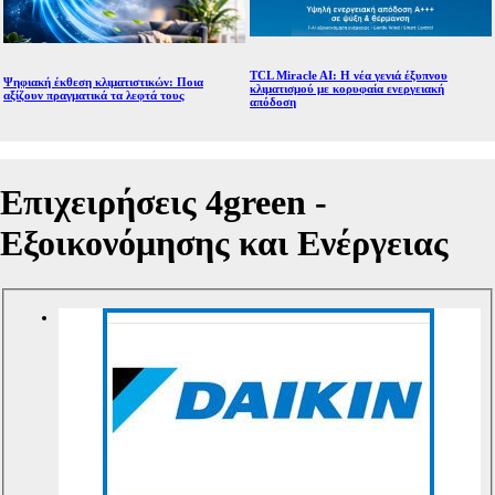
TCL Miracle AI: Η νέα γενιά έξυπνου
Ψηφιακή έκθεση κλιματιστικών: Ποια
κλιματισμού με κορυφαία ενεργειακή
αξίζουν πραγματικά τα λεφτά τους
απόδοση