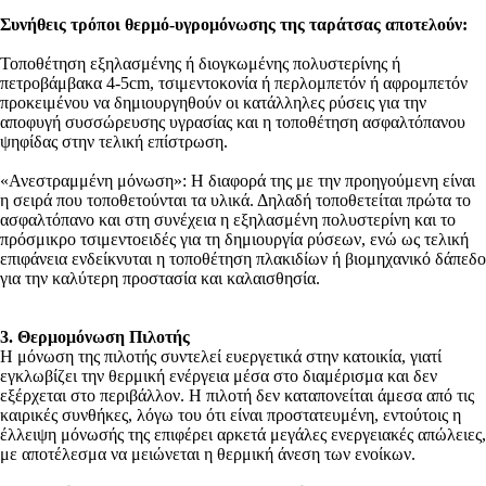
Συνήθεις τρόποι θερμό-υγρομόνωσης της ταράτσας αποτελούν:
Τοποθέτηση εξηλασμένης ή διογκωμένης πολυστερίνης ή
πετροβάμβακα 4-5cm, τσιμεντοκονία ή περλομπετόν ή αφρομπετόν
προκειμένου να δημιουργηθούν οι κατάλληλες ρύσεις για την
αποφυγή συσσώρευσης υγρασίας και η τοποθέτηση ασφαλτόπανου
ψηφίδας στην τελική επίστρωση.
«Ανεστραμμένη μόνωση»: Η διαφορά της με την προηγούμενη είναι
η σειρά που τοποθετούνται τα υλικά. Δηλαδή τοποθετείται πρώτα το
ασφαλτόπανο και στη συνέχεια η εξηλασμένη πολυστερίνη και το
πρόσμικρο τσιμεντοειδές για τη δημιουργία ρύσεων, ενώ ως τελική
επιφάνεια ενδείκνυται η τοποθέτηση πλακιδίων ή βιομηχανικό δάπεδο
για την καλύτερη προστασία και καλαισθησία.
3. Θερμομόνωση Πιλοτής
Η μόνωση της πιλοτής συντελεί ευεργετικά στην κατοικία, γιατί
εγκλωβίζει την θερμική ενέργεια μέσα στο διαμέρισμα και δεν
εξέρχεται στο περιβάλλον. Η πιλοτή δεν καταπονείται άμεσα από τις
καιρικές συνθήκες, λόγω του ότι είναι προστατευμένη, εντούτοις η
έλλειψη μόνωσής της επιφέρει αρκετά μεγάλες ενεργειακές απώλειες,
με αποτέλεσμα να μειώνεται η θερμική άνεση των ενοίκων.