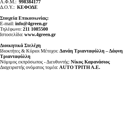
Α.Φ.Μ.:
998384177
Δ.Ο.Υ.:
ΚΕΦΟΔΕ
Στοιχεία Επικοινωνίας:
E-mail:
info@4green.gr
Τηλέφωνο:
211 1085500
Ιστοσελίδα:
www.4green.gr
Διοικητικά Στελέχη
Ιδιοκτήτες & Κύριοι Μέτοχοι:
Δανάη Τριανταφύλλη – Δάφνη
Τριανταφύλλη
Νόμιμος εκπρόσωπος - Διευθυντής:
Νίκος Καρανάσιος
Διαχειριστής ονόματος τομέα:
ΑUTO ΤΡΙΤΗ Α.Ε.