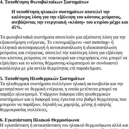
4. Τοποθέτηση Φωτοβολταϊκων Συστημάτων
Η τοποθέτηση ηλιακών συστημάτων αποτελεί την
καλύτερη λύση για την εξάλειψη του κόστους ρεύματος,
ανεβάζοντας την ενεργειακή «κλάση» του κτιρίου μέχρι και
45%.
Τα φωτοβολταϊκά συστήματα αποτελούν μια αξιόπιστη λύση για την
εξοικονόμηση ενέργειας. Το επονομαζόμενο «net metering» ή
ελληνικά αυτοπαραγωγή ή αυτοκατανάλωση ή ιδιοκατανάλωση
ρεύματος και ενέργειας, αποτελεί την καλύτερη λύση για εξάλειψη
του κόστους ρεύματος σε νοικοκυριά και επιχειρήσεις ενώ μπορεί να
εξαλείψει και το κόστος θέρμανσης-κλιματισμού αν συνδυαστεί
κατάλληλα με μία αντλία θερμότητας επί παραδείγματι.
5. Τοποθέτηση Ηλιοθερμικών Συστημάτων
Τα ηλιοθερμικά συστήματα συλλέγουν ηλιακή ακτινοβολία και την
μετατρέπουν σε θερμική ενέργεια, η οποία μετέπειτα μπορεί να
παράξει ηλεκτρισμό. Υπάρχουν διάφορα είδη ηλιοθερμικών
συστήματων και η διαφορά τους έγκειται στο βαθμό θερμότητας που
μπορούν να παράξουν, δηλαδή ως χαμηλής, μέσης ή υψηλής
θερμοκρασίας συλλέκτες.
6. Εγκατάσταση Ηλιακού Θερμοσίφωνα
Η εγκατάσταση ή αντικατάσταση του ηλιακού θερμοσίφωνα αλλά και