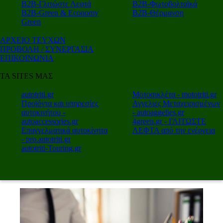
Β2Β-Γλιτώστε Λεφτά
Β2Β-Φωτοβολταϊκά
Β2Β-Green & Economy
Β2Β-Θέρμανση
Green
ΑΡΧΕΙΟ ΤΕΥΧΩΝ
ΠΡΟΒΟΛΗ / ΣΥΝΕΡΓΑΣΙΑ
ΕΠΙΚΟΙΝΩΝΙΑ
ΤΑ SITES ΜΑΣ
autotriti.gr
Μοτοσικλέτα - mototriti.gr
Προϊόντα και υπηρεσίες
Αγγελιες Μεταχειρισμένων
αυτοκινήτου -
- autoaggelies.gr
autoaccessories.gr
4green.gr - ΓΛΙΤΩΣΤΕ
Επαγγελματικά αυτοκίνητα
ΛΕΦΤΑ από την ενέργεια
- pro.autotriti.gr
autotriti-Touring.gr