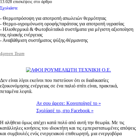
13.028 επισκέψεις στο άρθρο
Σχολιάστε
- Θερμοπρόσοψη για αποτροπή απωλειών θερμότητας
- Θερμο-υγρομόνωση οροφής/ταράτσας για αποτροπή υγρασίας
- Ηλιοθερμικά & Φωτοβολταϊκά συστήματα για μέγιστη αξιοποίηση
της ηλιακής ενέργειας
- Αναβάθμιση συστήματος ψύξης-θέρμανσης
4green Team
Δεν είναι λίγοι εκείνοι που πιστεύουν ότι οι διαδικασίες
εξοικονόμησης ενέργειας σε ένα παλιό σπίτι είναι, πρακτικά,
πεταμένα λεφτά.
Αν σου άρεσε:
Κοινοποίησέ το
»
Σχολίασέ το,
στο Facebook
»
Η αλήθεια όμως απέχει κατά πολύ από αυτή την θεωρία. Με τις
κατάλληλες κινήσεις του ιδιοκτήτη και τις εμπεριστατωμένες απόψεις
και συμβουλές ενός ενεργειακού επιθεωρητή, μια ενεργοβόρα