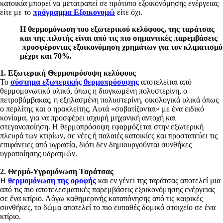
κατοικία μπορεί να μετατραπεί σε πρότυπο εξοικονόμησης ενέργειας
είτε με το
πρόγραμμα Εξοικονομώ
είτε όχι.
Η θερμομόνωση του εξωτερικού κελύφους, της ταράτσας
και της πιλοτής είναι από τις πιο σημαντικές παρεμβάσεις
προσφέροντας εξοικονόμηση χρημάτων για τον κλιματισμό
μέχρι και 70%.
1. Εξωτερική Θερμοπρόσοψη κελύφους
Το
σύστημα εξωτερικής θερμοπρόσοψης
αποτελείται από
θερμομονωτικό υλικό, όπως η διογκωμένη πολυστερίνη, ο
πετροβάμβακας, η εξηλασμένη πολυστερίνη, οικολογικά υλικά όπως
ο περλίτης και ο ηρακλείτης. Αυτά «σοβατίζονται» με ένα ειδικό
κονίαμα, για να προσφέρει ισχυρή μηχανική αντοχή και
στεγανοποίηση. Η θερμοπρόσοψη εφαρμόζεται στην εξωτερική
πλευρά των κτιρίων, σε νέες ή παλαιές κατοικίες και προστατεύει τις
επιφάνειες από υγρασία, διότι δεν δημιουργούνται συνθήκες
υγροποίησης υδρατμών.
2. Θερμό-Υγρομόνωση Ταράτσας
Η
θερμομόνωση της οροφής
και εν γένει της ταράτσας αποτελεί μια
από τις πιο αποτελεσματικές παρεμβάσεις εξοικονόμησης ενέργειας
σε ένα κτίριο. Λόγω καθημερινής καταπόνησης από τις καιρικές
συνθήκες, το δώμα αποτελεί το πιο ευπαθές δομικό στοιχείο σε ένα
κτίριο.