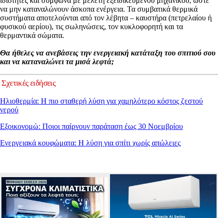
ιδιότητες και σύμφωνα με μελέτη εξειδικευμένου μηχανικού, ώστε
να μην καταναλώνουν άσκοπα ενέργεια. Τα συμβατικά θερμικά
συστήματα αποτελούνται από τον λέβητα – καυστήρα (πετρελαίου ή
φυσικού αερίου), τις σωληνώσεις, τον κυκλοφορητή και τα
θερμαντικά σώματα.
Θα ήθελες να ανεβάσεις την ενεργειακή κατάταξη του σπιτιού σου
και να καταναλώνει τα μισά λεφτά;
Σχετικές ειδήσεις
Ηλιοθερμία: Η πιο σταθερή λύση για χαμηλότερο κόστος ζεστού
νερού
Εξοικονομώ: Ποιοι παίρνουν παράταση έως 30 Νοεμβρίου
Ενεργειακά κουφώματα: Η λύση για σπίτι χωρίς απώλειες