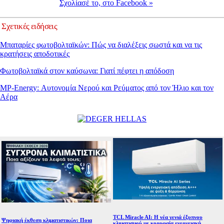
Σχολίασέ το,
στο Facebook
»
Σχετικές ειδήσεις
Μπαταρίες φωτοβολταϊκών: Πώς να διαλέξεις σωστά και να τις
κρατήσεις αποδοτικές
Φωτοβολταϊκά στον καύσωνα: Γιατί πέφτει η απόδοση
MP-Energy: Αυτονομία Νερού και Ρεύματος από τον Ήλιο και τον
Αέρα
TCL Miracle AI: Η νέα γενιά έξυπνου
Ψηφιακή έκθεση κλιματιστικών: Ποια
κλιματισμού με κορυφαία ενεργειακή