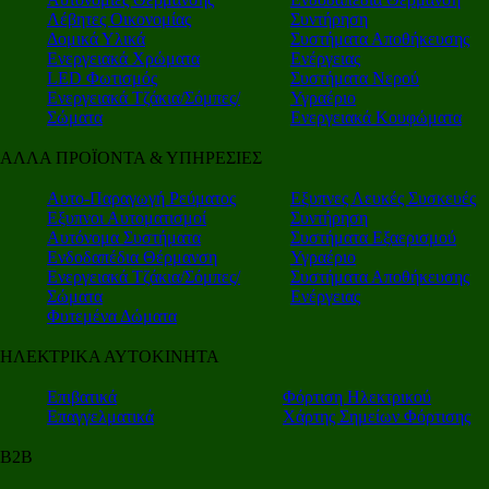
Λέβητες Οικονομίας
Συντήρηση
Δομικά Υλικά
Συστήματα Αποθήκευσης
Ενεργειακά Χρώματα
Ενέργειας
LED Φωτισμός
Συστήματα Νερού
Ενεργειακά Τζάκια/Σόμπες/
Υγραέριο
Σώματα
Ενεργειακά Κουφώματα
ΑΛΛΑ ΠΡΟΪΟΝΤΑ & ΥΠΗΡΕΣΙΕΣ
Αυτο-Παραγωγή Ρεύματος
Εξυπνες Λευκές Συσκευές
Εξυπνοι Αυτοματισμοί
Συντήρηση
Αυτόνομα Συστήματα
Συστήματα Εξαερισμού
Ενδοδαπέδια Θέρμανση
Υγραέριο
Ενεργειακά Τζάκια/Σόμπες/
Συστήματα Αποθήκευσης
Σώματα
Ενέργειας
Φυτεμένα Δώματα
ΗΛΕΚΤΡΙΚΑ ΑΥΤΟΚΙΝΗΤΑ
Επιβατικά
Φόρτιση Ηλεκτρικού
Επαγγελματικά
Χάρτης Σημείων Φόρτισης
Β2Β