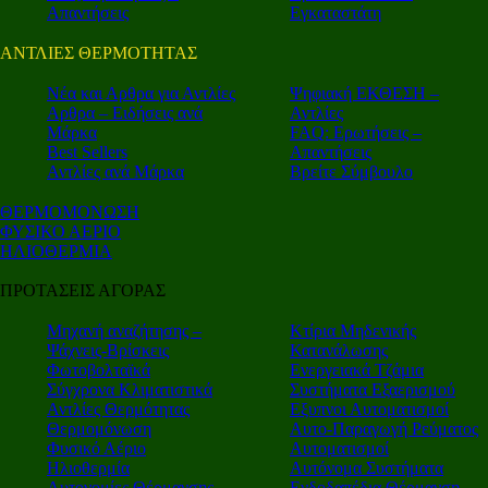
Απαντήσεις
Εγκαταστάτη
ΑΝΤΛΙΕΣ ΘΕΡΜΟΤΗΤΑΣ
Nέα και Αρθρα για Αντλίες
Ψηφιακή ΕΚΘΕΣΗ –
Αρθρα – Ειδήσεις ανά
Αντλίες
Μάρκα
FAQ: Ερωτήσεις –
Best Sellers
Απαντήσεις
Αντλίες ανά Μάρκα
Βρείτε Σύμβουλο
ΘΕΡΜΟΜΟΝΩΣΗ
ΦΥΣΙΚΟ ΑΕΡΙΟ
ΗΛΙΟΘΕΡΜΙΑ
ΠΡΟΤΑΣΕΙΣ ΑΓΟΡΑΣ
Μηχανή αναζήτησης –
Κτίρια Μηδενικής
Ψάχνεις-Βρίσκεις
Κατανάλωσης
Φωτοβολταϊκά
Ενεργειακά Τζάμια
Σύγχρονα Κλιματιστικά
Συστήματα Εξαερισμού
Αντλίες Θερμότητας
Εξυπνοι Αυτοματισμοί
Θερμομόνωση
Αυτο-Παραγωγή Ρεύματος
Φυσικό Αέριο
Αυτοματισμοί
Ηλιοθερμία
Αυτόνομα Συστήματα
Αυτονομίες Θέρμανσης
Ενδοδαπέδια Θέρμανση