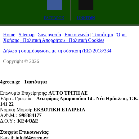
Remaining
-0:00
Fullscreen
FACEBOOK
LINKEDIN
Time
Home
|
Sitemap
|
Συνεργασία
|
Επικοινωνία
|
Ταυτότητα
|
Όροι
Χρήσης - Πολιτική Απορρήτου - Πολιτική Cookies
|
Δήλωση συμμόρφωσης με τη σύσταση (ΕΕ) 2018/334
Copyright © 2026
4green.gr | Ταυτότητα
Επωνυμία Επιχείρησης:
AUTO ΤΡΙΤΗ ΑΕ
Έδρα - Γραφεία:
Λεωφόρος Αμαρουσίου 14 - Νέο Ηράκλειο, Τ.Κ.
141 22
Νομική Μορφή:
ΕΚΔΟΤΙΚΗ ΕΤΑΙΡΕΙΑ
Α.Φ.Μ.:
998384177
Δ.Ο.Υ.:
ΚΕΦΟΔΕ
Στοιχεία Επικοινωνίας:
E-mail:
info@4green.gr