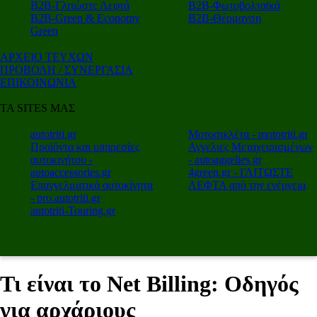
Β2Β-Γλιτώστε Λεφτά
Β2Β-Φωτοβολταϊκά
Β2Β-Green & Economy
Β2Β-Θέρμανση
Green
ΑΡΧΕΙΟ ΤΕΥΧΩΝ
ΠΡΟΒΟΛΗ / ΣΥΝΕΡΓΑΣΙΑ
ΕΠΙΚΟΙΝΩΝΙΑ
ΤΑ SITES ΜΑΣ
autotriti.gr
Μοτοσικλέτα - mototriti.gr
Προϊόντα και υπηρεσίες
Αγγελιες Μεταχειρισμένων
αυτοκινήτου -
- autoaggelies.gr
autoaccessories.gr
4green.gr - ΓΛΙΤΩΣΤΕ
Επαγγελματικά αυτοκίνητα
ΛΕΦΤΑ από την ενέργεια
- pro.autotriti.gr
autotriti-Touring.gr
Τι είναι το Net Billing: Οδηγός
για αρχάριους