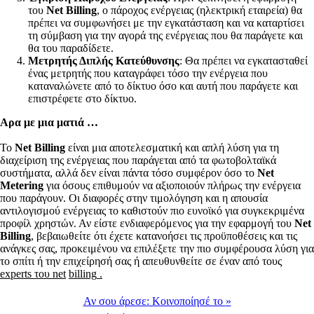
του
Net Billing
, ο πάροχος ενέργειας (ηλεκτρική εταιρεία) θα
πρέπει να συμφωνήσει με την εγκατάσταση και να καταρτίσει
τη σύμβαση για την αγορά της ενέργειας που θα παράγετε και
θα του παραδίδετε.
Μετρητής Διπλής Κατεύθυνσης
: Θα πρέπει να εγκατασταθεί
ένας μετρητής που καταγράφει τόσο την ενέργεια που
καταναλώνετε από το δίκτυο όσο και αυτή που παράγετε και
επιστρέφετε στο δίκτυο.
Αρα με μια ματιά …
Το
Net Billing
είναι μια αποτελεσματική και απλή λύση για τη
διαχείριση της ενέργειας που παράγεται από τα φωτοβολταϊκά
συστήματα, αλλά δεν είναι πάντα τόσο συμφέρον όσο το
Net
Metering
για όσους επιθυμούν να αξιοποιούν πλήρως την ενέργεια
που παράγουν. Οι διαφορές στην τιμολόγηση και η απουσία
αντιλογισμού ενέργειας το καθιστούν πιο ευνοϊκό για συγκεκριμένα
προφίλ χρηστών. Αν είστε ενδιαφερόμενος για την εφαρμογή του
Net
Billing
, βεβαιωθείτε ότι έχετε κατανοήσει τις προϋποθέσεις και τις
ανάγκες σας, προκειμένου να επιλέξετε την πιο συμφέρουσα λύση για
το σπίτι ή την επιχείρησή σας ή απευθυνθείτε σε έναν από τους
experts
του
net
billing
.
Αν σου άρεσε:
Κοινοποίησέ το
»