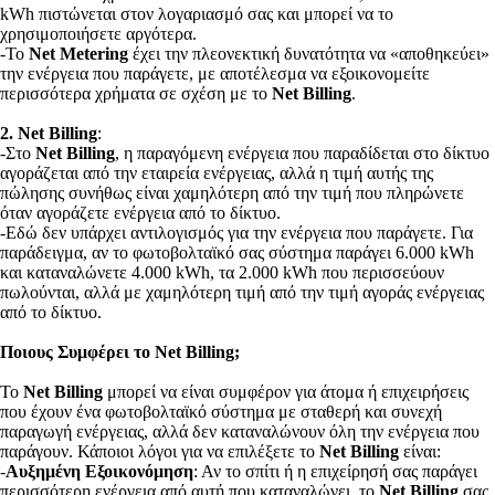
kWh πιστώνεται στον λογαριασμό σας και μπορεί να το
χρησιμοποιήσετε αργότερα.
-Το
Net Metering
έχει την πλεονεκτική δυνατότητα να «αποθηκεύει»
την ενέργεια που παράγετε, με αποτέλεσμα να εξοικονομείτε
περισσότερα χρήματα σε σχέση με το
Net Billing
.
2. Net Billing
:
-Στο
Net Billing
, η παραγόμενη ενέργεια που παραδίδεται στο δίκτυο
αγοράζεται από την εταιρεία ενέργειας, αλλά η τιμή αυτής της
πώλησης συνήθως είναι χαμηλότερη από την τιμή που πληρώνετε
όταν αγοράζετε ενέργεια από το δίκτυο.
-Εδώ δεν υπάρχει αντιλογισμός για την ενέργεια που παράγετε. Για
παράδειγμα, αν το φωτοβολταϊκό σας σύστημα παράγει 6.000 kWh
και καταναλώνετε 4.000 kWh, τα 2.000 kWh που περισσεύουν
πωλούνται, αλλά με χαμηλότερη τιμή από την τιμή αγοράς ενέργειας
από το δίκτυο.
Ποιους Συμφέρει το Net Billing;
Το
Net Billing
μπορεί να είναι συμφέρον για άτομα ή επιχειρήσεις
που έχουν ένα φωτοβολταϊκό σύστημα με σταθερή και συνεχή
παραγωγή ενέργειας, αλλά δεν καταναλώνουν όλη την ενέργεια που
παράγουν. Κάποιοι λόγοι για να επιλέξετε το
Net Billing
είναι:
-
Αυξημένη Εξοικονόμηση
: Αν το σπίτι ή η επιχείρησή σας παράγει
περισσότερη ενέργεια από αυτή που καταναλώνει, το
Net Billing
σας