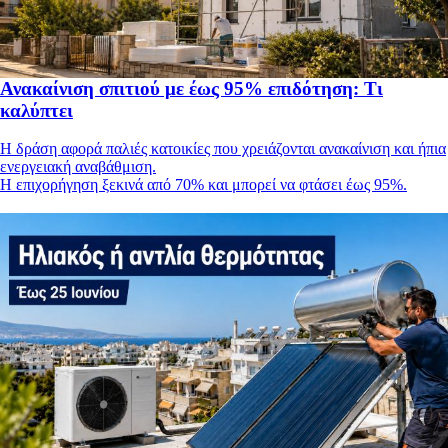
Ανακαίνιση σπιτιού με έως 95% επιδότηση: Τι
καλύπτει
Η δράση αφορά παλιές κατοικίες που χρειάζονται ανακαίνιση και ήπια
ενεργειακή αναβάθμιση.
Η επιχορήγηση ξεκινά από 70% και μπορεί να φτάσει έως 95%.