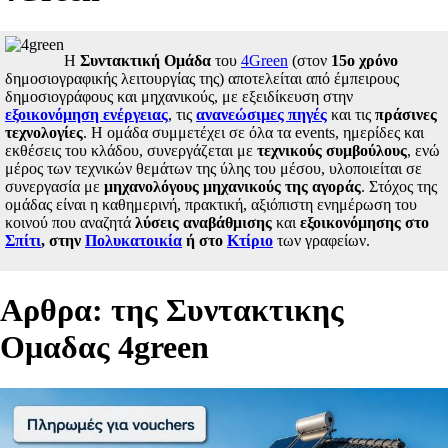
Η
Συντακτική Ομάδα
του
4Green
(στον
15ο χρόνο
δημοσιογραφικής λειτουργίας της) αποτελείται από έμπειρους
δημοσιογράφους και μηχανικούς, με εξειδίκευση στην
εξοικονόμηση ενέργειας
, τις
ανανεώσιμες πηγές
και τις
πράσινες
τεχνολογίες
. Η ομάδα συμμετέχει σε όλα τα events, ημερίδες και
εκθέσεις του κλάδου, συνεργάζεται με
τεχνικούς συμβούλους
, ενώ
μέρος των τεχνικών θεμάτων της ύλης του μέσου, υλοποιείται σε
συνεργασία με
μηχανολόγους μηχανικούς της αγοράς
. Στόχος της
ομάδας είναι η καθημερινή, πρακτική, αξιόπιστη ενημέρωση του
κοινού που αναζητά
λύσεις αναβάθμισης
και
εξοικονόμησης στο
Σπίτι
, στην
Πολυκατοικία
ή στο
Κτίριο
των γραφείων.
Aρθρα: της Συντακτικης
Ομαδας 4green