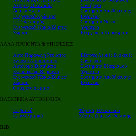
Λέβητες Οικονομίας
Συντήρηση
Δομικά Υλικά
Συστήματα Αποθήκευσης
Ενεργειακά Χρώματα
Ενέργειας
LED Φωτισμός
Συστήματα Νερού
Ενεργειακά Τζάκια/Σόμπες/
Υγραέριο
Σώματα
Ενεργειακά Κουφώματα
ΑΛΛΑ ΠΡΟΪΟΝΤΑ & ΥΠΗΡΕΣΙΕΣ
Αυτο-Παραγωγή Ρεύματος
Εξυπνες Λευκές Συσκευές
Εξυπνοι Αυτοματισμοί
Συντήρηση
Αυτόνομα Συστήματα
Συστήματα Εξαερισμού
Ενδοδαπέδια Θέρμανση
Υγραέριο
Ενεργειακά Τζάκια/Σόμπες/
Συστήματα Αποθήκευσης
Σώματα
Ενέργειας
Φυτεμένα Δώματα
ΗΛΕΚΤΡΙΚΑ ΑΥΤΟΚΙΝΗΤΑ
Επιβατικά
Φόρτιση Ηλεκτρικού
Επαγγελματικά
Χάρτης Σημείων Φόρτισης
Β2Β