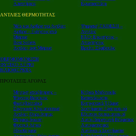
Απαντήσεις
Εγκαταστάτη
ΑΝΤΛΙΕΣ ΘΕΡΜΟΤΗΤΑΣ
Nέα και Αρθρα για Αντλίες
Ψηφιακή ΕΚΘΕΣΗ –
Αρθρα – Ειδήσεις ανά
Αντλίες
Μάρκα
FAQ: Ερωτήσεις –
Best Sellers
Απαντήσεις
Αντλίες ανά Μάρκα
Βρείτε Σύμβουλο
ΘΕΡΜΟΜΟΝΩΣΗ
ΦΥΣΙΚΟ ΑΕΡΙΟ
ΗΛΙΟΘΕΡΜΙΑ
ΠΡΟΤΑΣΕΙΣ ΑΓΟΡΑΣ
Μηχανή αναζήτησης –
Κτίρια Μηδενικής
Ψάχνεις-Βρίσκεις
Κατανάλωσης
Φωτοβολταϊκά
Ενεργειακά Τζάμια
Σύγχρονα Κλιματιστικά
Συστήματα Εξαερισμού
Αντλίες Θερμότητας
Εξυπνοι Αυτοματισμοί
Θερμομόνωση
Αυτο-Παραγωγή Ρεύματος
Φυσικό Αέριο
Αυτοματισμοί
Ηλιοθερμία
Αυτόνομα Συστήματα
Αυτονομίες Θέρμανσης
Ενδοδαπέδια Θέρμανση