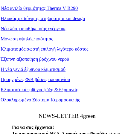
Νέα αντλία θερμότητας Therma V R290
Ηλιακός με δύναμη, στιβαρότητα και design
Νέα λύση αποθήκευσης ενέργειας
Μόνωση υψηλής ποιότητας
Κλιματισμός:σωστή επιλογή λιγότερο κόστος
Έξυπνη αξιοποίηση βρόχινου νερού
Η νέα γενιά έξυπνου κλιματισμού
Προηγμένες Φ/Β βάσεις αλουμινίου
Κλιματιστικά split για ψύξη & θέρμανση
Ολοκληρωμένο Σύστημα Κεραμοσκεπής
ΝEWS-LETTER 4green
Για να σας έρχονται!
Τα πιο σημαντικά
ΝΕΑ,
3 φορές την εβδομάδα
, στο
e
-