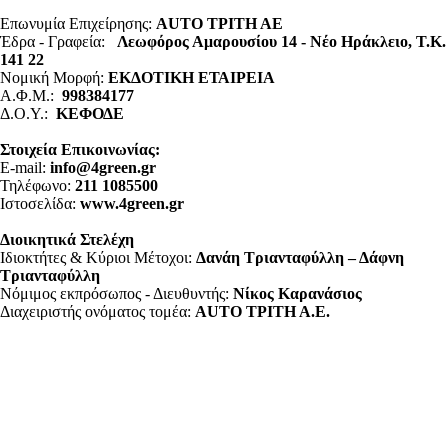
Επωνυμία Επιχείρησης:
AUTO ΤΡΙΤΗ ΑΕ
Έδρα - Γραφεία:
Λεωφόρος Αμαρουσίου 14 - Νέο Ηράκλειο, Τ.Κ.
141 22
Νομική Μορφή:
ΕΚΔΟΤΙΚΗ ΕΤΑΙΡΕΙΑ
Α.Φ.Μ.:
998384177
Δ.Ο.Υ.:
ΚΕΦΟΔΕ
Στοιχεία Επικοινωνίας:
E-mail:
info@4green.gr
Τηλέφωνο:
211 1085500
Ιστοσελίδα:
www.4green.gr
Διοικητικά Στελέχη
Ιδιοκτήτες & Κύριοι Μέτοχοι:
Δανάη Τριανταφύλλη – Δάφνη
Τριανταφύλλη
Νόμιμος εκπρόσωπος - Διευθυντής:
Νίκος Καρανάσιος
Διαχειριστής ονόματος τομέα:
ΑUTO ΤΡΙΤΗ Α.Ε.