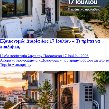
Εξοικονομώ: Διορία έως 17 Ιουλίου – Τι πρέπει να
προλάβεις
Η νέα προθεσμία λήγει την Παρασκευή 17 Ιουλίου 2026.
Αφορά τα προγράμματα «Εξοικονομώ» που χρηματοδοτούνται από το
Ταμείο Ανάκαμψης.