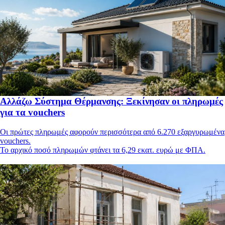
Αλλάζω Σύστημα Θέρμανσης: Ξεκίνησαν οι πληρωμές
για τα vouchers
Οι πρώτες πληρωμές αφορούν περισσότερα από 6.270 εξαργυρωμένα
vouchers.
Το αρχικό ποσό πληρωμών φτάνει τα 6,29 εκατ. ευρώ με ΦΠΑ.