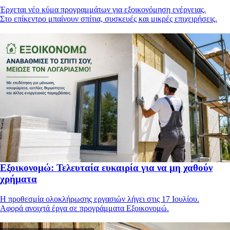
Έρχεται νέο κύμα προγραμμάτων για εξοικονόμηση ενέργειας.
Στο επίκεντρο μπαίνουν σπίτια, συσκευές και μικρές επιχειρήσεις.
Εξοικονομώ: Τελευταία ευκαιρία για να μη χαθούν
χρήματα
Η προθεσμία ολοκλήρωσης εργασιών λήγει στις 17 Ιουλίου.
Αφορά ανοιχτά έργα σε προγράμματα Εξοικονομώ.