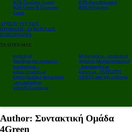
Β2Β-Γλιτώστε Λεφτά
Β2Β-Φωτοβολταϊκά
Β2Β-Green & Economy
Β2Β-Θέρμανση
Green
ΑΡΧΕΙΟ ΤΕΥΧΩΝ
ΠΡΟΒΟΛΗ / ΣΥΝΕΡΓΑΣΙΑ
ΕΠΙΚΟΙΝΩΝΙΑ
ΤΑ SITES ΜΑΣ
autotriti.gr
Μοτοσικλέτα - mototriti.gr
Προϊόντα και υπηρεσίες
Αγγελιες Μεταχειρισμένων
αυτοκινήτου -
- autoaggelies.gr
autoaccessories.gr
4green.gr - ΓΛΙΤΩΣΤΕ
Επαγγελματικά αυτοκίνητα
ΛΕΦΤΑ από την ενέργεια
- pro.autotriti.gr
autotriti-Touring.gr
Author: Συντακτική Ομάδα
4Green