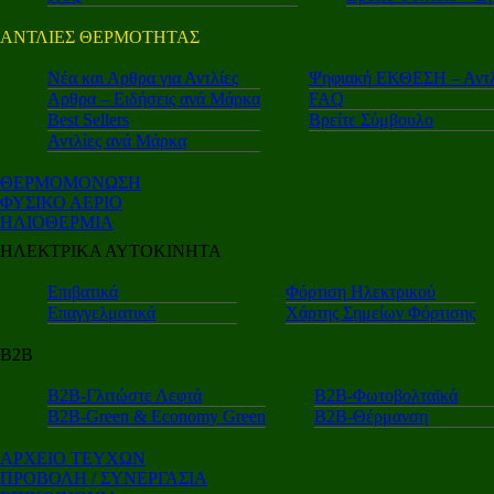
ΑΝΤΛΙΕΣ ΘΕΡΜΟΤΗΤΑΣ
Nέα και Αρθρα για Αντλίες
Ψηφιακή ΕΚΘΕΣΗ – Αντλ
Αρθρα – Ειδήσεις ανά Μάρκα
FAQ
Best Sellers
Βρείτε Σύμβουλο
Αντλίες ανά Μάρκα
ΘΕΡΜΟΜΟΝΩΣΗ
ΦΥΣΙΚΟ ΑΕΡΙΟ
ΗΛΙΟΘΕΡΜΙΑ
ΗΛΕΚΤΡΙΚΑ ΑΥΤΟΚΙΝΗΤΑ
Επιβατικά
Φόρτιση Ηλεκτρικού
Επαγγελματικά
Χάρτης Σημείων Φόρτισης
Β2Β
Β2Β-Γλιτώστε Λεφτά
Β2Β-Φωτοβολταϊκά
Β2Β-Green & Economy Green
Β2Β-Θέρμανση
ΑΡΧΕΙΟ ΤΕΥΧΩΝ
ΠΡΟΒΟΛΗ / ΣΥΝΕΡΓΑΣΙΑ