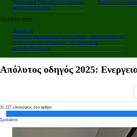
Ενεργειακά Τζάκια/Σόμπες/Σώματα
Συστήματα Αποθήκε
Φυτεμένα Δώματα
ΤΑ SITES ΜΑΣ
autotriti.gr
Προϊόντα και υπηρεσίες αυτοκινήτου - autoaccessories.gr
Επαγγελματικά αυτοκίνητα - pro.autotriti.gr
autotriti-Touring.gr
Απόλυτος οδηγός 2025: Ενεργει
11.227 επισκέψεις στο άρθρο
Σχολιάστε