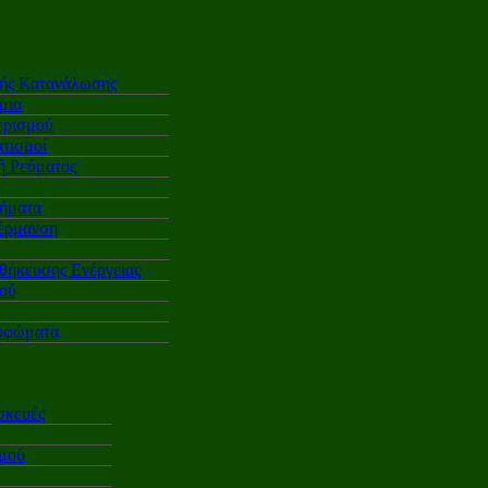
κής Κατανάλωσης
μια
ερισμού
τισμοί
 Ρεύματος
ήματα
έρμανση
θήκευσης Ενέργειας
ού
υφώματα
σκευές
σμού