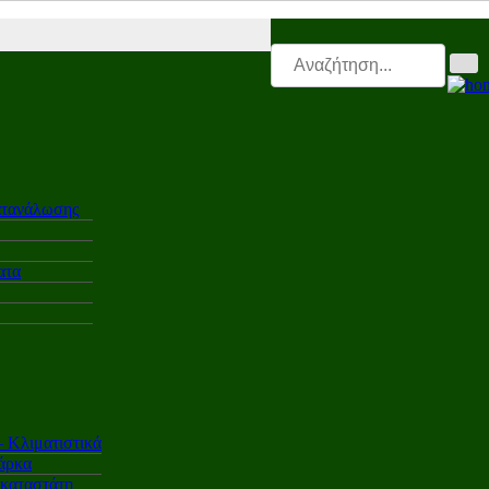
2Β νέα |
Autotriti.gr |
Mototriti.gr |
Electro.triti |
Leasing.triti |
Mega
ατανάλωσης
ατα
Κλιματιστικά
άρκα
γκαταστάτη