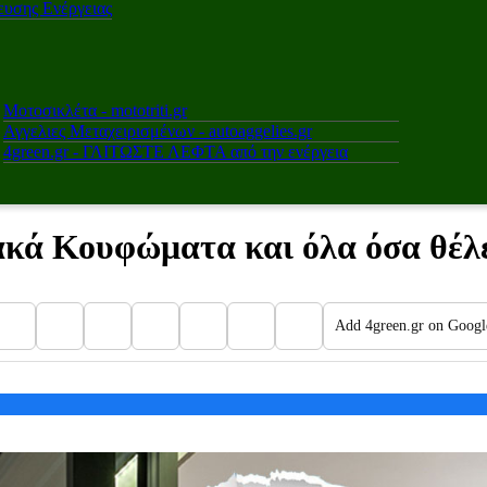
υσης Ενέργειας
Μοτοσικλέτα - mototriti.gr
Αγγελιες Μεταχειρισμένων - autoaggelies.gr
4green.gr - ΓΛΙΤΩΣΤΕ ΛΕΦΤΑ από την ενέργεια
ακά Κουφώματα και όλα όσα θέλε
Add 4green.gr on Googl