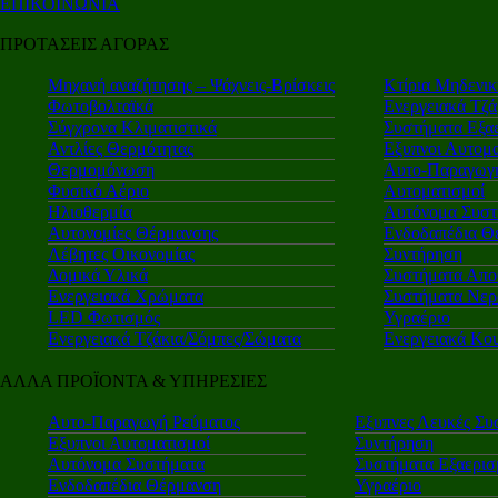
ΕΠΙΚΟΙΝΩΝΙΑ
ΠΡΟΤΑΣΕΙΣ ΑΓΟΡΑΣ
Μηχανή αναζήτησης – Ψάχνεις-Βρίσκεις
Κτίρια Μηδενι
Φωτοβολταϊκά
Ενεργειακά Τζά
Σύγχρονα Κλιματιστικά
Συστήματα Εξα
Αντλίες Θερμότητας
Εξυπνοι Αυτομα
Θερμομόνωση
Αυτο-Παραγωγή
Φυσικό Αέριο
Αυτοματισμοί
Ηλιοθερμία
Αυτόνομα Συστ
Αυτονομίες Θέρμανσης
Ενδοδαπέδια Θ
Λέβητες Οικονομίας
Συντήρηση
Δομικά Υλικά
Συστήματα Απο
Ενεργειακά Χρώματα
Συστήματα Νερ
LED Φωτισμός
Υγραέριο
Ενεργειακά Τζάκια/Σόμπες/Σώματα
Ενεργειακά Κο
ΑΛΛΑ ΠΡΟΪΟΝΤΑ & ΥΠΗΡΕΣΙΕΣ
Αυτο-Παραγωγή Ρεύματος
Εξυπνες Λευκές Συ
Εξυπνοι Αυτοματισμοί
Συντήρηση
Αυτόνομα Συστήματα
Συστήματα Εξαερι
Ενδοδαπέδια Θέρμανση
Υγραέριο