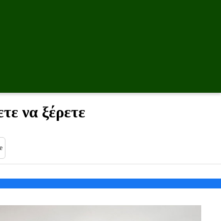
τε να ξέρετε
e