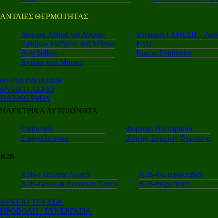
ΑΝΤΛΙΕΣ ΘΕΡΜΟΤΗΤΑΣ
Nέα και Αρθρα για Αντλίες
Ψηφιακή ΕΚΘΕΣΗ – Αντλ
Αρθρα – Ειδήσεις ανά Μάρκα
FAQ
Best Sellers
Βρείτε Σύμβουλο
Αντλίες ανά Μάρκα
ΘΕΡΜΟΜΟΝΩΣΗ
ΦΥΣΙΚΟ ΑΕΡΙΟ
ΗΛΙΟΘΕΡΜΙΑ
ΗΛΕΚΤΡΙΚΑ ΑΥΤΟΚΙΝΗΤΑ
Επιβατικά
Φόρτιση Ηλεκτρικού
Επαγγελματικά
Χάρτης Σημείων Φόρτισης
Β2Β
Β2Β-Γλιτώστε Λεφτά
Β2Β-Φωτοβολταϊκά
Β2Β-Green & Economy Green
Β2Β-Θέρμανση
ΑΡΧΕΙΟ ΤΕΥΧΩΝ
ΠΡΟΒΟΛΗ / ΣΥΝΕΡΓΑΣΙΑ