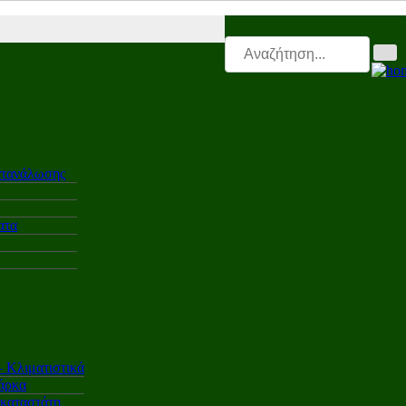
i.gr |
Electro.triti |
Leasing.triti |
Mega & Elk Test |
After Sales |
Επα
ατανάλωσης
ατα
Κλιματιστικά
άρκα
γκαταστάτη