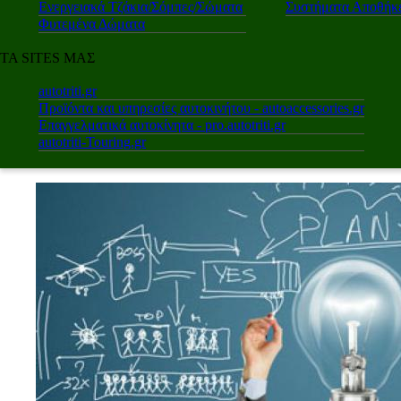
Ενεργειακά Τζάκια/Σόμπες/Σώματα
Συστήματα Αποθήκε
Φυτεμένα Δώματα
ΤΑ SITES ΜΑΣ
autotriti.gr
Προϊόντα και υπηρεσίες αυτοκινήτου - autoaccessories.gr
Επαγγελματικά αυτοκίνητα - pro.autotriti.gr
autotriti-Touring.gr