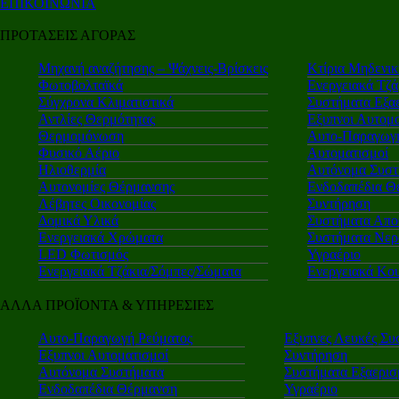
ΕΠΙΚΟΙΝΩΝΙΑ
ΠΡΟΤΑΣΕΙΣ ΑΓΟΡΑΣ
Μηχανή αναζήτησης – Ψάχνεις-Βρίσκεις
Κτίρια Μηδενι
Φωτοβολταϊκά
Ενεργειακά Τζά
Σύγχρονα Κλιματιστικά
Συστήματα Εξα
Αντλίες Θερμότητας
Εξυπνοι Αυτομα
Θερμομόνωση
Αυτο-Παραγωγή
Φυσικό Αέριο
Αυτοματισμοί
Ηλιοθερμία
Αυτόνομα Συστ
Αυτονομίες Θέρμανσης
Ενδοδαπέδια Θ
Λέβητες Οικονομίας
Συντήρηση
Δομικά Υλικά
Συστήματα Απο
Ενεργειακά Χρώματα
Συστήματα Νερ
LED Φωτισμός
Υγραέριο
Ενεργειακά Τζάκια/Σόμπες/Σώματα
Ενεργειακά Κο
ΑΛΛΑ ΠΡΟΪΟΝΤΑ & ΥΠΗΡΕΣΙΕΣ
Αυτο-Παραγωγή Ρεύματος
Εξυπνες Λευκές Συ
Εξυπνοι Αυτοματισμοί
Συντήρηση
Αυτόνομα Συστήματα
Συστήματα Εξαερι
Ενδοδαπέδια Θέρμανση
Υγραέριο