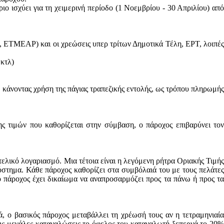
ο ισχύει για τη χειμερινή περίοδο (1 Νοεμβρίου - 30 Απριλίου) από
ΕΤΜΕΑΡ) και οι χρεώσεις υπερ τρίτων Δημοτικά Τέλη, ΕΡΤ, λοιπές
 κτλ)
άνοντας χρήση της πάγιας τραπεζικής εντολής, ως τρόπου πληρωμής
ς τιμών που καθορίζεται στην σύμβαση, ο πάροχος επιβαρύνει τον
ελικό λογαριασμό. Μια τέτοια είναι η λεγόμενη ρήτρα Οριακής Τιμής
ύστημα. Κάθε πάροχος καθορίζει στα συμβόλαιά του με τους πελάτες
ο πάροχος έχει δικαίωμα να αναπροσαρμόζει προς τα πάνω ή προς τα
, ο βασικός πάροχος μεταβάλλει τη χρέωσή τους αν η τετραμηνιαία
 μεγάλες καταναλώσεις το όφελος του καταναλωτή ξεπερνά το 20%