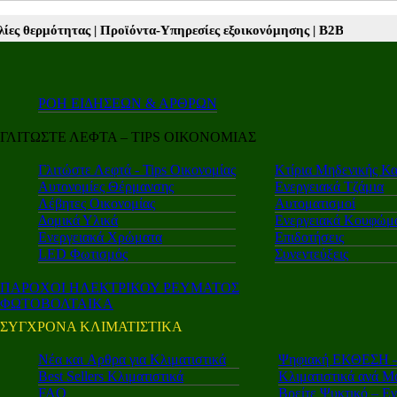
Προϊόντα-Υπηρεσίες εξοικονόμησης |
Β2Β νέα |
Autotriti.gr |
Mototrit
ΡΟΗ ΕΙΔΗΣΕΩΝ & ΑΡΘΡΩΝ
ΓΛΙΤΩΣΤΕ ΛΕΦΤΑ – TIPS ΟΙΚΟΝΟΜΙΑΣ
Γλιτώστε Λεφτά - Tips Οικονομίας
Κτίρια Μηδενικής Κ
Αυτονομίες Θέρμανσης
Ενεργειακά Τζάμια
Λέβητες Οικονομίας
Αυτοματισμοί
Δομικά Υλικά
Ενεργειακά Κουφώμ
Ενεργειακά Χρώματα
Επιδοτήσεις
LED Φωτισμός
Συνεντεύξεις
ΠΑΡΟΧΟΙ ΗΛΕΚΤΡΙΚΟΥ ΡΕΥΜΑΤΟΣ
ΦΩΤΟΒΟΛΤΑΙΚΑ
ΣΥΓΧΡΟΝΑ ΚΛΙΜΑΤΙΣΤΙΚΑ
Νέα και Aρθρα για Κλιματιστικά
Ψηφιακή ΕΚΘΕΣΗ – 
Best Sellers Κλιματιστικά
Κλιματιστικά ανά Μ
FAQ
Βρείτε Ψυκτικό – Ε