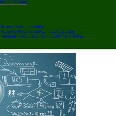
υσης Ενέργειας
Μοτοσικλέτα - mototriti.gr
Αγγελιες Μεταχειρισμένων - autoaggelies.gr
4green.gr - ΓΛΙΤΩΣΤΕ ΛΕΦΤΑ από την ενέργεια