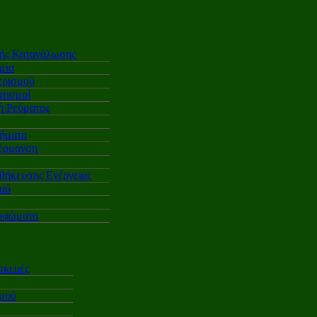
κής Κατανάλωσης
μια
ερισμού
τισμοί
 Ρεύματος
ήματα
έρμανση
θήκευσης Ενέργειας
ού
υφώματα
σκευές
σμού