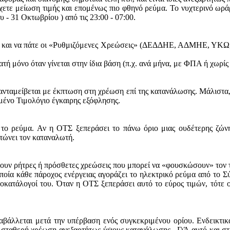
ετε μείωση τιμής και επομένως πιο φθηνό ρεύμα. Το νυχτερινό ωράρι
ου - 31 Οκτωβρίου ) από τις 23:00 - 07:00.
ς και να πάτε οι «Ρυθμιζόμενες Χρεώσεις» (ΔΕΔΔΗΕ, ΑΔΜΗΕ, ΥΚΩ, 
ή μόνο όταν γίνεται στην ίδια βάση (π.χ. ανά μήνα, με ΦΠΑ ή χωρίς
μείβεται με έκπτωση στη χρέωση επί της κατανάλωσης. Μάλιστα, κ
μένο Τιμολόγιο έγκαιρης εξόφλησης.
 το ρεύμα. Αν η ΟΤΣ ξεπεράσει το πάνω όριο μιας ουδέτερης ζώνη
στώνει τον καταναλωτή.
χουν ρήτρες ή πρόσθετες χρεώσεις που μπορεί να «φουσκώσουν» τον τ
οία κάθε πάροχος ενέργειας αγοράζει το ηλεκτρικό ρεύμα από το Σ
μοκατάλογοί του. Όταν η ΟΤΣ ξεπεράσει αυτό το εύρος τιμών, τότε 
βάλλεται μετά την υπέρβαση ενός συγκεκριμένου ορίου. Ενδεικτικά
αθερή χρέωση ανεξαρτήτως ύψους κατανάλωσης. ΓιΆ αυτό και στις