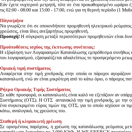
Εάν έχετε νυχτερινό μετρητή, τότε σε ένα προκαθορισμένο ωράριο έχ
τις 02:00 - 08:00 και 15:00 - 17:00, ενώ για τη θερινή περίοδο (1 Μαΐ
Πάγιο/μήνα
Να γνωρίζετε ότι σε οποιονδήποτε προμηθευτή ηλεκτρικού ρεύματο
χρεώσεις, είναι ίδιες ανεξαρτήτως προμηθευτή.
Προσοχή!
Η σύγκριση μεταξύ περισσότερων προμηθευτών είναι δυνατ
Προϋποθέσεις ισχύος της έκπτωσης συνέπειας:
Η εξόφληση των Λογαριασμών Κατανάλωσης εμπρόθεσμα συνήθως αντα
του λογαριασμού, εξασφαλίζεται αδιαλείπτως το προσφερόμενο μειω
Οριακή τιμή συστήματος
Αναφέρεται στην τιμή χονδρικής στην οποία οι πάροχοι αγοράζουν
καταναλωτή, ενώ αν είναι μικρότερη από το κάτω όριο, ο πάροχος πι
Ρήτρα Οριακής Τιμής Συστήματος​​​​​​​
Σε κάθε προσφορά, οι καταναλωτές είναι καλό να εξετάζουν αν υπάρ
Συστήματος (ΟΤΣ). Η ΟΤΣ αντανακλά την τιμή χονδρικής, με την οπ
ένα συγκεκριμένο εύρος τιμών της ΟΤΣ, για το οποίο ισχύουν οι τι
κάτω, αναλογικά, τις χρεώσεις του.
Σταθερή ή κλιμακωτή χρέωση​​​​​​​
Σε ορισμένους παρόχους, η χρέωση της κατανάλωσης ρεύματος μετα
κατανάλωση ξεπεράσει τις 2.000 ΚWh. Η WE ENERGY προσφέρει στ