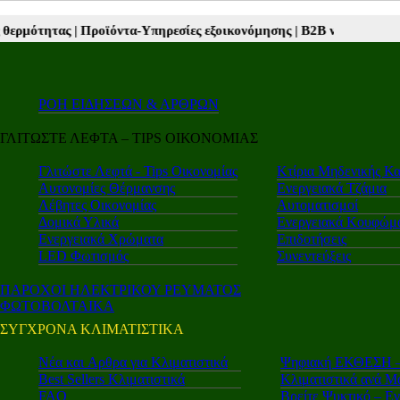
Υπηρεσίες εξοικονόμησης |
Β2Β νέα |
Autotriti.gr |
Mototriti.gr |
Elec
ΡΟΗ ΕΙΔΗΣΕΩΝ & ΑΡΘΡΩΝ
ΓΛΙΤΩΣΤΕ ΛΕΦΤΑ – TIPS ΟΙΚΟΝΟΜΙΑΣ
Γλιτώστε Λεφτά - Tips Οικονομίας
Κτίρια Μηδενικής Κ
Αυτονομίες Θέρμανσης
Ενεργειακά Τζάμια
Λέβητες Οικονομίας
Αυτοματισμοί
Δομικά Υλικά
Ενεργειακά Κουφώμ
Ενεργειακά Χρώματα
Επιδοτήσεις
LED Φωτισμός
Συνεντεύξεις
ΠΑΡΟΧΟΙ ΗΛΕΚΤΡΙΚΟΥ ΡΕΥΜΑΤΟΣ
ΦΩΤΟΒΟΛΤΑΙΚΑ
ΣΥΓΧΡΟΝΑ ΚΛΙΜΑΤΙΣΤΙΚΑ
Νέα και Aρθρα για Κλιματιστικά
Ψηφιακή ΕΚΘΕΣΗ – 
Best Sellers Κλιματιστικά
Κλιματιστικά ανά Μ
FAQ
Βρείτε Ψυκτικό – Ε