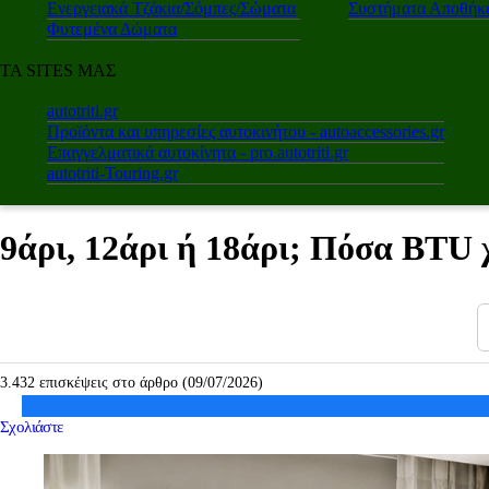
Ενεργειακά Τζάκια/Σόμπες/Σώματα
Συστήματα Αποθήκε
Φυτεμένα Δώματα
ΤΑ SITES ΜΑΣ
autotriti.gr
Προϊόντα και υπηρεσίες αυτοκινήτου - autoaccessories.gr
Επαγγελματικά αυτοκίνητα - pro.autotriti.gr
autotriti-Touring.gr
9άρι, 12άρι ή 18άρι; Πόσα BTU χ
3.432 επισκέψεις στο άρθρο (09/07/2026)
Σχολιάστε