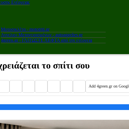
υσης Ενέργειας
Μοτοσικλέτα - mototriti.gr
Αγγελιες Μεταχειρισμένων - autoaggelies.gr
4green.gr - ΓΛΙΤΩΣΤΕ ΛΕΦΤΑ από την ενέργεια
ρειάζεται το σπίτι σου
Add 4green.gr on Googl