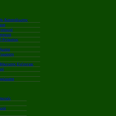
κής Κατανάλωσης
μια
ερισμού
τισμοί
 Ρεύματος
ήματα
έρμανση
θήκευσης Ενέργειας
ού
υφώματα
σκευές
σμού