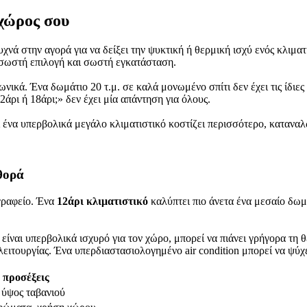
 χώρος σου
συχνά στην αγορά για να δείξει την ψυκτική ή θερμική ισχύ ενός κλι
 σωστή επιλογή και σωστή εγκατάσταση.
νικά. Ένα δωμάτιο 20 τ.μ. σε καλά μονωμένο σπίτι δεν έχει τις ίδιες
άρι ή 18άρι;» δεν έχει μία απάντηση για όλους.
ί ένα υπερβολικά μεγάλο κλιματιστικό κοστίζει περισσότερο, κατανα
θορά
γραφείο. Ένα
12άρι κλιματιστικό
καλύπτει πιο άνετα ένα μεσαίο δωμ
 είναι υπερβολικά ισχυρό για τον χώρο, μπορεί να πιάνει γρήγορα τη
 λειτουργίας. Ένα υπερδιαστασιολογημένο air condition μπορεί να ψύ
 προσέξεις
 ύψος ταβανιού