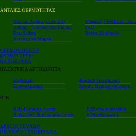
ΑΝΤΛΙΕΣ ΘΕΡΜΟΤΗΤΑΣ
Nέα και Αρθρα για Αντλίες
Ψηφιακή ΕΚΘΕΣΗ – Αντλ
Αρθρα – Ειδήσεις ανά Μάρκα
FAQ
Best Sellers
Βρείτε Σύμβουλο
Αντλίες ανά Μάρκα
ΘΕΡΜΟΜΟΝΩΣΗ
ΦΥΣΙΚΟ ΑΕΡΙΟ
ΗΛΙΟΘΕΡΜΙΑ
ΗΛΕΚΤΡΙΚΑ ΑΥΤΟΚΙΝΗΤΑ
Επιβατικά
Φόρτιση Ηλεκτρικού
Επαγγελματικά
Χάρτης Σημείων Φόρτισης
Β2Β
Β2Β-Γλιτώστε Λεφτά
Β2Β-Φωτοβολταϊκά
Β2Β-Green & Economy Green
Β2Β-Θέρμανση
ΑΡΧΕΙΟ ΤΕΥΧΩΝ
ΠΡΟΒΟΛΗ / ΣΥΝΕΡΓΑΣΙΑ