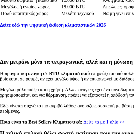
Μεσαίο δωμάτιο ή καθιστικό
12.000 BTU
Ανοίγματα, κου
Μεγάλος ή ενιαίος χώρος
18.000 BTU
Απώλειες, όροφ
Πολύ απαιτητικός χώρος
Μελέτη τεχνικού
Να μη γίνει επι
Δείτε εδώ την ψηφιακή έκθεση κλιματιστικών 2026
Δεν μετράνε μόνο τα τετραγωνικά, αλλά και η μόνωση
Η πραγματική ανάγκη σε
BTU κλιματιστικού
επηρεάζεται από πολλο
βρίσκεται σε ρετιρέ, αν έχει μεγάλο ύψος ή αν επικοινωνεί με διάδρ
Μεγάλο ρόλο παίζει και η χρήση. Αλλες ανάγκες έχει ένα υπνοδωμάτι
χρησιμοποιείται και για
θέρμανση
, πρέπει να εξεταστεί η απόδοσή τ
Εδώ γίνεται συχνά το πιο ακριβό λάθος: αγοράζεις συσκευή με βάση
περίμενες.
Ποια είναι τα Best Sellers Κλιματιστικά;
Δείτε τα με 1 κλίκ >>
Η τελική επιλογή θέλει σωστή εκτίμηση πριν την αγο