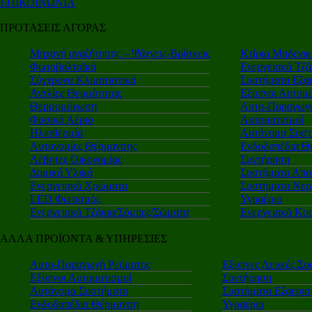
ΕΠΙΚΟΙΝΩΝΙΑ
ΠΡΟΤΑΣΕΙΣ ΑΓΟΡΑΣ
Μηχανή αναζήτησης – Ψάχνεις-Βρίσκεις
Κτίρια Μηδενι
Φωτοβολταϊκά
Ενεργειακά Τζά
Σύγχρονα Κλιματιστικά
Συστήματα Εξα
Αντλίες Θερμότητας
Εξυπνοι Αυτομα
Θερμομόνωση
Αυτο-Παραγωγή
Φυσικό Αέριο
Αυτοματισμοί
Ηλιοθερμία
Αυτόνομα Συστ
Αυτονομίες Θέρμανσης
Ενδοδαπέδια Θ
Λέβητες Οικονομίας
Συντήρηση
Δομικά Υλικά
Συστήματα Απο
Ενεργειακά Χρώματα
Συστήματα Νερ
LED Φωτισμός
Υγραέριο
Ενεργειακά Τζάκια/Σόμπες/Σώματα
Ενεργειακά Κο
ΑΛΛΑ ΠΡΟΪΟΝΤΑ & ΥΠΗΡΕΣΙΕΣ
Αυτο-Παραγωγή Ρεύματος
Εξυπνες Λευκές Συ
Εξυπνοι Αυτοματισμοί
Συντήρηση
Αυτόνομα Συστήματα
Συστήματα Εξαερι
Ενδοδαπέδια Θέρμανση
Υγραέριο