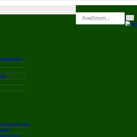
tro.triti |
Leasing.triti |
Mega & Elk Test |
After Sales |
Επαγγελματικ
ατανάλωσης
ατα
Κλιματιστικά
άρκα
γκαταστάτη