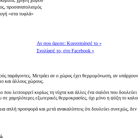
φώματα, χρήση χώρου
ος, προσανατολισμός
λογή «στα τυφλά»
Αν σου άρεσε:
Κοινοποίησέ το
»
Σχολίασέ το,
στο Facebook
»
ύς παράγοντες. Μετράει αν ο χώρος έχει θερμομόνωση, αν υπάρχουν 
ομο και άλλους χώρους.
ο που λειτουργεί κυρίως τη νύχτα και άλλες ένα σαλόνι που δουλεύει
ου σε χαμηλότερες εξωτερικές θερμοκρασίες, όχι μόνο η ψύξη το καλο
 μια απλή προσφορά και μετά ανακαλύπτεις ότι δουλεύει συνεχώς, δε
ρά