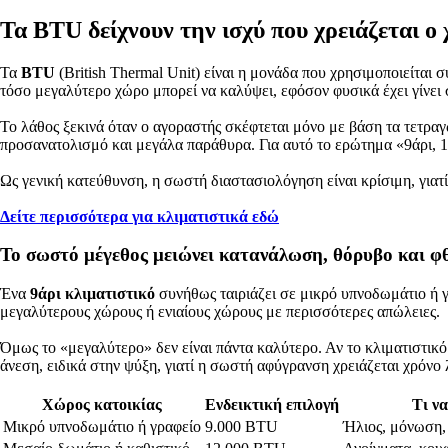
Τα BTU δείχνουν την ισχύ που χρειάζεται ο
Τα
BTU
(British Thermal Unit) είναι η μονάδα που χρησιμοποιείται 
τόσο μεγαλύτερο χώρο μπορεί να καλύψει, εφόσον φυσικά έχει γίνει
Το λάθος ξεκινά όταν ο αγοραστής σκέφτεται μόνο με βάση τα τετραγω
προσανατολισμό και μεγάλα παράθυρα. Για αυτό το ερώτημα «9άρι, 12
Ως γενική κατεύθυνση, η σωστή διαστασιολόγηση είναι κρίσιμη, γιατ
Δείτε περισσότερα για κλιματιστικά εδώ
Το σωστό μέγεθος μειώνει κατανάλωση, θόρυβο και φ
Ένα
9άρι κλιματιστικό
συνήθως ταιριάζει σε μικρό υπνοδωμάτιο ή 
μεγαλύτερους χώρους ή ενιαίους χώρους με περισσότερες απώλειες.
Όμως το «μεγαλύτερο» δεν είναι πάντα καλύτερο. Αν το κλιματιστικό
άνεση, ειδικά στην ψύξη, γιατί η σωστή αφύγρανση χρειάζεται χρόνο
Χώρος κατοικίας
Ενδεικτική επιλογή
Τι να
Μικρό υπνοδωμάτιο ή γραφείο
9.000 BTU
Ήλιος, μόνωση,