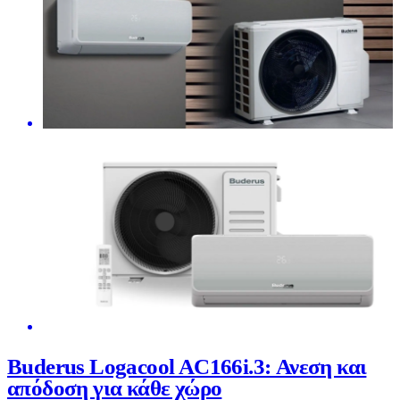
Buderus Logacool AC166i.3: Ανεση και
απόδοση για κάθε χώρο