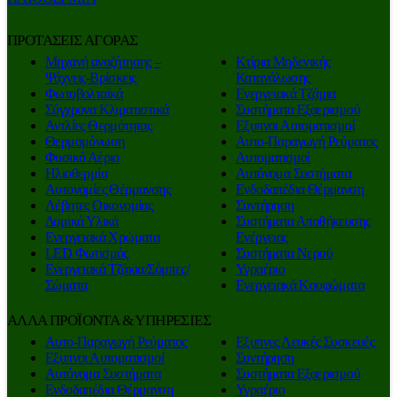
ΠΡΟΤΑΣΕΙΣ ΑΓΟΡΑΣ
Μηχανή αναζήτησης –
Κτίρια Μηδενικής
Ψάχνεις-Βρίσκεις
Κατανάλωσης
Φωτοβολταϊκά
Ενεργειακά Τζάμια
Σύγχρονα Κλιματιστικά
Συστήματα Εξαερισμού
Αντλίες Θερμότητας
Εξυπνοι Αυτοματισμοί
Θερμομόνωση
Αυτο-Παραγωγή Ρεύματος
Φυσικό Αέριο
Αυτοματισμοί
Ηλιοθερμία
Αυτόνομα Συστήματα
Αυτονομίες Θέρμανσης
Ενδοδαπέδια Θέρμανση
Λέβητες Οικονομίας
Συντήρηση
Δομικά Υλικά
Συστήματα Αποθήκευσης
Ενεργειακά Χρώματα
Ενέργειας
LED Φωτισμός
Συστήματα Νερού
Ενεργειακά Τζάκια/Σόμπες/
Υγραέριο
Σώματα
Ενεργειακά Κουφώματα
ΑΛΛΑ ΠΡΟΪΟΝΤΑ & ΥΠΗΡΕΣΙΕΣ
Αυτο-Παραγωγή Ρεύματος
Εξυπνες Λευκές Συσκευές
Εξυπνοι Αυτοματισμοί
Συντήρηση
Αυτόνομα Συστήματα
Συστήματα Εξαερισμού
Ενδοδαπέδια Θέρμανση
Υγραέριο