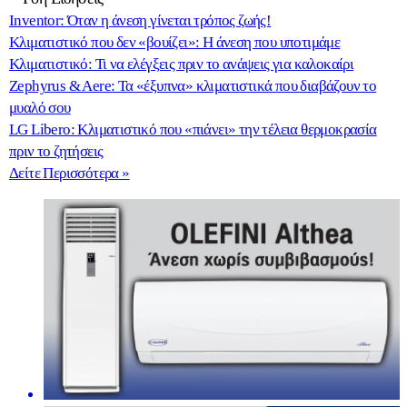
Inventor: Όταν η άνεση γίνεται τρόπος ζωής!
Κλιματιστικό που δεν «βουίζει»: Η άνεση που υποτιμάμε
Κλιματιστικό: Τι να ελέγξεις πριν το ανάψεις για καλοκαίρι
Zephyrus & Aere: Τα «έξυπνα» κλιματιστικά που διαβάζουν το
μυαλό σου
LG Libero: Κλιματιστικό που «πιάνει» την τέλεια θερμοκρασία
πριν το ζητήσεις
Δείτε Περισσότερα »