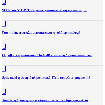
SEER και SCOP: Τι δείχνουν για κατανάλωση και οικονομία
Γιατί το inverter κλιματιστικό είναι η καλύτερη επιλογή
Θόρυβος κλιματιστικού: Πόσα dB κάνουν τη διαφορά στον ύπνο
Split, multi ή φορητό κλιματιστικό; Ποιο συμφέρει πραγματικά
Τοποθέτηση και εγγύηση κλιματιστικού: Τι πληρώνεις τελικά