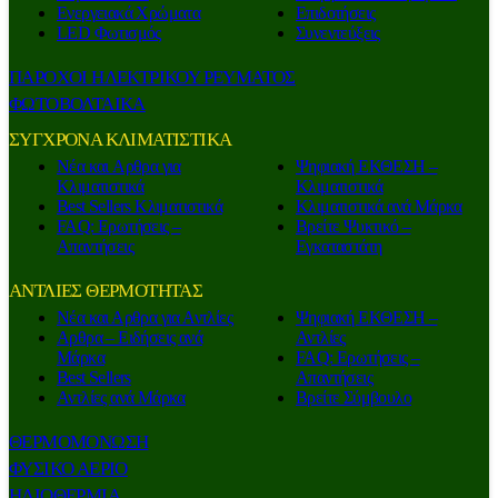
Ενεργειακά Χρώματα
Επιδοτήσεις
LED Φωτισμός
Συνεντεύξεις
ΠΑΡΟΧΟΙ ΗΛΕΚΤΡΙΚΟΥ ΡΕΥΜΑΤΟΣ
ΦΩΤΟΒΟΛΤΑΙΚΑ
ΣΥΓΧΡΟΝΑ ΚΛΙΜΑΤΙΣΤΙΚΑ
Νέα και Aρθρα για
Ψηφιακή ΕΚΘΕΣΗ –
Κλιματιστικά
Κλιματιστικά
Best Sellers Κλιματιστικά
Κλιματιστικά ανά Μάρκα
FAQ: Ερωτήσεις –
Βρείτε Ψυκτικό –
Απαντήσεις
Εγκαταστάτη
ΑΝΤΛΙΕΣ ΘΕΡΜΟΤΗΤΑΣ
Nέα και Αρθρα για Αντλίες
Ψηφιακή ΕΚΘΕΣΗ –
Αρθρα – Ειδήσεις ανά
Αντλίες
Μάρκα
FAQ: Ερωτήσεις –
Best Sellers
Απαντήσεις
Αντλίες ανά Μάρκα
Βρείτε Σύμβουλο
ΘΕΡΜΟΜΟΝΩΣΗ
ΦΥΣΙΚΟ ΑΕΡΙΟ
ΗΛΙΟΘΕΡΜΙΑ