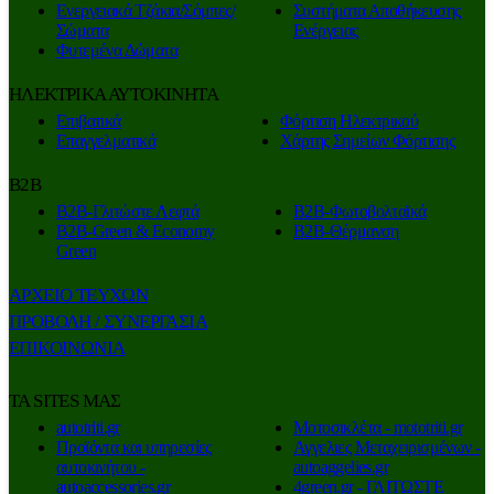
Ενεργειακά Τζάκια/Σόμπες/
Συστήματα Αποθήκευσης
Σώματα
Ενέργειας
Φυτεμένα Δώματα
ΗΛΕΚΤΡΙΚΑ ΑΥΤΟΚΙΝΗΤΑ
Επιβατικά
Φόρτιση Ηλεκτρικού
Επαγγελματικά
Χάρτης Σημείων Φόρτισης
Β2Β
Β2Β-Γλιτώστε Λεφτά
Β2Β-Φωτοβολταϊκά
Β2Β-Green & Economy
Β2Β-Θέρμανση
Green
ΑΡΧΕΙΟ ΤΕΥΧΩΝ
ΠΡΟΒΟΛΗ / ΣΥΝΕΡΓΑΣΙΑ
ΕΠΙΚΟΙΝΩΝΙΑ
ΤΑ SITES ΜΑΣ
autotriti.gr
Μοτοσικλέτα - mototriti.gr
Προϊόντα και υπηρεσίες
Αγγελιες Μεταχειρισμένων -
αυτοκινήτου -
autoaggelies.gr
autoaccessories.gr
4green.gr - ΓΛΙΤΩΣΤΕ