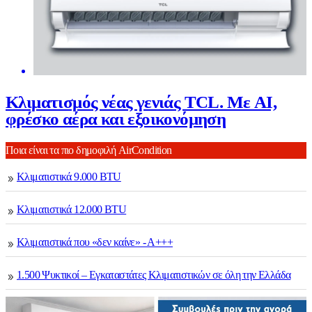
Κλιματισμός νέας γενιάς TCL. Mε AI,
φρέσκο αέρα και εξοικονόμηση
Ποια είναι τα πιο δημοφιλή AirCondition
Κλιματιστικά 9.000 BTU
Κλιματιστικά 12.000 BTU
Κλιματιστικά που «δεν καίνε» - Α+++
1.500 Ψυκτικοί – Εγκαταστάτες Κλιματιστικών σε όλη την Ελλάδα