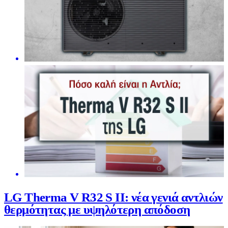
LG Therma V R32 S II: νέα γενιά αντλιών
θερμότητας με υψηλότερη απόδοση