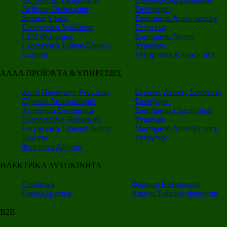
Λέβητες Οικονομίας
Συντήρηση
Δομικά Υλικά
Συστήματα Αποθήκευσης
Ενεργειακά Χρώματα
Ενέργειας
LED Φωτισμός
Συστήματα Νερού
Ενεργειακά Τζάκια/Σόμπες/
Υγραέριο
Σώματα
Ενεργειακά Κουφώματα
ΑΛΛΑ ΠΡΟΪΟΝΤΑ & ΥΠΗΡΕΣΙΕΣ
Αυτο-Παραγωγή Ρεύματος
Εξυπνες Λευκές Συσκευές
Εξυπνοι Αυτοματισμοί
Συντήρηση
Αυτόνομα Συστήματα
Συστήματα Εξαερισμού
Ενδοδαπέδια Θέρμανση
Υγραέριο
Ενεργειακά Τζάκια/Σόμπες/
Συστήματα Αποθήκευσης
Σώματα
Ενέργειας
Φυτεμένα Δώματα
ΗΛΕΚΤΡΙΚΑ ΑΥΤΟΚΙΝΗΤΑ
Επιβατικά
Φόρτιση Ηλεκτρικού
Επαγγελματικά
Χάρτης Σημείων Φόρτισης
Β2Β