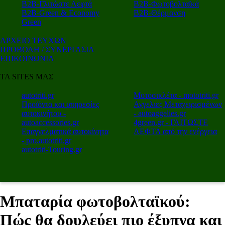
Β2Β-Γλιτώστε Λεφτά
Β2Β-Φωτοβολταϊκά
Β2Β-Green & Economy
Β2Β-Θέρμανση
Green
ΑΡΧΕΙΟ ΤΕΥΧΩΝ
ΠΡΟΒΟΛΗ / ΣΥΝΕΡΓΑΣΙΑ
ΕΠΙΚΟΙΝΩΝΙΑ
ΤΑ SITES ΜΑΣ
autotriti.gr
Μοτοσικλέτα - mototriti.gr
Προϊόντα και υπηρεσίες
Αγγελιες Μεταχειρισμένων
αυτοκινήτου -
- autoaggelies.gr
autoaccessories.gr
4green.gr - ΓΛΙΤΩΣΤΕ
Επαγγελματικά αυτοκίνητα
ΛΕΦΤΑ από την ενέργεια
- pro.autotriti.gr
autotriti-Touring.gr
Μπαταρία φωτοβολταϊκού:
Πώς θα δουλεύει πιο έξυπνα και