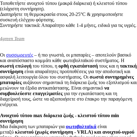
Τοποθετήστε ανοιχτού τύπου (μακρά διάρκεια) ή κλειστού τύπου
(ελάχιστη συντήρηση).
Διατηρήστε τη θερμοκρασία στους 20-25°C & χρησιμοποιήστε
συσκευή ελέγχου φόρτισης.
Συντηρήστε τακτικά: Απαραίτητο κάθε 1-4 μήνες, ειδικά για τις υγρές.
4green Team
Οι
συσσωρευτές
– ή πιο γνωστά, οι μπαταρίες – αποτελούν βασικό
και αναπόσπαστο κομμάτι κάθε φωτοβολταϊκού συστήματος. Η
σωστή επιλογή
του τύπου, η
ορθή εγκατάστασή
τους και η
τακτική
συντήρηση
είναι απαραίτητες προϋποθέσεις για την αποδοτική και
ασφαλή λειτουργία όλου του συστήματος. Οι
σωστά συντηρημένες
μπαταρίες
αυξάνουν σημαντικά τη διάρκεια ζωής του εξοπλισμού και
μειώνουν τα έξοδα αντικατάστασης. Είναι σημαντικό
να
συμβουλεύεστε επαγγελματίες
για την εγκατάσταση και τη
διαχείρισή τους, ώστε να αξιοποιήσετε στο έπακρο την παραγόμενη
ενέργεια.
Ανοιχτού τύπου max διάρκεια ζωής - κλειστού τύπου min
συντήρηση
Μια διάκριση των μπαταριών για
φωτοβολταϊκά
είναι
μεταξύ
κλειστού (χωρίς συντήρηση - VRLA) και ανοιχτού-υγρού