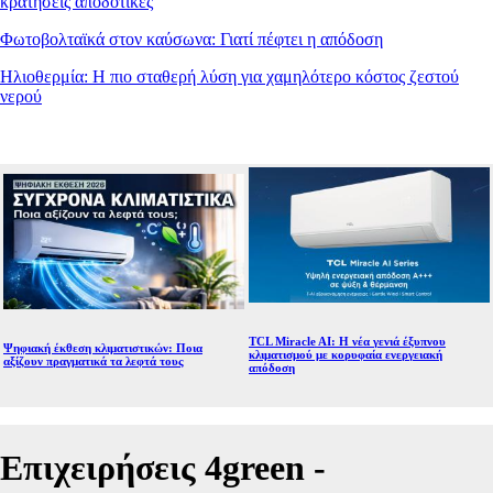
κρατήσεις αποδοτικές
Φωτοβολταϊκά στον καύσωνα: Γιατί πέφτει η απόδοση
Ηλιοθερμία: Η πιο σταθερή λύση για χαμηλότερο κόστος ζεστού
νερού
TCL Miracle AI: Η νέα γενιά έξυπνου
Ψηφιακή έκθεση κλιματιστικών: Ποια
κλιματισμού με κορυφαία ενεργειακή
αξίζουν πραγματικά τα λεφτά τους
απόδοση