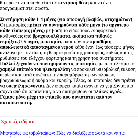
θα πρέπει να τοποθετείται σε
κεντρική θέση
και να έχει
προγραμματιστεί σωστά.
Συντήρηση κάθε 1-4 μήνες (για αποφυγή βλαβών, ατυχημάτων)
Οι μπαταρίες
πρέπει να συντηρούνται κάθε μήνα (το αργότερο
κάθε τέσσερις μήνες)
με βάση το είδος τους. Διαφορετικά
κινδυνεύεις από
βραχυκυκλώματα, ακόμα και πιθανές
εκρήξεις!
Οι
υγρές μπαταρίες
απαιτούν την
προσθήκη
αποκλειστικά αποσταγμένου νερού
κάθε έναν έως τέσσερις μήνες
ανάλογα με τον τύπο, τη θερμοκρασία της μπαταρίας, καθώς και τις
ρυθμίσεις του ελέγχου φόρτισης και τη χρήση του συστήματος.
Πολλοί ξεχνούν να συντηρήσουν τις μπαταρίες
με αποτέλεσμα το
χαμηλό επίπεδο του ηλεκτρολύτη
να προκαλεί υπερβολική έκλυση
αερίων και κατά συνέπεια την παραμόρφωση των πλακών,
βραχυκύκλωμα ή ακόμα και έκρηξη. Τέλος, οι μπαταρίες
δεν πρέπει
να υπερπληρώνονται.
Δεν υπάρχει καμία ανάγκη να γεμίζονται πιο
συχνά από ότι απαιτείται για να διατηρηθούν οι
πλάκες υγρές.
Γέμισε μόνο μέχρι το επίπεδο που συνιστάται από τον
κατασκευαστή.
Σχετικές ειδήσεις
Μπαταρίες φωτοβολταϊκών: Πώς να διαλέξεις σωστά και να τις