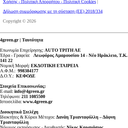
Χρήσης - Πολιτική Απορρήτου - Πολιτική Cookies
|
Δήλωση συμμόρφωσης με τη σύσταση (ΕΕ) 2018/334
Copyright © 2026
4green.gr | Ταυτότητα
Επωνυμία Επιχείρησης:
AUTO ΤΡΙΤΗ ΑΕ
Έδρα - Γραφεία:
Λεωφόρος Αμαρουσίου 14 - Νέο Ηράκλειο, Τ.Κ.
141 22
Νομική Μορφή:
ΕΚΔΟΤΙΚΗ ΕΤΑΙΡΕΙΑ
Α.Φ.Μ.:
998384177
Δ.Ο.Υ.:
ΚΕΦΟΔΕ
Στοιχεία Επικοινωνίας:
E-mail:
info@4green.gr
Τηλέφωνο:
211 1085500
Ιστοσελίδα:
www.4green.gr
Διοικητικά Στελέχη
Ιδιοκτήτες & Κύριοι Μέτοχοι:
Δανάη Τριανταφύλλη – Δάφνη
Τριανταφύλλη
Νόμιμος εκπρόσωπος - Διευθυντής:
Νίκος Καρανάσιος