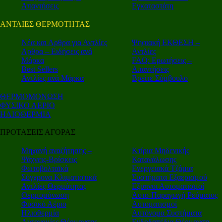
Απαντήσεις
Εγκαταστάτη
ΑΝΤΛΙΕΣ ΘΕΡΜΟΤΗΤΑΣ
Nέα και Αρθρα για Αντλίες
Ψηφιακή ΕΚΘΕΣΗ –
Αρθρα – Ειδήσεις ανά
Αντλίες
Μάρκα
FAQ: Ερωτήσεις –
Best Sellers
Απαντήσεις
Αντλίες ανά Μάρκα
Βρείτε Σύμβουλο
ΘΕΡΜΟΜΟΝΩΣΗ
ΦΥΣΙΚΟ ΑΕΡΙΟ
ΗΛΙΟΘΕΡΜΙΑ
ΠΡΟΤΑΣΕΙΣ ΑΓΟΡΑΣ
Μηχανή αναζήτησης –
Κτίρια Μηδενικής
Ψάχνεις-Βρίσκεις
Κατανάλωσης
Φωτοβολταϊκά
Ενεργειακά Τζάμια
Σύγχρονα Κλιματιστικά
Συστήματα Εξαερισμού
Αντλίες Θερμότητας
Εξυπνοι Αυτοματισμοί
Θερμομόνωση
Αυτο-Παραγωγή Ρεύματος
Φυσικό Αέριο
Αυτοματισμοί
Ηλιοθερμία
Αυτόνομα Συστήματα
Αυτονομίες Θέρμανσης
Ενδοδαπέδια Θέρμανση