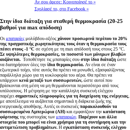
Αν σου άρεσε:
Κοινοποίησέ το
»
Σχολίασέ το,
στο Facebook
»
Στην ίδια διάταξη για σταθερή θερμοκρασία (20-25
βαθμοί για max απόδοση)
Οι
μπαταρίες
μολύβδου-οξέος
χάνουν προσωρινά περίπου το 20%
της πραγματικής χωρητικότητας τους όταν η θερμοκρασία τους
πέσει στους -1 °C
σε σχέση με τη max απόδοσή τους στους 25 °C.
Σε υψηλότερες θερμοκρασίες, το ποσοστό των μόνιμων βλαβών
αυξάνεται.
Τοποθέτησε τις μπαταρίες σου
στην ίδια διάταξη
ώστε
να διατηρήσουν όλες την
ίδια θερμοκρασία.
Αν είναι σε έναν
εξωτερικό τοίχο, τότε αυτός θα πρέπει να μονωθεί, εξασφαλίζοντας
παράλληλα χώρο για τη κυκλοφορία του αέρα. Θα πρέπει να
υπάρχουν
κενά μεταξύ των συσσωρευτών,
ώστε αυτοί που
βρίσκονται στη μέση να μη θερμαίνονται περισσότερο από τους
υπόλοιπους. Η μέτρηση με την κατάλληλη συσκευή ελέγχου
παρέχει
σημαντικές πληροφορίες για τη διαχείριση της ενέργειας
,
με αποτέλεσμα να αυξάνεται σημαντικά η διάρκεια ζωής της
ενεργειακής αποθήκης. Αυτές οι συσκευές
παρακολουθούν τα
συσσωρευμένα Αμπερώρια (ΑΗ)
και εμφανίζουν την
κατάσταση
φόρτισης
της συστοιχίας των
μπαταριών
.
Παρέχουν και άλλα
στοιχεία που μπορεί να είναι χρήσιμα για τη συντήρηση και την
αντιμετώπιση προβλημάτων.
Η
εγκατάσταση συσκευής ελέγχου