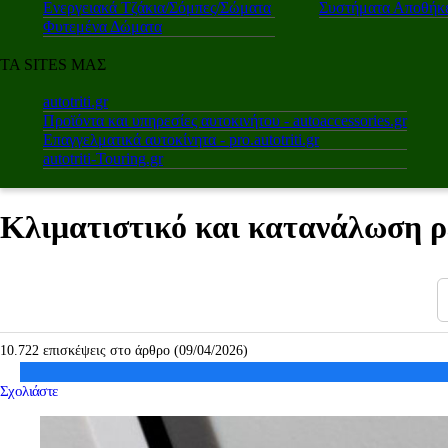
Ενεργειακά Τζάκια/Σόμπες/Σώματα
Συστήματα Αποθήκε
Φυτεμένα Δώματα
ΤΑ SITES ΜΑΣ
autotriti.gr
Προϊόντα και υπηρεσίες αυτοκινήτου - autoaccessories.gr
Επαγγελματικά αυτοκίνητα - pro.autotriti.gr
autotriti-Touring.gr
Κλιματιστικό και κατανάλωση ρ
10.722 επισκέψεις στο άρθρο (09/04/2026)
Σχολιάστε