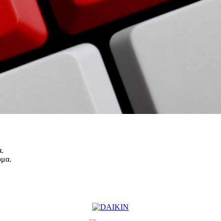
α.
ύμα.