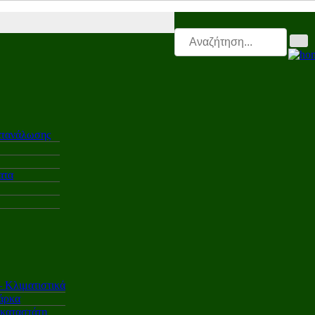
ti |
Leasing.triti |
Mega & Elk Test |
After Sales |
Επαγγελματικά |
Ελα
ατανάλωσης
ατα
Κλιματιστικά
άρκα
γκαταστάτη