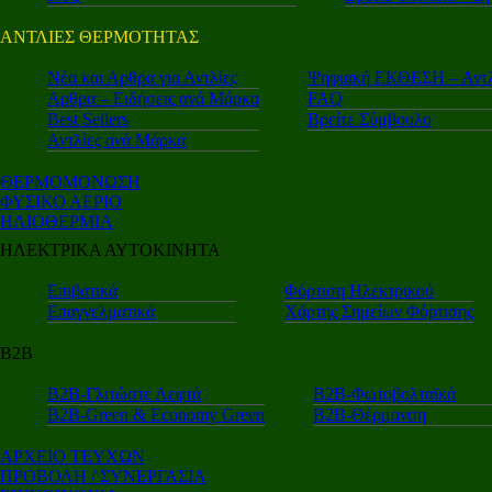
ΑΝΤΛΙΕΣ ΘΕΡΜΟΤΗΤΑΣ
Nέα και Αρθρα για Αντλίες
Ψηφιακή ΕΚΘΕΣΗ – Αντλ
Αρθρα – Ειδήσεις ανά Μάρκα
FAQ
Best Sellers
Βρείτε Σύμβουλο
Αντλίες ανά Μάρκα
ΘΕΡΜΟΜΟΝΩΣΗ
ΦΥΣΙΚΟ ΑΕΡΙΟ
ΗΛΙΟΘΕΡΜΙΑ
ΗΛΕΚΤΡΙΚΑ ΑΥΤΟΚΙΝΗΤΑ
Επιβατικά
Φόρτιση Ηλεκτρικού
Επαγγελματικά
Χάρτης Σημείων Φόρτισης
Β2Β
Β2Β-Γλιτώστε Λεφτά
Β2Β-Φωτοβολταϊκά
Β2Β-Green & Economy Green
Β2Β-Θέρμανση
ΑΡΧΕΙΟ ΤΕΥΧΩΝ
ΠΡΟΒΟΛΗ / ΣΥΝΕΡΓΑΣΙΑ