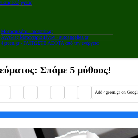
υσης Ενέργειας
Μοτοσικλέτα - mototriti.gr
Αγγελιες Μεταχειρισμένων - autoaggelies.gr
4green.gr - ΓΛΙΤΩΣΤΕ ΛΕΦΤΑ από την ενέργεια
εύματος: Σπάμε 5 μύθους!
Add 4green.gr on Googl