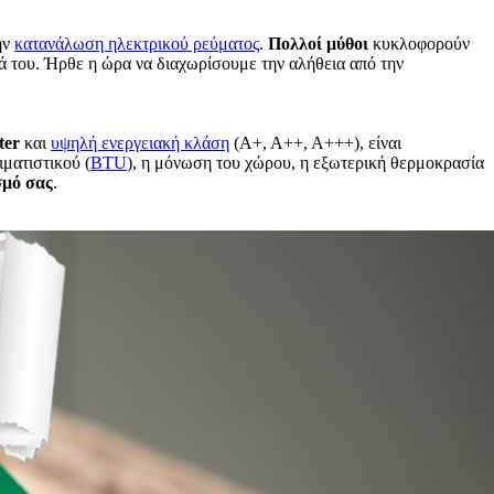
ην
κατανάλωση ηλεκτρικού ρεύματος
.
Πολλοί μύθοι
κυκλοφορούν
ρά του. Ήρθε η ώρα να διαχωρίσουμε την αλήθεια από την
ter
και
υψηλή ενεργειακή κλάση
(A+, A++, A+++), είναι
ιματιστικού (
BTU
), η μόνωση του χώρου, η εξωτερική θερμοκρασία
σμό σας
.