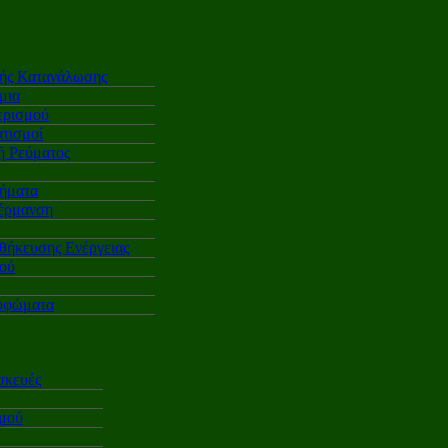
κής Κατανάλωσης
μια
ερισμού
τισμοί
 Ρεύματος
ήματα
έρμανση
θήκευσης Ενέργειας
ού
υφώματα
σκευές
σμού