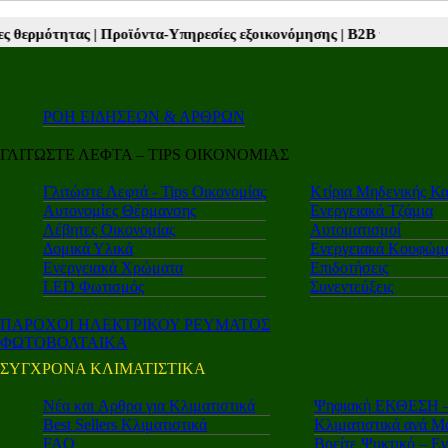
ίες εξοικονόμησης |
Β2Β νέα |
Autotriti.gr |
Mototriti.gr |
Electro.tri
ΡΟΗ ΕΙΔΗΣΕΩΝ & ΑΡΘΡΩΝ
ΓΛΙΤΩΣΤΕ ΛΕΦΤΑ – TIPS ΟΙΚΟΝΟΜΙΑΣ
Γλιτώστε Λεφτά - Tips Οικονομίας
Κτίρια Μηδενικής Κ
Αυτονομίες Θέρμανσης
Ενεργειακά Τζάμια
Λέβητες Οικονομίας
Αυτοματισμοί
Δομικά Υλικά
Ενεργειακά Κουφώμ
Ενεργειακά Χρώματα
Επιδοτήσεις
LED Φωτισμός
Συνεντεύξεις
ΠΑΡΟΧΟΙ ΗΛΕΚΤΡΙΚΟΥ ΡΕΥΜΑΤΟΣ
ΦΩΤΟΒΟΛΤΑΙΚΑ
ΣΥΓΧΡΟΝΑ ΚΛΙΜΑΤΙΣΤΙΚΑ
Νέα και Aρθρα για Κλιματιστικά
Ψηφιακή ΕΚΘΕΣΗ – 
Best Sellers Κλιματιστικά
Κλιματιστικά ανά Μ
FAQ
Βρείτε Ψυκτικό – Ε