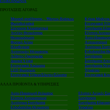
ΕΠΙΚΟΙΝΩΝΙΑ
ΠΡΟΤΑΣΕΙΣ ΑΓΟΡΑΣ
Μηχανή αναζήτησης – Ψάχνεις-Βρίσκεις
Κτίρια Μηδενι
Φωτοβολταϊκά
Ενεργειακά Τζά
Σύγχρονα Κλιματιστικά
Συστήματα Εξα
Αντλίες Θερμότητας
Εξυπνοι Αυτομα
Θερμομόνωση
Αυτο-Παραγωγή
Φυσικό Αέριο
Αυτοματισμοί
Ηλιοθερμία
Αυτόνομα Συστ
Αυτονομίες Θέρμανσης
Ενδοδαπέδια Θ
Λέβητες Οικονομίας
Συντήρηση
Δομικά Υλικά
Συστήματα Απο
Ενεργειακά Χρώματα
Συστήματα Νερ
LED Φωτισμός
Υγραέριο
Ενεργειακά Τζάκια/Σόμπες/Σώματα
Ενεργειακά Κο
ΑΛΛΑ ΠΡΟΪΟΝΤΑ & ΥΠΗΡΕΣΙΕΣ
Αυτο-Παραγωγή Ρεύματος
Εξυπνες Λευκές Συ
Εξυπνοι Αυτοματισμοί
Συντήρηση
Αυτόνομα Συστήματα
Συστήματα Εξαερι
Ενδοδαπέδια Θέρμανση
Υγραέριο