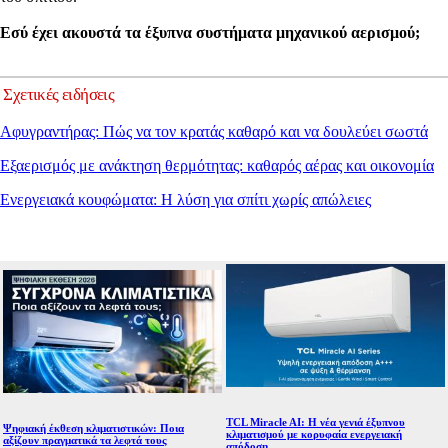
Εσύ έχει ακουστά τα έξυπνα συστήματα μηχανικού αερισμού;
Σχετικές ειδήσεις
Αφυγραντήρας: Πώς να τον κρατάς καθαρό και να δουλεύει σωστά
Εξαερισμός με ανάκτηση θερμότητας: καθαρός αέρας και οικονομία
Ενεργειακά κουφώματα: Η λύση για σπίτι χωρίς απώλειες
TCL Miracle AI: Η νέα γενιά έξυπνου
Ψηφιακή έκθεση κλιματιστικών: Ποια
κλιματισμού με κορυφαία ενεργειακή
αξίζουν πραγματικά τα λεφτά τους
απόδοση