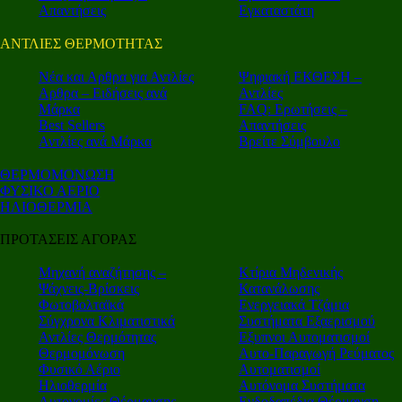
Απαντήσεις
Εγκαταστάτη
ΑΝΤΛΙΕΣ ΘΕΡΜΟΤΗΤΑΣ
Nέα και Αρθρα για Αντλίες
Ψηφιακή ΕΚΘΕΣΗ –
Αρθρα – Ειδήσεις ανά
Αντλίες
Μάρκα
FAQ: Ερωτήσεις –
Best Sellers
Απαντήσεις
Αντλίες ανά Μάρκα
Βρείτε Σύμβουλο
ΘΕΡΜΟΜΟΝΩΣΗ
ΦΥΣΙΚΟ ΑΕΡΙΟ
ΗΛΙΟΘΕΡΜΙΑ
ΠΡΟΤΑΣΕΙΣ ΑΓΟΡΑΣ
Μηχανή αναζήτησης –
Κτίρια Μηδενικής
Ψάχνεις-Βρίσκεις
Κατανάλωσης
Φωτοβολταϊκά
Ενεργειακά Τζάμια
Σύγχρονα Κλιματιστικά
Συστήματα Εξαερισμού
Αντλίες Θερμότητας
Εξυπνοι Αυτοματισμοί
Θερμομόνωση
Αυτο-Παραγωγή Ρεύματος
Φυσικό Αέριο
Αυτοματισμοί
Ηλιοθερμία
Αυτόνομα Συστήματα
Αυτονομίες Θέρμανσης
Ενδοδαπέδια Θέρμανση