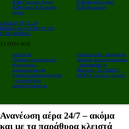
Β2Β-Γλιτώστε Λεφτά
Β2Β-Φωτοβολταϊκά
Β2Β-Green & Economy
Β2Β-Θέρμανση
Green
ΑΡΧΕΙΟ ΤΕΥΧΩΝ
ΠΡΟΒΟΛΗ / ΣΥΝΕΡΓΑΣΙΑ
ΕΠΙΚΟΙΝΩΝΙΑ
ΤΑ SITES ΜΑΣ
autotriti.gr
Μοτοσικλέτα - mototriti.gr
Προϊόντα και υπηρεσίες
Αγγελιες Μεταχειρισμένων
αυτοκινήτου -
- autoaggelies.gr
autoaccessories.gr
4green.gr - ΓΛΙΤΩΣΤΕ
Επαγγελματικά αυτοκίνητα
ΛΕΦΤΑ από την ενέργεια
- pro.autotriti.gr
autotriti-Touring.gr
Ανανέωση αέρα 24/7 – ακόμα
και με τα παράθυρα κλειστά