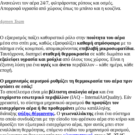
Ανανεώνει τον αέρα 24/7, φιλτράροντας ρύπους και οσμές.
Απορροφά υγρασία από χώρους όπως το μπάνιο και η κουζίνα.
4green Team
Ο εξαερισμός παίζει καθοριστικό ρόλο στην
ποιότητα του αέρα
μέσα στο σπίτι μας, καθώς εξασφαλίζει
καθαρή ατμόσφαιρα
με το
πάτημα ενός κουμπιού, απομακρύνοντας
επιβλαβή μικροσωματίδια
.
Ταυτόχρονα, διατηρεί
σταθερή θερμοκρασία
σε κάθε δωμάτιο και
εξαλείφει υγρασία και μούχλα
από όλους τους χώρους. Είναι η
έξυπνη λύση για ένα
υγιές
και
άνετο
περιβάλλον – κάθε ημέρα, κάθε
εποχή.
Ο μηχανισμός αερισμού ρυθμίζει τη θερμοκρασία του αέρα πριν
φτάσει σε εσάς!
Το αποτέλεσμα είναι
μία
βέλτιστη αναλογία αέρα
και ένα
ευχάριστο εσωτερικό περιβάλλον
(IAQ – InternalAirQuality). Εάν
χρειαστεί, το σύστημα μηχανικού αερισμού
θα προψύξει τον
εισερχόμενο αέρα ή θα προθερμάνει
μέσω κατάλληλης
διάταξης
ψύξης
-θέρμανσης
.
Ο
γεωεναλλάκτης
είναι ένα σύστημα
το οποίο συνδυάζεται με την είσοδο του φρέσκου αέρα στο κτίριο και
δροσίζει τον εξωτερικό εισερχόμενο αέρα, πριν αυτός μπει στον
εναλλάκτη θερμότητας, επόμενο στάδιο του μηχανισμού αερισμού,