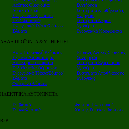
Λέβητες Οικονομίας
Συντήρηση
Δομικά Υλικά
Συστήματα Αποθήκευσης
Ενεργειακά Χρώματα
Ενέργειας
LED Φωτισμός
Συστήματα Νερού
Ενεργειακά Τζάκια/Σόμπες/
Υγραέριο
Σώματα
Ενεργειακά Κουφώματα
ΑΛΛΑ ΠΡΟΪΟΝΤΑ & ΥΠΗΡΕΣΙΕΣ
Αυτο-Παραγωγή Ρεύματος
Εξυπνες Λευκές Συσκευές
Εξυπνοι Αυτοματισμοί
Συντήρηση
Αυτόνομα Συστήματα
Συστήματα Εξαερισμού
Ενδοδαπέδια Θέρμανση
Υγραέριο
Ενεργειακά Τζάκια/Σόμπες/
Συστήματα Αποθήκευσης
Σώματα
Ενέργειας
Φυτεμένα Δώματα
ΗΛΕΚΤΡΙΚΑ ΑΥΤΟΚΙΝΗΤΑ
Επιβατικά
Φόρτιση Ηλεκτρικού
Επαγγελματικά
Χάρτης Σημείων Φόρτισης
Β2Β