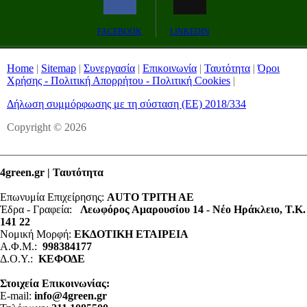
Remaining
-0:00
Fullscreen
FACEBOOK
LINKEDIN
Time
Home
|
Sitemap
|
Συνεργασία
|
Επικοινωνία
|
Ταυτότητα
|
Όροι
Χρήσης - Πολιτική Απορρήτου - Πολιτική Cookies
|
Δήλωση συμμόρφωσης με τη σύσταση (ΕΕ) 2018/334
Copyright © 2026
4green.gr | Ταυτότητα
Επωνυμία Επιχείρησης:
AUTO ΤΡΙΤΗ ΑΕ
Έδρα - Γραφεία:
Λεωφόρος Αμαρουσίου 14 - Νέο Ηράκλειο, Τ.Κ.
141 22
Νομική Μορφή:
ΕΚΔΟΤΙΚΗ ΕΤΑΙΡΕΙΑ
Α.Φ.Μ.:
998384177
Δ.Ο.Υ.:
ΚΕΦΟΔΕ
Στοιχεία Επικοινωνίας:
E-mail:
info@4green.gr