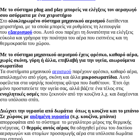
Με το σύστημα plug and play μπορείς να ελέγξεις τον αεραγωγό
σου ασύρματα με ένα χειριστήριο
Στο
ολοκληρωμένο σύστημα μηχανικού αερισμού
διατίθενται
χειριστήρια, με τα οποία μπορείς να ρυθμίσεις τη λειτουργία
του
εξαερισμού
σου. Αυτό σου παρέχει τη δυνατότητα να ελέγξεις
εύκολα και γρήγορα την ποιότητα του αέρα που εισπνέεις και τη
θερμοκρασία του χώρου.
Με το σύστημα μηχανικού αερισμού έχεις φρέσκο, καθαρό αέρα,
χωρίς σκόνη, γύρη ή άλλα, επιβλαβή για την υγεία, αιωρούμενα
σωματίδια
Τα συστήματα μηχανικού
αερισμού
παρέχουν φρέσκο, καθαρό αέρα,
απαλλαγμένο από γύρη, σκόνη και άλλα
μικροσωματίδια
. Αυτό
οφείλεται στα υψηλής ποιότητας φίλτρα που διαθέτουν. Έτσι όχι
μόνο προστατεύετε την υγεία σας, αλλά βάζετε ένα τέλος στις
ενοχλητικές οσμές
που ξεκινούν από την κουζίνα λ.χ. και διαχέονται
στο υπόλοιπο σπίτι.
Διώχνει την υγρασία από δωμάτια όπως η κουζίνα και το μπάνιο
Σε χώρους με
αυξημένη υγρασία
(π.χ. κουζίνα, μπάνιο)
απορροφάται από το σύστημα το μεγαλύτερο μέρος της θερμικής
ενέργειας. Ο
θερμός αυτός αέρας
θα οδηγηθεί μέσω του δικτύου
αεραγωγών και στομίων προσαγωγής αέρα στα υπόλοιπα δωμάτια
του σπιτιού.