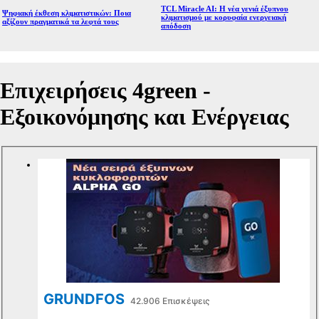
TCL Miracle AI: Η νέα γενιά έξυπνου
Ψηφιακή έκθεση κλιματιστικών: Ποια
κλιματισμού με κορυφαία ενεργειακή
αξίζουν πραγματικά τα λεφτά τους
απόδοση