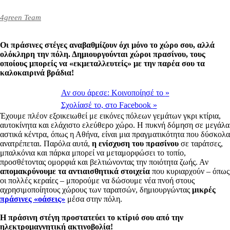
4green Team
Oι πράσινες στέγες αναβαθμίζουν όχι μόνο το χώρο σου, αλλά
ολόκληρη την πόλη. Δημιουργούνται χώροι πρασίνου, τους
οποίους μπορείς να «εκμεταλλευτείς» με την παρέα σου τα
καλοκαιρινά βράδια!
Αν σου άρεσε:
Κοινοποίησέ το
»
Σχολίασέ το,
στο Facebook
»
Έχουμε πλέον εξοικειωθεί με εικόνες πόλεων γεμάτων γκρι κτίρια,
αυτοκίνητα και ελάχιστο ελεύθερο χώρο. Η πυκνή δόμηση σε μεγάλα
αστικά κέντρα, όπως η Αθήνα, είναι μια πραγματικότητα που δύσκολα
ανατρέπεται. Παρόλα αυτά,
η ενίσχυση του πρασίνου
σε ταράτσες,
μπαλκόνια και πάρκα μπορεί να μεταμορφώσει το τοπίο,
προσθέτοντας ομορφιά και βελτιώνοντας την ποιότητα ζωής. Αν
απομακρύνουμε τα αντιαισθητικά στοιχεία
που κυριαρχούν – όπως
οι πολλές κεραίες – μπορούμε να δώσουμε νέα πνοή στους
αχρησιμοποίητους χώρους των ταρατσών, δημιουργώντας
μικρές
πράσινες «οάσεις»
μέσα στην πόλη.
Η πράσινη στέγη προστατεύει το κτίριό σου από την
ηλεκτρομαγνητική ακτινοβολία!