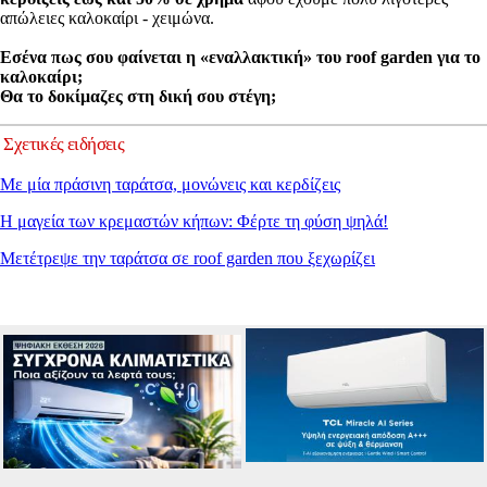
απώλειες καλοκαίρι - χειμώνα.
Εσένα πως σου φαίνεται η «εναλλακτική» του roof garden για το
καλοκαίρι;
Θα το δοκίμαζες στη δική σου στέγη;
Σχετικές ειδήσεις
Με μία πράσινη ταράτσα, μονώνεις και κερδίζεις
Η μαγεία των κρεμαστών κήπων: Φέρτε τη φύση ψηλά!
Μετέτρεψε την ταράτσα σε roof garden που ξεχωρίζει