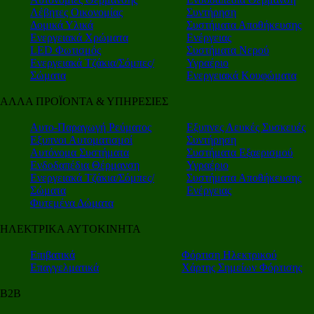
Λέβητες Οικονομίας
Συντήρηση
Δομικά Υλικά
Συστήματα Αποθήκευσης
Ενεργειακά Χρώματα
Ενέργειας
LED Φωτισμός
Συστήματα Νερού
Ενεργειακά Τζάκια/Σόμπες/
Υγραέριο
Σώματα
Ενεργειακά Κουφώματα
ΑΛΛΑ ΠΡΟΪΟΝΤΑ & ΥΠΗΡΕΣΙΕΣ
Αυτο-Παραγωγή Ρεύματος
Εξυπνες Λευκές Συσκευές
Εξυπνοι Αυτοματισμοί
Συντήρηση
Αυτόνομα Συστήματα
Συστήματα Εξαερισμού
Ενδοδαπέδια Θέρμανση
Υγραέριο
Ενεργειακά Τζάκια/Σόμπες/
Συστήματα Αποθήκευσης
Σώματα
Ενέργειας
Φυτεμένα Δώματα
ΗΛΕΚΤΡΙΚΑ ΑΥΤΟΚΙΝΗΤΑ
Επιβατικά
Φόρτιση Ηλεκτρικού
Επαγγελματικά
Χάρτης Σημείων Φόρτισης
Β2Β