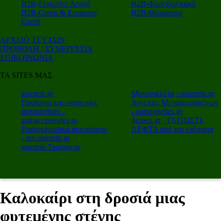
Β2Β-Γλιτώστε Λεφτά
Β2Β-Φωτοβολταϊκά
Β2Β-Green & Economy
Β2Β-Θέρμανση
Green
ΑΡΧΕΙΟ ΤΕΥΧΩΝ
ΠΡΟΒΟΛΗ / ΣΥΝΕΡΓΑΣΙΑ
ΕΠΙΚΟΙΝΩΝΙΑ
ΤΑ SITES ΜΑΣ
autotriti.gr
Μοτοσικλέτα - mototriti.gr
Προϊόντα και υπηρεσίες
Αγγελιες Μεταχειρισμένων
αυτοκινήτου -
- autoaggelies.gr
autoaccessories.gr
4green.gr - ΓΛΙΤΩΣΤΕ
Επαγγελματικά αυτοκίνητα
ΛΕΦΤΑ από την ενέργεια
- pro.autotriti.gr
autotriti-Touring.gr
Καλοκαίρι στη δροσιά μιας
φυτεμένης στέγης