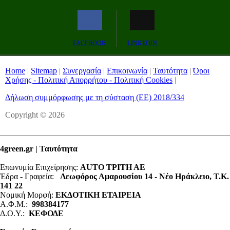
Remaining
-0:00
Fullscreen
FACEBOOK
LINKEDIN
Time
Home
|
Sitemap
|
Συνεργασία
|
Επικοινωνία
|
Ταυτότητα
|
Όροι
Χρήσης - Πολιτική Απορρήτου - Πολιτική Cookies
|
Δήλωση συμμόρφωσης με τη σύσταση (ΕΕ) 2018/334
Copyright © 2026
4green.gr | Ταυτότητα
Επωνυμία Επιχείρησης:
AUTO ΤΡΙΤΗ ΑΕ
Έδρα - Γραφεία:
Λεωφόρος Αμαρουσίου 14 - Νέο Ηράκλειο, Τ.Κ.
141 22
Νομική Μορφή:
ΕΚΔΟΤΙΚΗ ΕΤΑΙΡΕΙΑ
Α.Φ.Μ.:
998384177
Δ.Ο.Υ.:
ΚΕΦΟΔΕ