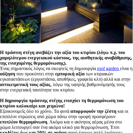
Η πράσινη στέγη ανεβάζει την αξία του κτιρίου (λόγω π.χ. του
χαμηλότερου ενεργειακού κόστους, της αισθητικής αναβάθμισης,
της ενισχυμένης θερμομόνωσης).
Ένας σημαντικός λόγος να σκεφτείς τη δημιουργία
roof garden
είναι η
αύξηση
που προκύπτει στην
εμπορική αξία
των κτιριακών
εγκαταστάσεων (εργοστάσια, αποθήκες, γραφεία κλπ) αλλά και στην
αντικειμενική τους αξίας
, λόγω της υψηλής βαθμονόμησής τους
στην ενεργειακή ταυτότητα του κτιρίου.
Η δημιουργία πράσινης στέγης ενισχύει τη θερμομόνωση του
κτιρίου καλοκαίρι και χειμώνα!
Εξοικονομείς όλο το χρόνο. Τα φυτά
απορροφούν την ζέστη
και οι
επιπλέον στρώσεις από χώμα πάνω στην οροφή προσφέρουν
επιπλέον θερμομόνωση
. Ακόμα και ο ακίνητος αέρας μέσα στο
χώμα λειτουργεί σαν ένα ακόμα υλικό για θερμομόνωση. Έτσι
κερδίζεις έως και 50% σε χρήμα
αφού έχουμε πολύ λιγότερες