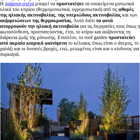
Η
πράσινη στέγη
μπορεί να
προστατέψει
τα υποκείμενα μονωτικά
υλικά του κτιρίου (θερμομονωτικά, υγρομονωτικά) από τις
φθορές
της ηλιακής ακτινοβολίας
,
της υπεριώδους ακτινοβολίας
και των
αυξομειώσεων της θερμοκρασίας
. Αυτό διότι
τα φυτά
απορροφούν την ηλιακή ακτινοβολία
για τις διεργασίες τους όπως η
φωτοσύνθεση, προστατεύοντας, έτσι, το κτίριο και αυξάνοντας τη
διάρκεια ζωής της μόνωσης. Επιπλέον, το roof garden
προστατεύει
από ακραία καιρικά φαινόμενα
το κέλυφος όπως είναι ο άνεμος, το
χαλάζι και οι δυνατές βροχές, ενώ, μειωμένος είναι και ο κίνδυνος για
πυρκαγιά.