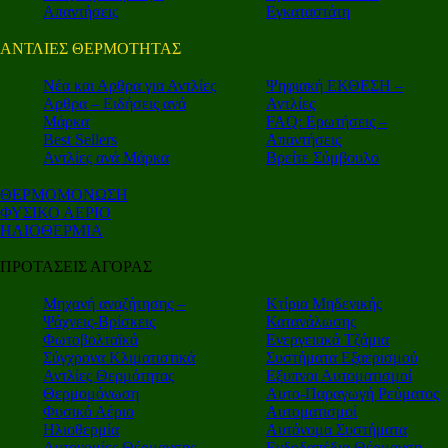
Απαντήσεις
Εγκαταστάτη
ΑΝΤΛΙΕΣ ΘΕΡΜΟΤΗΤΑΣ
Nέα και Αρθρα για Αντλίες
Ψηφιακή ΕΚΘΕΣΗ –
Αρθρα – Ειδήσεις ανά
Αντλίες
Μάρκα
FAQ: Ερωτήσεις –
Best Sellers
Απαντήσεις
Αντλίες ανά Μάρκα
Βρείτε Σύμβουλο
ΘΕΡΜΟΜΟΝΩΣΗ
ΦΥΣΙΚΟ ΑΕΡΙΟ
ΗΛΙΟΘΕΡΜΙΑ
ΠΡΟΤΑΣΕΙΣ ΑΓΟΡΑΣ
Μηχανή αναζήτησης –
Κτίρια Μηδενικής
Ψάχνεις-Βρίσκεις
Κατανάλωσης
Φωτοβολταϊκά
Ενεργειακά Τζάμια
Σύγχρονα Κλιματιστικά
Συστήματα Εξαερισμού
Αντλίες Θερμότητας
Εξυπνοι Αυτοματισμοί
Θερμομόνωση
Αυτο-Παραγωγή Ρεύματος
Φυσικό Αέριο
Αυτοματισμοί
Ηλιοθερμία
Αυτόνομα Συστήματα
Αυτονομίες Θέρμανσης
Ενδοδαπέδια Θέρμανση