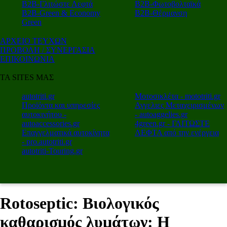
Β2Β-Γλιτώστε Λεφτά
Β2Β-Φωτοβολταϊκά
Β2Β-Green & Economy
Β2Β-Θέρμανση
Green
ΑΡΧΕΙΟ ΤΕΥΧΩΝ
ΠΡΟΒΟΛΗ / ΣΥΝΕΡΓΑΣΙΑ
ΕΠΙΚΟΙΝΩΝΙΑ
ΤΑ SITES ΜΑΣ
autotriti.gr
Μοτοσικλέτα - mototriti.gr
Προϊόντα και υπηρεσίες
Αγγελιες Μεταχειρισμένων
αυτοκινήτου -
- autoaggelies.gr
autoaccessories.gr
4green.gr - ΓΛΙΤΩΣΤΕ
Επαγγελματικά αυτοκίνητα
ΛΕΦΤΑ από την ενέργεια
- pro.autotriti.gr
autotriti-Touring.gr
Rotoseptic: Βιολογικός
καθαρισμός λυμάτων: Η