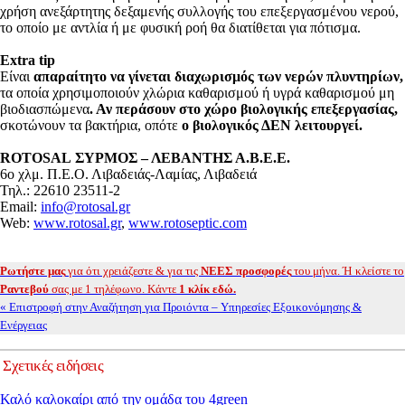
χρήση ανεξάρτητης δεξαμενής συλλογής του επεξεργασμένου νερού,
το οποίο με αντλία ή με φυσική ροή θα διατίθεται για πότισμα.
Extra tip
Είναι
απαραίτητο να γίνεται διαχωρισμός των νερών πλυντηρίων,
τα οποία χρησιμοποιούν χλώρια καθαρισμού ή υγρά καθαρισμού μη
βιοδιασπώμενα
. Αν περάσουν στο χώρο βιολογικής επεξεργασίας,
σκοτώνουν τα βακτήρια, οπότε
ο βιολογικός ΔΕΝ λειτουργεί.
ROTOSAL ΣΥΡΜΟΣ – ΛΕΒΑΝΤΗΣ Α.Β.Ε.Ε.
6o χλμ. Π.Ε.Ο. Λιβαδειάς-Λαμίας, Λιβαδειά
Τηλ.: 22610 23511-2
Email:
info@rotosal.gr
Web:
www.rotosal.gr
,
www.rotoseptic.com
Ρωτήστε μας
για ότι χρειάζεστε & για τις
ΝΕΕΣ προσφορές
του μήνα. Ή κλείστε το
Ραντεβού
σας με 1 τηλέφωνο. Κάντε
1 κλίκ εδώ.
« Επιστροφή στην Αναζήτηση για Προιόντα – Υπηρεσίες Εξοικονόμησης &
Ενέργειας
Σχετικές ειδήσεις
Καλό καλοκαίρι από την ομάδα του 4green