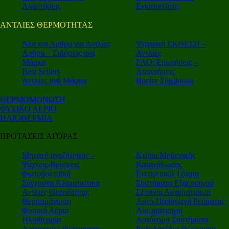
Απαντήσεις
Εγκαταστάτη
ΑΝΤΛΙΕΣ ΘΕΡΜΟΤΗΤΑΣ
Nέα και Αρθρα για Αντλίες
Ψηφιακή ΕΚΘΕΣΗ –
Αρθρα – Ειδήσεις ανά
Αντλίες
Μάρκα
FAQ: Ερωτήσεις –
Best Sellers
Απαντήσεις
Αντλίες ανά Μάρκα
Βρείτε Σύμβουλο
ΘΕΡΜΟΜΟΝΩΣΗ
ΦΥΣΙΚΟ ΑΕΡΙΟ
ΗΛΙΟΘΕΡΜΙΑ
ΠΡΟΤΑΣΕΙΣ ΑΓΟΡΑΣ
Μηχανή αναζήτησης –
Κτίρια Μηδενικής
Ψάχνεις-Βρίσκεις
Κατανάλωσης
Φωτοβολταϊκά
Ενεργειακά Τζάμια
Σύγχρονα Κλιματιστικά
Συστήματα Εξαερισμού
Αντλίες Θερμότητας
Εξυπνοι Αυτοματισμοί
Θερμομόνωση
Αυτο-Παραγωγή Ρεύματος
Φυσικό Αέριο
Αυτοματισμοί
Ηλιοθερμία
Αυτόνομα Συστήματα
Αυτονομίες Θέρμανσης
Ενδοδαπέδια Θέρμανση