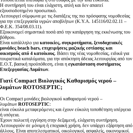
Η συντήρησή του είναι ελάχιστη, απλή και δεν απαιτεί
εξουσιοδοτημένο προσωπικό.
Λειτουργεί σύμφωνα με τις διατάξεις της πιο πρόσφατης νομοθεσίας
για την επεξεργασία υγρών αποβλήτων (Κ.Υ.Α. 145116/02.02.11 –
Φ.Ε.Κ. 354/08.03.11).
Εξοικονομεί σημαντικά ποσά από την κατάργηση της εκκένωσης του
βόθρου.
Είναι κατάλληλο για
κατοικίες, συγκροτήματα, ξενοδοχειακές
μονάδες beach bars, επιχειρήσεις
μαζικής εστίασης και
οικισμούς από 4 κατοίκους
. Βάσει της νέας νομοθεσίας, ειδικά για
τουριστικά καταλύματα, για την απόκτηση άδειας λειτουργίας από τον
Ε.Ο.Τ, βασική προϋπόθεση, είναι η
εγκατάσταση συστήματος
Επεξεργασίας Λυμάτων
.
Γιατί Compact Βιολογικός Καθαρισμός νερού –
λυμάτων ROTOSEPTIC;
Οι Compact μονάδες βιολογικού καθαρισμού νερού –
λυμάτων
ROTOSEPTIC
:
είναι εύκολα μεταφερόμενες και έχουν εύκολη τοποθέτηση υπέργεια
ή υπόγεια.
Έχουν πολυετή εγγύηση στην δεξαμενή, ελάχιστη συντήρηση.
Λειτουργούν σε μόνιμη ή εποχιακή χρήση, δεν υπάρχει εξάρτηση από
άλλους. Είναι αποτελεσματικοί, οικολογικοί, ασφαλείς, οικονομικοί.