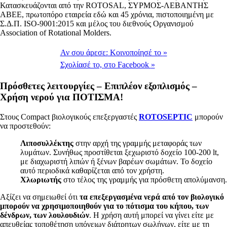
Κατασκευάζονται από την ROTOSAL, ΣΥΡΜΟΣ-ΛΕΒΑΝΤΗΣ
ΑΒΕΕ, πρωτοπόρo εταιρεία εδώ και 45 χρόνια, πιστοποιημένη με
Σ.Δ.Π. ISO-9001:2015 και μέλος του διεθνούς Οργανισμού
Association of Rotational Molders.
Αν σου άρεσε:
Κοινοποίησέ το
»
Σχολίασέ το,
στο Facebook
»
Πρόσθετες λειτουργίες – Επιπλέον εξοπλισμός –
Χρήση νερού για ΠΟΤΙΣΜΑ!
Στους Compact βιολογικούς επεξεργαστές
ROTOSEPTIC
μπορούν
να προστεθούν:
Λιποσυλλέκτης
στην αρχή της γραμμής μεταφοράς των
λυμάτων. Συνήθως προστίθεται ξεχωριστό δοχείο 100-200 lt,
με διαχωριστή λιπών ή ξένων βαρέων σωμάτων. Το δοχείο
αυτό περιοδικά καθαρίζεται από τον χρήστη.
Χλωριωτής
στο τέλος της γραμμής για πρόσθετη απολύμανση.
Αξίζει να σημειωθεί ότι
τα επεξεργασμένα νερά από τον βιολογικό
μπορούν να χρησιμοποιηθούν για το πότισμα του κήπου, των
δένδρων, των λουλουδιών
. Η χρήση αυτή μπορεί να γίνει είτε με
απευθείας τοποθέτηση υπόγειων διάτρητων σωλήνων, είτε με τη