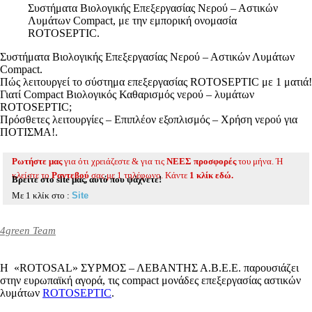
Συστήματα Βιολογικής Επεξεργασίας Νερού – Αστικών
Λυμάτων Compact, με την εμπορική ονομασία
ROTOSEPTIC.
Συστήματα Βιολογικής Επεξεργασίας Νερού – Αστικών Λυμάτων
Compact.
Πώς λειτουργεί το σύστημα επεξεργασίας ROTOSEPTIC με 1 ματιά!
Γιατί Compact Βιολογικός Καθαρισμός νερού – λυμάτων
ROTOSEPTIC;
Πρόσθετες λειτουργίες – Επιπλέον εξοπλισμός – Χρήση νερού για
ΠΟΤΙΣΜΑ!.
Ρωτήστε μας
για ότι χρειάζεστε & για τις
ΝΕΕΣ προσφορές
του μήνα. Ή
κλείστε το
Ραντεβού
σας με 1 τηλέφωνο. Κάντε
1 κλίκ εδώ.
Βρείτε στο site μας, αυτό που ψάχνετε!
Με 1 κλίκ στο :
4green Team
Η «ROTOSAL» ΣΥΡΜΟΣ – ΛΕΒΑΝΤΗΣ Α.Β.Ε.Ε. παρουσιάζει
στην ευρωπαϊκή αγορά, τις compact μονάδες επεξεργασίας αστικών
λυμάτων
ROTOSEPTIC
.