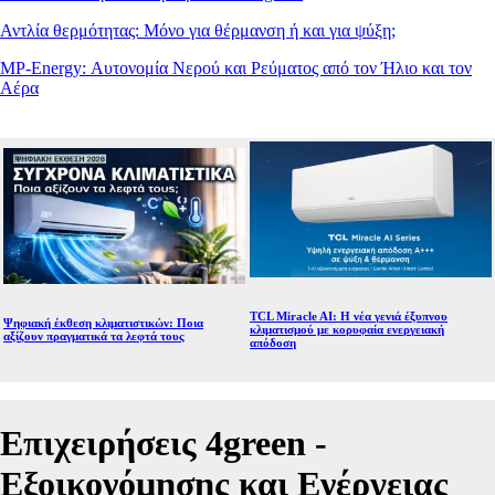
Αντλία θερμότητας: Μόνο για θέρμανση ή και για ψύξη;
MP-Energy: Αυτονομία Νερού και Ρεύματος από τον Ήλιο και τον
Αέρα
TCL Miracle AI: Η νέα γενιά έξυπνου
Ψηφιακή έκθεση κλιματιστικών: Ποια
κλιματισμού με κορυφαία ενεργειακή
αξίζουν πραγματικά τα λεφτά τους
απόδοση