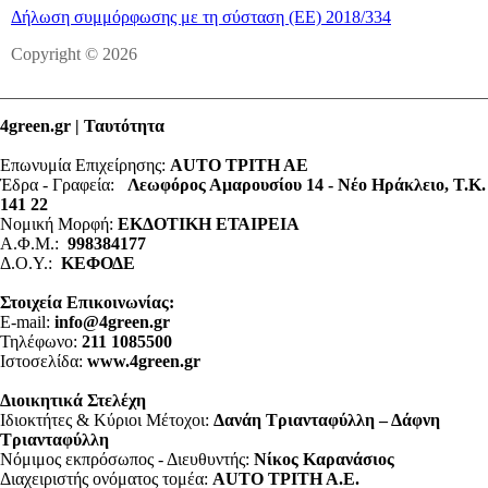
Δήλωση συμμόρφωσης με τη σύσταση (ΕΕ) 2018/334
Copyright © 2026
4green.gr | Ταυτότητα
Επωνυμία Επιχείρησης:
AUTO ΤΡΙΤΗ ΑΕ
Έδρα - Γραφεία:
Λεωφόρος Αμαρουσίου 14 - Νέο Ηράκλειο, Τ.Κ.
141 22
Νομική Μορφή:
ΕΚΔΟΤΙΚΗ ΕΤΑΙΡΕΙΑ
Α.Φ.Μ.:
998384177
Δ.Ο.Υ.:
ΚΕΦΟΔΕ
Στοιχεία Επικοινωνίας:
E-mail:
info@4green.gr
Τηλέφωνο:
211 1085500
Ιστοσελίδα:
www.4green.gr
Διοικητικά Στελέχη
Ιδιοκτήτες & Κύριοι Μέτοχοι:
Δανάη Τριανταφύλλη – Δάφνη
Τριανταφύλλη
Νόμιμος εκπρόσωπος - Διευθυντής:
Νίκος Καρανάσιος
Διαχειριστής ονόματος τομέα:
ΑUTO ΤΡΙΤΗ Α.Ε.