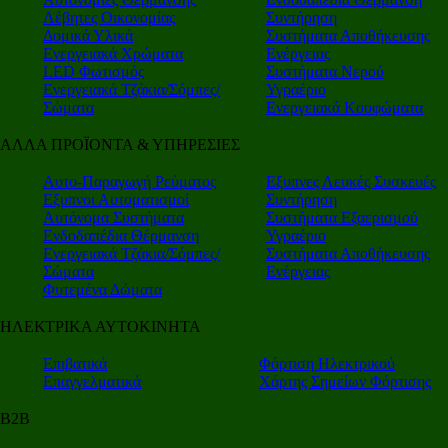
Λέβητες Οικονομίας
Συντήρηση
Δομικά Υλικά
Συστήματα Αποθήκευσης
Ενεργειακά Χρώματα
Ενέργειας
LED Φωτισμός
Συστήματα Νερού
Ενεργειακά Τζάκια/Σόμπες/
Υγραέριο
Σώματα
Ενεργειακά Κουφώματα
ΑΛΛΑ ΠΡΟΪΟΝΤΑ & ΥΠΗΡΕΣΙΕΣ
Αυτο-Παραγωγή Ρεύματος
Εξυπνες Λευκές Συσκευές
Εξυπνοι Αυτοματισμοί
Συντήρηση
Αυτόνομα Συστήματα
Συστήματα Εξαερισμού
Ενδοδαπέδια Θέρμανση
Υγραέριο
Ενεργειακά Τζάκια/Σόμπες/
Συστήματα Αποθήκευσης
Σώματα
Ενέργειας
Φυτεμένα Δώματα
ΗΛΕΚΤΡΙΚΑ ΑΥΤΟΚΙΝΗΤΑ
Επιβατικά
Φόρτιση Ηλεκτρικού
Επαγγελματικά
Χάρτης Σημείων Φόρτισης
Β2Β