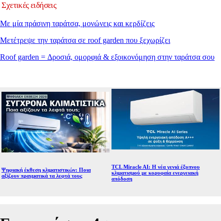
Σχετικές ειδήσεις
Με μία πράσινη ταράτσα, μονώνεις και κερδίζεις
Μετέτρεψε την ταράτσα σε roof garden που ξεχωρίζει
Roof garden = Δροσιά, ομορφιά & εξοικονόμηση στην ταράτσα σου
TCL Miracle AI: Η νέα γενιά έξυπνου
Ψηφιακή έκθεση κλιματιστικών: Ποια
κλιματισμού με κορυφαία ενεργειακή
αξίζουν πραγματικά τα λεφτά τους
απόδοση