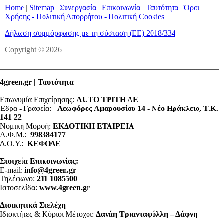
Home
|
Sitemap
|
Συνεργασία
|
Επικοινωνία
|
Ταυτότητα
|
Όροι
Χρήσης - Πολιτική Απορρήτου - Πολιτική Cookies
|
Δήλωση συμμόρφωσης με τη σύσταση (ΕΕ) 2018/334
Copyright © 2026
4green.gr | Ταυτότητα
Επωνυμία Επιχείρησης:
AUTO ΤΡΙΤΗ ΑΕ
Έδρα - Γραφεία:
Λεωφόρος Αμαρουσίου 14 - Νέο Ηράκλειο, Τ.Κ.
141 22
Νομική Μορφή:
ΕΚΔΟΤΙΚΗ ΕΤΑΙΡΕΙΑ
Α.Φ.Μ.:
998384177
Δ.Ο.Υ.:
ΚΕΦΟΔΕ
Στοιχεία Επικοινωνίας:
E-mail:
info@4green.gr
Τηλέφωνο:
211 1085500
Ιστοσελίδα:
www.4green.gr
Διοικητικά Στελέχη
Ιδιοκτήτες & Κύριοι Μέτοχοι:
Δανάη Τριανταφύλλη – Δάφνη