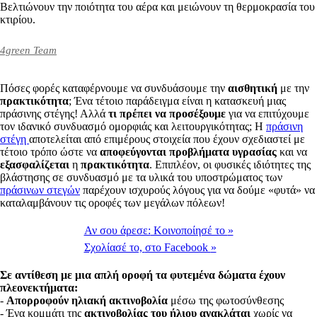
Βελτιώνουν την ποιότητα του αέρα και μειώνουν τη θερμοκρασία του
κτιρίου.
4green Team
Πόσες φορές καταφέρνουμε να συνδυάσουμε την
αισθητική
με την
πρακτικότητα
; Ένα τέτοιο παράδειγμα είναι η κατασκευή μιας
πράσινης στέγης! Αλλά
τι πρέπει να προσέξουμε
για να επιτύχουμε
τον ιδανικό συνδυασμό ομορφιάς και λειτουργικότητας; Η
πράσινη
στέγη
αποτελείται από επιμέρους στοιχεία που έχουν σχεδιαστεί με
τέτοιο τρόπο ώστε να
αποφεύγονται προβλήματα υγρασίας
και να
εξασφαλίζεται
η
πρακτικότητα
. Επιπλέον, οι φυσικές ιδιότητες της
βλάστησης σε συνδυασμό με τα υλικά του υποστρώματος των
πράσινων στεγών
παρέχουν ισχυρούς λόγους για να δούμε «φυτά» να
καταλαμβάνουν τις οροφές των μεγάλων πόλεων!
Αν σου άρεσε:
Κοινοποίησέ το
»
Σχολίασέ το,
στο Facebook
»
Σε αντίθεση με μια απλή οροφή τα φυτεμένα δώματα έχουν
πλεονεκτήματα:
-
Απορροφούν ηλιακή ακτινοβολία
μέσω της φωτοσύνθεσης
- Ένα κομμάτι της
ακτινοβολίας του ήλιου ανακλάται
χωρίς να