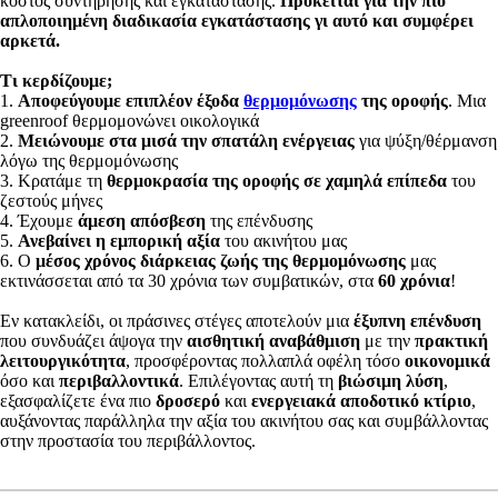
κόστος συντήρησης και εγκατάστασης.
Πρόκειται για την πιο
απλοποιημένη διαδικασία εγκατάστασης γι αυτό και συμφέρει
αρκετά.
Τι κερδίζουμε;
1.
Αποφεύγουμε επιπλέον έξοδα
θερμομόνωσης
της οροφής
. Μια
greenroof θερμομονώνει οικολογικά
2.
Μειώνουμε στα μισά την σπατάλη ενέργειας
για ψύξη/θέρμανση
λόγω της θερμομόνωσης
3. Κρατάμε τη
θερμοκρασία της οροφής σε χαμηλά επίπεδα
του
ζεστούς μήνες
4. Έχουμε
άμεση απόσβεση
της επένδυσης
5.
Ανεβαίνει η εμπορική αξία
του ακινήτου μας
6. Ο
μέσος χρόνος διάρκειας ζωής της θερμομόνωσης
μας
εκτινάσσεται από τα 30 χρόνια των συμβατικών, στα
60 χρόνια
!
Εν κατακλείδι, οι πράσινες στέγες αποτελούν μια
έξυπνη επένδυση
που συνδυάζει άψογα την
αισθητική αναβάθμιση
με την
πρακτική
λειτουργικότητα
, προσφέροντας πολλαπλά οφέλη τόσο
οικονομικά
όσο και
περιβαλλοντικά
. Επιλέγοντας αυτή τη
βιώσιμη λύση
,
εξασφαλίζετε ένα πιο
δροσερό
και
ενεργειακά αποδοτικό κτίριο
,
αυξάνοντας παράλληλα την αξία του ακινήτου σας και συμβάλλοντας
στην προστασία του περιβάλλοντος.