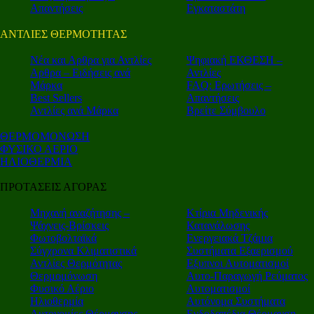
Απαντήσεις
Εγκαταστάτη
ΑΝΤΛΙΕΣ ΘΕΡΜΟΤΗΤΑΣ
Nέα και Αρθρα για Αντλίες
Ψηφιακή ΕΚΘΕΣΗ –
Αρθρα – Ειδήσεις ανά
Αντλίες
Μάρκα
FAQ: Ερωτήσεις –
Best Sellers
Απαντήσεις
Αντλίες ανά Μάρκα
Βρείτε Σύμβουλο
ΘΕΡΜΟΜΟΝΩΣΗ
ΦΥΣΙΚΟ ΑΕΡΙΟ
ΗΛΙΟΘΕΡΜΙΑ
ΠΡΟΤΑΣΕΙΣ ΑΓΟΡΑΣ
Μηχανή αναζήτησης –
Κτίρια Μηδενικής
Ψάχνεις-Βρίσκεις
Κατανάλωσης
Φωτοβολταϊκά
Ενεργειακά Τζάμια
Σύγχρονα Κλιματιστικά
Συστήματα Εξαερισμού
Αντλίες Θερμότητας
Εξυπνοι Αυτοματισμοί
Θερμομόνωση
Αυτο-Παραγωγή Ρεύματος
Φυσικό Αέριο
Αυτοματισμοί
Ηλιοθερμία
Αυτόνομα Συστήματα
Αυτονομίες Θέρμανσης
Ενδοδαπέδια Θέρμανση