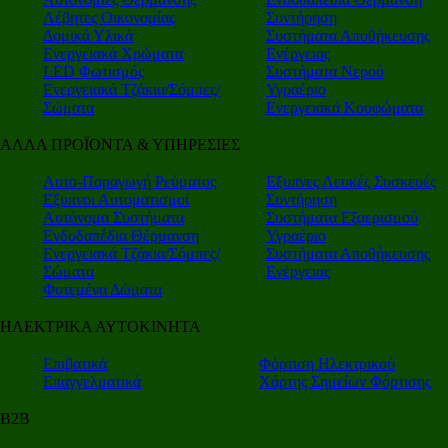
Λέβητες Οικονομίας
Συντήρηση
Δομικά Υλικά
Συστήματα Αποθήκευσης
Ενεργειακά Χρώματα
Ενέργειας
LED Φωτισμός
Συστήματα Νερού
Ενεργειακά Τζάκια/Σόμπες/
Υγραέριο
Σώματα
Ενεργειακά Κουφώματα
ΑΛΛΑ ΠΡΟΪΟΝΤΑ & ΥΠΗΡΕΣΙΕΣ
Αυτο-Παραγωγή Ρεύματος
Εξυπνες Λευκές Συσκευές
Εξυπνοι Αυτοματισμοί
Συντήρηση
Αυτόνομα Συστήματα
Συστήματα Εξαερισμού
Ενδοδαπέδια Θέρμανση
Υγραέριο
Ενεργειακά Τζάκια/Σόμπες/
Συστήματα Αποθήκευσης
Σώματα
Ενέργειας
Φυτεμένα Δώματα
ΗΛΕΚΤΡΙΚΑ ΑΥΤΟΚΙΝΗΤΑ
Επιβατικά
Φόρτιση Ηλεκτρικού
Επαγγελματικά
Χάρτης Σημείων Φόρτισης
Β2Β