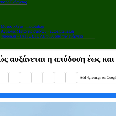
υσης Ενέργειας
Μοτοσικλέτα - mototriti.gr
Αγγελιες Μεταχειρισμένων - autoaggelies.gr
4green.gr - ΓΛΙΤΩΣΤΕ ΛΕΦΤΑ από την ενέργεια
ς αυξάνεται η απόδοση έως κα
Add 4green.gr on Googl