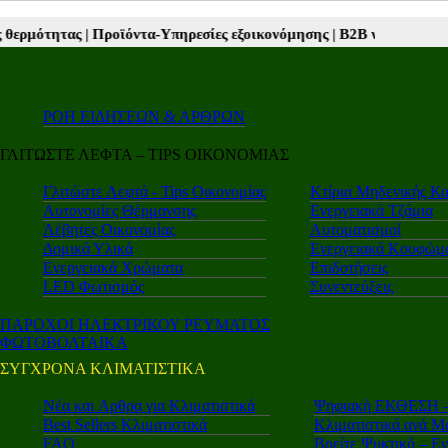
ς εξοικονόμησης |
Β2Β νέα |
Autotriti.gr |
Mototriti.gr |
Electro.triti |
ΡΟΗ ΕΙΔΗΣΕΩΝ & ΑΡΘΡΩΝ
ΓΛΙΤΩΣΤΕ ΛΕΦΤΑ – TIPS ΟΙΚΟΝΟΜΙΑΣ
Γλιτώστε Λεφτά - Tips Οικονομίας
Κτίρια Μηδενικής Κ
Αυτονομίες Θέρμανσης
Ενεργειακά Τζάμια
Λέβητες Οικονομίας
Αυτοματισμοί
Δομικά Υλικά
Ενεργειακά Κουφώμ
Ενεργειακά Χρώματα
Επιδοτήσεις
LED Φωτισμός
Συνεντεύξεις
ΠΑΡΟΧΟΙ ΗΛΕΚΤΡΙΚΟΥ ΡΕΥΜΑΤΟΣ
ΦΩΤΟΒΟΛΤΑΙΚΑ
ΣΥΓΧΡΟΝΑ ΚΛΙΜΑΤΙΣΤΙΚΑ
Νέα και Aρθρα για Κλιματιστικά
Ψηφιακή ΕΚΘΕΣΗ – 
Best Sellers Κλιματιστικά
Κλιματιστικά ανά Μ
FAQ
Βρείτε Ψυκτικό – Ε