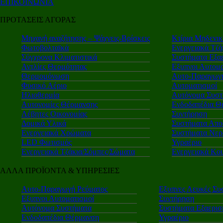
ΕΠΙΚΟΙΝΩΝΙΑ
ΠΡΟΤΑΣΕΙΣ ΑΓΟΡΑΣ
Μηχανή αναζήτησης – Ψάχνεις-Βρίσκεις
Κτίρια Μηδενι
Φωτοβολταϊκά
Ενεργειακά Τζά
Σύγχρονα Κλιματιστικά
Συστήματα Εξα
Αντλίες Θερμότητας
Εξυπνοι Αυτομα
Θερμομόνωση
Αυτο-Παραγωγή
Φυσικό Αέριο
Αυτοματισμοί
Ηλιοθερμία
Αυτόνομα Συστ
Αυτονομίες Θέρμανσης
Ενδοδαπέδια Θ
Λέβητες Οικονομίας
Συντήρηση
Δομικά Υλικά
Συστήματα Απο
Ενεργειακά Χρώματα
Συστήματα Νερ
LED Φωτισμός
Υγραέριο
Ενεργειακά Τζάκια/Σόμπες/Σώματα
Ενεργειακά Κο
ΑΛΛΑ ΠΡΟΪΟΝΤΑ & ΥΠΗΡΕΣΙΕΣ
Αυτο-Παραγωγή Ρεύματος
Εξυπνες Λευκές Συ
Εξυπνοι Αυτοματισμοί
Συντήρηση
Αυτόνομα Συστήματα
Συστήματα Εξαερι
Ενδοδαπέδια Θέρμανση
Υγραέριο