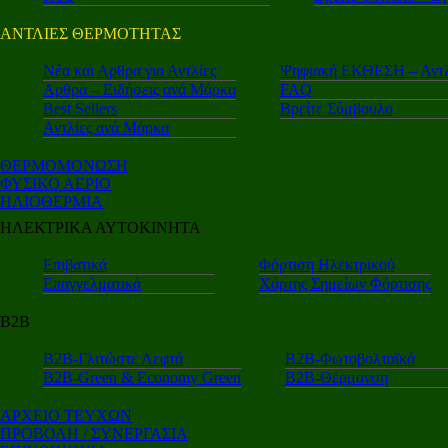
ΑΝΤΛΙΕΣ ΘΕΡΜΟΤΗΤΑΣ
Nέα και Αρθρα για Αντλίες
Ψηφιακή ΕΚΘΕΣΗ – Αντλ
Αρθρα – Ειδήσεις ανά Μάρκα
FAQ
Best Sellers
Βρείτε Σύμβουλο
Αντλίες ανά Μάρκα
ΘΕΡΜΟΜΟΝΩΣΗ
ΦΥΣΙΚΟ ΑΕΡΙΟ
ΗΛΙΟΘΕΡΜΙΑ
ΗΛΕΚΤΡΙΚΑ ΑΥΤΟΚΙΝΗΤΑ
Επιβατικά
Φόρτιση Ηλεκτρικού
Επαγγελματικά
Χάρτης Σημείων Φόρτισης
Β2Β
Β2Β-Γλιτώστε Λεφτά
Β2Β-Φωτοβολταϊκά
Β2Β-Green & Economy Green
Β2Β-Θέρμανση
ΑΡΧΕΙΟ ΤΕΥΧΩΝ
ΠΡΟΒΟΛΗ / ΣΥΝΕΡΓΑΣΙΑ