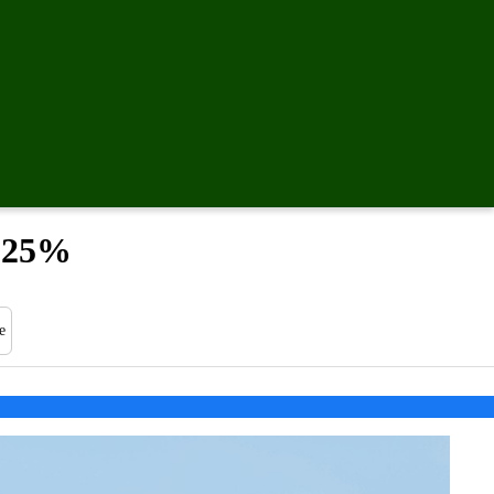
ι 25%
e