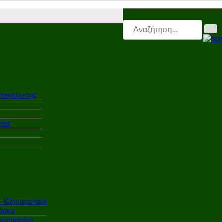
Leasing.triti |
Mega & Elk Test |
After Sales |
Επαγγελματικά |
Ελαστι
ατανάλωσης
ατα
Κλιματιστικά
άρκα
γκαταστάτη