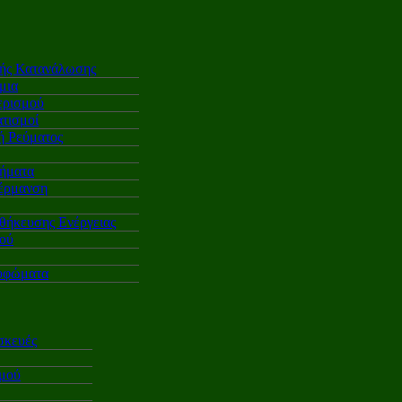
κής Κατανάλωσης
μια
ερισμού
τισμοί
 Ρεύματος
ήματα
έρμανση
θήκευσης Ενέργειας
ού
υφώματα
σκευές
σμού