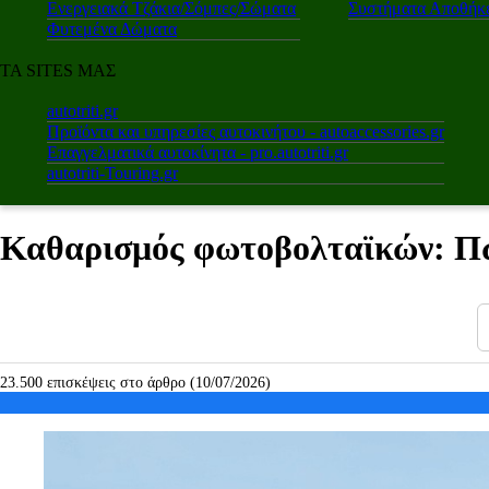
Ενεργειακά Τζάκια/Σόμπες/Σώματα
Συστήματα Αποθήκε
Φυτεμένα Δώματα
ΤΑ SITES ΜΑΣ
autotriti.gr
Προϊόντα και υπηρεσίες αυτοκινήτου - autoaccessories.gr
Επαγγελματικά αυτοκίνητα - pro.autotriti.gr
autotriti-Touring.gr
Καθαρισμός φωτοβολταϊκών: Πώ
23.500 επισκέψεις στο άρθρο (10/07/2026)