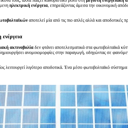
ικόνα τους, αλλά παίζει καθοριστικό ρόλο στη
μέγιστη ενεργειακή 
όμενη
ηλεκτρική ενέργεια
, επηρεάζοντας άμεσα την οικονομική απόδο
φωτοβολταϊκών
αποτελεί μία από τις πιο απλές αλλά και αποδοτικές π
 ενέργεια
ιακή ακτινοβολία
δεν φτάνει αποτελεσματικά στα φωτοβολταϊκά κύττ
 δημιουργήσει ανομοιομορφίες στην παραγωγή, οδηγώντας σε φαινόμ
οίος λειτουργεί λιγότερο αποδοτικά. Ένα μέσο φωτοβολταϊκό σύστημα