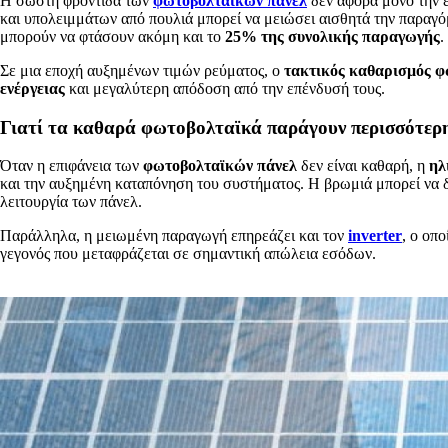
Η σωστή φροντίδα των
φωτοβολταϊκών πάνελ
δεν αφορά μόνο την ε
και υπολειμμάτων από πουλιά μπορεί να μειώσει αισθητά την παραγ
μπορούν να φτάσουν ακόμη και το
25% της συνολικής παραγωγής
.
Σε μια εποχή αυξημένων τιμών ρεύματος, ο
τακτικός καθαρισμός 
ενέργειας
και μεγαλύτερη απόδοση από την επένδυσή τους.
Γιατί τα καθαρά φωτοβολταϊκά παράγουν περισσότερη
Όταν η επιφάνεια των
φωτοβολταϊκών πάνελ
δεν είναι καθαρή, η
ηλ
και την αυξημένη καταπόνηση του συστήματος. Η βρωμιά μπορεί να
λειτουργία των πάνελ.
Παράλληλα, η μειωμένη παραγωγή επηρεάζει και τον
inverter
, ο οπ
γεγονός που μεταφράζεται σε σημαντική απώλεια εσόδων.