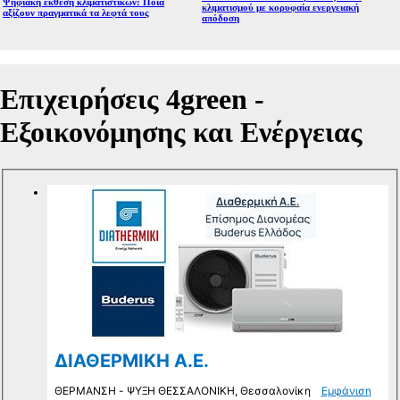
Ψηφιακή έκθεση κλιματιστικών: Ποια
κλιματισμού με κορυφαία ενεργειακή
αξίζουν πραγματικά τα λεφτά τους
απόδοση