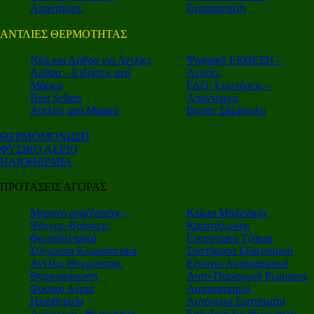
Απαντήσεις
Εγκαταστάτη
ΑΝΤΛΙΕΣ ΘΕΡΜΟΤΗΤΑΣ
Nέα και Αρθρα για Αντλίες
Ψηφιακή ΕΚΘΕΣΗ –
Αρθρα – Ειδήσεις ανά
Αντλίες
Μάρκα
FAQ: Ερωτήσεις –
Best Sellers
Απαντήσεις
Αντλίες ανά Μάρκα
Βρείτε Σύμβουλο
ΘΕΡΜΟΜΟΝΩΣΗ
ΦΥΣΙΚΟ ΑΕΡΙΟ
ΗΛΙΟΘΕΡΜΙΑ
ΠΡΟΤΑΣΕΙΣ ΑΓΟΡΑΣ
Μηχανή αναζήτησης –
Κτίρια Μηδενικής
Ψάχνεις-Βρίσκεις
Κατανάλωσης
Φωτοβολταϊκά
Ενεργειακά Τζάμια
Σύγχρονα Κλιματιστικά
Συστήματα Εξαερισμού
Αντλίες Θερμότητας
Εξυπνοι Αυτοματισμοί
Θερμομόνωση
Αυτο-Παραγωγή Ρεύματος
Φυσικό Αέριο
Αυτοματισμοί
Ηλιοθερμία
Αυτόνομα Συστήματα
Αυτονομίες Θέρμανσης
Ενδοδαπέδια Θέρμανση