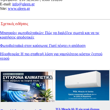
E-mail:
info@qleen.gr
Site:
www.qleen.gr
Σχετικές ειδήσεις
Μπαταρίες φωτοβολταϊκών: Πώς να διαλέξεις σωστά και να τις
κρατήσεις αποδοτικές
Φωτοβολταϊκά στον καύσωνα: Γιατί πέφτει η απόδοση
Ηλιοθερμία: Η πιο σταθερή λύση για χαμηλότερο κόστος ζεστού
νερού
TCL Miracle AI: Η νέα γενιά έξυπνου