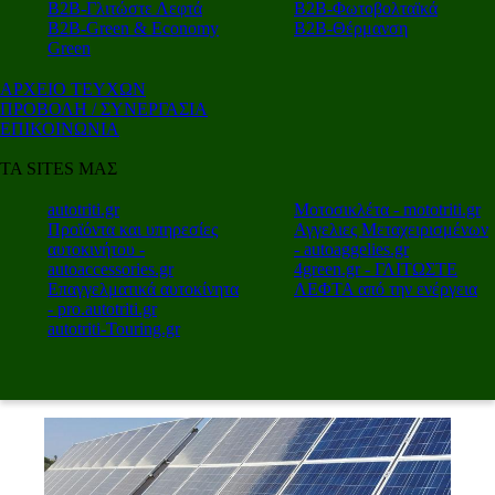
Β2Β-Γλιτώστε Λεφτά
Β2Β-Φωτοβολταϊκά
Β2Β-Green & Economy
Β2Β-Θέρμανση
Green
ΑΡΧΕΙΟ ΤΕΥΧΩΝ
ΠΡΟΒΟΛΗ / ΣΥΝΕΡΓΑΣΙΑ
ΕΠΙΚΟΙΝΩΝΙΑ
ΤΑ SITES ΜΑΣ
autotriti.gr
Μοτοσικλέτα - mototriti.gr
Προϊόντα και υπηρεσίες
Αγγελιες Μεταχειρισμένων
αυτοκινήτου -
- autoaggelies.gr
autoaccessories.gr
4green.gr - ΓΛΙΤΩΣΤΕ
Επαγγελματικά αυτοκίνητα
ΛΕΦΤΑ από την ενέργεια
- pro.autotriti.gr
autotriti-Touring.gr