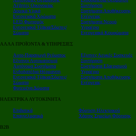
Λέβητες Οικονομίας
Συντήρηση
Δομικά Υλικά
Συστήματα Αποθήκευσης
Ενεργειακά Χρώματα
Ενέργειας
LED Φωτισμός
Συστήματα Νερού
Ενεργειακά Τζάκια/Σόμπες/
Υγραέριο
Σώματα
Ενεργειακά Κουφώματα
ΑΛΛΑ ΠΡΟΪΟΝΤΑ & ΥΠΗΡΕΣΙΕΣ
Αυτο-Παραγωγή Ρεύματος
Εξυπνες Λευκές Συσκευές
Εξυπνοι Αυτοματισμοί
Συντήρηση
Αυτόνομα Συστήματα
Συστήματα Εξαερισμού
Ενδοδαπέδια Θέρμανση
Υγραέριο
Ενεργειακά Τζάκια/Σόμπες/
Συστήματα Αποθήκευσης
Σώματα
Ενέργειας
Φυτεμένα Δώματα
ΗΛΕΚΤΡΙΚΑ ΑΥΤΟΚΙΝΗΤΑ
Επιβατικά
Φόρτιση Ηλεκτρικού
Επαγγελματικά
Χάρτης Σημείων Φόρτισης
Β2Β