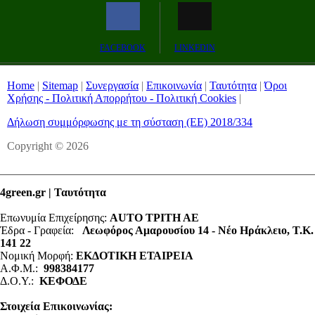
Remaining
-0:00
Fullscreen
FACEBOOK
LINKEDIN
Time
Home
|
Sitemap
|
Συνεργασία
|
Επικοινωνία
|
Ταυτότητα
|
Όροι
Χρήσης - Πολιτική Απορρήτου - Πολιτική Cookies
|
Δήλωση συμμόρφωσης με τη σύσταση (ΕΕ) 2018/334
Copyright © 2026
4green.gr | Ταυτότητα
Επωνυμία Επιχείρησης:
AUTO ΤΡΙΤΗ ΑΕ
Έδρα - Γραφεία:
Λεωφόρος Αμαρουσίου 14 - Νέο Ηράκλειο, Τ.Κ.
141 22
Νομική Μορφή:
ΕΚΔΟΤΙΚΗ ΕΤΑΙΡΕΙΑ
Α.Φ.Μ.:
998384177
Δ.Ο.Υ.:
ΚΕΦΟΔΕ
Στοιχεία Επικοινωνίας: