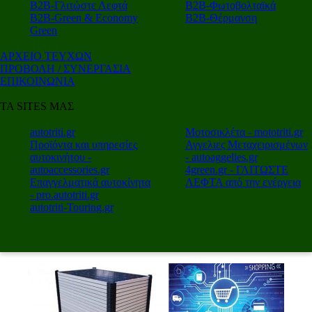
Β2Β-Γλιτώστε Λεφτά
Β2Β-Φωτοβολταϊκά
Β2Β-Green & Economy
Β2Β-Θέρμανση
Green
ΑΡΧΕΙΟ ΤΕΥΧΩΝ
ΠΡΟΒΟΛΗ / ΣΥΝΕΡΓΑΣΙΑ
ΕΠΙΚΟΙΝΩΝΙΑ
ΤΑ SITES ΜΑΣ
autotriti.gr
Μοτοσικλέτα - mototriti.gr
Προϊόντα και υπηρεσίες
Αγγελιες Μεταχειρισμένων
αυτοκινήτου -
- autoaggelies.gr
autoaccessories.gr
4green.gr - ΓΛΙΤΩΣΤΕ
Επαγγελματικά αυτοκίνητα
ΛΕΦΤΑ από την ενέργεια
- pro.autotriti.gr
autotriti-Touring.gr