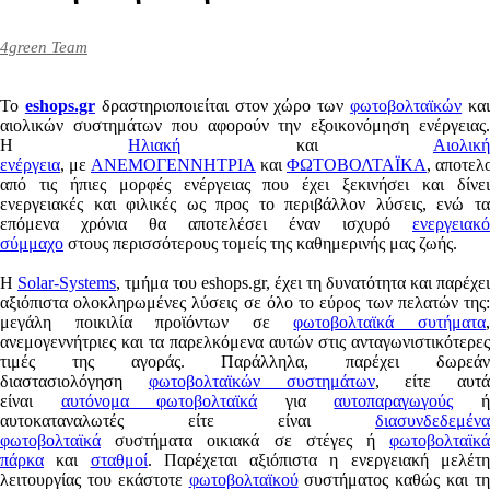
4green Team
To
eshops.gr
δραστηριοποιείται στον χώρο των
φωτοβολταϊκών
κα
αιολικών συστημάτων που αφορούν την εξοικονόμηση ενέργειας.
Η
Ηλιακή
και
Αιολικ
ενέργεια
, με
ΑΝΕΜΟΓΕΝΝΗΤΡΙΑ
και
ΦΩΤΟΒΟΛΤΑΪΚΑ
, αποτελ
από τις ήπιες μορφές ενέργειας που έχει ξεκινήσει και δίνει
ενεργειακές και φιλικές ως προς το περιβάλλον λύσεις, ενώ τα
επόμενα χρόνια θα αποτελέσει έναν ισχυρό
ενεργειακό
σύμμαχο
στους περισσότερους τομείς της καθημερινής μας ζωής.
Η
Solar-Systems
, τμήμα του eshops.gr, έχει τη δυνατότητα και παρέχει
αξιόπιστα ολοκληρωμένες λύσεις σε όλο το εύρος των πελατών της:
μεγάλη ποικιλία προϊόντων σε
φωτοβολταϊκά συτήματα
ανεμογεννήτριες και τα παρελκόμενα αυτών στις ανταγωνιστικότερες
τιμές της αγοράς. Παράλληλα, παρέχει δωρεάν
διαστασιολόγηση
φωτοβολταϊκών συστημάτων
, είτε αυτά
είναι
αυτόνομα φωτοβολταϊκά
για
αυτοπαραγωγούς
αυτοκαταναλωτές είτε είναι
διασυνδεδεμένα
φωτοβολταϊκά
συστήματα οικιακά σε στέγες ή
φωτοβολταϊκά
πάρκα
και
σταθμοί
. Παρέχεται αξιόπιστα η ενεργειακή μελέτ
λειτουργίας του εκάστοτε
φωτοβολταϊκού
συστήματος καθώς και τ