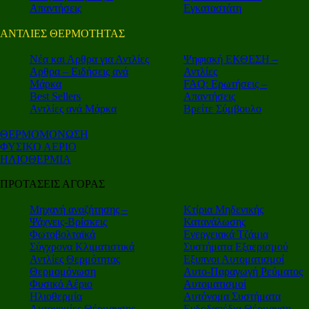
Απαντήσεις
Εγκαταστάτη
ΑΝΤΛΙΕΣ ΘΕΡΜΟΤΗΤΑΣ
Nέα και Αρθρα για Αντλίες
Ψηφιακή ΕΚΘΕΣΗ –
Αρθρα – Ειδήσεις ανά
Αντλίες
Μάρκα
FAQ: Ερωτήσεις –
Best Sellers
Απαντήσεις
Αντλίες ανά Μάρκα
Βρείτε Σύμβουλο
ΘΕΡΜΟΜΟΝΩΣΗ
ΦΥΣΙΚΟ ΑΕΡΙΟ
ΗΛΙΟΘΕΡΜΙΑ
ΠΡΟΤΑΣΕΙΣ ΑΓΟΡΑΣ
Μηχανή αναζήτησης –
Κτίρια Μηδενικής
Ψάχνεις-Βρίσκεις
Κατανάλωσης
Φωτοβολταϊκά
Ενεργειακά Τζάμια
Σύγχρονα Κλιματιστικά
Συστήματα Εξαερισμού
Αντλίες Θερμότητας
Εξυπνοι Αυτοματισμοί
Θερμομόνωση
Αυτο-Παραγωγή Ρεύματος
Φυσικό Αέριο
Αυτοματισμοί
Ηλιοθερμία
Αυτόνομα Συστήματα
Αυτονομίες Θέρμανσης
Ενδοδαπέδια Θέρμανση