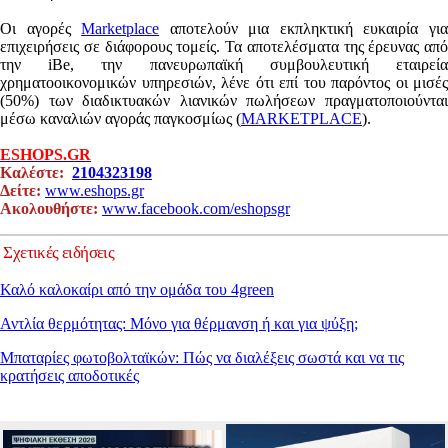
Οι αγορές
Marketplace
αποτελούν μια εκπληκτική ευκαιρία γι
επιχειρήσεις σε διάφορους τομείς. Τα αποτελέσματα της έρευνας από
την iBe, την πανευρωπαϊκή συμβουλευτική εταιρεία
χρηματοοικονομικών υπηρεσιών, λένε ότι επί του παρόντος οι μισές
(50%) των διαδικτυακών λιανικών πωλήσεων πραγματοποιούνται
μέσω καναλιών αγοράς παγκοσμίως (
MARKETPLACE
).
ESHOPS
.
GR
Καλέστε:
2104323198
Δείτε:
www.eshops.gr
Ακολουθήστε:
www.facebook.com/eshopsgr
Σχετικές ειδήσεις
Καλό καλοκαίρι από την ομάδα του 4green
Αντλία θερμότητας: Μόνο για θέρμανση ή και για ψύξη;
Μπαταρίες φωτοβολταϊκών: Πώς να διαλέξεις σωστά και να τις
κρατήσεις αποδοτικές