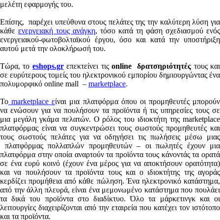
μελέτη εφαρμογής του.
Επίσης, παρέχει υπεύθυνα στους πελάτες της την καλύτερη λύση για
κάθε
ενεργειακή τους ανάγκη
, τόσο κατά τη φάση σχεδιασμού ενός
ενεργειακού-φωτοβολταϊκού έργου, όσο και κατά την υποστήριξη
αυτού μετά την ολοκλήρωσή του.
Τώρα, το
eshops.gr
επεκτείνει τις
online δρατσηριότητές
τους κα
σε ευρύτερους τομείς του ηλεκτρονικού εμπορίου δημιουργώντας ένα
πολυμορφικό online mall –
marketplace
.
Το
marketplace ε
ίναι μια πλατφόρμα όπου οι προμηθευτές μπορούν
να ενώσουν για να πουλήσουν τα προϊόντα ή τις υπηρεσίες τους σε
μια μεγάλη γκάμα πελατών. Ο ρόλος του ιδιοκτήτη της marketplace
πλατφόρμας είναι να συγκεντρώσει τους σωστούς προμηθευτές και
τους σωστούς πελάτες για να οδηγήσει τις πωλήσεις μέσω μιας
πλατφόρμας πολλαπλών προμηθευτών – οι πωλητές έχουν μια
πλατφόρμα στην οποία αναρτούν τα προϊόντα τους κάνοντάς τα ορατά
σε ένα ευρύ κοινό (έχουν ένα μέρος για να αποκτήσουν ορατότητα)
και να πουλήσουν τα προϊόντα τους και ο ιδιοκτήτης της αγοράς
κερδίζει προμήθεια από κάθε πώληση. Ένα ηλεκτρονικό κατάστημα,
από την άλλη πλευρά, είναι ένα μεμονωμένο κατάστημα που πουλάει
τα δικά του προϊόντα στο διαδίκτυο. Όλο τα μάρκετινγκ και οι
λειτουργίες διαχειρίζονται από την εταιρεία που κατέχει τον ιστότοπο
και τα προϊόντα.