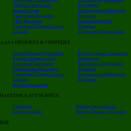
Λέβητες Οικονομίας
Συντήρηση
Δομικά Υλικά
Συστήματα Αποθήκευσης
Ενεργειακά Χρώματα
Ενέργειας
LED Φωτισμός
Συστήματα Νερού
Ενεργειακά Τζάκια/Σόμπες/
Υγραέριο
Σώματα
Ενεργειακά Κουφώματα
ΑΛΛΑ ΠΡΟΪΟΝΤΑ & ΥΠΗΡΕΣΙΕΣ
Αυτο-Παραγωγή Ρεύματος
Εξυπνες Λευκές Συσκευές
Εξυπνοι Αυτοματισμοί
Συντήρηση
Αυτόνομα Συστήματα
Συστήματα Εξαερισμού
Ενδοδαπέδια Θέρμανση
Υγραέριο
Ενεργειακά Τζάκια/Σόμπες/
Συστήματα Αποθήκευσης
Σώματα
Ενέργειας
Φυτεμένα Δώματα
ΗΛΕΚΤΡΙΚΑ ΑΥΤΟΚΙΝΗΤΑ
Επιβατικά
Φόρτιση Ηλεκτρικού
Επαγγελματικά
Χάρτης Σημείων Φόρτισης
Β2Β