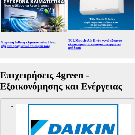
TCL Miracle AI: Η νέα γενιά έξυπνου
Ψηφιακή έκθεση κλιματιστικών: Ποια
κλιματισμού με κορυφαία ενεργειακή
αξίζουν πραγματικά τα λεφτά τους
απόδοση