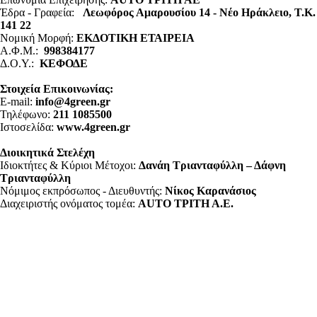
Έδρα - Γραφεία:
Λεωφόρος Αμαρουσίου 14 - Νέο Ηράκλειο, Τ.Κ.
141 22
Νομική Μορφή:
ΕΚΔΟΤΙΚΗ ΕΤΑΙΡΕΙΑ
Α.Φ.Μ.:
998384177
Δ.Ο.Υ.:
ΚΕΦΟΔΕ
Στοιχεία Επικοινωνίας:
E-mail:
info@4green.gr
Τηλέφωνο:
211 1085500
Ιστοσελίδα:
www.4green.gr
Διοικητικά Στελέχη
Ιδιοκτήτες & Κύριοι Μέτοχοι:
Δανάη Τριανταφύλλη – Δάφνη
Τριανταφύλλη
Νόμιμος εκπρόσωπος - Διευθυντής:
Νίκος Καρανάσιος
Διαχειριστής ονόματος τομέα:
ΑUTO ΤΡΙΤΗ Α.Ε.