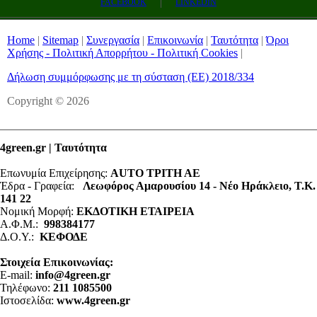
FACEBOOK
LINKEDIN
Home
|
Sitemap
|
Συνεργασία
|
Επικοινωνία
|
Ταυτότητα
|
Όροι
Χρήσης - Πολιτική Απορρήτου - Πολιτική Cookies
|
Δήλωση συμμόρφωσης με τη σύσταση (ΕΕ) 2018/334
Copyright © 2026
4green.gr | Ταυτότητα
Επωνυμία Επιχείρησης:
AUTO ΤΡΙΤΗ ΑΕ
Έδρα - Γραφεία:
Λεωφόρος Αμαρουσίου 14 - Νέο Ηράκλειο, Τ.Κ.
141 22
Νομική Μορφή:
ΕΚΔΟΤΙΚΗ ΕΤΑΙΡΕΙΑ
Α.Φ.Μ.:
998384177
Δ.Ο.Υ.:
ΚΕΦΟΔΕ
Στοιχεία Επικοινωνίας:
E-mail:
info@4green.gr
Τηλέφωνο:
211 1085500
Ιστοσελίδα:
www.4green.gr