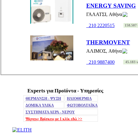
ENERGY SAVING
ΓΑΛΑΤΣΙ, Αθήνα
210 2220515
158.507 v
THERMOVENT
ΑΛΙΜΟΣ, Αθήνα
210 9887400
45.183 v
Experts για Προϊόντα - Υπηρεσίες
Mute
ΘΕΡΜΑΝΣΗ - ΨΥΞΗ
ΗΛΙΟΘΕΡΜΙΑ
ΔΟΜΙΚΑ ΥΛΙΚΑ
ΦΩΤΟΒΟΛΤΑΪΚΑ
ΣΥΣΤΗΜΑΤΑ ΑΕΡΑ - ΝΕΡΟΥ
Ψάχνεις; Βρίσκεις με 1 κλίκ
εδώ >>