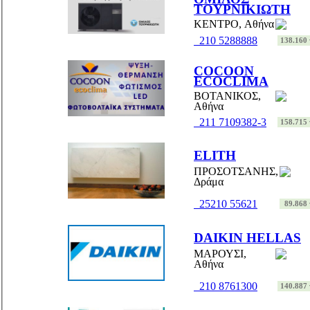
ΤΟΥΡΝΙΚΙΩΤΗ
ΚΕΝΤΡΟ, Αθήνα
210 5288888
138.160 v
COCOON
ECOCLIMA
ΒΟΤΑΝΙΚΟΣ,
Αθήνα
211 7109382-3
158.715 v
ELITH
ΠΡΟΣΟΤΣΑΝΗΣ,
Δράμα
25210 55621
89.868 v
DAIKIN HELLAS
ΜΑΡΟΥΣΙ,
Αθήνα
210 8761300
140.887 v