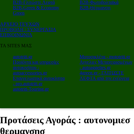
Β2Β-Γλιτώστε Λεφτά
Β2Β-Φωτοβολταϊκά
Β2Β-Green & Economy
Β2Β-Θέρμανση
Green
ΑΡΧΕΙΟ ΤΕΥΧΩΝ
ΠΡΟΒΟΛΗ / ΣΥΝΕΡΓΑΣΙΑ
ΕΠΙΚΟΙΝΩΝΙΑ
ΤΑ SITES ΜΑΣ
autotriti.gr
Μοτοσικλέτα - mototriti.gr
Προϊόντα και υπηρεσίες
Αγγελιες Μεταχειρισμένων
αυτοκινήτου -
- autoaggelies.gr
autoaccessories.gr
4green.gr - ΓΛΙΤΩΣΤΕ
Επαγγελματικά αυτοκίνητα
ΛΕΦΤΑ από την ενέργεια
- pro.autotriti.gr
autotriti-Touring.gr
Προτάσεις Αγοράς : αυτονομιεσ
θερμανσησ