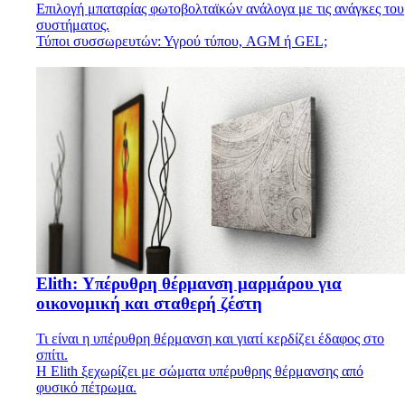
Επιλογή μπαταρίας φωτοβολταϊκών ανάλογα με τις ανάγκες του
συστήματος.
Τύποι συσσωρευτών: Υγρού τύπου, AGM ή GEL;
Elith: Υπέρυθρη θέρμανση μαρμάρου για
οικονομική και σταθερή ζέστη
Τι είναι η υπέρυθρη θέρμανση και γιατί κερδίζει έδαφος στο
σπίτι.
Η Elith ξεχωρίζει με σώματα υπέρυθρης θέρμανσης από
φυσικό πέτρωμα.