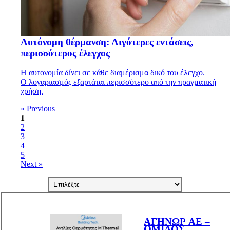
Αυτόνομη θέρμανση: Λιγότερες εντάσεις,
περισσότερος έλεγχος
Η αυτονομία δίνει σε κάθε διαμέρισμα δικό του έλεγχο.
Ο λογαριασμός εξαρτάται περισσότερο από την πραγματική
χρήση.
« Previous
1
2
3
4
5
Next »
ΑΓΗΝΩΡ ΑΕ –
ΟΜΙΛΟΣ