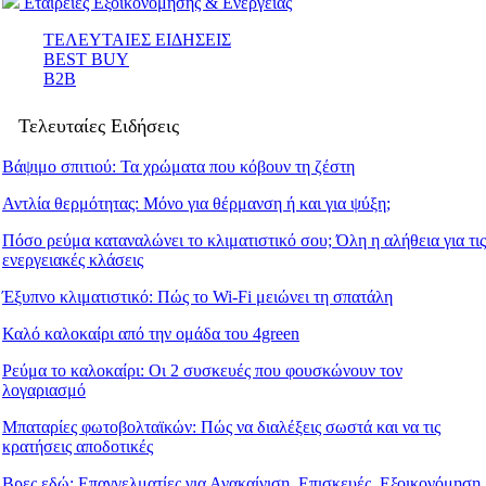
Εταιρείες Εξοικονόμησης & Ενέργειας
ΤΕΛΕΥΤΑΙΕΣ ΕΙΔΗΣΕΙΣ
BEST BUY
B2B
Τελευταίες Ειδήσεις
Βάψιμο σπιτιού: Τα χρώματα που κόβουν τη ζέστη
Αντλία θερμότητας: Μόνο για θέρμανση ή και για ψύξη;
Πόσο ρεύμα καταναλώνει το κλιματιστικό σου; Όλη η αλήθεια για τις
ενεργειακές κλάσεις
Έξυπνο κλιματιστικό: Πώς το Wi-Fi μειώνει τη σπατάλη
Καλό καλοκαίρι από την ομάδα του 4green
Ρεύμα το καλοκαίρι: Οι 2 συσκευές που φουσκώνουν τον
λογαριασμό
Μπαταρίες φωτοβολταϊκών: Πώς να διαλέξεις σωστά και να τις
κρατήσεις αποδοτικές
Βρες εδώ: Eπαγγελματίες για Ανακαίνιση, Επισκευές, Εξοικονόμηση.