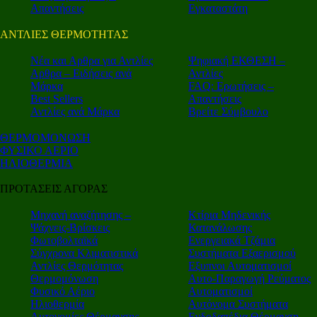
Απαντήσεις
Εγκαταστάτη
ΑΝΤΛΙΕΣ ΘΕΡΜΟΤΗΤΑΣ
Nέα και Αρθρα για Αντλίες
Ψηφιακή ΕΚΘΕΣΗ –
Αρθρα – Ειδήσεις ανά
Αντλίες
Μάρκα
FAQ: Ερωτήσεις –
Best Sellers
Απαντήσεις
Αντλίες ανά Μάρκα
Βρείτε Σύμβουλο
ΘΕΡΜΟΜΟΝΩΣΗ
ΦΥΣΙΚΟ ΑΕΡΙΟ
ΗΛΙΟΘΕΡΜΙΑ
ΠΡΟΤΑΣΕΙΣ ΑΓΟΡΑΣ
Μηχανή αναζήτησης –
Κτίρια Μηδενικής
Ψάχνεις-Βρίσκεις
Κατανάλωσης
Φωτοβολταϊκά
Ενεργειακά Τζάμια
Σύγχρονα Κλιματιστικά
Συστήματα Εξαερισμού
Αντλίες Θερμότητας
Εξυπνοι Αυτοματισμοί
Θερμομόνωση
Αυτο-Παραγωγή Ρεύματος
Φυσικό Αέριο
Αυτοματισμοί
Ηλιοθερμία
Αυτόνομα Συστήματα
Αυτονομίες Θέρμανσης
Ενδοδαπέδια Θέρμανση