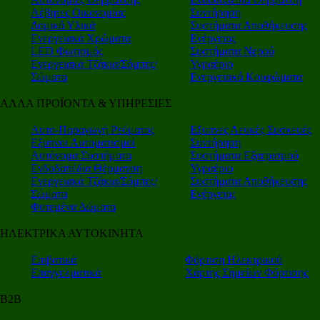
Λέβητες Οικονομίας
Συντήρηση
Δομικά Υλικά
Συστήματα Αποθήκευσης
Ενεργειακά Χρώματα
Ενέργειας
LED Φωτισμός
Συστήματα Νερού
Ενεργειακά Τζάκια/Σόμπες/
Υγραέριο
Σώματα
Ενεργειακά Κουφώματα
ΑΛΛΑ ΠΡΟΪΟΝΤΑ & ΥΠΗΡΕΣΙΕΣ
Αυτο-Παραγωγή Ρεύματος
Εξυπνες Λευκές Συσκευές
Εξυπνοι Αυτοματισμοί
Συντήρηση
Αυτόνομα Συστήματα
Συστήματα Εξαερισμού
Ενδοδαπέδια Θέρμανση
Υγραέριο
Ενεργειακά Τζάκια/Σόμπες/
Συστήματα Αποθήκευσης
Σώματα
Ενέργειας
Φυτεμένα Δώματα
ΗΛΕΚΤΡΙΚΑ ΑΥΤΟΚΙΝΗΤΑ
Επιβατικά
Φόρτιση Ηλεκτρικού
Επαγγελματικά
Χάρτης Σημείων Φόρτισης
Β2Β