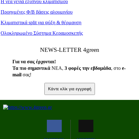
Η νέα γενιά έξυπνου κλιματισμού
Προηγμένες Φ/Β βάσεις αλουμινίου
Κλιματιστικά split για ψύξη & θέρμανση
Ολοκληρωμένο Σύστημα Κεραμοσκεπής
ΝEWS-LETTER 4green
Για να σας έρχονται!
Τα πιο σημαντικά
ΝΕΑ,
3 φορές την εβδομάδα
, στο
e
-
mail
σας!
Κάντε κλίκ για εγγραφή