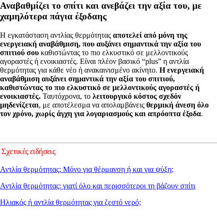
Αναβαθμίζει το σπίτι και ανεβάζει την αξία του, με
χαμηλότερα πάγια έξοδαης
Η εγκατάσταση αντλίας θερμότητας
αποτελεί από μόνη της
ενεργειακή αναβάθμιση, που αυξάνει σημαντικά την αξία του
σπιτιού σου
καθιστώντας το πιο ελκυστικό σε μελλοντικούς
αγοραστές ή ενοικιαστές. Είναι πλέον βασικό “plus” η αντλία
θερμότητας για κάθε νέο ή ανακαινισμένο ακίνητο.
Η ενεργειακή
αναβάθμιση αυξάνει σημαντικά την αξία του σπιτιού,
καθιστώντας το πιο ελκυστικό σε μελλοντικούς αγοραστές ή
ενοικιαστές.
Ταυτόχρονα, το
λειτουργικό κόστος σχεδόν
μηδενίζεται
, με αποτέλεσμα να απολαμβάνεις
θερμική άνεση όλο
τον χρόνο, χωρίς άγχη για λογαριασμούς και απρόοπτα έξοδα
.
Σχετικές ειδήσεις
Αντλία θερμότητας: Μόνο για θέρμανση ή και για ψύξη;
Αντλία θερμότητας: γιατί όλο και περισσότεροι τη βάζουν σπίτι
Ηλιακός ή αντλία θερμότητας για ζεστό νερό;