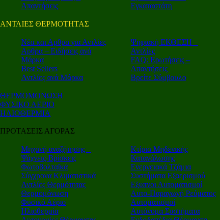
Απαντήσεις
Εγκαταστάτη
ΑΝΤΛΙΕΣ ΘΕΡΜΟΤΗΤΑΣ
Nέα και Αρθρα για Αντλίες
Ψηφιακή ΕΚΘΕΣΗ –
Αρθρα – Ειδήσεις ανά
Αντλίες
Μάρκα
FAQ: Ερωτήσεις –
Best Sellers
Απαντήσεις
Αντλίες ανά Μάρκα
Βρείτε Σύμβουλο
ΘΕΡΜΟΜΟΝΩΣΗ
ΦΥΣΙΚΟ ΑΕΡΙΟ
ΗΛΙΟΘΕΡΜΙΑ
ΠΡΟΤΑΣΕΙΣ ΑΓΟΡΑΣ
Μηχανή αναζήτησης –
Κτίρια Μηδενικής
Ψάχνεις-Βρίσκεις
Κατανάλωσης
Φωτοβολταϊκά
Ενεργειακά Τζάμια
Σύγχρονα Κλιματιστικά
Συστήματα Εξαερισμού
Αντλίες Θερμότητας
Εξυπνοι Αυτοματισμοί
Θερμομόνωση
Αυτο-Παραγωγή Ρεύματος
Φυσικό Αέριο
Αυτοματισμοί
Ηλιοθερμία
Αυτόνομα Συστήματα
Αυτονομίες Θέρμανσης
Ενδοδαπέδια Θέρμανση