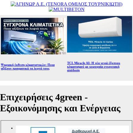
TCL Miracle AI: Η νέα γενιά έξυπνου
Ψηφιακή έκθεση κλιματιστικών: Ποια
κλιματισμού με κορυφαία ενεργειακή
αξίζουν πραγματικά τα λεφτά τους
απόδοση