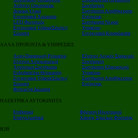
Λέβητες Οικονομίας
Συντήρηση
Δομικά Υλικά
Συστήματα Αποθήκευσης
Ενεργειακά Χρώματα
Ενέργειας
LED Φωτισμός
Συστήματα Νερού
Ενεργειακά Τζάκια/Σόμπες/
Υγραέριο
Σώματα
Ενεργειακά Κουφώματα
ΑΛΛΑ ΠΡΟΪΟΝΤΑ & ΥΠΗΡΕΣΙΕΣ
Αυτο-Παραγωγή Ρεύματος
Εξυπνες Λευκές Συσκευές
Εξυπνοι Αυτοματισμοί
Συντήρηση
Αυτόνομα Συστήματα
Συστήματα Εξαερισμού
Ενδοδαπέδια Θέρμανση
Υγραέριο
Ενεργειακά Τζάκια/Σόμπες/
Συστήματα Αποθήκευσης
Σώματα
Ενέργειας
Φυτεμένα Δώματα
ΗΛΕΚΤΡΙΚΑ ΑΥΤΟΚΙΝΗΤΑ
Επιβατικά
Φόρτιση Ηλεκτρικού
Επαγγελματικά
Χάρτης Σημείων Φόρτισης
Β2Β