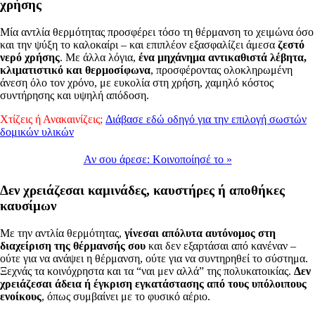
χρήσης
Μία αντλία θερμότητας προσφέρει τόσο τη θέρμανση το χειμώνα όσο
και την ψύξη το καλοκαίρι – και επιπλέον εξασφαλίζει άμεσα
ζεστό
νερό χρήσης
. Με άλλα λόγια,
ένα μηχάνημα αντικαθιστά λέβητα,
κλιματιστικό και θερμοσίφωνα
, προσφέροντας ολοκληρωμένη
άνεση όλο τον χρόνο, με ευκολία στη χρήση, χαμηλό κόστος
συντήρησης και υψηλή απόδοση.
Χτίζεις ή Ανακαινίζεις;
Δι
άβασε εδ
ώ οδηγ
ό για την επιλογ
ή σωστ
ών
δομικ
ών υλικ
ών
Αν σου άρεσε:
Κοινοποίησέ το
»
Δεν χρειάζεσαι καμινάδες, καυστήρες ή αποθήκες
καυσίμων
Με την αντλία θερμότητας,
γίνεσαι απόλυτα αυτόνομος στη
διαχείριση της θέρμανσής σου
και δεν εξαρτάσαι από κανέναν –
ούτε για να ανάψει η θέρμανση, ούτε για να συντηρηθεί το σύστημα.
Ξεχνάς τα κοινόχρηστα και τα “ναι μεν αλλά” της πολυκατοικίας.
Δεν
χρειάζεσαι άδεια ή έγκριση εγκατάστασης από τους υπόλοιπους
ενοίκους
, όπως συμβαίνει με το φυσικό αέριο.