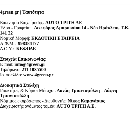
4green.gr | Ταυτότητα
Επωνυμία Επιχείρησης:
AUTO ΤΡΙΤΗ ΑΕ
Έδρα - Γραφεία:
Λεωφόρος Αμαρουσίου 14 - Νέο Ηράκλειο, Τ.Κ.
141 22
Νομική Μορφή:
ΕΚΔΟΤΙΚΗ ΕΤΑΙΡΕΙΑ
Α.Φ.Μ.:
998384177
Δ.Ο.Υ.:
ΚΕΦΟΔΕ
Στοιχεία Επικοινωνίας:
E-mail:
info@4green.gr
Τηλέφωνο:
211 1085500
Ιστοσελίδα:
www.4green.gr
Διοικητικά Στελέχη
Ιδιοκτήτες & Κύριοι Μέτοχοι:
Δανάη Τριανταφύλλη – Δάφνη
Τριανταφύλλη
Νόμιμος εκπρόσωπος - Διευθυντής:
Νίκος Καρανάσιος
Διαχειριστής ονόματος τομέα:
ΑUTO ΤΡΙΤΗ Α.Ε.