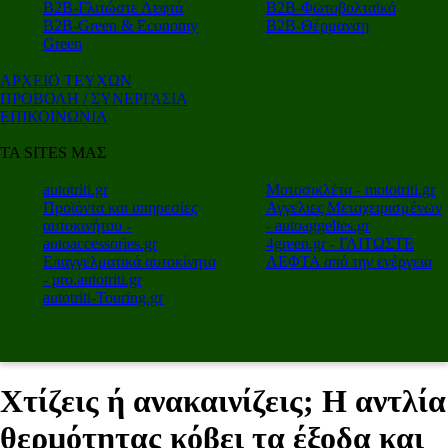
Β2Β-Γλιτώστε Λεφτά
Β2Β-Φωτοβολταϊκά
Β2Β-Green & Economy
Β2Β-Θέρμανση
Green
ΑΡΧΕΙΟ ΤΕΥΧΩΝ
ΠΡΟΒΟΛΗ / ΣΥΝΕΡΓΑΣΙΑ
ΕΠΙΚΟΙΝΩΝΙΑ
ΤΑ SITES ΜΑΣ
autotriti.gr
Μοτοσικλέτα - mototriti.gr
Προϊόντα και υπηρεσίες
Αγγελιες Μεταχειρισμένων
αυτοκινήτου -
- autoaggelies.gr
autoaccessories.gr
4green.gr - ΓΛΙΤΩΣΤΕ
Επαγγελματικά αυτοκίνητα
ΛΕΦΤΑ από την ενέργεια
- pro.autotriti.gr
autotriti-Touring.gr
Χτίζεις ή ανακαινίζεις; Η αντλία
θερμότητας κόβει τα έξοδα και