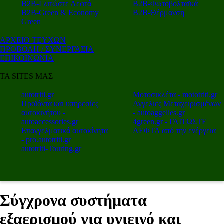
Β2Β-Γλιτώστε Λεφτά
Β2Β-Φωτοβολταϊκά
Β2Β-Green & Economy
Β2Β-Θέρμανση
Green
ΑΡΧΕΙΟ ΤΕΥΧΩΝ
ΠΡΟΒΟΛΗ / ΣΥΝΕΡΓΑΣΙΑ
ΕΠΙΚΟΙΝΩΝΙΑ
ΤΑ SITES ΜΑΣ
autotriti.gr
Μοτοσικλέτα - mototriti.gr
Προϊόντα και υπηρεσίες
Αγγελιες Μεταχειρισμένων
αυτοκινήτου -
- autoaggelies.gr
autoaccessories.gr
4green.gr - ΓΛΙΤΩΣΤΕ
Επαγγελματικά αυτοκίνητα
ΛΕΦΤΑ από την ενέργεια
- pro.autotriti.gr
autotriti-Touring.gr
Σύγχρονα συστήματα
εξαερισμού για υγιεινό και