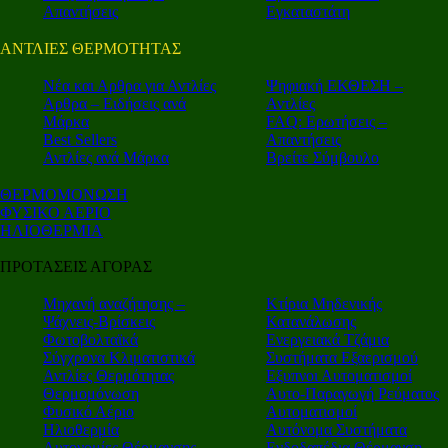
Απαντήσεις
Εγκαταστάτη
ΑΝΤΛΙΕΣ ΘΕΡΜΟΤΗΤΑΣ
Nέα και Αρθρα για Αντλίες
Ψηφιακή ΕΚΘΕΣΗ –
Αρθρα – Ειδήσεις ανά
Αντλίες
Μάρκα
FAQ: Ερωτήσεις –
Best Sellers
Απαντήσεις
Αντλίες ανά Μάρκα
Βρείτε Σύμβουλο
ΘΕΡΜΟΜΟΝΩΣΗ
ΦΥΣΙΚΟ ΑΕΡΙΟ
ΗΛΙΟΘΕΡΜΙΑ
ΠΡΟΤΑΣΕΙΣ ΑΓΟΡΑΣ
Μηχανή αναζήτησης –
Κτίρια Μηδενικής
Ψάχνεις-Βρίσκεις
Κατανάλωσης
Φωτοβολταϊκά
Ενεργειακά Τζάμια
Σύγχρονα Κλιματιστικά
Συστήματα Εξαερισμού
Αντλίες Θερμότητας
Εξυπνοι Αυτοματισμοί
Θερμομόνωση
Αυτο-Παραγωγή Ρεύματος
Φυσικό Αέριο
Αυτοματισμοί
Ηλιοθερμία
Αυτόνομα Συστήματα
Αυτονομίες Θέρμανσης
Ενδοδαπέδια Θέρμανση