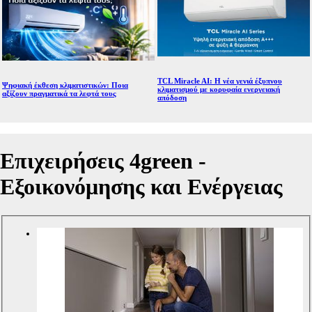
TCL Miracle AI: Η νέα γενιά έξυπνου
Ψηφιακή έκθεση κλιματιστικών: Ποια
κλιματισμού με κορυφαία ενεργειακή
αξίζουν πραγματικά τα λεφτά τους
απόδοση