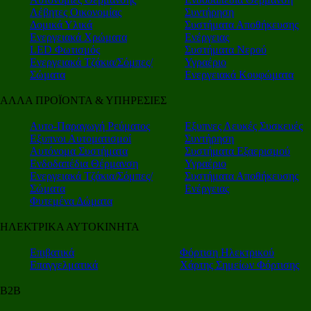
Λέβητες Οικονομίας
Συντήρηση
Δομικά Υλικά
Συστήματα Αποθήκευσης
Ενεργειακά Χρώματα
Ενέργειας
LED Φωτισμός
Συστήματα Νερού
Ενεργειακά Τζάκια/Σόμπες/
Υγραέριο
Σώματα
Ενεργειακά Κουφώματα
ΑΛΛΑ ΠΡΟΪΟΝΤΑ & ΥΠΗΡΕΣΙΕΣ
Αυτο-Παραγωγή Ρεύματος
Εξυπνες Λευκές Συσκευές
Εξυπνοι Αυτοματισμοί
Συντήρηση
Αυτόνομα Συστήματα
Συστήματα Εξαερισμού
Ενδοδαπέδια Θέρμανση
Υγραέριο
Ενεργειακά Τζάκια/Σόμπες/
Συστήματα Αποθήκευσης
Σώματα
Ενέργειας
Φυτεμένα Δώματα
ΗΛΕΚΤΡΙΚΑ ΑΥΤΟΚΙΝΗΤΑ
Επιβατικά
Φόρτιση Ηλεκτρικού
Επαγγελματικά
Χάρτης Σημείων Φόρτισης
Β2Β