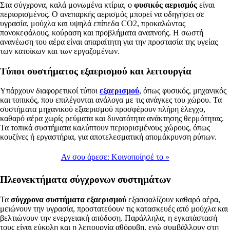
Στα σύγχρονα, καλά μονωμένα κτίρια, ο
φυσικός αερισμός
είναι
περιορισμένος. Ο ανεπαρκής αερισμός μπορεί να οδηγήσει σε
υγρασία, μούχλα και υψηλά επίπεδα CO2, προκαλώντας
πονοκεφάλους, κούραση και προβλήματα αναπνοής. Η σωστή
ανανέωση του αέρα είναι απαραίτητη για την προστασία της υγείας
των κατοίκων και των εργαζομένων.
Τύποι συστήματος εξαερισμού και λειτουργία
Υπάρχουν διαφορετικοί τύποι
εξαερισμού
, όπως φυσικός, μηχανικός
και τοπικός, που επιλέγονται ανάλογα με τις ανάγκες του χώρου. Τα
συστήματα μηχανικού εξαερισμού προσφέρουν πλήρη έλεγχο,
καθαρό αέρα χωρίς ρεύματα και δυνατότητα ανάκτησης θερμότητας.
Τα τοπικά συστήματα καλύπτουν περιορισμένους χώρους, όπως
κουζίνες ή εργαστήρια, για αποτελεσματική απομάκρυνση ρύπων.
Αν σου άρεσε:
Κοινοποίησέ το
»
Πλεονεκτήματα σύγχρονων συστημάτων
Τα
σύγχρονα συστήματα εξαερισμού
εξασφαλίζουν καθαρό αέρα,
μειώνουν την υγρασία, προστατεύουν τις κατασκευές από μούχλα και
βελτιώνουν την ενεργειακή απόδοση. Παράλληλα, η εγκατάστασή
τους είναι εύκολη και η λειτουργία αθόρυβη, ενώ συμβάλλουν στη