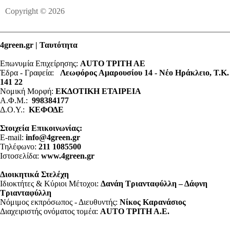
Copyright © 2026
4green.gr | Ταυτότητα
Επωνυμία Επιχείρησης:
AUTO ΤΡΙΤΗ ΑΕ
Έδρα - Γραφεία:
Λεωφόρος Αμαρουσίου 14 - Νέο Ηράκλειο, Τ.Κ.
141 22
Νομική Μορφή:
ΕΚΔΟΤΙΚΗ ΕΤΑΙΡΕΙΑ
Α.Φ.Μ.:
998384177
Δ.Ο.Υ.:
ΚΕΦΟΔΕ
Στοιχεία Επικοινωνίας:
E-mail:
info@4green.gr
Τηλέφωνο:
211 1085500
Ιστοσελίδα:
www.4green.gr
Διοικητικά Στελέχη
Ιδιοκτήτες & Κύριοι Μέτοχοι:
Δανάη Τριανταφύλλη – Δάφνη
Τριανταφύλλη
Νόμιμος εκπρόσωπος - Διευθυντής:
Νίκος Καρανάσιος
Διαχειριστής ονόματος τομέα:
ΑUTO ΤΡΙΤΗ Α.Ε.