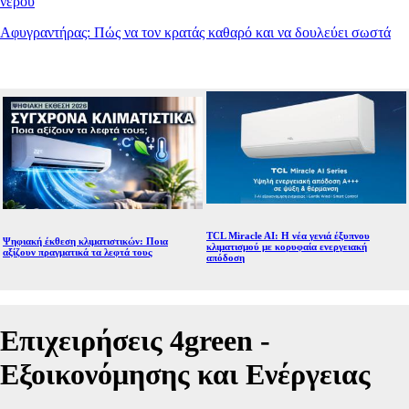
νερού
Αφυγραντήρας: Πώς να τον κρατάς καθαρό και να δουλεύει σωστά
TCL Miracle AI: Η νέα γενιά έξυπνου
Ψηφιακή έκθεση κλιματιστικών: Ποια
κλιματισμού με κορυφαία ενεργειακή
αξίζουν πραγματικά τα λεφτά τους
απόδοση