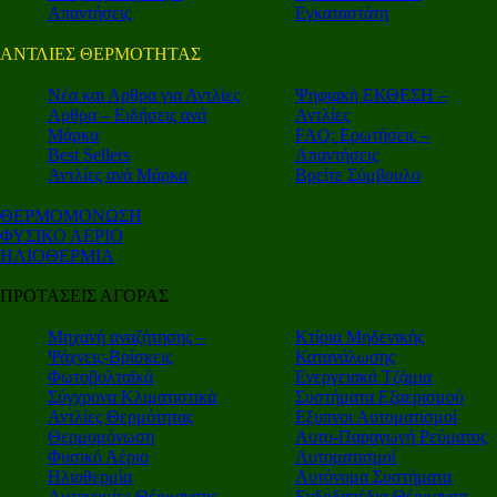
Απαντήσεις
Εγκαταστάτη
ΑΝΤΛΙΕΣ ΘΕΡΜΟΤΗΤΑΣ
Nέα και Αρθρα για Αντλίες
Ψηφιακή ΕΚΘΕΣΗ –
Αρθρα – Ειδήσεις ανά
Αντλίες
Μάρκα
FAQ: Ερωτήσεις –
Best Sellers
Απαντήσεις
Αντλίες ανά Μάρκα
Βρείτε Σύμβουλο
ΘΕΡΜΟΜΟΝΩΣΗ
ΦΥΣΙΚΟ ΑΕΡΙΟ
ΗΛΙΟΘΕΡΜΙΑ
ΠΡΟΤΑΣΕΙΣ ΑΓΟΡΑΣ
Μηχανή αναζήτησης –
Κτίρια Μηδενικής
Ψάχνεις-Βρίσκεις
Κατανάλωσης
Φωτοβολταϊκά
Ενεργειακά Τζάμια
Σύγχρονα Κλιματιστικά
Συστήματα Εξαερισμού
Αντλίες Θερμότητας
Εξυπνοι Αυτοματισμοί
Θερμομόνωση
Αυτο-Παραγωγή Ρεύματος
Φυσικό Αέριο
Αυτοματισμοί
Ηλιοθερμία
Αυτόνομα Συστήματα
Αυτονομίες Θέρμανσης
Ενδοδαπέδια Θέρμανση