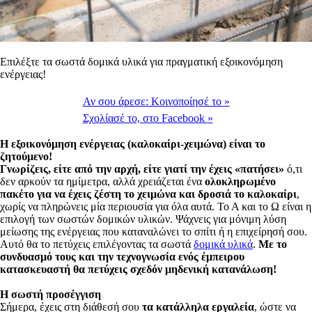
Επιλέξτε τα σωστά δομικά υλικά για πραγματική εξοικονόμηση
ενέργειας!
Αν σου άρεσε:
Κοινοποίησέ το
»
Σχολίασέ το,
στο Facebook
»
Η εξοικονόμηση ενέργειας (καλοκαίρι-χειμώνα) είναι το
ζητούμενο!
Γνωρίζεις, είτε από την αρχή, είτε γιατί την έχεις «πατήσει»
ό,τι
δεν αρκούν τα ημίμετρα, αλλά χρειάζεται ένα
ολοκληρωμένο
πακέτο για να έχεις ζέστη το χειμώνα και δροσιά το καλοκαίρι
,
χωρίς να πληρώνεις μία περιουσία για όλα αυτά. Το Α και το Ω είναι η
επιλογή των σωστών δομικών υλικών. Ψάχνεις για μόνιμη λύση
μείωσης της ενέργειας που καταναλώνει το σπίτι ή η επιχείρησή σου.
Αυτό θα το πετύχεις επιλέγοντας τα σωστά
δομικά υλικά
.
Με το
συνδυασμό τους και την τεχνογνωσία ενός έμπειρου
κατασκευαστή θα πετύχεις σχεδόν μηδενική κατανάλωση!
Η σωστή προσέγγιση
Σήμερα, έχεις στη διάθεσή σου
τα κατάλληλα εργαλεία
, ώστε να