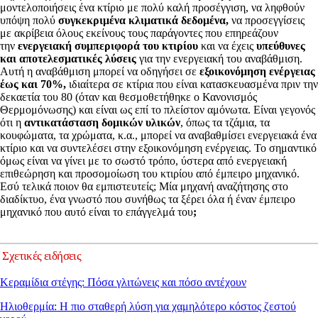
μοντελοποιήσεις ένα κτίριο με πολύ καλή προσέγγιση, να ληφθούν
υπόψη πολύ
συγκεκριμένα κλιματικά δεδομένα,
να προσεγγίσεις
με ακρίβεια όλους εκείνους τους παράγοντες που επηρεάζουν
την
ενεργειακή συμπεριφορά του κτιρίου
και να έχεις
υπεύθυνες
και αποτελεσματικές λύσεις
για την ενεργειακή του αναβάθμιση.
Αυτή η αναβάθμιση μπορεί να οδηγήσει σε
εξοικονόμηση ενέργειας
έως και 70%,
ιδιαίτερα σε κτίρια που είναι κατασκευασμένα πριν την
δεκαετία του 80 (όταν και θεσμοθετήθηκε ο Κανονισμός
Θερμομόνωσης) και είναι ως επί το πλείστον αμόνωτα. Είναι γεγονός
ότι η
αντικατάσταση δομικών υλικών
, όπως τα τζάμια, τα
κουφώματα, τα χρώματα, κ.α., μπορεί να αναβαθμίσει ενεργειακά ένα
κτίριο και να συντελέσει στην εξοικονόμηση ενέργειας. Το σημαντικό
όμως είναι να γίνει με το σωστό τρόπο, ύστερα από ενεργειακή
επιθεώρηση και προσομοίωση του κτιρίου από έμπειρο μηχανικό.
Εσύ τελικά ποιον θα εμπιστευτείς; Μία μηχανή αναζήτησης στο
διαδίκτυο, ένα γνωστό που συνήθως τα ξέρει όλα ή έναν έμπειρο
μηχανικό που αυτό είναι το επάγγελμά του
;
Σχετικές ειδήσεις
Κεραμίδια στέγης: Πόσα γλιτώνεις και πόσο αντέχουν
Ηλιοθερμία: Η πιο σταθερή λύση για χαμηλότερο κόστος ζεστού