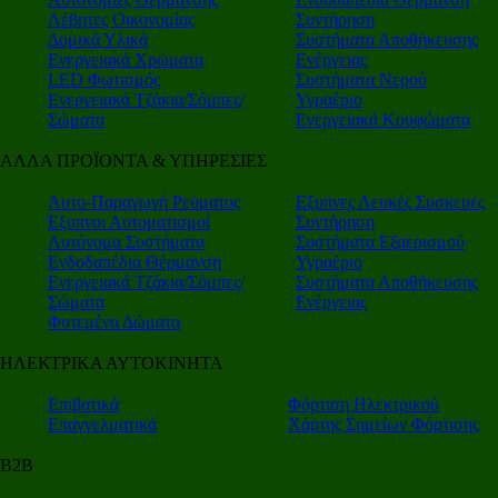
Λέβητες Οικονομίας
Συντήρηση
Δομικά Υλικά
Συστήματα Αποθήκευσης
Ενεργειακά Χρώματα
Ενέργειας
LED Φωτισμός
Συστήματα Νερού
Ενεργειακά Τζάκια/Σόμπες/
Υγραέριο
Σώματα
Ενεργειακά Κουφώματα
ΑΛΛΑ ΠΡΟΪΟΝΤΑ & ΥΠΗΡΕΣΙΕΣ
Αυτο-Παραγωγή Ρεύματος
Εξυπνες Λευκές Συσκευές
Εξυπνοι Αυτοματισμοί
Συντήρηση
Αυτόνομα Συστήματα
Συστήματα Εξαερισμού
Ενδοδαπέδια Θέρμανση
Υγραέριο
Ενεργειακά Τζάκια/Σόμπες/
Συστήματα Αποθήκευσης
Σώματα
Ενέργειας
Φυτεμένα Δώματα
ΗΛΕΚΤΡΙΚΑ ΑΥΤΟΚΙΝΗΤΑ
Επιβατικά
Φόρτιση Ηλεκτρικού
Επαγγελματικά
Χάρτης Σημείων Φόρτισης
Β2Β