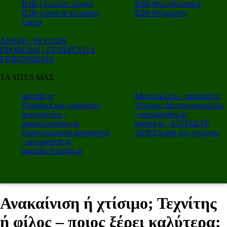
Β2Β-Γλιτώστε Λεφτά
Β2Β-Φωτοβολταϊκά
Β2Β-Green & Economy
Β2Β-Θέρμανση
Green
ΑΡΧΕΙΟ ΤΕΥΧΩΝ
ΠΡΟΒΟΛΗ / ΣΥΝΕΡΓΑΣΙΑ
ΕΠΙΚΟΙΝΩΝΙΑ
ΤΑ SITES ΜΑΣ
autotriti.gr
Μοτοσικλέτα - mototriti.gr
Προϊόντα και υπηρεσίες
Αγγελιες Μεταχειρισμένων
αυτοκινήτου -
- autoaggelies.gr
autoaccessories.gr
4green.gr - ΓΛΙΤΩΣΤΕ
Επαγγελματικά αυτοκίνητα
ΛΕΦΤΑ από την ενέργεια
- pro.autotriti.gr
autotriti-Touring.gr
Ανακαίνιση ή χτίσιμο; Τεχνίτης
ή φίλος – ποιος ξέρει καλύτερα;