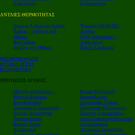
Απαντήσεις
Εγκαταστάτη
ΑΝΤΛΙΕΣ ΘΕΡΜΟΤΗΤΑΣ
Nέα και Αρθρα για Αντλίες
Ψηφιακή ΕΚΘΕΣΗ –
Αρθρα – Ειδήσεις ανά
Αντλίες
Μάρκα
FAQ: Ερωτήσεις –
Best Sellers
Απαντήσεις
Αντλίες ανά Μάρκα
Βρείτε Σύμβουλο
ΘΕΡΜΟΜΟΝΩΣΗ
ΦΥΣΙΚΟ ΑΕΡΙΟ
ΗΛΙΟΘΕΡΜΙΑ
ΠΡΟΤΑΣΕΙΣ ΑΓΟΡΑΣ
Μηχανή αναζήτησης –
Κτίρια Μηδενικής
Ψάχνεις-Βρίσκεις
Κατανάλωσης
Φωτοβολταϊκά
Ενεργειακά Τζάμια
Σύγχρονα Κλιματιστικά
Συστήματα Εξαερισμού
Αντλίες Θερμότητας
Εξυπνοι Αυτοματισμοί
Θερμομόνωση
Αυτο-Παραγωγή Ρεύματος
Φυσικό Αέριο
Αυτοματισμοί
Ηλιοθερμία
Αυτόνομα Συστήματα
Αυτονομίες Θέρμανσης
Ενδοδαπέδια Θέρμανση