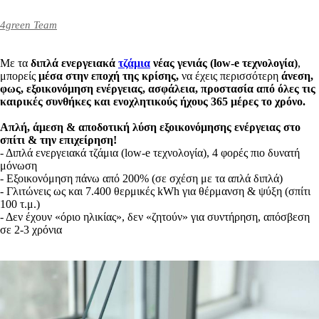
4green Team
Με τα
διπλά
ενεργειακά
τζάμια
νέας γενιάς (low-e τεχνολογία)
,
μπορείς
μέσα στην εποχή της κρίσης,
να έχεις περισσότερη
άνεση,
φως, εξοικονόμηση ενέργειας, ασφάλεια, προστασία από όλες τις
καιρικές συνθήκες και ενοχλητικούς ήχους
365 μέρες το χρόνο.
Απλή, άμεση & αποδοτική λύση εξοικονόμησης ενέργειας στο
σπίτι & την επιχείρηση!
- Διπλά ενεργειακά τζάμια (low-e τεχνολογία), 4 φορές πιο δυνατή
μόνωση
- Εξοικονόμηση πάνω από 200% (σε σχέση με τα απλά διπλά)
- Γλιτώνεις ως και 7.400 θερμικές kWh για θέρμανση & ψύξη (σπίτι
100 τ.μ.)
- Δεν έχουν «όριο ηλικίας», δεν «ζητούν» για συντήρηση, απόσβεση
σε 2-3 χρόνια