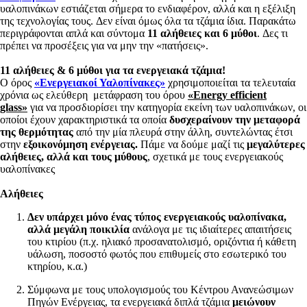
υαλοπινάκων εστιάζεται σήμερα το ενδιαφέρον, αλλά και η εξέλιξη
της τεχνολογίας τους. Δεν είναι όμως όλα τα τζάμια ίδια. Παρακάτω
περιγράφονται απλά και σύντομα
11 αλήθειες και 6 μύθοι
. Δες τι
πρέπει να προσέξεις για να μην την «πατήσεις».
11 αλήθειες & 6 μύθοι για τα ενεργειακά τζάμια!
Ο όρος
«Ενεργειακοί Υαλοπίνακες»
χρησιμοποιείται τα τελευταία
χρόνια ως ελεύθερη μετάφραση του όρου
«Energy efficient
glass»
για να προσδιορίσει την κατηγορία εκείνη των υαλοπινάκων, οι
οποίοι έχουν χαρακτηριστικά τα οποία
δυσχεραίνουν την μεταφορά
της θερμότητας
από την μία πλευρά στην άλλη, συντελώντας έτσι
στην
εξοικονόμηση ενέργειας.
Πάμε να δούμε μαζί τις
μεγαλύτερες
αλήθειες, αλλά και τους μύθους
, σχετικά με τους ενεργειακούς
υαλοπίνακες
Αλήθειες
Δεν υπάρχει μόνο ένας τύπος ενεργειακούς υαλοπίνακα,
αλλά
μεγάλη ποικιλία
ανάλογα με τις ιδιαίτερες απαιτήσεις
του κτιρίου (π.χ. ηλιακό προσανατολισμό, οριζόντια ή κάθετη
υάλωση, ποσοστό φωτός που επιθυμείς στο εσωτερικό του
κτηρίου, κ.α.)
Σύμφωνα με τους υπολογισμούς του Κέντρου Ανανεώσιμων
Πηγών Ενέργειας, τα ενεργειακά διπλά τζάμια
μειώνουν