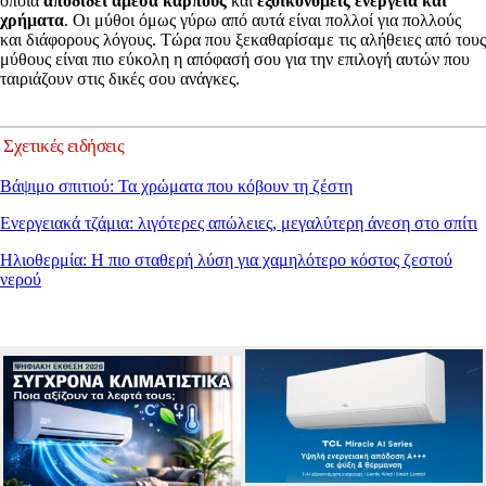
οποία
αποδίδει άμεσα καρπούς
και
εξοικονομείς ενέργεια και
χρήματα
. Οι μύθοι όμως γύρω από αυτά είναι πολλοί για πολλούς
και διάφορους λόγους. Τώρα που ξεκαθαρίσαμε τις αλήθειες από τους
μύθους είναι πιο εύκολη η απόφασή σου για την επιλογή αυτών που
ταιριάζουν στις δικές σου ανάγκες.
Σχετικές ειδήσεις
Βάψιμο σπιτιού: Τα χρώματα που κόβουν τη ζέστη
Ενεργειακά τζάμια: λιγότερες απώλειες, μεγαλύτερη άνεση στο σπίτι
Ηλιοθερμία: Η πιο σταθερή λύση για χαμηλότερο κόστος ζεστού
νερού