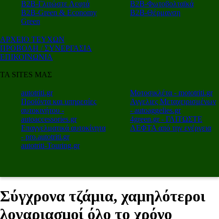
Β2Β-Γλιτώστε Λεφτά
Β2Β-Φωτοβολταϊκά
Β2Β-Green & Economy
Β2Β-Θέρμανση
Green
ΑΡΧΕΙΟ ΤΕΥΧΩΝ
ΠΡΟΒΟΛΗ / ΣΥΝΕΡΓΑΣΙΑ
ΕΠΙΚΟΙΝΩΝΙΑ
ΤΑ SITES ΜΑΣ
autotriti.gr
Μοτοσικλέτα - mototriti.gr
Προϊόντα και υπηρεσίες
Αγγελιες Μεταχειρισμένων
αυτοκινήτου -
- autoaggelies.gr
autoaccessories.gr
4green.gr - ΓΛΙΤΩΣΤΕ
Επαγγελματικά αυτοκίνητα
ΛΕΦΤΑ από την ενέργεια
- pro.autotriti.gr
autotriti-Touring.gr
Σύγχρονα τζάμια, χαμηλότεροι
λογαριασμοί όλο το χρόνο