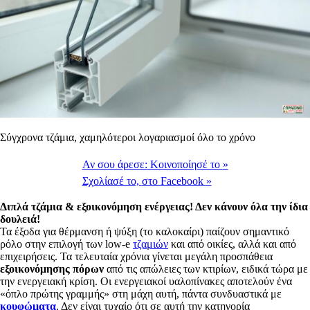
Σύγχρονα τζάμια, χαμηλότεροι λογαριασμοί όλο το χρόνο
Αν σου άρεσε:
Κοινοποίησέ το
»
Σχολίασέ το,
στο Facebook
»
Διπλά τζάμια & εξοικονόμηση ενέργειας! Δεν κάνουν όλα την ίδια
δουλειά!
Τα έξοδα για θέρμανση ή ψύξη (το καλοκαίρι) παίζουν σημαντικό
ρόλο στην επιλογή των low-e
τζαμιών
και από οικίες, αλλά και από
επιχειρήσεις. Τα τελευταία χρόνια γίνεται μεγάλη προσπάθεια
εξοικονόμησης πόρων
από τις απώλειες των κτιρίων, ειδικά τώρα με
την ενεργειακή κρίση. Οι ενεργειακοί υαλοπίνακες αποτελούν ένα
«όπλο πρώτης γραμμής» στη μάχη αυτή, πάντα συνδυαστικά με
κουφώματα
. Δεν είναι τυχαίο ότι σε αυτή την κατηγορία