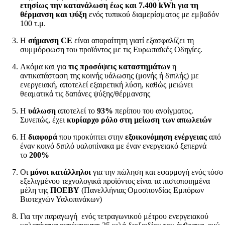
ετησίως την κατανάλωση έως και 7.400 kWh για τη
θέρμανση και ψύξη
ενός τυπικού διαμερίσματος με εμβαδόν
100 τ.μ.
Η
σήμανση CE
είναι απαραίτητη
γιατί εξασφαλίζει τη
συμμόρφωση του προϊόντος με τις Ευρωπαϊκές Οδηγίες.
Ακόμα και για
τις προσόψεις καταστηµάτων
η
αντικατάσταση της κοινής υάλωσης (μονής ή διπλής) µε
ενεργειακή, αποτελεί εξαιρετική λύση, καθώς μειώνει
θεαματικά τις δαπάνες ψύξης/θέρμανσης
Η
υάλωση
αποτελεί το
93%
περίπου του ανοίγµατος.
Συνεπώς, έχει
κυρίαρχο ρόλο στη μείωση των απωλειών
Η
διαφορά
που προκύπτει στην
εξοικονόµηση ενέργειας
από
έναν κοινό διπλό υαλοπίνακα με έναν ενεργειακό ξεπερνά
το
200%
Οι
μόνοι κατάλληλοι
για την πώληση και εφαρμογή ενός τόσο
εξελιγμένου τεχνολογικά προϊόντος είναι τα πιστοποιημένα
μέλη της
ΠΟΕΒΥ
(Πανελλήνιας Ομοσπονδίας Εμπόρων
Βιοτεχνών Υαλοπινάκων)
Για την παραγωγή ενός τετραγωνικού μέτρου ενεργειακού