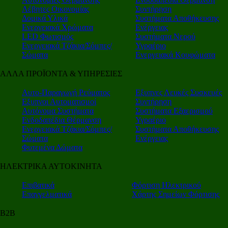
Λέβητες Οικονομίας
Συντήρηση
Δομικά Υλικά
Συστήματα Αποθήκευσης
Ενεργειακά Χρώματα
Ενέργειας
LED Φωτισμός
Συστήματα Νερού
Ενεργειακά Τζάκια/Σόμπες/
Υγραέριο
Σώματα
Ενεργειακά Κουφώματα
ΑΛΛΑ ΠΡΟΪΟΝΤΑ & ΥΠΗΡΕΣΙΕΣ
Αυτο-Παραγωγή Ρεύματος
Εξυπνες Λευκές Συσκευές
Εξυπνοι Αυτοματισμοί
Συντήρηση
Αυτόνομα Συστήματα
Συστήματα Εξαερισμού
Ενδοδαπέδια Θέρμανση
Υγραέριο
Ενεργειακά Τζάκια/Σόμπες/
Συστήματα Αποθήκευσης
Σώματα
Ενέργειας
Φυτεμένα Δώματα
ΗΛΕΚΤΡΙΚΑ ΑΥΤΟΚΙΝΗΤΑ
Επιβατικά
Φόρτιση Ηλεκτρικού
Επαγγελματικά
Χάρτης Σημείων Φόρτισης
Β2Β