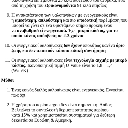
υαλοπίνακα εκπέμπονται 25 κιλά διοξειδίου του άνθρακα, ενώ
από τη χρήση του
εξοικονομούντα
ι 91 κιλά ετησίως
Η αντικατάσταση των υαλοπινάκων με ενεργειακούς είναι
η
αμεσότερη
,
απλούστερη
και πιο
αποδοτική
παρέμβαση που
μπορεί να γίνει σε ένα υφιστάμενο κτήριο προκειμένου
να
αναβαθμιστεί ενεργειακά.
Έχει
μικρό κόστος, για το
οποίο κάνεις απόσβεση σε 2-3 χρόνια
Οι ενεργειακοί υαλοπίνακες
δεν έχουν
απολύτως κανένα
όριο
ζωής
και
δεν απαιτούν κάποια ειδική συντήρηση
Οι ενεργειακοί υαλοπίνακες είναι
τεχνολογία αιχμής
µε μικρό
κόστος
. Ικανοποιητική τιµμή U Value είναι το 1,8 – 1,4
(W/m²K)
Μύθοι
Ένας κοινός διπλός υαλοπίνακας είναι ενεργειακός. Εννοείται
πως όχι
Η χρήση του αερίου argon δεν είναι σηµαντική. Λάθος.
Βελτιώνει το συντελεστή θερµοπερατότητας περίπου
κατά
15%
και χρησιµοποιείται συστηµατικά για δεύτερη
δεκαετία σε Ευρώπη & Αµερική.