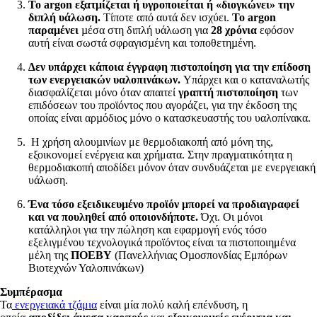
Το argon εξατμίζεται ή υγροποιείται ή «διογκώνει» την
διπλή υάλωση.
Τίποτε από αυτά δεν ισχύει.
Το argon
παραμένει
µέσα στη διπλή υάλωση για
28 χρόνια
εφόσον
αυτή είναι σωστά σφραγισµένη και τοποθετηµένη.
∆εν υπάρχει κάποια έγγραφη πιστοποίηση για την επίδοση
των ενεργειακών υαλοπινάκων.
Υπάρχει και ο καταναλωτής
διασφαλίζεται μόνο όταν απαιτεί
γραπτή πιστοποίηση
των
επιδόσεων του προϊόντος που αγοράζει, για την έκδοση της
οποίας είναι αρµόδιος µόνο ο κατασκευαστής του υαλοπίνακα.
Η χρήση αλουµινίων με θερμοδιακοπή από μόνη της,
εξοικονομεί ενέργεια και χρήματα. Στην πραγματικότητα η
θερµοδιακοπή αποδίδει μόνον όταν συνδυάζεται με ενεργειακή
υάλωση.
Ένα τόσο εξειδικευμένο προϊόν μπορεί να προδιαγραφεί
και να πουληθεί από οποιονδήποτε.
Όχι. Οι μόνοι
κατάλληλοι για την πώληση και εφαρµογή ενός τόσο
εξελιγμένου τεχνολογικά προϊόντος είναι τα πιστοποιημένα
μέλη της
ΠΟΕΒΥ
(Πανελλήνιας Οµοσπονδίας Εμπόρων
Βιοτεχνών Υαλοπινάκων)
Συμπέρασμα
Τα
ενεργειακά τζάμια
είναι μία πολύ καλή επένδυση, η