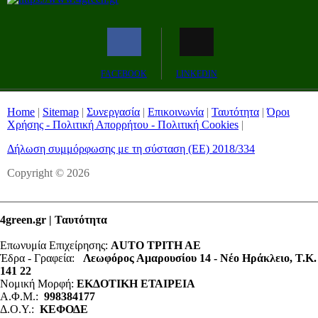
Remaining
-0:00
Fullscreen
FACEBOOK
LINKEDIN
Time
Home
|
Sitemap
|
Συνεργασία
|
Επικοινωνία
|
Ταυτότητα
|
Όροι
Χρήσης - Πολιτική Απορρήτου - Πολιτική Cookies
|
Δήλωση συμμόρφωσης με τη σύσταση (ΕΕ) 2018/334
Copyright © 2026
4green.gr | Ταυτότητα
Επωνυμία Επιχείρησης:
AUTO ΤΡΙΤΗ ΑΕ
Έδρα - Γραφεία:
Λεωφόρος Αμαρουσίου 14 - Νέο Ηράκλειο, Τ.Κ.
141 22
Νομική Μορφή:
ΕΚΔΟΤΙΚΗ ΕΤΑΙΡΕΙΑ
Α.Φ.Μ.:
998384177
Δ.Ο.Υ.:
ΚΕΦΟΔΕ