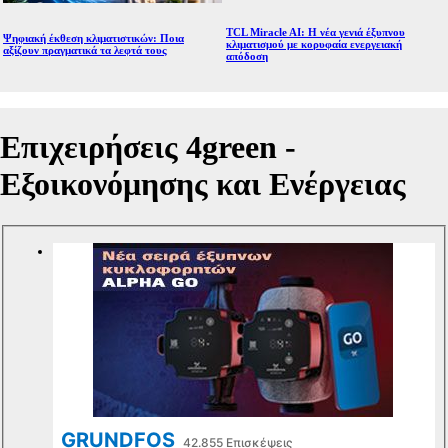
TCL Miracle AI: Η νέα γενιά έξυπνου
Ψηφιακή έκθεση κλιματιστικών: Ποια
κλιματισμού με κορυφαία ενεργειακή
αξίζουν πραγματικά τα λεφτά τους
απόδοση