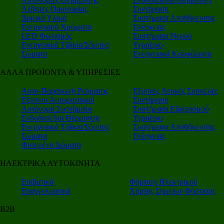
Λέβητες Οικονομίας
Συντήρηση
Δομικά Υλικά
Συστήματα Αποθήκευσης
Ενεργειακά Χρώματα
Ενέργειας
LED Φωτισμός
Συστήματα Νερού
Ενεργειακά Τζάκια/Σόμπες/
Υγραέριο
Σώματα
Ενεργειακά Κουφώματα
ΑΛΛΑ ΠΡΟΪΟΝΤΑ & ΥΠΗΡΕΣΙΕΣ
Αυτο-Παραγωγή Ρεύματος
Εξυπνες Λευκές Συσκευές
Εξυπνοι Αυτοματισμοί
Συντήρηση
Αυτόνομα Συστήματα
Συστήματα Εξαερισμού
Ενδοδαπέδια Θέρμανση
Υγραέριο
Ενεργειακά Τζάκια/Σόμπες/
Συστήματα Αποθήκευσης
Σώματα
Ενέργειας
Φυτεμένα Δώματα
ΗΛΕΚΤΡΙΚΑ ΑΥΤΟΚΙΝΗΤΑ
Επιβατικά
Φόρτιση Ηλεκτρικού
Επαγγελματικά
Χάρτης Σημείων Φόρτισης
Β2Β