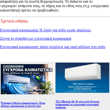
απαραίτητη για τη σωστή θερμομόνωση. Το διάκενο και το
«γέμισμα» ανάμεσα τους, το πάχος και το είδος τους (π.χ. ενεργειακά
υαλοστάσια) πρέπει να προβλεφθούν.
Σχετικές ειδήσεις
Ενεργειακά κουφώματα: Η λύση για σπίτι χωρίς απώλειες
Ξέχνα τη σπατάλη με ενεργειακά κουφώματα
Ενεργειακά κουφώματα: πόσα γλιτώνεις και γιατί αξίζουν στο σπίτι
TCL Miracle AI: Η νέα γενιά έξυπνου
Ψηφιακή έκθεση κλιματιστικών: Ποια
κλιματισμού με κορυφαία ενεργειακή
αξίζουν πραγματικά τα λεφτά τους
απόδοση