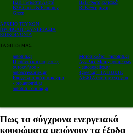
Β2Β-Γλιτώστε Λεφτά
Β2Β-Φωτοβολταϊκά
Β2Β-Green & Economy
Β2Β-Θέρμανση
Green
ΑΡΧΕΙΟ ΤΕΥΧΩΝ
ΠΡΟΒΟΛΗ / ΣΥΝΕΡΓΑΣΙΑ
ΕΠΙΚΟΙΝΩΝΙΑ
ΤΑ SITES ΜΑΣ
autotriti.gr
Μοτοσικλέτα - mototriti.gr
Προϊόντα και υπηρεσίες
Αγγελιες Μεταχειρισμένων
αυτοκινήτου -
- autoaggelies.gr
autoaccessories.gr
4green.gr - ΓΛΙΤΩΣΤΕ
Επαγγελματικά αυτοκίνητα
ΛΕΦΤΑ από την ενέργεια
- pro.autotriti.gr
autotriti-Touring.gr
Πως τα σύγχρονα ενεργειακά
κουφώματα μειώνουν τα έξοδα