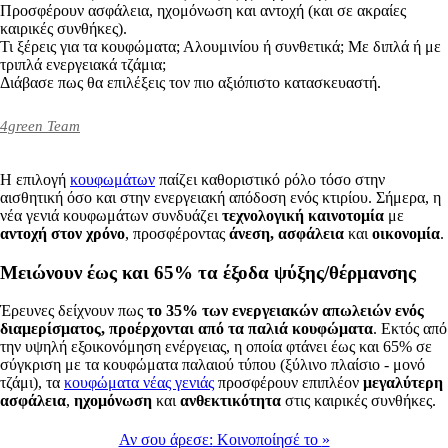
Προσφέρουν ασφάλεια, ηχομόνωση και αντοχή (και σε ακραίες
καιρικές συνθήκες).
Τι ξέρεις για τα κουφώματα; Αλουμινίου ή συνθετικά; Με διπλά ή με
τριπλά ενεργειακά τζάμια;
Διάβασε πως θα επιλέξεις τον πιο αξιόπιστο κατασκευαστή.
4green Team
Η επιλογή
κουφωμάτων
παίζει καθοριστικό ρόλο τόσο στην
αισθητική όσο και στην ενεργειακή απόδοση ενός κτιρίου. Σήμερα, η
νέα γενιά κουφωμάτων συνδυάζει
τεχνολογική καινοτομία
με
αντοχή στον χρόνο
, προσφέροντας
άνεση, ασφάλεια
και
οικονομία
.
Mειώνουν έως και 65% τα έξοδα ψύξης/θέρμανσης
Έρευνες δείχνουν πως
το 35% των ενεργειακών απωλειών ενός
διαμερίσματος, προέρχονται από τα παλιά κουφώματα
. Εκτός από
την υψηλή εξοικονόμηση ενέργειας, η οποία φτάνει έως και 65% σε
σύγκριση με τα κουφώματα παλαιού τύπου (ξύλινο πλαίσιο - μονό
τζάμι), τα
κουφώματα νέας γενιάς
προσφέρουν επιπλέον
μεγαλύτερη
ασφάλεια
,
ηχομόνωση
και
ανθεκτικότητα
στις καιρικές συνθήκες.
Αν σου άρεσε:
Κοινοποίησέ το
»