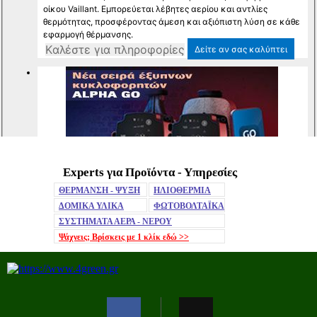
Experts για Προϊόντα - Υπηρεσίες
Mute
ΘΕΡΜΑΝΣΗ - ΨΥΞΗ
ΗΛΙΟΘΕΡΜΙΑ
ΔΟΜΙΚΑ ΥΛΙΚΑ
ΦΩΤΟΒΟΛΤΑΪΚΑ
ΣΥΣΤΗΜΑΤΑ ΑΕΡΑ - ΝΕΡΟΥ
Ψάχνεις; Βρίσκεις με 1 κλίκ
εδώ >>