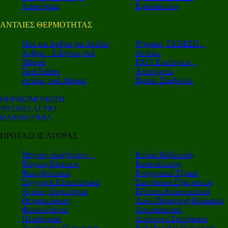
Απαντήσεις
Εγκαταστάτη
ΑΝΤΛΙΕΣ ΘΕΡΜΟΤΗΤΑΣ
Nέα και Αρθρα για Αντλίες
Ψηφιακή ΕΚΘΕΣΗ –
Αρθρα – Ειδήσεις ανά
Αντλίες
Μάρκα
FAQ: Ερωτήσεις –
Best Sellers
Απαντήσεις
Αντλίες ανά Μάρκα
Βρείτε Σύμβουλο
ΘΕΡΜΟΜΟΝΩΣΗ
ΦΥΣΙΚΟ ΑΕΡΙΟ
ΗΛΙΟΘΕΡΜΙΑ
ΠΡΟΤΑΣΕΙΣ ΑΓΟΡΑΣ
Μηχανή αναζήτησης –
Κτίρια Μηδενικής
Ψάχνεις-Βρίσκεις
Κατανάλωσης
Φωτοβολταϊκά
Ενεργειακά Τζάμια
Σύγχρονα Κλιματιστικά
Συστήματα Εξαερισμού
Αντλίες Θερμότητας
Εξυπνοι Αυτοματισμοί
Θερμομόνωση
Αυτο-Παραγωγή Ρεύματος
Φυσικό Αέριο
Αυτοματισμοί
Ηλιοθερμία
Αυτόνομα Συστήματα
Αυτονομίες Θέρμανσης
Ενδοδαπέδια Θέρμανση