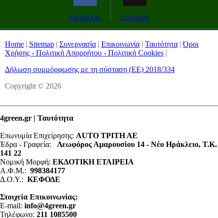
Remaining
-0:00
Fullscreen
FACEBOOK
LINKEDIN
Time
Home
|
Sitemap
|
Συνεργασία
|
Επικοινωνία
|
Ταυτότητα
|
Όροι
Χρήσης - Πολιτική Απορρήτου - Πολιτική Cookies
|
Δήλωση συμμόρφωσης με τη σύσταση (ΕΕ) 2018/334
Copyright © 2026
4green.gr | Ταυτότητα
Επωνυμία Επιχείρησης:
AUTO ΤΡΙΤΗ ΑΕ
Έδρα - Γραφεία:
Λεωφόρος Αμαρουσίου 14 - Νέο Ηράκλειο, Τ.Κ.
141 22
Νομική Μορφή:
ΕΚΔΟΤΙΚΗ ΕΤΑΙΡΕΙΑ
Α.Φ.Μ.:
998384177
Δ.Ο.Υ.:
ΚΕΦΟΔΕ
Στοιχεία Επικοινωνίας:
E-mail:
info@4green.gr
Τηλέφωνο:
211 1085500