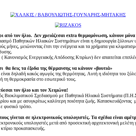
ι από τον ήλιο. Δεν χρειάζεσαι extra θερμομόνωση, κάνουν μόνα 
ιασμό Παθητικών Ηλιακών Συστημάτων είναι η δημιουργία ξύλινων 
ύς μήνες, μειώνοντας έτσι την ενέργεια και τα χρήματα για κλιματισμ
δυσης.
 Κανονισμός Ενεργειακής Απόδοσης Κτιρίων) δεν απαιτείται επιπλ
σι θα δεις τα έξοδα της θέρμανσης να κάνουν «βουτιά»
, είναι δηλαδή κακός αγωγός της θερμότητας. Αυτή η ιδιότητα του ξύλ
ρή τη θερμοκρασία στο εσωτερικό τους.
ύεσαι τον ήλιο και τον Χειμώνα!
ός Βιοκλιματικού Σχεδιασμού με Παθητικά Ηλιακά Συστήματα (Π.Η.Σ.)
ιρίου και με ασυγκρίτως καλύτερη ποιότητα ζωής. Κατασκευάζοντας μ
με φυσικό τρόπο.
τους γίνεται σε ηλεκτρονικούς υπολογιστές. Τα σχέδια είναι αμέτ
εκτρονικούς υπολογιστές μετά από προσεκτική αρχιτεκτονική μελέτη 
 κτίριο προκατασκευής.