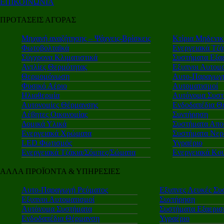
ΕΠΙΚΟΙΝΩΝΙΑ
ΠΡΟΤΑΣΕΙΣ ΑΓΟΡΑΣ
Μηχανή αναζήτησης – Ψάχνεις-Βρίσκεις
Κτίρια Μηδενι
Φωτοβολταϊκά
Ενεργειακά Τζά
Σύγχρονα Κλιματιστικά
Συστήματα Εξα
Αντλίες Θερμότητας
Εξυπνοι Αυτομα
Θερμομόνωση
Αυτο-Παραγωγή
Φυσικό Αέριο
Αυτοματισμοί
Ηλιοθερμία
Αυτόνομα Συστ
Αυτονομίες Θέρμανσης
Ενδοδαπέδια Θ
Λέβητες Οικονομίας
Συντήρηση
Δομικά Υλικά
Συστήματα Απο
Ενεργειακά Χρώματα
Συστήματα Νερ
LED Φωτισμός
Υγραέριο
Ενεργειακά Τζάκια/Σόμπες/Σώματα
Ενεργειακά Κο
ΑΛΛΑ ΠΡΟΪΟΝΤΑ & ΥΠΗΡΕΣΙΕΣ
Αυτο-Παραγωγή Ρεύματος
Εξυπνες Λευκές Συ
Εξυπνοι Αυτοματισμοί
Συντήρηση
Αυτόνομα Συστήματα
Συστήματα Εξαερι
Ενδοδαπέδια Θέρμανση
Υγραέριο