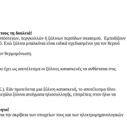
τους τη δουλειά!
υπόστεγων, περγκολλών ή ξύλινων περσίδων σκιασμού. Εμποδίζουν
ό. Ενώ ξύλινα μπαλκόνια είναι ειδικά σχεδιασμένοι για τον θερινό
έον θερμομόνωση.
ου έχει ως αποτέλεσμα οι ξύλινες κατασκευές να ανθίσταται στις
. Εάν προτείνεται μια ξύλινη κατασκευή, το αποτέλεσμα δίνει
εγάλα ξύλινα ανοίγματα ηλιοσυλλογής, επιτρέπεις στον ήλιο να
ρητα!
για την ακρίβεια των στοιχείων τους και των ηλεκτρομηχανολογικών