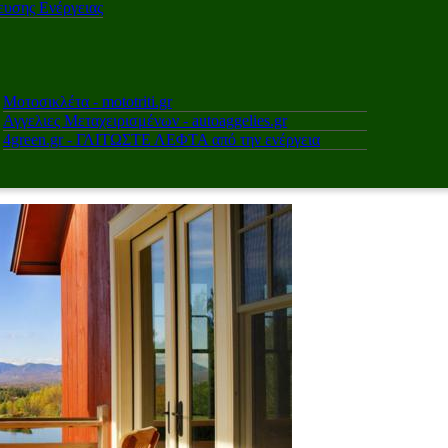
υσης Ενέργειας
Μοτοσικλέτα - mototriti.gr
Αγγελιες Μεταχειρισμένων - autoaggelies.gr
4green.gr - ΓΛΙΤΩΣΤΕ ΛΕΦΤΑ από την ενέργεια