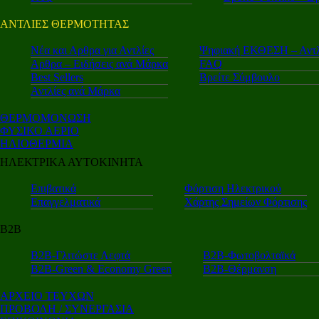
ΑΝΤΛΙΕΣ ΘΕΡΜΟΤΗΤΑΣ
Nέα και Αρθρα για Αντλίες
Ψηφιακή ΕΚΘΕΣΗ – Αντλ
Αρθρα – Ειδήσεις ανά Μάρκα
FAQ
Best Sellers
Βρείτε Σύμβουλο
Αντλίες ανά Μάρκα
ΘΕΡΜΟΜΟΝΩΣΗ
ΦΥΣΙΚΟ ΑΕΡΙΟ
ΗΛΙΟΘΕΡΜΙΑ
ΗΛΕΚΤΡΙΚΑ ΑΥΤΟΚΙΝΗΤΑ
Επιβατικά
Φόρτιση Ηλεκτρικού
Επαγγελματικά
Χάρτης Σημείων Φόρτισης
Β2Β
Β2Β-Γλιτώστε Λεφτά
Β2Β-Φωτοβολταϊκά
Β2Β-Green & Economy Green
Β2Β-Θέρμανση
ΑΡΧΕΙΟ ΤΕΥΧΩΝ
ΠΡΟΒΟΛΗ / ΣΥΝΕΡΓΑΣΙΑ