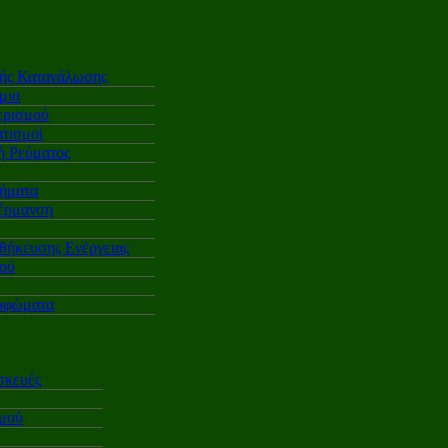
κής Κατανάλωσης
μια
ερισμού
τισμοί
 Ρεύματος
ήματα
έρμανση
θήκευσης Ενέργειας
ού
υφώματα
σκευές
σμού