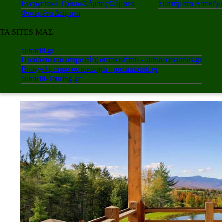
Ενεργειακά Τζάκια/Σόμπες/Σώματα
Συστήματα Αποθήκε
Φυτεμένα Δώματα
ΤΑ SITES ΜΑΣ
autotriti.gr
Προϊόντα και υπηρεσίες αυτοκινήτου - autoaccessories.gr
Επαγγελματικά αυτοκίνητα - pro.autotriti.gr
autotriti-Touring.gr