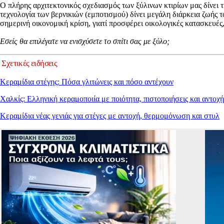
Ο πλήρης αρχιτεκτονικός σχεδιασμός των ξύλινων κτιρίων μας δίνει 
τεχνολογία των βερνικιών (εμποτισμού) δίνει μεγάλη διάρκεια ζωής
σημερινή οικονομική κρίση, γιατί προσφέρει οικολογικές κατασκευές
Εσείς θα επιλέγατε να ενισχύσετε το σπίτι σας με ξύλο;
Σχετικές ειδήσεις
Κεραμίδια στέγης: Πόσα γλιτώνεις και πόσο αντέχουν
Χαλκίς: Ελληνική κεραμοποιία με ποιότητα, πιστοποιήσεις και αντοχή
Κεραμίδια νέας γενιάς για στέγες με αντοχή, θερμομόνωση και στυλ