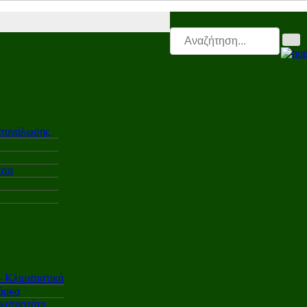
 |
Electro.triti |
Leasing.triti |
Mega & Elk Test |
After Sales |
Επαγγελ
ατανάλωσης
ατα
Κλιματιστικά
άρκα
γκαταστάτη