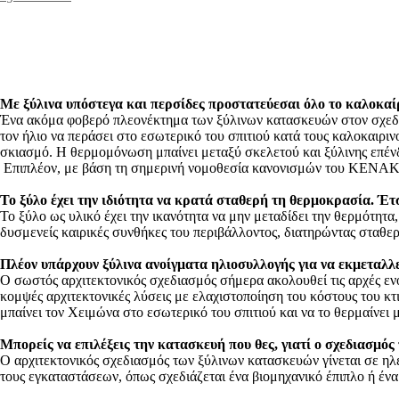
Με ξύλινα υπόστεγα και περσίδες προστατεύεσαι όλο το καλοκαίρ
Ένα ακόμα φοβερό πλεονέκτημα των ξύλινων κατασκευών στον σχεδ
τον ήλιο να περάσει στο εσωτερικό του σπιτιού κατά τους καλοκαιρινο
σκιασμό. Η θερμομόνωση μπαίνει μεταξύ σκελετού και ξύλινης επέν
Επιπλέον, με βάση τη σημερινή νομοθεσία κανονισμών του ΚΕΝΑΚ (
Το ξύλο έχει την ιδιότητα να κρατά σταθερή τη θερμοκρασία. Έτ
Το ξύλο ως υλικό έχει την ικανότητα να μην μεταδίδει την θερμότητα
δυσμενείς καιρικές συνθήκες του περιβάλλοντος, διατηρώντας σταθε
Πλέον υπάρχουν ξύλινα ανοίγματα ηλιοσυλλογής για να εκμεταλλε
Ο σωστός αρχιτεκτονικός σχεδιασμός σήμερα ακολουθεί τις αρχές εν
κομψές αρχιτεκτονικές λύσεις με ελαχιστοποίηση του κόστους του κτ
μπαίνει τον Χειμώνα στο εσωτερικό του σπιτιού και να το θερμαίνει 
Μπορείς να επιλέξεις την κατασκευή που θες, γιατί ο σχεδιασμός 
O αρχιτεκτονικός σχεδιασμός των ξύλινων κατασκευών γίνεται σε ηλ
τους εγκαταστάσεων, όπως σχεδιάζεται ένα βιομηχανικό έπιπλο ή ένα