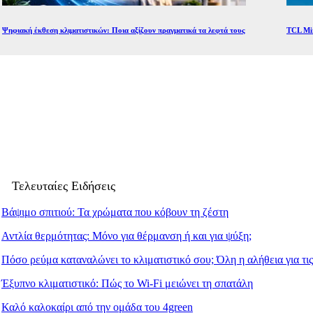
Ψηφιακή έκθεση κλιματιστικών: Ποια αξίζουν πραγματικά τα λεφτά τους
TCL Mir
Mute
Τελευταίες Ειδήσεις
Βάψιμο σπιτιού: Τα χρώματα που κόβουν τη ζέστη
Αντλία θερμότητας: Μόνο για θέρμανση ή και για ψύξη;
Πόσο ρεύμα καταναλώνει το κλιματιστικό σου; Όλη η αλήθεια για τις
Έξυπνο κλιματιστικό: Πώς το Wi-Fi μειώνει τη σπατάλη
Καλό καλοκαίρι από την ομάδα του 4green