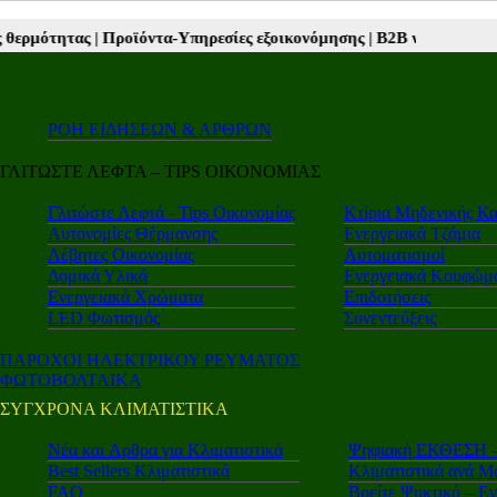
ϊόντα-Υπηρεσίες εξοικονόμησης |
Β2Β νέα |
Autotriti.gr |
Mototriti.gr
ΡΟΗ ΕΙΔΗΣΕΩΝ & ΑΡΘΡΩΝ
ΓΛΙΤΩΣΤΕ ΛΕΦΤΑ – TIPS ΟΙΚΟΝΟΜΙΑΣ
Γλιτώστε Λεφτά - Tips Οικονομίας
Κτίρια Μηδενικής Κ
Αυτονομίες Θέρμανσης
Ενεργειακά Τζάμια
Λέβητες Οικονομίας
Αυτοματισμοί
Δομικά Υλικά
Ενεργειακά Κουφώμ
Ενεργειακά Χρώματα
Επιδοτήσεις
LED Φωτισμός
Συνεντεύξεις
ΠΑΡΟΧΟΙ ΗΛΕΚΤΡΙΚΟΥ ΡΕΥΜΑΤΟΣ
ΦΩΤΟΒΟΛΤΑΙΚΑ
ΣΥΓΧΡΟΝΑ ΚΛΙΜΑΤΙΣΤΙΚΑ
Νέα και Aρθρα για Κλιματιστικά
Ψηφιακή ΕΚΘΕΣΗ – 
Best Sellers Κλιματιστικά
Κλιματιστικά ανά Μ
FAQ
Βρείτε Ψυκτικό – Ε