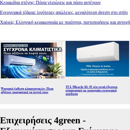
Κεραμίδια στέγης: Πόσα γλιτώνεις και πόσο αντέχουν
Ενεργειακά τζάμια: λιγότερες απώλειες, μεγαλύτερη άνεση στο σπίτι
Χαλκίς: Ελληνική κεραμοποιία με ποιότητα, πιστοποιήσεις και αντοχή
TCL Miracle AI: Η νέα γενιά έξυπνου
Ψηφιακή έκθεση κλιματιστικών: Ποια
κλιματισμού με κορυφαία ενεργειακή
αξίζουν πραγματικά τα λεφτά τους
απόδοση