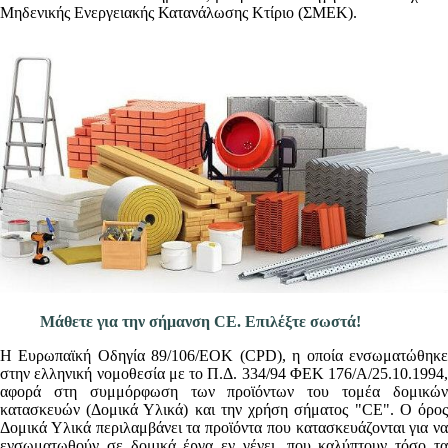
Μηδενικής Ενεργειακής Κατανάλωσης Κτίριο (ΣΜΕΚ).
Μάθετε για την σήμανση CE. Επιλέξτε σωστά!
Η Ευρωπαϊκή Οδηγία 89/106/ΕΟΚ (CPD), η οποία ενσωματώθηκε
στην ελληνική νομοθεσία με το Π.Δ. 334/94 ΦΕΚ 176/Α/25.10.1994,
αφορά στη συμμόρφωση των προϊόντων του τομέα δομικών
κατασκευών (Δομικά Υλικά) και την χρήση σήματος "CE". Ο όρος
Δομικά Υλικά περιλαμβάνει τα προϊόντα που κατασκευάζονται για να
ενσωματωθούν σε δομικά έργα εν γένει, που καλύπτουν τόσο τα