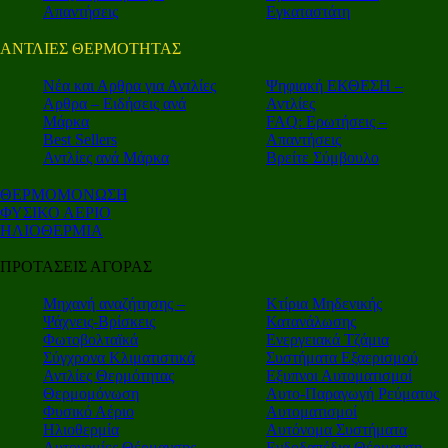
Απαντήσεις
Εγκαταστάτη
ΑΝΤΛΙΕΣ ΘΕΡΜΟΤΗΤΑΣ
Nέα και Αρθρα για Αντλίες
Ψηφιακή ΕΚΘΕΣΗ –
Αρθρα – Ειδήσεις ανά
Αντλίες
Μάρκα
FAQ: Ερωτήσεις –
Best Sellers
Απαντήσεις
Αντλίες ανά Μάρκα
Βρείτε Σύμβουλο
ΘΕΡΜΟΜΟΝΩΣΗ
ΦΥΣΙΚΟ ΑΕΡΙΟ
ΗΛΙΟΘΕΡΜΙΑ
ΠΡΟΤΑΣΕΙΣ ΑΓΟΡΑΣ
Μηχανή αναζήτησης –
Κτίρια Μηδενικής
Ψάχνεις-Βρίσκεις
Κατανάλωσης
Φωτοβολταϊκά
Ενεργειακά Τζάμια
Σύγχρονα Κλιματιστικά
Συστήματα Εξαερισμού
Αντλίες Θερμότητας
Εξυπνοι Αυτοματισμοί
Θερμομόνωση
Αυτο-Παραγωγή Ρεύματος
Φυσικό Αέριο
Αυτοματισμοί
Ηλιοθερμία
Αυτόνομα Συστήματα
Αυτονομίες Θέρμανσης
Ενδοδαπέδια Θέρμανση