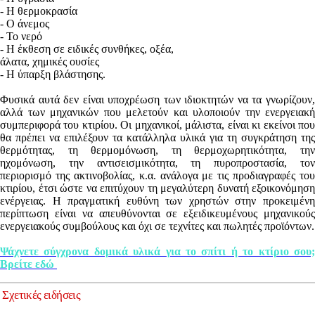
- Η θερμοκρασία
- Ο άνεμος
- Το νερό
- Η έκθεση σε ειδικές συνθήκες, οξέα,
άλατα, χημικές ουσίες
- Η ύπαρξη βλάστησης.
Φυσικά αυτά δεν είναι υποχρέωση των ιδιοκτητών να τα γνωρίζουν,
αλλά των μηχανικών που μελετούν και υλοποιούν την ενεργειακή
συμπεριφορά του κτιρίου. Οι μηχανικοί, μάλιστα, είναι κι εκείνοι που
θα πρέπει να επιλέξουν τα κατάλληλα υλικά για τη συγκράτηση της
θερμότητας, τη θερμομόνωση, τη θερμοχωρητικότητα, την
ηχομόνωση, την αντισεισμικότητα, τη πυροπροστασία, τον
περιορισμό της ακτινοβολίας, κ.α. ανάλογα με τις προδιαγραφές του
κτιρίου, έτσι ώστε να επιτύχουν τη μεγαλύτερη δυνατή εξοικονόμηση
ενέργειας. Η πραγματική ευθύνη των χρηστών στην προκειμένη
περίπτωση είναι να απευθύνονται σε εξειδικευμένους μηχανικούς
ενεργειακούς συμβούλους και όχι σε τεχνίτες και πωλητές προϊόντων.
Ψάχνετε σύγχρονα δομικά υλικά για το σπίτι ή το κτίριο σου;
Βρείτε εδώ
Σχετικές ειδήσεις