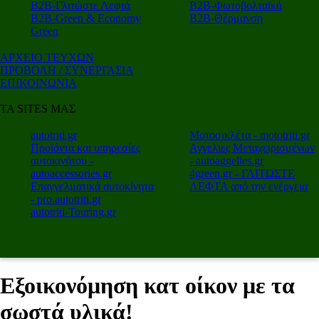
Β2Β-Γλιτώστε Λεφτά
Β2Β-Φωτοβολταϊκά
Β2Β-Green & Economy
Β2Β-Θέρμανση
Green
ΑΡΧΕΙΟ ΤΕΥΧΩΝ
ΠΡΟΒΟΛΗ / ΣΥΝΕΡΓΑΣΙΑ
ΕΠΙΚΟΙΝΩΝΙΑ
ΤΑ SITES ΜΑΣ
autotriti.gr
Μοτοσικλέτα - mototriti.gr
Προϊόντα και υπηρεσίες
Αγγελιες Μεταχειρισμένων
αυτοκινήτου -
- autoaggelies.gr
autoaccessories.gr
4green.gr - ΓΛΙΤΩΣΤΕ
Επαγγελματικά αυτοκίνητα
ΛΕΦΤΑ από την ενέργεια
- pro.autotriti.gr
autotriti-Touring.gr
Εξοικονόμηση κατ οίκον με τα
σωστά υλικά!