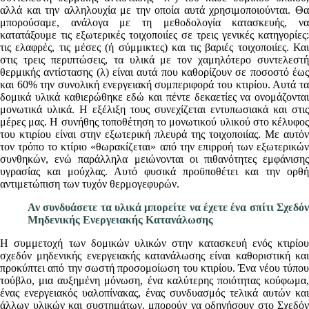
αλλά και την αλληλουχία με την οποία αυτά χρησιμοποιούνται. Θα
μπορούσαμε, ανάλογα με τη μεθοδολογία κατασκευής, να
κατατάξουμε τις εξωτερικές τοιχοποιίες σε τρεις γενικές κατηγορίες:
τις ελαφρές, τις μέσες (ή σύμμικτες) και τις βαριές τοιχοποιίες. Και
στις τρεις περιπτώσεις, τα υλικά με τον χαμηλότερο συντελεστή
θερμικής αντίστασης (λ) είναι αυτά που καθορίζουν σε ποσοστό έως
και 60% την συνολική ενεργειακή συμπεριφορά του κτιρίου. Αυτά τα
δομικά υλικά καθιερώθηκε εδώ και πέντε δεκαετίες να ονομάζονται
μονωτικά υλικά. Η εξέλιξη τους συνεχίζεται εντυπωσιακά και στις
μέρες μας. Η συνήθης τοποθέτηση το μονωτικού υλικού στο κέλυφος
του κτιρίου είναι στην εξωτερική πλευρά της τοιχοποιίας. Με αυτόν
τον τρόπο το κτίριο «θωρακίζεται» από την επιρροή των εξωτερικών
συνθηκών, ενώ παράλληλα μειώνονται οι πιθανότητες εμφάνισης
υγρασίας και μούχλας. Αυτό φυσικά προϋποθέτει και την ορθή
αντιμετώπιση των τυχόν θερμογεφυρών.
Αν συνδυάσετε τα υλικά μπορείτε να έχετε ένα σπίτι Σχεδόν
Μηδενικής Ενεργειακής Κατανάλωσης
Η συμμετοχή των δομικών υλικών στην κατασκευή ενός κτιρίου
σχεδόν μηδενικής ενεργειακής κατανάλωσης είναι καθοριστική και
προκύπτει από την σωστή προσομοίωση του κτιρίου. Ένα νέου τύπου
τούβλο, μια αυξημένη μόνωση, ένα καλύτερης ποιότητας κούφωμα,
ένας ενεργειακός υαλοπίνακας, ένας συνδυασμός τελικά αυτών και
άλλων υλικών και συστημάτων, μπορούν να οδηγήσουν στο Σχεδόν