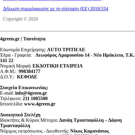
Δήλωση συμμόρφωσης με τη σύσταση (ΕΕ) 2018/334
Copyright © 2026
4green.gr | Ταυτότητα
Επωνυμία Επιχείρησης:
AUTO ΤΡΙΤΗ ΑΕ
Έδρα - Γραφεία:
Λεωφόρος Αμαρουσίου 14 - Νέο Ηράκλειο, Τ.Κ.
141 22
Νομική Μορφή:
ΕΚΔΟΤΙΚΗ ΕΤΑΙΡΕΙΑ
Α.Φ.Μ.:
998384177
Δ.Ο.Υ.:
ΚΕΦΟΔΕ
Στοιχεία Επικοινωνίας:
E-mail:
info@4green.gr
Τηλέφωνο:
211 1085500
Ιστοσελίδα:
www.4green.gr
Διοικητικά Στελέχη
Ιδιοκτήτες & Κύριοι Μέτοχοι:
Δανάη Τριανταφύλλη – Δάφνη
Τριανταφύλλη
Νόμιμος εκπρόσωπος - Διευθυντής:
Νίκος Καρανάσιος