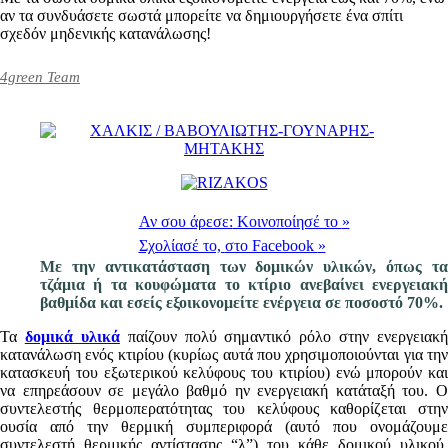
αν τα συνδυάσετε σωστά μπορείτε να δημιουργήσετε ένα σπίτι
σχεδόν μηδενικής κατανάλωσης!
4green Team
Αν σου άρεσε:
Κοινοποίησέ το
»
Σχολίασέ το,
στο Facebook
»
Με την αντικατάσταση των δομικών υλικών, όπως τα
τζάμια ή τα κουφώματα το κτίριο ανεβαίνει ενεργειακή
βαθμίδα και εσείς εξοικονομείτε ενέργεια σε ποσοστό 70%.
Τα
δομικά υλικά
παίζουν πολύ σημαντικό ρόλο στην ενεργειακή
κατανάλωση ενός κτιρίου (κυρίως αυτά που χρησιμοποιούνται για την
κατασκευή του εξωτερικού κελύφους του κτιρίου) ενώ μπορούν και
να επηρεάσουν σε μεγάλο βαθμό ην ενεργειακή κατάταξή του. Ο
συντελεστής θερμοπερατότητας του κελύφους καθορίζεται στην
ουσία από την θερμική συμπεριφορά (αυτό που ονομάζουμε
συντελεστή θερμικής αντίστασης “λ”) του κάθε δομικού υλικού,