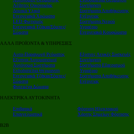
Λέβητες Οικονομίας
Συντήρηση
Δομικά Υλικά
Συστήματα Αποθήκευσης
Ενεργειακά Χρώματα
Ενέργειας
LED Φωτισμός
Συστήματα Νερού
Ενεργειακά Τζάκια/Σόμπες/
Υγραέριο
Σώματα
Ενεργειακά Κουφώματα
ΑΛΛΑ ΠΡΟΪΟΝΤΑ & ΥΠΗΡΕΣΙΕΣ
Αυτο-Παραγωγή Ρεύματος
Εξυπνες Λευκές Συσκευές
Εξυπνοι Αυτοματισμοί
Συντήρηση
Αυτόνομα Συστήματα
Συστήματα Εξαερισμού
Ενδοδαπέδια Θέρμανση
Υγραέριο
Ενεργειακά Τζάκια/Σόμπες/
Συστήματα Αποθήκευσης
Σώματα
Ενέργειας
Φυτεμένα Δώματα
ΗΛΕΚΤΡΙΚΑ ΑΥΤΟΚΙΝΗΤΑ
Επιβατικά
Φόρτιση Ηλεκτρικού
Επαγγελματικά
Χάρτης Σημείων Φόρτισης
Β2Β