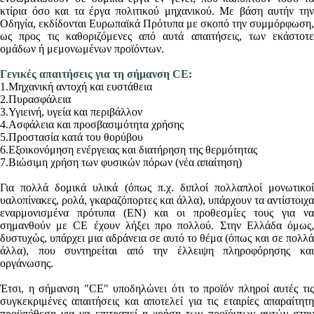
κτίρια όσο και τα έργα πολιτικού μηχανικού. Με βάση αυτήν την
Οδηγία, εκδίδονται Ευρωπαϊκά Πρότυπα με σκοπό την συμμόρφωση,
ως προς τις καθοριζόμενες από αυτά απαιτήσεις, των εκάστοτε
ομάδων ή μεμονωμένων προϊόντων.
Γενικές απαιτήσεις για τη σήμανση CE:
1.Μηχανική αντοχή και ευστάθεια
2.Πυρασφάλεια
3.Υγιεινή, υγεία και περιβάλλον
4.Ασφάλεια και προσβασιμότητα χρήσης
5.Προστασία κατά του θορύβου
6.Εξοικονόμηση ενέργειας και διατήρηση της θερμότητας
7.Βιώσιμη χρήση των φυσικών πόρων (νέα απαίτηση)
Για πολλά δομικά υλικά (όπως π.χ. διπλοί πολλαπλοί μονωτικοί
υαλοπίνακες, ρολά, γκαραζόπορτες και άλλα), υπάρχουν τα αντίστοιχα
εναρμονισμένα πρότυπα (ΕΝ) και οι προθεσμίες τους για να
σημανθούν με CE έχουν λήξει προ πολλού. Στην Ελλάδα όμως,
δυστυχώς, υπάρχει μια αδράνεια σε αυτό το θέμα (όπως και σε πολλά
άλλα), που συντηρείται από την έλλειψη πληροφόρησης και
οργάνωσης.
Έτσι, η σήμανση "CE" υποδηλώνει ότι το προϊόν πληροί αυτές τις
συγκεκριμένες απαιτήσεις και αποτελεί για τις εταιρίες απαραίτητη
προϋπόθεση για να επιτραπεί η χρήση των προϊόντων αυτών στην