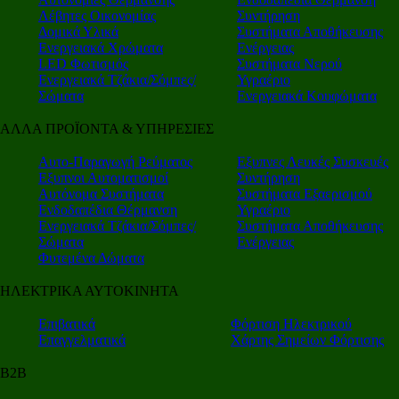
Λέβητες Οικονομίας
Συντήρηση
Δομικά Υλικά
Συστήματα Αποθήκευσης
Ενεργειακά Χρώματα
Ενέργειας
LED Φωτισμός
Συστήματα Νερού
Ενεργειακά Τζάκια/Σόμπες/
Υγραέριο
Σώματα
Ενεργειακά Κουφώματα
ΑΛΛΑ ΠΡΟΪΟΝΤΑ & ΥΠΗΡΕΣΙΕΣ
Αυτο-Παραγωγή Ρεύματος
Εξυπνες Λευκές Συσκευές
Εξυπνοι Αυτοματισμοί
Συντήρηση
Αυτόνομα Συστήματα
Συστήματα Εξαερισμού
Ενδοδαπέδια Θέρμανση
Υγραέριο
Ενεργειακά Τζάκια/Σόμπες/
Συστήματα Αποθήκευσης
Σώματα
Ενέργειας
Φυτεμένα Δώματα
ΗΛΕΚΤΡΙΚΑ ΑΥΤΟΚΙΝΗΤΑ
Επιβατικά
Φόρτιση Ηλεκτρικού
Επαγγελματικά
Χάρτης Σημείων Φόρτισης
Β2Β