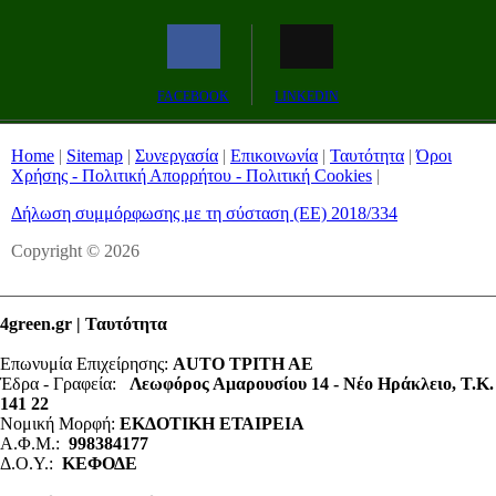
Remaining
-0:00
Fullscreen
FACEBOOK
LINKEDIN
Time
Home
|
Sitemap
|
Συνεργασία
|
Επικοινωνία
|
Ταυτότητα
|
Όροι
Χρήσης - Πολιτική Απορρήτου - Πολιτική Cookies
|
Δήλωση συμμόρφωσης με τη σύσταση (ΕΕ) 2018/334
Copyright © 2026
4green.gr | Ταυτότητα
Επωνυμία Επιχείρησης:
AUTO ΤΡΙΤΗ ΑΕ
Έδρα - Γραφεία:
Λεωφόρος Αμαρουσίου 14 - Νέο Ηράκλειο, Τ.Κ.
141 22
Νομική Μορφή:
ΕΚΔΟΤΙΚΗ ΕΤΑΙΡΕΙΑ
Α.Φ.Μ.:
998384177
Δ.Ο.Υ.:
ΚΕΦΟΔΕ