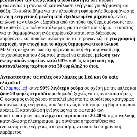
μειώνοντας τη συνολική κατανάλωση ενέργειας για θέρμανση και
ψύξη. Το πρώτο βήμα για την υλοποίηση εφαρμογής θερμομόνωσης
είναι
η ενεργειακή μελέτη από εξειδικευμένο μηχανικό
, ενώ η
επιλογή των υλικών εξαρτάται από τον τύπο της θερμομόνωσης που
θα κριθεί ως ο πλέον κατάλληλος για το εκάστοτε κτίριο. Το κόστος
για τη θερμομόνωση ενός κτιρίου εξαρτάται από διάφορους
παράγοντες και ποικίλει ανάλογα με τα τετραγωνικά, τη
γεωγραφική
περιοχή, την εποχή και το πάχος θερμομονωτικού υλικού
.
Μελέτες δείχνουν πως ισχυρή αναδρομική θερμομόνωση της
τοιχοποιίας και του δώματος μπορεί να επιφέρει
μείωση των
ενεργειακών φορτίων κατά 60%
καθώς και
μείωση της
κατανάλωσης περίπου στα 30 ευρώ/m2 το έτος
.
Αντικατέστησε τις απλές σου λάμπες με Led και θα καίς
ελάχιστα!
Οι
λάμπες led
καίνε
90% λιγότερο ρεύμα
σε σχέση με της απλές και
ζουν 50 φορές περισσότερο
δηλαδή ξεχνάς να τις αντικαταστήσεις.
Ο φωτισμός ενός χώρου αποτελεί μία από τις κυριότερες κατηγορίες
κατανάλωσης ενέργειας, που δυστυχώς δεν δίνουμε τη βαρύτητα που
πρέπει. Η κατανάλωση ενέργειας για το φωτισμό των
δραστηριοτήτων μας
ανέρχεται περίπου στο 20-40%
της συνολικής
κατανάλωσης ηλεκτρισμού, με συνέπεια η προσπάθεια για
εξοικονόμηση ενέργειας στο φωτισμό, να αποτελεί σημαντική
παράμετρο.