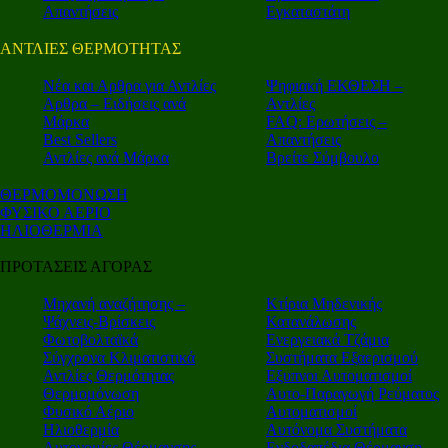
Απαντήσεις
Εγκαταστάτη
ΑΝΤΛΙΕΣ ΘΕΡΜΟΤΗΤΑΣ
Nέα και Αρθρα για Αντλίες
Ψηφιακή ΕΚΘΕΣΗ –
Αρθρα – Ειδήσεις ανά
Αντλίες
Μάρκα
FAQ: Ερωτήσεις –
Best Sellers
Απαντήσεις
Αντλίες ανά Μάρκα
Βρείτε Σύμβουλο
ΘΕΡΜΟΜΟΝΩΣΗ
ΦΥΣΙΚΟ ΑΕΡΙΟ
ΗΛΙΟΘΕΡΜΙΑ
ΠΡΟΤΑΣΕΙΣ ΑΓΟΡΑΣ
Μηχανή αναζήτησης –
Κτίρια Μηδενικής
Ψάχνεις-Βρίσκεις
Κατανάλωσης
Φωτοβολταϊκά
Ενεργειακά Τζάμια
Σύγχρονα Κλιματιστικά
Συστήματα Εξαερισμού
Αντλίες Θερμότητας
Εξυπνοι Αυτοματισμοί
Θερμομόνωση
Αυτο-Παραγωγή Ρεύματος
Φυσικό Αέριο
Αυτοματισμοί
Ηλιοθερμία
Αυτόνομα Συστήματα
Αυτονομίες Θέρμανσης
Ενδοδαπέδια Θέρμανση