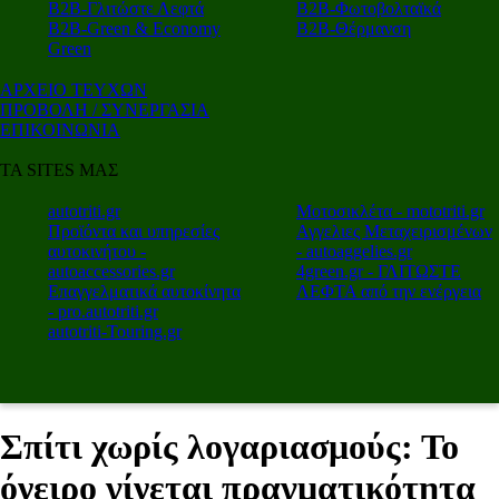
Β2Β-Γλιτώστε Λεφτά
Β2Β-Φωτοβολταϊκά
Β2Β-Green & Economy
Β2Β-Θέρμανση
Green
ΑΡΧΕΙΟ ΤΕΥΧΩΝ
ΠΡΟΒΟΛΗ / ΣΥΝΕΡΓΑΣΙΑ
ΕΠΙΚΟΙΝΩΝΙΑ
ΤΑ SITES ΜΑΣ
autotriti.gr
Μοτοσικλέτα - mototriti.gr
Προϊόντα και υπηρεσίες
Αγγελιες Μεταχειρισμένων
αυτοκινήτου -
- autoaggelies.gr
autoaccessories.gr
4green.gr - ΓΛΙΤΩΣΤΕ
Επαγγελματικά αυτοκίνητα
ΛΕΦΤΑ από την ενέργεια
- pro.autotriti.gr
autotriti-Touring.gr
Σπίτι χωρίς λογαριασμούς: Το
όνειρο γίνεται πραγματικότητα