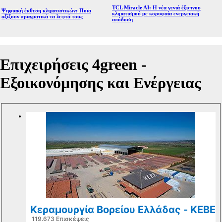
TCL Miracle AI: Η νέα γενιά έξυπνου
Ψηφιακή έκθεση κλιματιστικών: Ποια
κλιματισμού με κορυφαία ενεργειακή
αξίζουν πραγματικά τα λεφτά τους
απόδοση