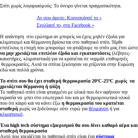
Σπίτι χωρίς λογαριασμούς: Το όνειρο γίνεται πραγματικότητα.
Αν σου άρεσε:
Κοινοποίησέ το
»
Σχολίασέ το,
στο Facebook
»
Η απάντηση στο ερώτημα αν μπορείς να έχεις μηδέν έξοδα για
κλιματισμό και θέρμανση βρίσκεται στο παθητικό σπίτι. Ήρθε
επιτέλους η εποχή που μπορούμε να φτιάξουμε το σπίτι μας έτσι ώστε
να μην χρειάζεται επιπλέον έξοδα και εγκαταστάσεις
(λέβητες-
καυστήρες, κλιματιστικά) για να κρατιέται σε νορμάλ επιθυμητές
θερμοκρασίες. Αυτά τα σπίτια ξεκίνησαν να χτίζονται στην Ευρώπη
εδώ και πολλά χρόνια.
Το σπίτι σου θα έχει σταθερή θερμοκρασία 20ºC-25ºC χωρίς να
χρειάζεται θέρμανση ή ψύξη
Το παθητικό σπίτι είναι φτιαγμένο με υλικά που δεν αφήνουν την
υγρασία να μπει στο εσωτερικό του και με θερμομονωτικά υλικά
που ότι καιρό και να κάνει έξω
η θερμοκρασία του κρατιέται
σταθερή
χωρίς να ξοδεύουμε ούτε ευρώ για
θέρμανση
ή για
κλιματισμό
.
Ένα high tech σύστημα εξαερισμού θα σου δίνει καθαρό αέρα και
σταθερή θερμοκρασία
Αυτό που χρειάζεται το παθητικό σπίτι είναι ένα
σύστημα