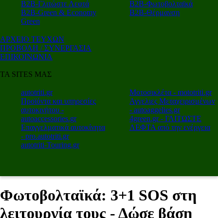
Β2Β-Γλιτώστε Λεφτά
Β2Β-Φωτοβολταϊκά
Β2Β-Green & Economy
Β2Β-Θέρμανση
Green
ΑΡΧΕΙΟ ΤΕΥΧΩΝ
ΠΡΟΒΟΛΗ / ΣΥΝΕΡΓΑΣΙΑ
ΕΠΙΚΟΙΝΩΝΙΑ
ΤΑ SITES ΜΑΣ
autotriti.gr
Μοτοσικλέτα - mototriti.gr
Προϊόντα και υπηρεσίες
Αγγελιες Μεταχειρισμένων
αυτοκινήτου -
- autoaggelies.gr
autoaccessories.gr
4green.gr - ΓΛΙΤΩΣΤΕ
Επαγγελματικά αυτοκίνητα
ΛΕΦΤΑ από την ενέργεια
- pro.autotriti.gr
autotriti-Touring.gr
Φωτοβολταϊκά: 3+1 SOS στη
λειτουργία τους - Δώσε βάση