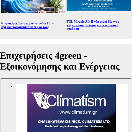
TCL Miracle AI: Η νέα γενιά έξυπνου
Ψηφιακή έκθεση κλιματιστικών: Ποια
κλιματισμού με κορυφαία ενεργειακή
αξίζουν πραγματικά τα λεφτά τους
απόδοση