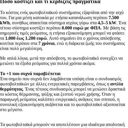
Πόσο κοστίζει και τι κερδίζεις πραγματικά
Το κόστος ενός φωτοβολταϊκού συστήματος εξαρτάται από την ισχύ
του. Για μια μέση κατοικία με ετήσια κατανάλωση περίπου
7.500
kWh
, συνήθως απαιτείται σύστημα ισχύος γύρω στα
4,5–5 kW
. Ένα
τέτοιο σύστημα κοστίζει περίπου
8.000 ευρώ με ΦΠΑ
. Με βάση τις
σημερινές τιμές ρεύματος, η ετήσια εξοικονόμηση μπορεί να φτάσει
τα
1.000 έως 1.200 ευρώ
. Αυτό σημαίνει ότι ο χρόνος απόσβεσης
κινείται περίπου στα
7 χρόνια
, ενώ η διάρκεια ζωής του συστήματος
είναι πολύ μεγαλύτερη.
Με απλά λόγια, μετά την απόσβεση, το φωτοβολταϊκό συνεχίζει να
μειώνει τα έξοδα ρεύματος για πολλά χρόνια ακόμα.
Το +1 που συχνά παραβλέπεται
Ένα σημείο που συχνά δεν λαμβάνεται υπόψη είναι ο συνδυασμός
φωτοβολταϊκών με άλλες ενεργειακές παρεμβάσεις, όπως η
αντλία
θερμότητας
. Ένας τέτοιος συνδυασμός μπορεί να μειώσει δραστικά
το κόστος θέρμανσης, ψύξης και ζεστού νερού χρήσης. Όταν η
παραγωγή ρεύματος καλύπτει ενεργειακές ανάγκες του σπιτιού, η
συνολική εξοικονόμηση αυξάνεται και το φωτοβολταϊκό αξιοποιείται
στο μέγιστο.
Τα φωτοβολταϊκά μπορούν να αποτελέσουν μια ιδιαίτερα αποδοτική