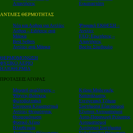
Απαντήσεις
Εγκαταστάτη
ΑΝΤΛΙΕΣ ΘΕΡΜΟΤΗΤΑΣ
Nέα και Αρθρα για Αντλίες
Ψηφιακή ΕΚΘΕΣΗ –
Αρθρα – Ειδήσεις ανά
Αντλίες
Μάρκα
FAQ: Ερωτήσεις –
Best Sellers
Απαντήσεις
Αντλίες ανά Μάρκα
Βρείτε Σύμβουλο
ΘΕΡΜΟΜΟΝΩΣΗ
ΦΥΣΙΚΟ ΑΕΡΙΟ
ΗΛΙΟΘΕΡΜΙΑ
ΠΡΟΤΑΣΕΙΣ ΑΓΟΡΑΣ
Μηχανή αναζήτησης –
Κτίρια Μηδενικής
Ψάχνεις-Βρίσκεις
Κατανάλωσης
Φωτοβολταϊκά
Ενεργειακά Τζάμια
Σύγχρονα Κλιματιστικά
Συστήματα Εξαερισμού
Αντλίες Θερμότητας
Εξυπνοι Αυτοματισμοί
Θερμομόνωση
Αυτο-Παραγωγή Ρεύματος
Φυσικό Αέριο
Αυτοματισμοί
Ηλιοθερμία
Αυτόνομα Συστήματα
Αυτονομίες Θέρμανσης
Ενδοδαπέδια Θέρμανση