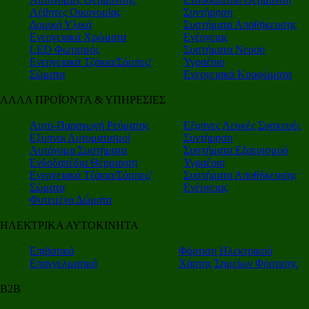
Λέβητες Οικονομίας
Συντήρηση
Δομικά Υλικά
Συστήματα Αποθήκευσης
Ενεργειακά Χρώματα
Ενέργειας
LED Φωτισμός
Συστήματα Νερού
Ενεργειακά Τζάκια/Σόμπες/
Υγραέριο
Σώματα
Ενεργειακά Κουφώματα
ΑΛΛΑ ΠΡΟΪΟΝΤΑ & ΥΠΗΡΕΣΙΕΣ
Αυτο-Παραγωγή Ρεύματος
Εξυπνες Λευκές Συσκευές
Εξυπνοι Αυτοματισμοί
Συντήρηση
Αυτόνομα Συστήματα
Συστήματα Εξαερισμού
Ενδοδαπέδια Θέρμανση
Υγραέριο
Ενεργειακά Τζάκια/Σόμπες/
Συστήματα Αποθήκευσης
Σώματα
Ενέργειας
Φυτεμένα Δώματα
ΗΛΕΚΤΡΙΚΑ ΑΥΤΟΚΙΝΗΤΑ
Επιβατικά
Φόρτιση Ηλεκτρικού
Επαγγελματικά
Χάρτης Σημείων Φόρτισης
Β2Β