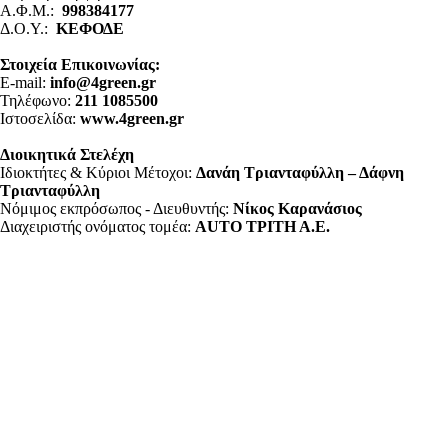
Α.Φ.Μ.:
998384177
Δ.Ο.Υ.:
ΚΕΦΟΔΕ
Στοιχεία Επικοινωνίας:
E-mail:
info@4green.gr
Τηλέφωνο:
211 1085500
Ιστοσελίδα:
www.4green.gr
Διοικητικά Στελέχη
Ιδιοκτήτες & Κύριοι Μέτοχοι:
Δανάη Τριανταφύλλη – Δάφνη
Τριανταφύλλη
Νόμιμος εκπρόσωπος - Διευθυντής:
Νίκος Καρανάσιος
Διαχειριστής ονόματος τομέα:
ΑUTO ΤΡΙΤΗ Α.Ε.