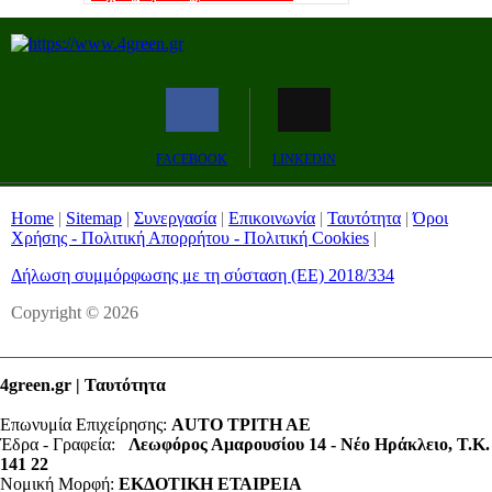
Remaining
-0:00
Fullscreen
FACEBOOK
LINKEDIN
Time
Home
|
Sitemap
|
Συνεργασία
|
Επικοινωνία
|
Ταυτότητα
|
Όροι
Χρήσης - Πολιτική Απορρήτου - Πολιτική Cookies
|
Δήλωση συμμόρφωσης με τη σύσταση (ΕΕ) 2018/334
Copyright © 2026
4green.gr | Ταυτότητα
Επωνυμία Επιχείρησης:
AUTO ΤΡΙΤΗ ΑΕ
Έδρα - Γραφεία:
Λεωφόρος Αμαρουσίου 14 - Νέο Ηράκλειο, Τ.Κ.
141 22
Νομική Μορφή:
ΕΚΔΟΤΙΚΗ ΕΤΑΙΡΕΙΑ