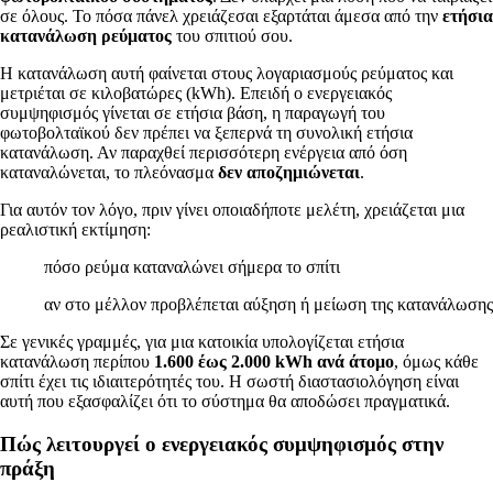
σε όλους. Το πόσα πάνελ χρειάζεσαι εξαρτάται άμεσα από την
ετήσια
κατανάλωση ρεύματος
του σπιτιού σου.
Η κατανάλωση αυτή φαίνεται στους λογαριασμούς ρεύματος και
μετριέται σε κιλοβατώρες (kWh). Επειδή ο ενεργειακός
συμψηφισμός γίνεται σε ετήσια βάση, η παραγωγή του
φωτοβολταϊκού δεν πρέπει να ξεπερνά τη συνολική ετήσια
κατανάλωση. Αν παραχθεί περισσότερη ενέργεια από όση
καταναλώνεται, το πλεόνασμα
δεν αποζημιώνεται
.
Για αυτόν τον λόγο, πριν γίνει οποιαδήποτε μελέτη, χρειάζεται μια
ρεαλιστική εκτίμηση:
πόσο ρεύμα καταναλώνει σήμερα το σπίτι
αν στο μέλλον προβλέπεται αύξηση ή μείωση της κατανάλωσης
Σε γενικές γραμμές, για μια κατοικία υπολογίζεται ετήσια
κατανάλωση περίπου
1.600 έως 2.000 kWh ανά άτομο
, όμως κάθε
σπίτι έχει τις ιδιαιτερότητές του. Η σωστή διαστασιολόγηση είναι
αυτή που εξασφαλίζει ότι το σύστημα θα αποδώσει πραγματικά.
Πώς λειτουργεί ο ενεργειακός συμψηφισμός στην
πράξη