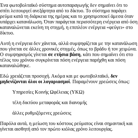
Ένα φωτοβολταϊκό σύστημα αυτοπαραγωγής δεν σημαίνει ότι το
σπίτι λειτουργεί ανεξάρτητα από το δίκτυο. Το σύστημα παράγει
ρεύμα κατά τη διάρκεια της ημέρας και το χρησιμοποιεί άμεσα όταν
υπάρχει κατανάλωση. Όταν παράγεται περισσότερη ενέργεια από όση
καταναλώνεται εκείνη τη στιγμή, η επιπλέον ενέργεια «φεύγει» στο
δίκτυο.
Αυτή η ενέργεια δεν χάνεται, αλλά συμψηφίζεται με την κατανάλωση
που γίνεται σε άλλες χρονικές στιγμές, όπως το βράδυ ή τον χειμώνα.
Ο συμψηφισμός γίνεται
σε ετήσια βάση
, κάτι που σημαίνει ότι στο
τέλος του χρόνου συγκρίνεται πόση ενέργεια παρήχθη και πόση
καταναλώθηκε.
Εδώ χρειάζεται προσοχή. Ακόμα και με φωτοβολταϊκό,
δεν
μηδενίζονται όλοι οι λογαριασμοί
. Παραμένουν χρεώσεις όπως:
Υπηρεσίες Κοινής Ωφέλειας (ΥΚΩ)
τέλη δικτύου μεταφοράς και διανομής
άλλες ρυθμιζόμενες χρεώσεις
Παρόλα αυτά, η μείωση του κόστους ρεύματος είναι σημαντική και
γίνεται αισθητή από τον πρώτο κιόλας χρόνο λειτουργίας.